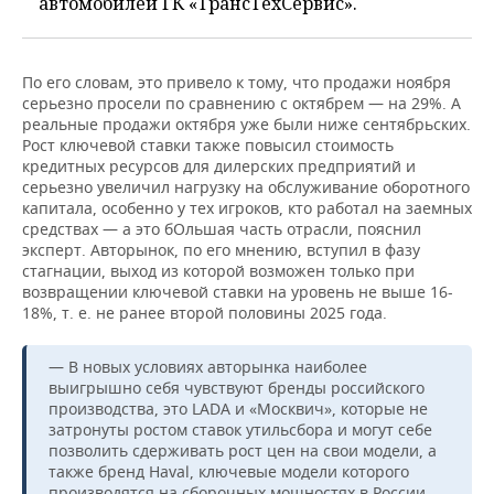
автомобилей ГК «ТрансТехСервис».
По его словам, это привело к тому, что продажи ноября
серьезно просели по сравнению с октябрем — на 29%. А
реальные продажи октября уже были ниже сентябрьских.
Рост ключевой ставки также повысил стоимость
кредитных ресурсов для дилерских предприятий и
серьезно увеличил нагрузку на обслуживание оборотного
капитала, особенно у тех игроков, кто работал на заемных
средствах — а это бОльшая часть отрасли, пояснил
эксперт. Авторынок, по его мнению, вступил в фазу
стагнации, выход из которой возможен только при
возвращении ключевой ставки на уровень не выше 16-
18%, т. е. не ранее второй половины 2025 года.
— В новых условиях авторынка наиболее
выигрышно себя чувствуют бренды российского
производства, это LADA и «Москвич», которые не
затронуты ростом ставок утильсбора и могут себе
позволить сдерживать рост цен на свои модели, а
также бренд Haval, ключевые модели которого
производятся на сборочных мощностях в России.