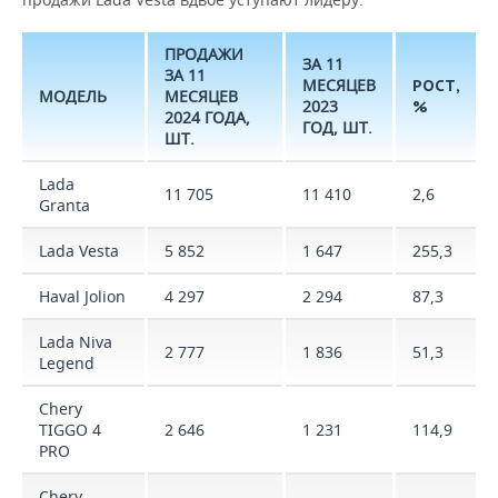
ПРОДАЖИ
ЗА 11
ЗА 11
МЕСЯЦЕВ
РОСТ,
МОДЕЛЬ
МЕСЯЦЕВ
2023
%
2024 ГОДА,
ГОД, ШТ.
ШТ.
Lada
11 705
11 410
2,6
Granta
Lada Vesta
5 852
1 647
255,3
Haval Jolion
4 297
2 294
87,3
Lada Niva
2 777
1 836
51,3
Legend
Chery
TIGGO 4
2 646
1 231
114,9
PRO
Chery