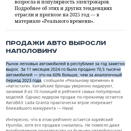
ВОДНЫЕ ВИДЫ СПОРТА
ОБРАЗОВАНИЕ
возросла и популярность электрокаров.
Подробнее об этих и других тенденциях
ХОККЕЙ С МЯЧОМ
ПРОИСШЕСТВИЯ
отрасли и прогнозе на 2025 год — в
материале «Реального времени».
ПРОДАЖИ АВТО ВЫРОСЛИ
НАПОЛОВИНУ
Рынок легковых автомобилей в республике за год заметно
вырос. За 11 месяцев 2024-го было продано 70,5 тысячи
автомобилей — это на 60% больше, чем за аналогичный
период 2023 года
, сообщили «Реальному времени» в
«Автостате». Китайские бренды уверенно лидируют,
занимая 8 из 10 позиций в рейтинге самых популярных
моделей. Однако лидером продаж по-прежнему остается
АвтоВАЗ: Lada Granta практически втрое опережает
ближайшего конкурента — Haval.
Интересно, что в этом рейтинге остается корейский
Hyundai, хотя его продажи снизились. Не помогло даже
возобновление производства на бывшем петербургском