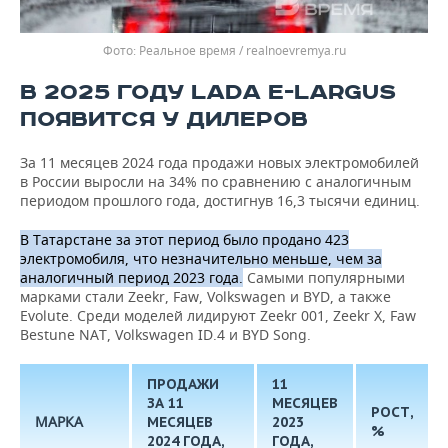
Реальное время / realnoevremya.ru
В 2025 ГОДУ LADA E-LARGUS
ПОЯВИТСЯ У ДИЛЕРОВ
За 11 месяцев 2024 года продажи новых электромобилей
в России выросли на 34% по сравнению с аналогичным
периодом прошлого года, достигнув 16,3 тысячи единиц.
В Татарстане за этот период было продано 423
электромобиля
, что незначительно меньше, чем за
аналогичный период 2023 года.
Самыми популярными
марками стали Zeekr, Faw, Volkswagen и BYD, а также
Evolute. Среди моделей лидируют Zeekr 001, Zeekr X, Faw
Bestune NAT, Volkswagen ID.4 и BYD Song.
ПРОДАЖИ
11
ЗА 11
МЕСЯЦЕВ
РОСТ,
МАРКА
МЕСЯЦЕВ
2023
%
2024 ГОДА,
ГОДА,