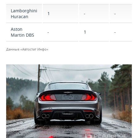
Lamborghini
1
-
-
Huracan
Aston
-
1
-
Martin DBS
Данные «Автостат Инфо»