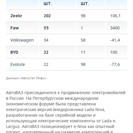
ШТ.
ШТ.
98
106,1
Zeekr
202
1
3400
Faw
35
Volkswagen
34
58
-41,4
11
100
BYD
22
Evolute
22
98
-77,6
Данные «Автостат Инфо»
АвтоВАЗ присоединился к продвижению электромобилей
в России. На Петербургском международном
экономическом форуме была представлена
электрическая версия внедорожника Lada Niva,
разработанная на базе серийной модели и
использующая электрические компоненты от Lada e-
Largus. АвтоВАЗ позиционирует e-Niva как опытный
проект, направленный на развитие компетенций в