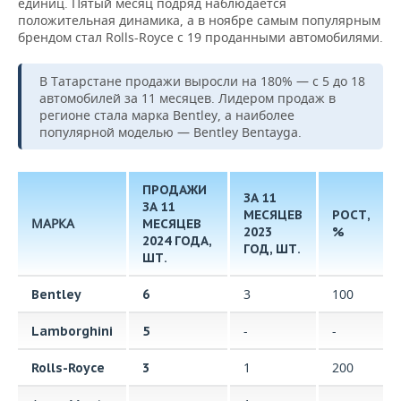
единиц. Пятый месяц подряд наблюдается
положительная динамика, а в ноябре самым популярным
брендом стал Rolls-Royce с 19 проданными автомобилями.
В Татарстане продажи выросли на 180% — с 5 до 18
автомобилей за 11 месяцев. Лидером продаж в
регионе стала марка Bentley, а наиболее
популярной моделью — Bentley Bentayga.
ПРОДАЖИ
ЗА 11
ЗА 11
МЕСЯЦЕВ
РОСТ,
МАРКА
МЕСЯЦЕВ
2023
%
2024 ГОДА,
ГОД, ШТ.
ШТ.
3
100
Bentley
6
-
-
Lamborghini
5
1
200
Rolls-Royce
3