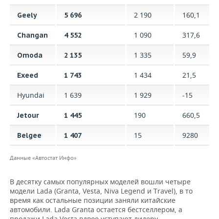
2 190
160,1
Geely
5 696
1 090
317,6
Changan
4 552
1 335
59,9
Omoda
2 135
1 434
21,5
Exeed
1 743
Hyundai
1 639
1 929
-15
190
660,5
Jetour
1 445
15
9280
Belgee
1 407
Данные «Автостат Инфо»
В десятку самых популярных моделей вошли четыре
модели Lada (Granta, Vesta, Niva Legend и Travel), в то
время как остальные позиции заняли китайские
автомобили. Lada Granta остается бестселлером, а
продажи Lada Vesta вдвое уступают лидеру.