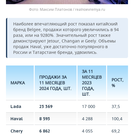
Максим Платонов / realnoevremya.ru
Наиболее впечатляющий рост показал китайский
бренд Belgee, продажи которого увеличились в 94
раза, или на 9280%. Значительный рост также
демонстрируют Jetour, Changan и Geely. Объемы
продаж Haval, уже достаточно популярного в
России и Татарстане бренда, удвоились.
ЗА 11
ПРОДАЖИ ЗА
МЕСЯЦЕВ
РОСТ,
МАРКА
11 МЕСЯЦЕВ
2023
%
2024 ГОДА, ШТ.
ГОДА,
ШТ.
17 000
37,5
Lada
23 369
4 288
100,4
Haval
8 593
4 055
69,2
Chery
6 862