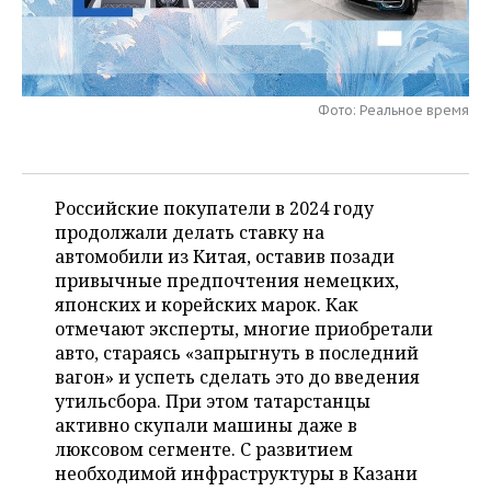
НЕФТЕХИМИЯ
РОЗНИЧНАЯ ТОРГОВЛЯ
НОВОСТИ ТЕХНОЛОГИЙ
МЕРОПРИЯТИЯ
НЕФТЬ
ТРАНСПОРТ
IT
НОВОСТИ МЕРОПРИЯТИЙ
СПОРТ
ОПК
Фото: Реальное время
УСЛУГИ
МЕДИА
ВЫЕЗДНАЯ РЕДАКЦИЯ
НОВОСТИ СПОРТА
ОБЩЕСТВО
ЭНЕРГЕТИКА
ТЕЛЕКОММУНИКАЦИИ
БИЗНЕС-БРАНЧИ
ФУТБОЛ
НОВОСТИ ОБЩЕСТВА
ФОТОГАЛЕРЕЯ
Российские покупатели в 2024 году
продолжали делать ставку на
ONLINE-КОНФЕРЕНЦИИ
ХОККЕЙ
ВЛАСТЬ
СЮЖЕТЫ
автомобили из Китая, оставив позади
привычные предпочтения немецких,
ОТКРЫТАЯ ЛЕКЦИЯ
БАСКЕТБОЛ
ИНФРАСТРУКТУРА
СПРАВОЧНИК
японских и корейских марок. Как
отмечают эксперты, многие приобретали
ВОЛЕЙБОЛ
ИСТОРИЯ
СПИСОК ПЕРСОН
ПОЛНАЯ ВЕРСИЯ
авто, стараясь «запрыгнуть в последний
вагон» и успеть сделать это до введения
КИБЕРСПОРТ
КУЛЬТУРА
СПИСОК КОМПАНИЙ
утильсбора. При этом татарстанцы
активно скупали машины даже в
ФИГУРНОЕ КАТАНИЕ
МЕДИЦИНА
люксовом сегменте. С развитием
необходимой инфраструктуры в Казани