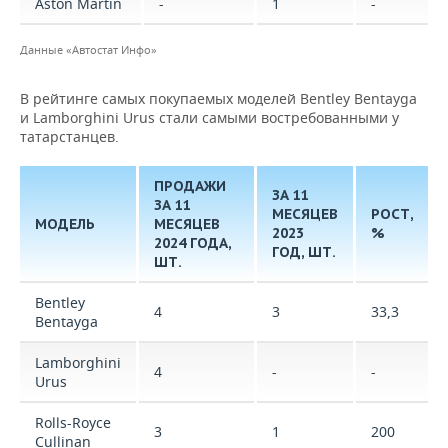
Aston Martin
-
1
-
Данные «Автостат Инфо»
В рейтинге самых покупаемых моделей Bentley Bentayga
и Lamborghini Urus стали самыми востребованными у
татарстанцев.
ПРОДАЖИ
ЗА 11
ЗА 11
МЕСЯЦЕВ
РОСТ,
МОДЕЛЬ
МЕСЯЦЕВ
2023
%
2024 ГОДА,
ГОД, ШТ.
ШТ.
Bentley
4
3
33,3
Bentayga
Lamborghini
4
-
-
Urus
Rolls-Royce
3
1
200
Cullinan