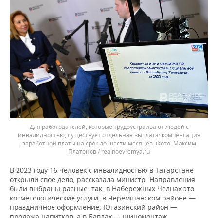
Для работодателей, которые трудоустраивают людей с
инвалидностью, существует отдельная выплата: компенсация
заработной платы на срок до шести месяцев.
Максим
Платонов / realnoevremya.ru
В 2023 году 16 человек с инвалидностью в Татарстане
открыли свое дело, рассказала министр. Направления
были выбраны разные: так, в Набережных Челнах это
косметологические услуги, в Черемшанском районе —
праздничное оформление, Ютазинский район —
продажа напитков, а в Бавлах — шиномонтаж.