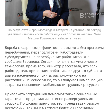
По результатам прошлого года в Татарстане установили рекорд:
увеличили численность работающих на 10 тысяч человек.
Максим Платонов / realnoevremya.ru
Борьба с кадровым дефицитом невозможна без программ
переобучения, переподготовки. Работодатели
субсидируются на переобучение работников ОПК,
сообщила Зарипова. Сегодня появляется много новых
технологий. Кроме того, министр рассказала, что если
работодатель привлекает работника из другого субъекта
или из населенного пункта, расположенного на
расстоянии не менее 50 км, то он получает компенсацию
затрат на повышение мобильности трудовых ресурсов.
Привлекать сотрудников помогают также социальные
гарантии — предприятия активно развернулись их
сторону. По словам министра, этот тренд задан раисом
республики. Так, КАМАЗ строит более 200 арендных