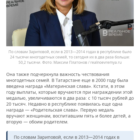
По словам Зариповой, если в 2013—2014 годах в республике было
24 тысячи многодетных семей, то сегодня их в два раза больше:
50,2 тысячи.
Максим Платонов / realnoevremya.ru
Она также подчеркнула важность чествования
многодетных семей. В Татарстане еще в 2000 году была
введена награда «Материнская слава». Кстати, в этом
году выплаты, которые вручаются при награждении этой
медалью, увеличиваются в два раза: с 10 тысяч рублей до
20 тысяч. Недавно в республике появилась еще одна
награда — «Родительская слава». Первую медаль
вручают женщинам, воспитавшим пять и более детей, а
вторую — обоим родителем.
По словам Зариповой, если в 2013—2014 годах в