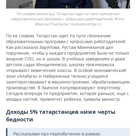
По словам министра, Татарстан идет по пути сближения
образовательных программ с запросами работодателей.
Максим Платонов / realnoevremya.ru
По ее словам, Татарстан идет по пути сближения
образовательных программ с запросами работодателей.
Как рассказала Зарипова, Рустам Минниханов дал
поручение, чтобы у каждого предприятия было не только
якорное СПО, но и школа. В учебных заведениях и даже
детских садах Менделеевска, школах Нижнекамска
открывают химические классы. В особой экономической
зоне «Алабуга» и Набережных Челнах учащихся
заинтересовывают в машиностроении, обрабатывающем
производстве. В Заинске популяризируют энергетику.
Сегодня впереди то предприятие, которое раньше, еще с
младых ногтей, привлечет ребенка, заявила министр.
Доходы 5% татарстанцев ниже черты
бедности
Рассказывая про переобучение в рамках