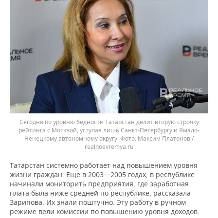
Сегодня по уровню бедности Татарстан делит вторую строчку
рейтинга с Москвой, уступая лишь Санкт-Петербургу и Ямало-
Ненецкому автономному округу.
Максим Платонов /
realnoevremya.ru
Татарстан системно работает над повышением уровня
жизни граждан. Еще в 2003—2005 годах, в республике
начинали мониторить предприятия, где заработная
плата была ниже средней по республике, рассказала
Зарипова. Их знали поштучно. Эту работу в ручном
режиме вели комиссии по повышению уровня доходов.