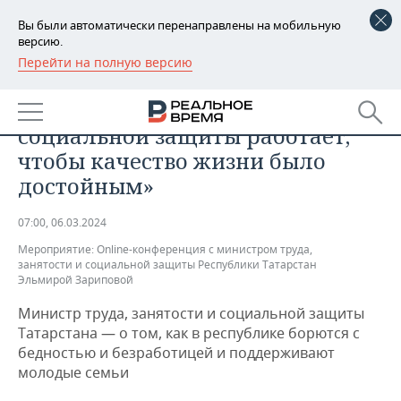
Вы были автоматически перенаправлены на мобильную
версию.
Перейти на полную версию
РЕГИОНЫ
МЕРОПРИЯТИЯ
Эльмира Зарипова: «Вся система
БАШКОРТОСТАН
НОВОСТИ
социальной защиты работает,
ТАТАРСТАН
АНАЛИТИКА
чтобы качество жизни было
достойным»
УДМУРТИЯ
НОВОСТИ АНАЛИТИКИ
ЭКОНОМИКА
07:00, 06.03.2024
ДЕКЛАРАЦИИ О ДОХОДАХ
НОВОСТИ ЭКОНОМИКИ
ПРОМЫШЛЕННОСТЬ
Мероприятие:
Online-конференция с министром труда,
занятости и социальной защиты Республики Татарстан
КОРОЛИ ГОСЗАКАЗА ПФО
ФИНАНСЫ
НОВОСТИ
НЕДВИЖИМОСТЬ
Эльмирой Зариповой
ПРОМЫШЛЕННОСТИ
ВУЗЫ ТАТАРСТАНА
БАНКИ
НОВОСТИ НЕДВИЖИМОСТИ
АВТО
Министр труда, занятости и социальной защиты
АГРОПРОМ
Татарстана — о том, как в республике борются с
бедностью и безработицей и поддерживают
КОМУ ПРИНАДЛЕЖАТ
БЮДЖЕТ
НОВОСТИ АВТО
БИЗНЕС
ТОРГОВЫЕ ЦЕНТРЫ
МАШИНОСТРОЕНИЕ
молодые семьи
ТАТАРСТАНА
ИНВЕСТИЦИИ
НОВОСТИ БИЗНЕСА
ТЕХНОЛОГИИ