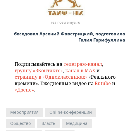
realnoevremya.ru
беседовал Арсений Фавстрицкий, подготовила
Галия Гарифуллина
Подписывайтесь на
телеграм-канал
,
группу «ВКонтакте»
,
канал в MAX
и
страницу в «Одноклассниках»
«Реального
времени». Ежедневные видео на
Rutube
и
«Дзене»
.
Мероприятия
Online-конференции
Общество
Власть
Медицина