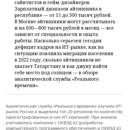
ВОДНЫЕ ВИДЫ СПОРТА
ОБРАЗОВАНИЕ
сайнтистов и гейм-дизайнеров.
Зарплатный диапазон айтишника в
ХОККЕЙ С МЯЧОМ
ПРОИСШЕСТВИЯ
республике — от 15 до 300 тысяч рублей.
В Москве айтишники могут рассчитывать
и на 600—800 тысяч рублей в месяц — все
зависит от специальности и опыта
работы. Насколько серьезен сегодня
дефицит кадров на ИТ-рынке, как на
ситуацию повлияла миграция населения
в 2022 году, сколько айтишников не
хватает Татарстану и как джуну найти
себе место под солнцем — в обзоре
аналитической службы «Реального
времени».
Аналитическая служба «Реального времени» изучила ИТ-
рынок России и выделила топ-20 регионов по количеству
зарегистрированных в них ИТ-компаний. При анализе
учитывались компании с ОКВЭД 62 (разработка
компьютерного программного обеспечения) и ОКВЭД 63