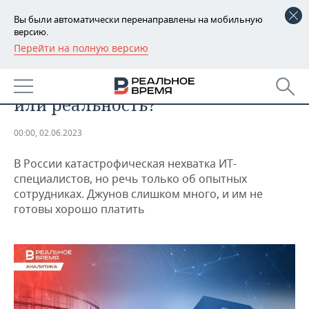
Вы были автоматически перенаправлены на мобильную
версию.
Перейти на полную версию
РЕГИОНЫ
АНАЛИТИКА
Дефицит айтишников — миф
БАШКОРТОСТАН
НОВОСТИ
или реальность?
ТАТАРСТАН
АНАЛИТИКА
00:00, 02.06.2023
УДМУРТИЯ
НОВОСТИ АНАЛИТИКИ
ЭКОНОМИКА
В России катастрофическая нехватка ИТ-
ДЕКЛАРАЦИИ О ДОХОДАХ
НОВОСТИ ЭКОНОМИКИ
ПРОМЫШЛЕННОСТЬ
специалистов, но речь только об опытных
сотрудниках. Джунов слишком много, и им не
КОРОЛИ ГОСЗАКАЗА ПФО
ФИНАНСЫ
НОВОСТИ
НЕДВИЖИМОСТЬ
готовы хорошо платить
ПРОМЫШЛЕННОСТИ
ВУЗЫ ТАТАРСТАНА
БАНКИ
НОВОСТИ НЕДВИЖИМОСТИ
АВТО
АГРОПРОМ
КОМУ ПРИНАДЛЕЖАТ
БЮДЖЕТ
НОВОСТИ АВТО
БИЗНЕС
ТОРГОВЫЕ ЦЕНТРЫ
МАШИНОСТРОЕНИЕ
ТАТАРСТАНА
ИНВЕСТИЦИИ
НОВОСТИ БИЗНЕСА
ТЕХНОЛОГИИ