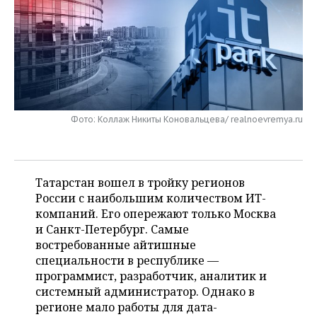
НЕФТЕХИМИЯ
РОЗНИЧНАЯ ТОРГОВЛЯ
НОВОСТИ ТЕХНОЛОГИЙ
МЕРОПРИЯТИЯ
НЕФТЬ
ТРАНСПОРТ
IT
НОВОСТИ МЕРОПРИЯТИЙ
СПОРТ
ОПК
УСЛУГИ
МЕДИА
ВЫЕЗДНАЯ РЕДАКЦИЯ
НОВОСТИ СПОРТА
ОБЩЕСТВО
ЭНЕРГЕТИКА
Фото: Коллаж Никиты Коновальцева/ realnoevremya.ru
ТЕЛЕКОММУНИКАЦИИ
БИЗНЕС-БРАНЧИ
ФУТБОЛ
НОВОСТИ ОБЩЕСТВА
ФОТОГАЛЕРЕЯ
ONLINE-КОНФЕРЕНЦИИ
ХОККЕЙ
ВЛАСТЬ
СЮЖЕТЫ
Татарстан вошел в тройку регионов
ОТКРЫТАЯ ЛЕКЦИЯ
БАСКЕТБОЛ
ИНФРАСТРУКТУРА
СПРАВОЧНИК
России с наибольшим количеством ИТ-
компаний. Его опережают только Москва
ВОЛЕЙБОЛ
ИСТОРИЯ
СПИСОК ПЕРСОН
ПОЛНАЯ ВЕРСИЯ
и Санкт-Петербург. Самые
востребованные айтишные
КИБЕРСПОРТ
КУЛЬТУРА
СПИСОК КОМПАНИЙ
специальности в республике —
программист, разработчик, аналитик и
ФИГУРНОЕ КАТАНИЕ
МЕДИЦИНА
системный администратор. Однако в
регионе мало работы для дата-