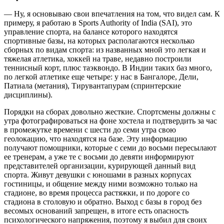
— Ну, я основываю свои впечатления на том, что видел сам. К
примеру, я работаю в Sports Authority of India (SAI), это
управление спорта, на балансе которого находятся
спортивные базы, на которых располагаются несколько
сборных по видам спорта: из названных мной это легкая и
тяжелая атлетика, хоккей на траве, недавно построили
теннисный корт, плюс таэквондо. В Индии таких баз много,
по легкой атлетике еще четыре: у нас в Бангалоре, Дели,
Патиала (метания), Тирувантапурам (спринтерские
дисциплины).
Порядки на сборах довольно жесткие. Спортсмены должны с
утра фотографироваться на фоне хостела и подтвердить за час
в промежутке времени с шести до семи утра свою
геолокацию, что находятся на базе. Эту информацию
получают помощники, которые с семи до восьми пересылают
ее тренерам, а уже те с восьми до девяти информируют
представителей организации, курирующей данный вид
спорта. Живут девушки с юношами в разных корпусах
гостиницы, и общение между ними возможно только на
стадионе, во время процесса растяжки, и по дороге со
стадиона в столовую и обратно. Выход с базы в город без
весомых оснований запрещен, в итоге есть опасность
психологического напряжения, поэтому я выбил для своих