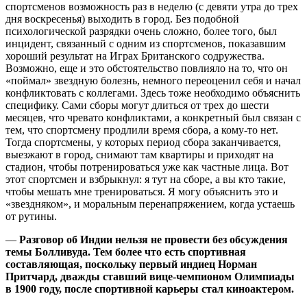
спортсменов возможность раз в неделю (с девяти утра до трех
дня воскресенья) выходить в город. Без подобной
психологической разрядки очень сложно, более того, был
инцидент, связанный с одним из спортсменов, показавшим
хороший результат на Играх Британского содружества.
Возможно, еще и это обстоятельство повлияло на то, что он
«поймал» звездную болезнь, немного переоценил себя и начал
конфликтовать с коллегами. Здесь тоже необходимо объяснить
специфику. Сами сборы могут длиться от трех до шести
месяцев, что чревато конфликтами, а конкретный был связан с
тем, что спортсмену продлили время сбора, а кому-то нет.
Тогда спортсмены, у которых период сбора заканчивается,
выезжают в город, снимают там квартиры и приходят на
стадион, чтобы потренироваться уже как частные лица. Вот
этот спортсмен и взбрыкнул: я тут на сборе, а вы кто такие,
чтобы мешать мне тренироваться. Я могу объяснить это и
«звездняком», и моральным перенапряжением, когда устаешь
от рутины.
—
Разговор об Индии нельзя не провести без обсуждения
темы Болливуда. Тем более что есть спортивная
составляющая, поскольку первый индиец Норман
Притчард, дважды ставший вице-чемпионом Олимпиады
в 1900 году, после спортивной карьеры стал киноактером.