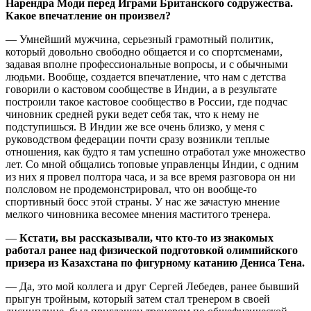
Нарендра Моди перед Играми Британского содружества.
Какое впечатление он произвел?
— Умнейший мужчина, серьезный грамотный политик,
который довольно свободно общается и со спортсменами,
задавая вполне профессиональные вопросы, и с обычными
людьми. Вообще, создается впечатление, что нам с детства
говорили о кастовом сообществе в Индии, а в результате
построили такое кастовое сообщество в России, где подчас
чиновник средней руки ведет себя так, что к нему не
подступишься. В Индии же все очень близко, у меня с
руководством федерации почти сразу возникли теплые
отношения, как будто я там успешно отработал уже множество
лет. Со мной общались топовые управленцы Индии, с одним
из них я провел полтора часа, и за все время разговора он ни
полсловом не продемонстрировал, что он вообще-то
спортивный босс этой страны. У нас же зачастую мнение
мелкого чиновника весомее мнения маститого тренера.
—
Кстати, вы рассказывали, что кто-то из знакомых
работал ранее над физической подготовкой олимпийского
призера из Казахстана по фигурному катанию Дениса Тена.
— Да, это мой коллега и друг Сергей Лебедев, ранее бывший
прыгун тройным, который затем стал тренером в своей