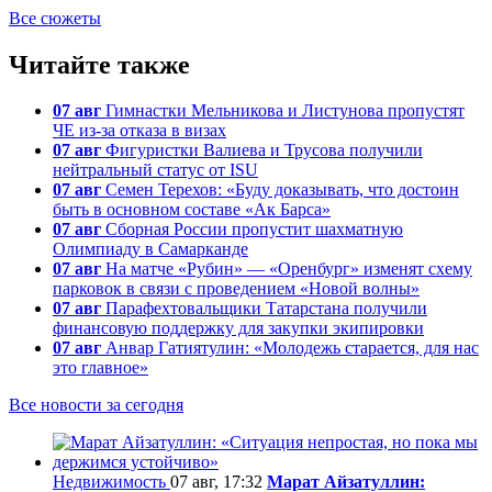
Все сюжеты
Читайте также
07 авг
Гимнастки Мельникова и Листунова пропустят
ЧЕ из-за отказа в визах
07 авг
Фигуристки Валиева и Трусова получили
нейтральный статус от ISU
07 авг
Семен Терехов: «Буду доказывать, что достоин
быть в основном составе «Ак Барса»
07 авг
Сборная России пропустит шахматную
Олимпиаду в Самарканде
07 авг
На матче «Рубин» — «Оренбург» изменят схему
парковок в связи с проведением «Новой волны»
07 авг
Парафехтовальщики Татарстана получили
финансовую поддержку для закупки экипировки
07 авг
Анвар Гатиятулин: «Молодежь старается, для нас
это главное»
Все новости за сегодня
Недвижимость
07 авг, 17:32
Марат Айзатуллин: