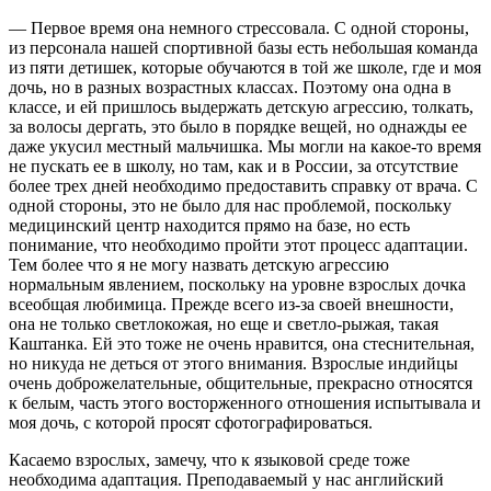
— Первое время она немного стрессовала. С одной стороны,
из персонала нашей спортивной базы есть небольшая команда
из пяти детишек, которые обучаются в той же школе, где и моя
дочь, но в разных возрастных классах. Поэтому она одна в
классе, и ей пришлось выдержать детскую агрессию, толкать,
за волосы дергать, это было в порядке вещей, но однажды ее
даже укусил местный мальчишка. Мы могли на какое-то время
не пускать ее в школу, но там, как и в России, за отсутствие
более трех дней необходимо предоставить справку от врача. С
одной стороны, это не было для нас проблемой, поскольку
медицинский центр находится прямо на базе, но есть
понимание, что необходимо пройти этот процесс адаптации.
Тем более что я не могу назвать детскую агрессию
нормальным явлением, поскольку на уровне взрослых дочка
всеобщая любимица. Прежде всего из-за своей внешности,
она не только светлокожая, но еще и светло-рыжая, такая
Каштанка. Ей это тоже не очень нравится, она стеснительная,
но никуда не деться от этого внимания. Взрослые индийцы
очень доброжелательные, общительные, прекрасно относятся
к белым, часть этого восторженного отношения испытывала и
моя дочь, с которой просят сфотографироваться.
Касаемо взрослых, замечу, что к языковой среде тоже
необходима адаптация. Преподаваемый у нас английский