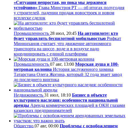
«Ситуация непростая, но пока мы держимся
устойчиво»
Глава Минстроя РТ — об итогах полугодия
у строителей, падении продаж новостроек и новом
всплеске сделок
Промышленность
28 июл, 20:45
На автопилоте: кто
будет управлять беспилотной мобильностью
Рифкат
Минниханов считает, что движение автономного
транспорта на шоссе, воде и в воздухе надо
координировать с единой платформы
Промышленность
07 авг, 13:00
Морская душа и 100-
метровая колонна
История заслуженного химика
Татарстана Олега Жогина, который 32 года знает завод
до последнего винтика
Недвижимость
31 июл, 18:10
Бизнес в объекте
культурного наследия: особенности национальной
аренды
Аренда коммерческих площадей в ОКН глазами
казанских предпринимателей
Общество
07 авг, 00:00
Проблемы с освобождением