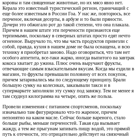
коровы и там священные животные, но их мясо явно нет.
Керала это известный туристический регион, граничащий с
еще более известным в России Гоа. У нас же, повторюсь, все
перченое, включая десерты, в арбузе и то были пряности.
Дочери это обжигало рот до такой степени, что она плакала.
Причем в нашем штате эти перчености признаются еще
терпимыми, поскольку в северных штатах просто едят нечто
огненное. Выручало то, что мы часть продуктов привезли с
собой, правда, кухня в нашем доме не была оснащена, и всю
технику я приобретал заново. Надо оговориться, что там нет
особого аппетита, все-таки жарко, иногда выпитого на завтрак
кокоса хватает до ужина. Плюс очень выручают фрукты,
отвечающие самым взыскательным вкусам. Когда мы ездили в
магазин, то фрукты превышали половину от всех покупок,
причем затаривались мы по следующему принципу. Брали
большую сумку на колесиках, заказывали такси и в
супермаркете заполняли эту сумку под завязку. Тем не менее я
там схуднул килограмма на четыре, опять же польза.
Провели изменения с питанием спортсменов, поскольку
изначально там фигурировало что-то жареное, причем
непонятно на каком масле. Сейчас больше вареного, стало
больше рыбы, меньше перченостей. Такая еда вызывает
жажду, а тем же прыгунам запивать пищу водой, это прямой
путь к отечности, это отрицательно действует на связочный