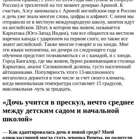
России) и трехлетней на тот момент дочерью Ариной. К
счастью, Алсу занималась с Ариной английским еще в России
и дочь уже знала многие слова, цифры и алфавит. С июня мы
отправили ее в местную международную школу, занятия идут
на английском. Штат, в котором мы живем, называется
Карнатака (Юго-Запад Индии), там все общаются на местном
наречии канада с ударением на первом слоге, но также все
знают английский. Также многие говорят и на хинди. Мне
эти языки непонятны, но дочери со следующего года
обучения предстоит познакомиться с и с канадой, и с хинди.
Город Бангалор, где мы живем, бурно развивающаяся столица
Карнатаки, аналог Силиконовой долины, густо населенный
айтишниками. Популярность этого 13-миллионного
мегаполиса держится в том числе за счет своего климата,
когда минимальная температура составляет 15 градусов,
максимальная -чуть за тридцать.
«Дочь учится в прескул, нечто среднее
между детским садом и начальной
школой»
—
Как адаптировалась дочь в новой среде? Моей
одноклассницей могла стать девочка Венера, но родители