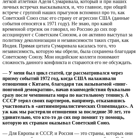
легкой атлетики Аделя Сумаривала, который и при наших
личных встречах высказывался, и, что главное, при общей
встрече с группой наших прыгунов вспомнил про то, как
Советский Союз спас его страну от агрессии США (данные
события относятся к 1971 году). Не знаю, про какой
временной отрезок он говорил, но Россию до сих пор
ассоциируют с Советским Союзом, а он активно выступал за
политику деколонизации и независимости таких стран, как
Индия. Прямая цитата Сумаривала касалась того, что
независимость, которую мы обрели, была сохранена благодаря
Советскому Союзу. Мои индийские коллеги понимают
сложность данного конфликта и стараются его не обсуждать.
—
У меня был цикл статей, где рассматривался через
призму событий 1972 год, когда США налаживали
отношения с Китаем, благодаря так называемой «пинг-
понговой демократии», начав взаимодействия буквально
сразу после чемпионата мира по настольному теннису. А
СССР терял своих партнеров, например, отказавшись
участвовать в «антиимпериалистических Олимпиадах». А
уж как мы растеряли отношения за последние 30 лет, это
удивительно, что кто-то до сих пор помнит ту помощь,
которую их странам оказывал Советский Союз.
— Для Европы и СССР, и Россия — это страны, которых они