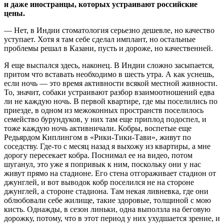
и даже иностранцы, которых устраивают российские
цены.
— Нет, в Индии стоматология серьезно дешевле, но качество
уступает. Хотя я там себе сделал имплант, но остальные
проблемы решал в Казани, пусть и дороже, но качественней.
Я еще выспался здесь, наконец. В Индии сложно засыпается,
притом что вставать необходимо в шесть утра. А как уснешь,
если ночь — это время активности всякой местной живности.
То, значит, собаки устраивают разбор взаимоотношений едва
ли не каждую ночь. В первой квартире, где мы поселились по
приезде, в одном из межоконных пространств поселилось
семейство бурундуков, у них там еще приплод подоспел, и
тоже каждую ночь активничали. Кобры, воспетые еще
Редьярдом Киплингом в «Рики-Тики-Тави», живут по
соседству. Где-то с месяц назад я выхожу из квартиры, а мне
дорогу пересекает кобра. Поснимал ее на видео, потом
шуганул, это уже я попривык к ним, поскольку они у нас
живут прямо на стадионе. Его стена отгораживает стадион от
джунглей, и вот выводок кобр поселился не на стороне
джунглей, а стороне стадиона. Там некая ливневка, где они
облюбовали себе жилище, такие здоровые, толщиной с мою
кисть. Однажды, в сезон линьки, одна выползла на беговую
дорожку, потому, что в этот период у них ухудшается зрение, и