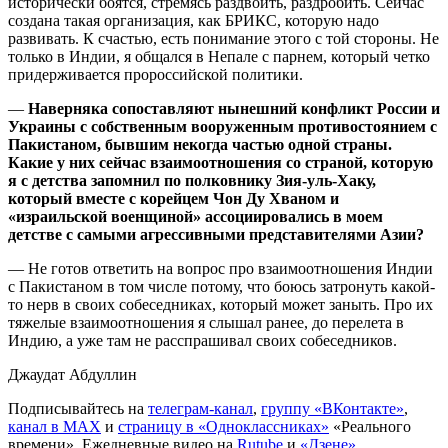
исторически боятся, стремясь раздвоить, раздробить. Сейчас
создана такая организация, как БРИКС, которую надо
развивать. К счастью, есть понимание этого с той стороны. Не
только в Индии, я общался в Непале с парнем, который четко
придерживается пророссийской политики.
—
Наверняка сопоставляют нынешний конфликт России и
Украины с собственным вооруженным противостоянием с
Пакистаном, бывшим некогда частью одной страны.
Какие у них сейчас взаимоотношения со страной, которую
я с детства запомнил по полковнику Зия-уль-Хаку,
который вместе с корейцем Чон Ду Хваном и
«израильской военщиной» ассоциировались в моем
детстве с самыми агрессивными представителями Азии?
— Не готов ответить на вопрос про взаимоотношения Индии
с Пакистаном в том числе потому, что боюсь затронуть какой-
то нерв в своих собеседниках, который может заныть. Про их
тяжелые взаимоотношения я слышал ранее, до перелета в
Индию, а уже там не расспрашивал своих собеседников.
Джаудат Абдуллин
Подписывайтесь на
телеграм-канал
,
группу «ВКонтакте»
,
канал в MAX
и
страницу в «Одноклассниках»
«Реального
времени». Ежедневные видео на
Rutube
и
«Дзене»
.