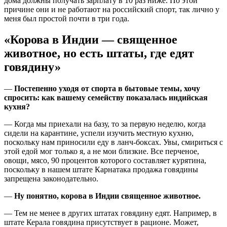
дома должны получать зарплату в 10 раз ниже. По этой
причине они и не работают на российский спорт, так лично у
меня был простой почти в три года.
«Корова в Индии — священное
животное, но есть штаты, где едят
говядину»
—
Постепенно уходя от спорта в бытовые темы, хочу
спросить: как вашему семейству показалась индийская
кухня?
— Когда мы приехали на базу, то за первую неделю, когда
сидели на карантине, успели изучить местную кухню,
поскольку нам приносили еду в ланч-боксах. Увы, смириться с
этой едой мог только я, а не мои близкие. Все перченое,
овощи, мясо, 90 процентов которого составляет курятина,
поскольку в нашем штате Карнатака продажа говядины
запрещена законодательно.
—
Ну понятно, корова в Индии священное животное.
— Тем не менее в других штатах говядину едят. Например, в
штате Керала говядина присутствует в рационе. Может,