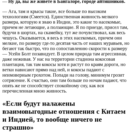
—
Ну да, вы же живете в Бангалоре, городе айтишников.
— Ага, там и крысы такие, все больше по высоким
технологиям (Смеется). Единственная живность мелкого
размера, которую я знаю в Индии, это какие то насекомые,
причем не летающие, а ползающие. Я по приезде, присел там,
будучи в шортах, на скамейку, тут же почувствовал, как весь
чешусь. Оказывается, я весь в этих насекомых, причем они
мелкие, по размеру где-то десятая часть от наших муравьев, но
бегают так быстро, что по сопоставлению скорости к размеру
— Усейн Болт позавидует. В целом природа там агрессивная,
даже неживая. У нас на территории стадиона кокосовая
плантация, так там кокосы хотя и растут по краям дороги, но
ветки нависают прямо над ней, и кокосы падают с
неимоверным грохотом. Попади на голову, минимум грозит
сотрясение. К счастью, они там больше по ночам падают, что
опять же не способствует спокойному сну, как вся
перечисленная мною живность.
«
Если будут налажены
взаимовыгодные отношения с Китаем
и Индией, то вообще ничего не
страшно»