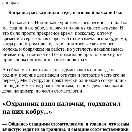
аппарат.
—
Когда вы рассказывали о еде, невзначай назвали Гоа.
— Что касается Индии как туристического региона, то на Гоа
мы ездили в октябре, в первую половину своего отпуска. И
это было просто прекрасное время, поскольку к этому
времени я серьезно «выгорел». Это не замечалось за буднями,
когда рано утром проснулся, выпил того же кокосового
молока, и бодрячком на работе, но усталость накапливалась
незаметно, и поездка на Гоа помогла не просто отдохнуть в
привычном понимании, а восстановиться.
А сейчас мы просто даже не задумывались о приезде на
родину, получив две недели отпуска и потратив часть его на
переезд. Мы с супругой практически одинаково соскучились
по родным местам, родственникам, плюс я сделал кое-какие
дела, например, по части стоматологии.
«Охранник взял палочки, подхватил
на них кобру...»
—
Общаясь с нашими стоматологами, я узнавал, что к нам
зачастую ездят из-за границы, и бывшие соотечественники,