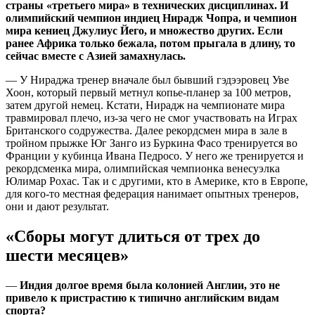
страны «третьего мира» в технических дисциплинах. И
олимпийский чемпион индиец Нирадж Чопра, и чемпион
мира кениец Джулиус Йего, и множество других. Если
ранее Африка только бежала, потом прыгала в длину, то
сейчас вместе с Азией замахнулась.
— У Нираджа тренер вначале был бывший гэдээровец Уве
Хоон, который первый метнул копье-планер за 100 метров,
затем другой немец. Кстати, Нирадж на чемпионате мира
травмировал плечо, из-за чего не смог участвовать на Играх
Британского содружества. Далее рекордсмен мира в зале в
тройном прыжке Юг Занго из Буркина Фасо тренируется во
Франции у кубинца Ивана Педросо. У него же тренируется и
рекордсменка мира, олимпийская чемпионка венесуэлка
Юлимар Рохас. Так и с другими, кто в Америке, кто в Европе,
для кого-то местная федерация нанимает опытных тренеров,
они и дают результат.
«Сборы могут длиться от трех до
шести месяцев»
—
Индия долгое время была колонией Англии, это не
привело к пристрастию к типично английским видам
спорта?