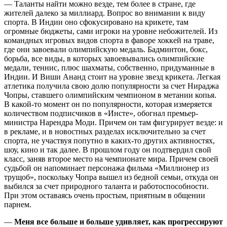
— Таланты найти можно везде, тем более в стране, где
жителей далеко за миллиард. Вопрос во внимании к виду
спорта. В Индии оно сфокусировано на крикете, там
огромные бюджеты, сами игроки на уровне небожителей. Из
командных игровых видов спорта в фаворе хоккей на траве,
где они завоевали олимпийскую медаль. Бадминтон, бокс,
борьба, все виды, в которых завоевывались олимпийские
медали, теннис, плюс шахматы, собственно, придуманные в
Индии. И Виши Ананд стоит на уровне звезд крикета. Легкая
атлетика получила свою долю популярности за счет Нираджа
Чопры, ставшего олимпийским чемпионом в метании копья.
В какой-то момент он по популярности, которая измеряется
количеством подписчиков в «Инсте», обогнал премьер-
министра Нарендра Моди. Причем он там фигурирует везде: и
в рекламе, и в новостных разделах исключительно за счет
спорта, не участвуя попутно в каких-то других активностях,
шоу, кино и так далее. В прошлом году он подтвердил свой
класс, заняв второе место на чемпионате мира. Причем своей
судьбой он напоминает персонажа фильма «Миллионер из
трущоб», поскольку Чопра вышел из бедной семьи, откуда он
выбился за счет природного таланта и работоспособности.
При этом оставаясь очень простым, приятным в общении
парнем.
—
Меня все больше и больше удивляет, как прогрессируют