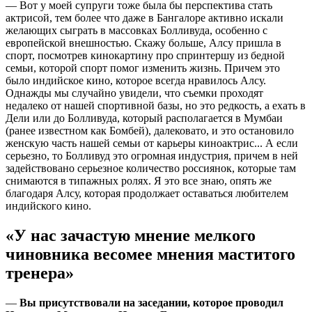
— Вот у моей супруги тоже была бы перспектива стать
актрисой, тем более что даже в Бангалоре активно искали
желающих сыграть в массовках Болливуда, особенно с
европейской внешностью. Скажу больше, Алсу пришла в
спорт, посмотрев кинокартину про спринтершу из бедной
семьи, которой спорт помог изменить жизнь. Причем это
было индийское кино, которое всегда нравилось Алсу.
Однажды мы случайно увидели, что съемки проходят
недалеко от нашей спортивной базы, но это редкость, а ехать в
Дели или до Болливуда, который располагается в Мумбаи
(ранее известном как Бомбей), далековато, и это остановило
женскую часть нашей семьи от карьеры киноактрис... А если
серьезно, то Болливуд это огромная индустрия, причем в ней
задействовано серьезное количество россиянок, которые там
снимаются в типажных ролях. Я это все знаю, опять же
благодаря Алсу, которая продолжает оставаться любителем
индийского кино.
«У нас зачастую мнение мелкого
чиновника весомее мнения маститого
тренера»
—
Вы присутствовали на заседании, которое проводил