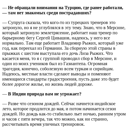
—
Не обращали внимания на Турцию, где ранее работали,
— там нет знакомых среди пострадавших?
— Супруга сказала, что кого-то из турецких тренеров это
затронуло, но я не углублялся в эту тему. Знаю, что в Мерсине,
который затронуло землетрясение, работает наш тренер по
барьерному бегу Сергей Цивашов, надеюсь, у него все
нормально. Там еще работает Владимир Рыжих, который уже
год, как переехал из Германии. За сборную этой страны в
прыжках с шестом выступала его дочь Лиза Рыжих. Что
касается меня, то я с группой проводил сбор в Мерсине, и
один из моих учеников был из Газиантепа. Огромная
трагедия, конечно, соболезную всем туркам и сирийцам.
Надеюсь, местные власти сделают выводы и поменяют
имеющиеся стандарты градостроения, пусть даже это будет
более дорогое жилье, но жизнь людей дороже.
—
В Индии природа вам не угрожает?
— Разве что сезоном дождей. Сейчас начнется индийское
лето, которое продлится до мая, и потом начинается сезон
дождей. Но дождь как-то стабильно льет ночью, ранним утром
и часов с пяти вечера, так что можно, как ни странно,
рассчитывать время уличных тренировок.