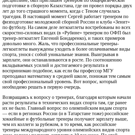
дисциплине, был приглашен тренером по общефизической
подготовке в сборную Казахстана, где он провел порядка двух
лет до того страшного момента, когда с Теном случилась
трагедия. В настоящий момент Сергей работает тренером по
физподготовке молодежной сборной России и клуба «Зенит»
по футболу. На самом деле легкоатлеты востребованы во всех
скоростно-силовых видах (в «Рубине» тренером по ОФП был
тренер-легкоатлет Евгений Бондаренко), и таких примеров
довольно много. Жаль, что профессиональные тренеры-
легкоатлеты вынуждены уходить в более оплачиваемые виды
спорта, унося с собой уникальные знания. Выигрывая в
зарплате, они останавливаются в росте. По соотношению
вкладываемых усилий и достигаемого результата я
воспринимаю подобное, как если бы профессор МГУ
преподавал математику в средней школе, понижая тем самым
свой профессиональный уровень. Вот вопрос, который
необходимо решать в первую очередь.
Возвращаясь к вопросу о тренерах, благодаря которым начали
расти результаты в технических видах спорта там, где ранее
их не было. Главный вопрос по олимпийским видам спорта
— если в регионах России (и в Татарстане тоже) российские
хоккейные и футбольные тренеры получают зарплату выше,
чем их коллеги за рубежом, в то время, как российские
тренеры международного уровня олимпийских видов спорта