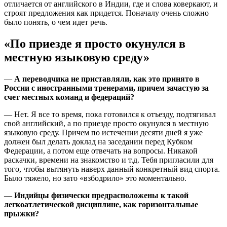
отличается от английского в Индии, где и слова коверкают, и
строят предложения как придется. Поначалу очень сложно
было понять, о чем идет речь.
«По приезде я просто окунулся в
местную языковую среду»
—
А переводчика не приставляли, как это принято в
России с иностранными тренерами, причем зачастую за
счет местных команд и федераций?
— Нет. Я все то время, пока готовился к отъезду, подтягивал
свой английский, а по приезде просто окунулся в местную
языковую среду. Причем по истечении десяти дней я уже
должен был делать доклад на заседании перед Кубком
Федерации, а потом еще отвечать на вопросы. Никакой
раскачки, времени на знакомство и т.д. Тебя пригласили для
того, чтобы вытянуть наверх данный конкретный вид спорта.
Было тяжело, но зато «взбодрило» это моментально.
—
Индийцы физически предрасположены к такой
легкоатлетической дисциплине, как горизонтальные
прыжки?