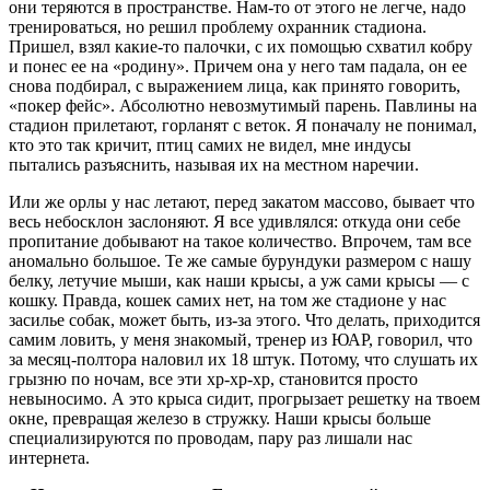
они теряются в пространстве. Нам-то от этого не легче, надо
тренироваться, но решил проблему охранник стадиона.
Пришел, взял какие-то палочки, с их помощью схватил кобру
и понес ее на «родину». Причем она у него там падала, он ее
снова подбирал, с выражением лица, как принято говорить,
«покер фейс». Абсолютно невозмутимый парень. Павлины на
стадион прилетают, горланят с веток. Я поначалу не понимал,
кто это так кричит, птиц самих не видел, мне индусы
пытались разъяснить, называя их на местном наречии.
Или же орлы у нас летают, перед закатом массово, бывает что
весь небосклон заслоняют. Я все удивлялся: откуда они себе
пропитание добывают на такое количество. Впрочем, там все
аномально большое. Те же самые бурундуки размером с нашу
белку, летучие мыши, как наши крысы, а уж сами крысы — с
кошку. Правда, кошек самих нет, на том же стадионе у нас
засилье собак, может быть, из-за этого. Что делать, приходится
самим ловить, у меня знакомый, тренер из ЮАР, говорил, что
за месяц-полтора наловил их 18 штук. Потому, что слушать их
грызню по ночам, все эти хр-хр-хр, становится просто
невыносимо. А это крыса сидит, прогрызает решетку на твоем
окне, превращая железо в стружку. Наши крысы больше
специализируются по проводам, пару раз лишали нас
интернета.