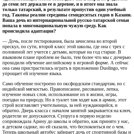
до семи лет держали ее в деревне, и в итоге она знала
только татарский, в результате пропустив один учебный
год. Таковы реалии середины семидесятых годов в Казани.
Ваша дочь из интернациональной русско-татарской семьи
попала в многонациональную чужую среду. Как
происходила адаптация?
— Дочь, после тестирования, была зачислена во второй
прескул, по сути, второй класс этой школы, где она с трех с
половиной лет учится с детьми, которые на год старше. В
языковом плане проблем не было, тем более что мы с дочерью
проходили обучение английскому в игровой форме. А сейчас
она сама пристрастилась играть в приложении Duolingo, что
упрощает ей изучение языка.
Само обучение построено по оксфордским стандартам, но с
индийской мягкостью. Правописание, рисование, лепка,
изучение новых слов, использование их в жизни, игры,
поездки на природу. Но в туалет там ходят как в армии, этот
строй возглавляет учительница, за ней нуждающийся, и
обратно. Дверь класса с началом занятий закрывается на ключ,
родители не допускаются. Супруга в первую неделю
сопровождала Арину до школы и обратно, как принято у нас,
в детском садике, но ей сказали, что беспокоиться не о чем.
Теперь школьный автобус забирает дочь от спортивной базы и