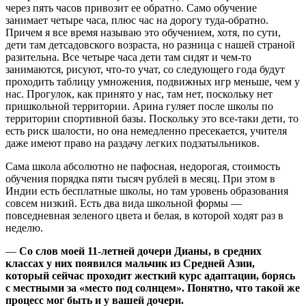
через пять часов привозит ее обратно. Само обучение
занимает четыре часа, плюс час на дорогу туда-обратно.
Причем я все время называю это обучением, хотя, по сути,
дети там детсадовского возраста, но разница с нашей страной
разительна. Все четыре часа дети там сидят и чем-то
занимаются, рисуют, что-то учат, со следующего года будут
проходить таблицу умножения, подвижных игр меньше, чем у
нас. Прогулок, как принято у нас, там нет, поскольку нет
пришкольной территории. Арина гуляет после школы по
территории спортивной базы. Поскольку это все-таки дети, то
есть риск шалости, но она немедленно пресекается, учителя
даже имеют право на раздачу легких подзатыльников.
Сама школа абсолютно не пафосная, недорогая, стоимость
обучения порядка пяти тысяч рублей в месяц. При этом в
Индии есть бесплатные школы, но там уровень образования
совсем низкий. Есть два вида школьной формы —
повседневная зеленого цвета и белая, в которой ходят раз в
неделю.
—
Со слов моей 11-летней дочери Дианы, в средних
классах у них появился мальчик из Средней Азии,
который сейчас проходит жесткий курс адаптации, борясь
с местными за «место под солнцем». Понятно, что такой же
процесс мог быть и у вашей дочери.