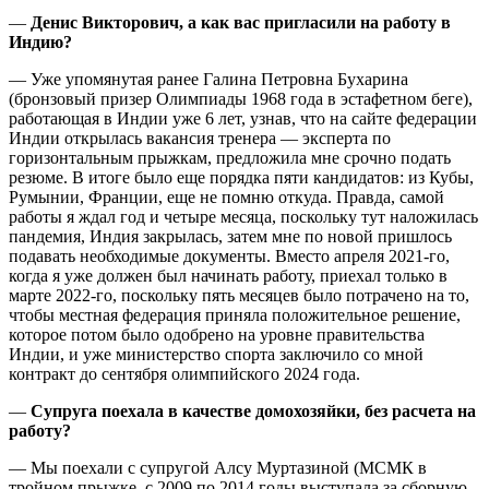
—
Денис Викторович, а как вас пригласили на работу в
Индию?
— Уже упомянутая ранее Галина Петровна Бухарина
(бронзовый призер Олимпиады 1968 года в эстафетном беге),
работающая в Индии уже 6 лет, узнав, что на сайте федерации
Индии открылась вакансия тренера — эксперта по
горизонтальным прыжкам, предложила мне срочно подать
резюме. В итоге было еще порядка пяти кандидатов: из Кубы,
Румынии, Франции, еще не помню откуда. Правда, самой
работы я ждал год и четыре месяца, поскольку тут наложилась
пандемия, Индия закрылась, затем мне по новой пришлось
подавать необходимые документы. Вместо апреля 2021-го,
когда я уже должен был начинать работу, приехал только в
марте 2022-го, поскольку пять месяцев было потрачено на то,
чтобы местная федерация приняла положительное решение,
которое потом было одобрено на уровне правительства
Индии, и уже министерство спорта заключило со мной
контракт до сентября олимпийского 2024 года.
—
Супруга поехала в качестве домохозяйки, без расчета на
работу?
— Мы поехали с супругой Алсу Муртазиной (МСМК в
тройном прыжке, с 2009 по 2014 годы выступала за сборную