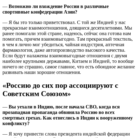
—
Возможно ли вхождение России в различные
спортивные конфедерации Азии?
— Я бы это только приветствовал. С той же Индией у нас
прекрасные взаимоотношения, длящиеся десятилетиями. Мы
ранее помогали этой стране, надеюсь, сейчас она готова нам
помогать, причем взаимовыгодно. Там прекрасный текстиль,
в чем я лично мог убедиться, чайная индустрия, аптечная
фармакология, даже автопроизводство высокого качества.
Если будут налажены взаимовыгодные отношения с двумя
наиболее крупными державами, Китаем и Индией, то вообще
ничего не страшно, самое главное, что есть обоюдное желание
развивать наши хорошие отношения.
«Россию до сих пор ассоциируют с
Советским Союзом»
—
Вы уехали в Индию, после начала СВО, когда вся
прозападная пропаганда обвиняла Россию во всех
смертных грехах. Как отнеслись в Индии к вооруженному
конфликту?
— Я хочу привести слова президента индийской федерации