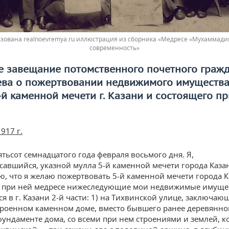
зована realnoevremya.ru иллюстрация из сборника «Медресе «Мухаммадия
современность»
е завещание потомственного почетного граж
еева о пожертвовании недвижимого имущества
-й каменной мечети г. Казани и состоящего пр
917 г.
ятьсот семнадцатого года февраля восьмого дня. Я,
авшийся, указной мулла 5-й каменной мечети города Каза
ю, что я желаю пожертвовать 5-й каменной мечети города К
о при ней медресе нижеследующие мои недвижимые имущес
я в г. Казани 2-й части: 1) на Тихвинской улице, заключаю
роенном каменном доме, вместо бывшего ранее деревянно
ундаменте дома, со всеми при нем строениями и землей, к