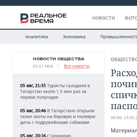
НОВОСТИ
ФОТО
Аналитика
Экономика
Промышленност
НОВОСТИ ОБЩЕСТВА
ОБЩЕСТВ
Все новости
02:17 МСК
Расхо
почин
Туристы съездили в
05 авг, 21:35
Татарстан около 1,5 млн раз за
спичк
первое полугодие
пасп
В Татарстане открыли
05 авг, 20:46
сезон охоты на боровую и полевую
00:00, 15.01
дичь с подружейными собаками
Материал
Старинную
05 авг, 20:26