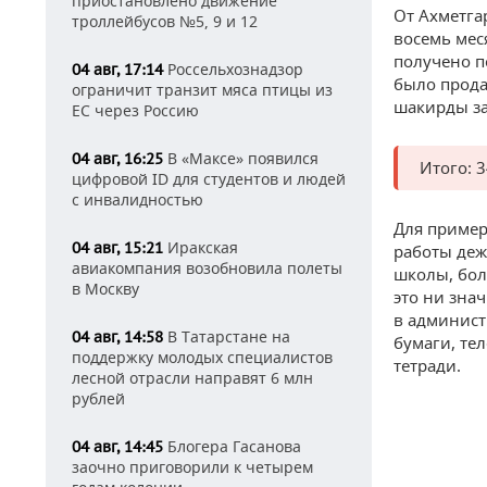
приостановлено движение
От Ахметга
троллейбусов №5, 9 и 12
восемь мес
получено п
Россельхознадзор
04 авг, 17:14
было прода
ограничит транзит мяса птицы из
шакирды за
ЕС через Россию
В «Максе» появился
04 авг, 16:25
Итого: 3
цифровой ID для студентов и людей
с инвалидностью
Для пример
Иракская
04 авг, 15:21
работы деж
авиакомпания возобновила полеты
школы, бол
в Москву
это ни знач
в админист
В Татарстане на
04 авг, 14:58
бумаги, те
поддержку молодых специалистов
тетради.
лесной отрасли направят 6 млн
рублей
Блогера Гасанова
04 авг, 14:45
заочно приговорили к четырем