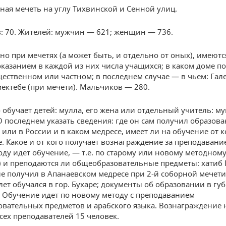
рная мечеть на углу Тихвинской и Сенной улиц.
: 70. Жителей: мужчин — 621; женщин — 736.
но при мечетях (а может быть, и отдельно от оных), имеютс
оказанием в каждой из них числа учащихся; в каком доме 
ественном или частном; в последнем случае — в чьем: Гал
мектебе (при мечети). Мальчиков — 280.
 обучает детей: мулла, его жена или отдельный учитель: м
О последнем указать сведения: где он сам получил образова
 или в России и в каком медресе, имеет ли на обучение от к
. Какое и от кого получает вознаграждение за преподавани
оду идет обучение, — т.е. по старому или новому методном
) и преподаются ли общеобразовательные предметы: хатиб 
е получил в Апанаевском медресе при 2-й соборной мечети
 лет обучался в гор. Бухаре; документы об образовании в гу
 Обучение идет по новому методу с преподаванием
вательных предметов и арабского языка. Вознаграждение 
Всех преподавателей 15 человек.