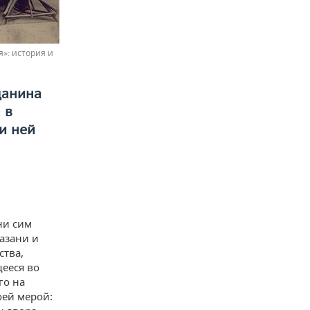
»: история и
данина
 в
и ней
ни сим
азани и
тва,
щееся во
го на
оей мерой: