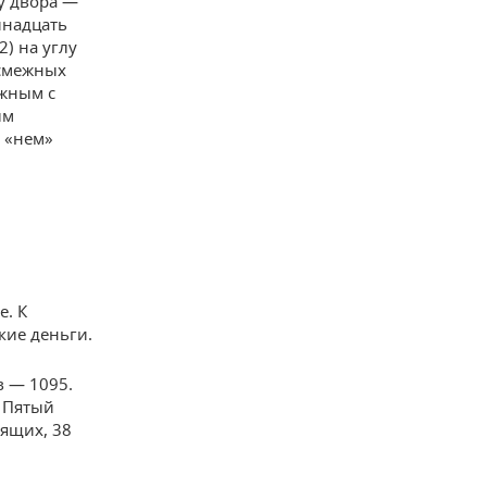
у двора —
инадцать
) на углу
 смежных
ажным с
ым
 «нем»
е. К
кие деньги.
в — 1095.
. Пятый
дящих, 38