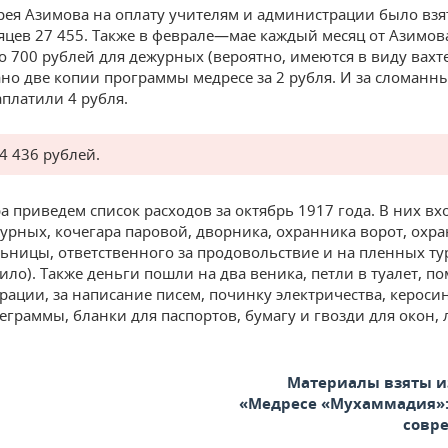
рея Азимова на оплату учителям и администрации было взя
яцев 27 455. Также в феврале—мае каждый месяц от Азимов
о 700 рублей для дежурных (вероятно, имеются в виду вахт
но две копии программы медресе за 2 рубля. И за сломанн
платили 4 рубля.
4 436 рублей.
а приведем список расходов за октябрь 1917 года. В них вх
урных, кочегара паровой, дворника, охранника ворот, охр
ьницы, ответственного за продовольствие и на пленных ту
ило). Также деньги пошли на два веника, петли в туалет, п
рации, за написание писем, починку электричества, керосин
леграммы, бланки для паспортов, бумагу и гвозди для окон,
Материалы взяты и
«Медресе «Мухаммадия»:
совр