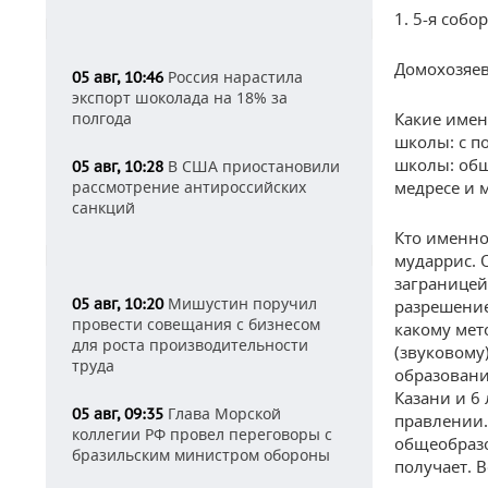
1. 5-я собо
Домохозяев
Россия нарастила
05 авг, 10:46
экспорт шоколада на 18% за
полгода
Какие имен
школы: с п
школы: общ
В США приостановили
05 авг, 10:28
рассмотрение антироссийских
медресе и 
санкций
Кто именно
мударрис. 
заграницей
Мишустин поручил
05 авг, 10:20
разрешение
провести совещания с бизнесом
какому мет
для роста производительности
(звуковому
труда
образовани
Казани и 6
Глава Морской
05 авг, 09:35
правлении.
коллегии РФ провел переговоры с
общеобразо
бразильским министром обороны
получает. 