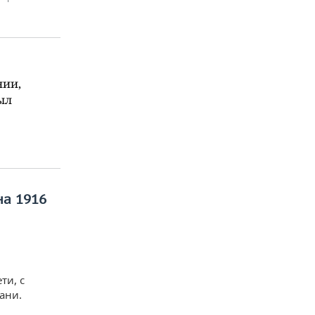
нии,
ыл
на 1916
ти, с
зани.