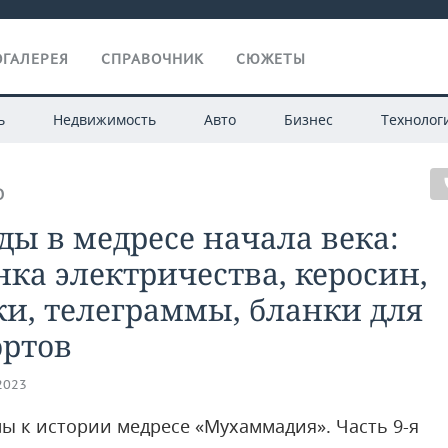
ГАЛЕРЕЯ
СПРАВОЧНИК
СЮЖЕТЫ
ь
Недвижимость
Авто
Бизнес
Технолог
О
ды в медресе начала века:
ка электричества, керосин,
и, телеграммы, бланки для
ортов
.2023
ы к истории медресе «Мухаммадия». Часть 9-я