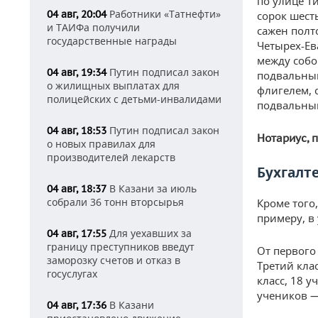
по улице Т
Работники «Татнефти»
04 авг, 20:04
сорок шест
и ТАИФа получили
сажен полт
государственные награды
Четырех-Ев
между собо
Путин подписал закон
04 авг, 19:34
подвальны
о жилищных выплатах для
флигелем, 
полицейских с детьми-инвалидами
подвальны
Путин подписал закон
04 авг, 18:53
Нотариус, 
о новых правилах для
производителей лекарств
Бухгалт
В Казани за июль
04 авг, 18:37
собрали 36 тонн вторсырья
Кроме того
примеру, в
Для уехавших за
04 авг, 17:55
границу преступников введут
От первого 
заморозку счетов и отказ в
Третий кла
госуслугах
класс, 18 
учеников —
В Казани
04 авг, 17:36