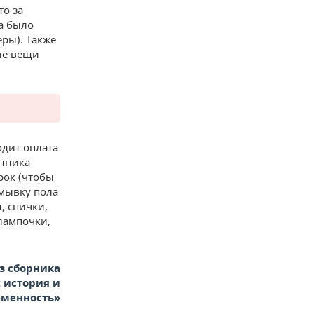
то за
а было
еры). Также
ые вещи
одит оплата
анника
рок (чтобы
омывку пола
, спички,
 лампочки,
з сборника
 история и
еменность»