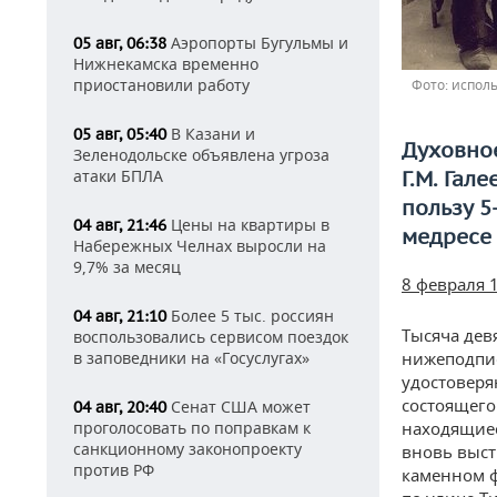
Аэропорты Бугульмы и
05 авг, 06:38
Нижнекамска временно
приостановили работу
исполь
В Казани и
05 авг, 05:40
Духовно
Зеленодольске объявлена угроза
атаки БПЛА
Г.М. Гал
пользу 5
Цены на квартиры в
04 авг, 21:46
медресе
Набережных Челнах выросли на
9,7% за месяц
8 февраля 1
Более 5 тыс. россиян
04 авг, 21:10
Тысяча дев
воспользовались сервисом поездок
в заповедники на «Госуслугах»
нижеподпис
удостоверя
состоящег
Сенат США может
04 авг, 20:40
проголосовать по поправкам к
находящиес
санкционному законопроекту
вновь выст
против РФ
каменном ф