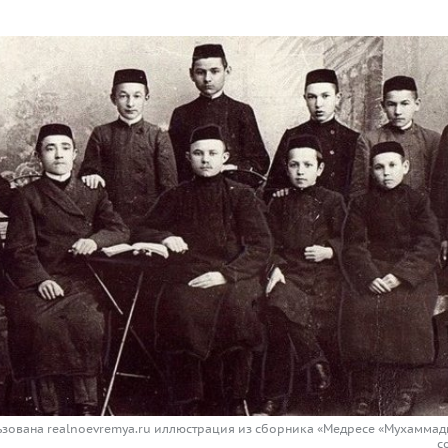
ьзована realnoevremya.ru иллюстрация из сборника «Медресе «Мухаммади
с