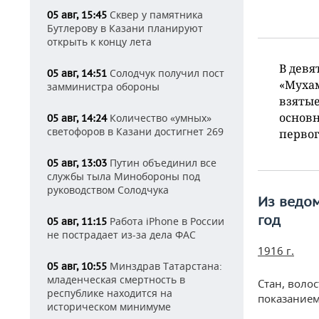
Сквер у памятника
05 авг, 15:45
Бутлерову в Казани планируют
открыть к концу лета
В девя
Солодчук получил пост
05 авг, 14:51
«Мухам
замминистра обороны
взятые
основн
Количество «умных»
05 авг, 14:24
светофоров в Казани достигнет 269
первог
Путин объединил все
05 авг, 13:03
службы тыла Минобороны под
руководством Солодчука
Из ведом
год
Работа iPhone в России
05 авг, 11:15
не пострадает из-за дела ФАС
1916 г.
Минздрав Татарстана:
05 авг, 10:55
младенческая смертность в
Стан, воло
республике находится на
показанием 
историческом минимуме