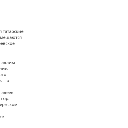
я татарские
помещаются
еевское
угаллим-
ние:
ого
е. По
у
Галеев
 гор.
бернском
не