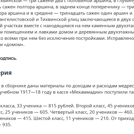
ихвинской — три сажени два с половиной аршина, в глубин
ь сажен полтора аршина, в заднем конце поперечнику — тр
ора аршина и в средине — тринадцать сажен один аршин и 2
ангелистовской и Тихвинской улиц заключающееся в двух
й участках вместе с находящимся на нем каменным двухэт
м помещением и лавками домом и деревянным двухэтажн
со всеми при нем без исключения постройками. Исправлено
м «домом».
подпись.
ерия
, в сборнике даны материалы по доходам и расходам медрес
 учебном 1917—18 году в кассе «Мeхаммадии» поступили та
класса, 33 ученика — 815 рублей. Второй класс, 45 ученико
сс, 25 учеников — 605. Четвертый класс, 20 учеников — 460
учеников — 415. Шестой класс, 11 учеников — 210. От прихо
 935.