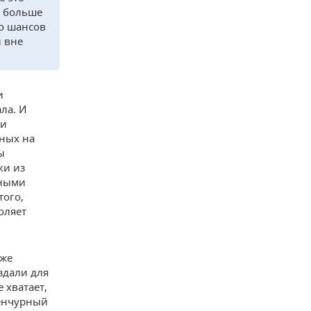
т больше
то шансов
и вне
и
ла. И
ми
нных на
ы
ки из
рными
того,
оляет
оже
здали для
 хватает,
венчурный