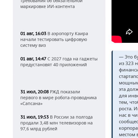
требования об обязательной
маркировке ИИ-контента
В аэропорту Каира
01 авг, 16:03
начали тестировать цифровую
систему виз
— Это б
С 2027 года на гаджеты
01 авг, 14:47
из 323 
предустановят 40 приложений
финанси
стартап
мощным 
эта дол
РЖД показали
31 июл, 20:08
для инв
первого в мире робота-проводника
тем, чт
«Сапсана»
роста. 
нас в ч
В России за полгода
31 июл, 19:53
сообщес
продали 3,48 млн телевизоров на
корпора
97,6 млрд рублей
местом 