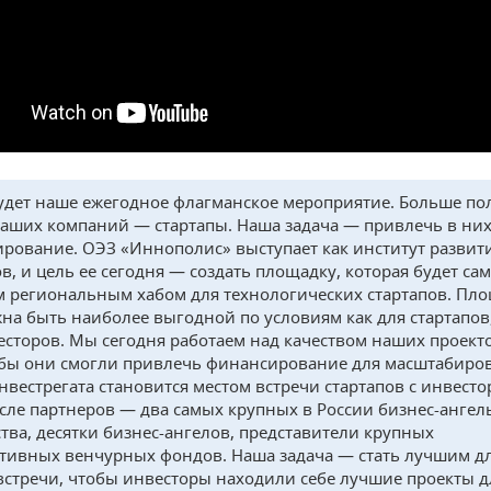
удет наше ежегодное флагманское мероприятие. Больше п
наших компаний — стартапы. Наша задача — привлечь в ни
рование. ОЭЗ «Иннополис» выступает как институт развит
ов, и цель ее сегодня — создать площадку, которая будет са
региональным хабом для технологических стартапов. Пл
жна быть наиболее выгодной по условиям как для стартапов,
есторов. Мы сегодня работаем над качеством наших проект
обы они смогли привлечь финансирование для масштабиро
Инвестрегата становится местом встречи стартапов с инвесто
исле партнеров — два самых крупных в России бизнес-ангел
тва, десятки бизнес-ангелов, представители крупных
тивных венчурных фондов. Наша задача — стать лучшим д
встречи, чтобы инвесторы находили себе лучшие проекты д