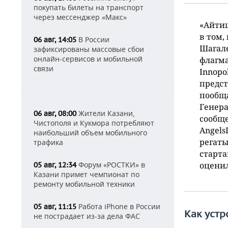
покупать билеты на транспорт
через мессенджер «Макс»
«Айтиш
в том,
В России
06 авг, 14:05
Шагале
зафиксированы массовые сбои
онлайн-сервисов и мобильной
флагма
связи
Innopo
предст
пообща
Генер
Жители Казани,
06 авг, 08:00
сообще
Чистополя и Кукмора потребляют
Angels
наибольший объем мобильного
регаты
трафика
старта
Форум «РОСТКИ» в
оценил
05 авг, 12:34
Казани примет чемпионат по
ремонту мобильной техники
Работа iPhone в России
05 авг, 11:15
Как устр
не пострадает из-за дела ФАС