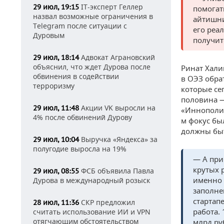
IT-эксперт Геллер
29 июл, 19:15
помогат
назвал возможные ограничения в
айтишни
Telegram после ситуации с
его реа
Дуровым
получит
Адвокат Аграновский
29 июл, 18:14
объяснил, что ждет Дурова после
Ринат Хали
обвинения в содействии
в ОЭЗ обра
терроризму
которые се
половина —
Акции VK выросли на
29 июл, 11:48
«Иннополис
4% после обвинений Дурову
м фокус бы
должны быт
Выручка «Яндекса» за
29 июл, 10:04
полугодие выросла на 19%
— А при
крутых 
ФСБ объявила Павла
29 июл, 08:55
именно 
Дурова в международный розыск
заполне
стартап
СКР предложил
28 июл, 11:36
работа.
считать использование ИИ и VPN
отягчающим обстоятельством
млрд ру