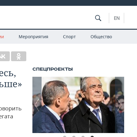
EN
ии
Мероприятия
Спорт
Общество
есь,
льше»
говорить
егата