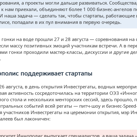
рования, а проекты могли дальше развиваться. Сообщества
 к нам приехали, объединяют более 1 000 бизнес-ангелов п
 И наша задача — сделать так, чтобы стартапы, работающие 
исе, попадали в их пул внимания в первую очередь.
 гонки на воде прошли 27 и 28 августа — соревнования на
если массу позитивных эмоций участникам встречи. А в пе
ами гонки проходили мастер-классы, дискуссии и другие д
.
ополис поддерживает стартапы
 26 августа, в день открытия Инвестрегаты, водных меропри
вая активность сосредоточилась на территории ОЭЗ «Инно
лого стола и нескольких менторских сессий, здесь прошло, 
нтральных событий всей регаты — питч-шоу и бизнес-Speed-
я участников Инвестрегаты на церемонии открытия, мэр И
алеев был лаконичен:
рситет Иннополис выпускает специалистов, а ваша задача 