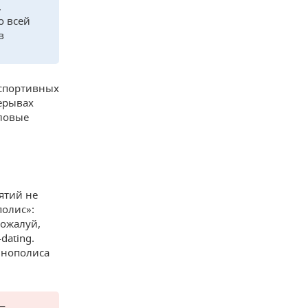
,
о всей
в
 спортивных
рерывах
еловые
ятий не
полис»:
пожалуй,
dating.
ннополиса
—