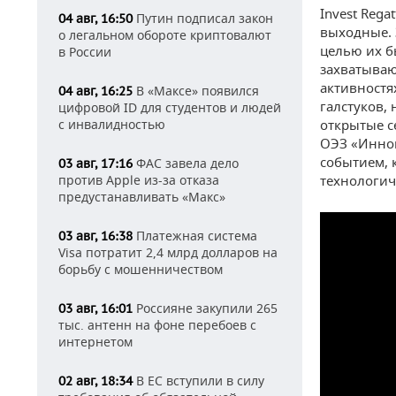
Invest Reg
Путин подписал закон
04 авг, 16:50
выходные. 
о легальном обороте криптовалют
целью их б
в России
захватываю
активностя
В «Максе» появился
04 авг, 16:25
галстуков,
цифровой ID для студентов и людей
с инвалидностью
открытые с
ОЭЗ «Инноп
событием, 
ФАС завела дело
03 авг, 17:16
против Apple из-за отказа
технологич
предустанавливать «Макс»
Платежная система
03 авг, 16:38
Visa потратит 2,4 млрд долларов на
борьбу с мошенничеством
Россияне закупили 265
03 авг, 16:01
тыс. антенн на фоне перебоев с
интернетом
В ЕС вступили в силу
02 авг, 18:34