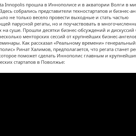
atta Innopolis прошла в Иннополисе и в акватории Волги в 
Здесь собрались представители техностартапов и бизнес-ан
ыло не только весело провести выходные и стать частью
щей парусной регаты, но и поучаствовать в многочисленн
х на суше. Прошли десятки бизнес-обсуждений и дискуссий 
 несколько менторских сессий от крупнейших бизнес-ангело
еминары. Как рассказал «Реальному времени» генеральный
олис» Ринат Халимов, предполагается, что регата станет р
которое поможет сделать Иннополис главным и крупнейши
еских стартапов в Поволжье: