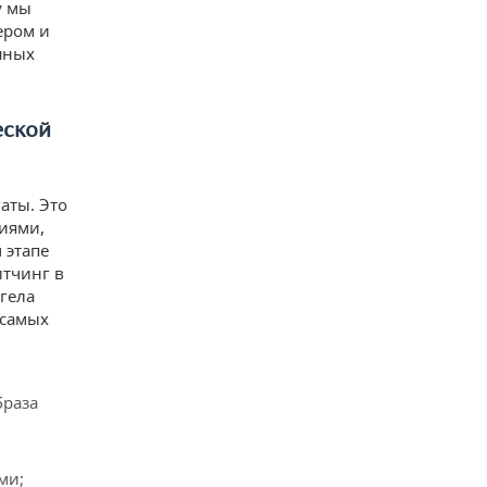
у мы
ером и
шных
еской
аты. Это
иями,
 этапе
итчинг в
нгела
 самых
браза
ми;