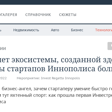
ГАЛЕРЕЯ
СПРАВОЧНИК
СЮЖЕТЫ
ь
Недвижимость
Авто
Бизнес
Технолог
ГИИ
чет экосистемы, созданной зд
ы стартапов Иннополиса бо
.2022
Мероприятие:
Invest Regatta Innopolis
й бизнес-ангел, зачем стартаперу умение быстро 
м тут яхтенный спорт: как прошла первая Инвестр
иса