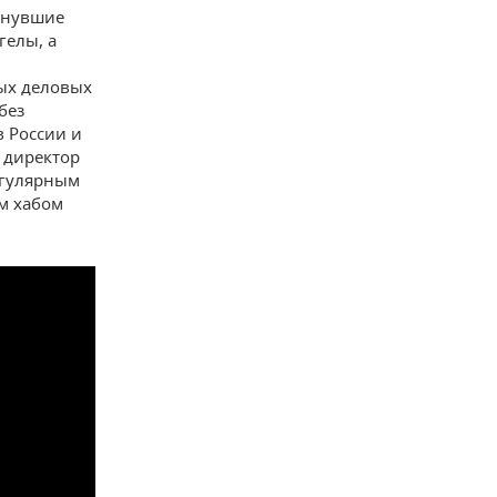
минувшие
гелы, а
ых деловых
без
в России и
 директор
егулярным
м хабом