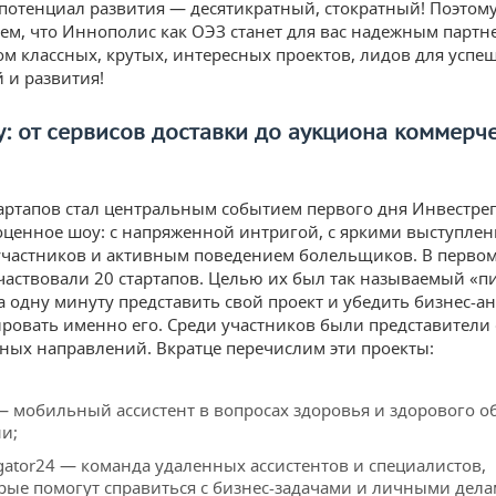
 потенциал развития — десятикратный, стократный! Поэтом
ем, что Иннополис как ОЭЗ станет для вас надежным партн
м классных, крутых, интересных проектов, лидов для успе
 и развития!
: от сервисов доставки до аукциона коммерч
артапов стал центральным событием первого дня Инвестрег
ценное шоу: с напряженной интригой, с яркими выступлен
частников и активным поведением болельщиков. В первом
частвовали 20 стартапов. Целью их был так называемый «п
а одну минуту представить свой проект и убедить бизнес-а
ровать именно его. Среди участников были представители
ных направлений. Вкратце перечислим эти проекты:
— мобильный ассистент в вопросах здоровья и здорового о
и;
gator24 — команда удаленных ассистентов и специалистов,
рые помогут справиться с бизнес-задачами и личными дела