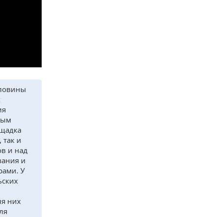
оловины
х
ия
мым
ощадка
 так и
ов и над
вания и
рами. У
ьских
ля них
ля