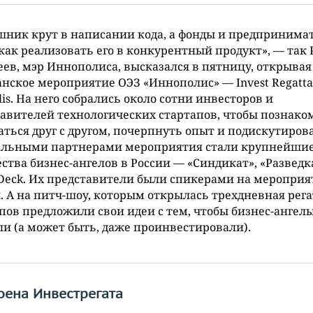
ник крут в написании кода, а фонды и предпринима
 как реализовать его в конкурентный продукт», — так 
ев, мэр Иннополиса, высказался в пятницу, открывая
нское мероприятие ОЭЗ «Иннополис» — Invest Regatta
lis. На него собрались около сотни инвесторов и
авителей технологических стартапов, чтобы познако
ться друг с другом, почерпнуть опыт и подискутирова
альными партнерами мероприятия стали крупнейши
ства бизнес-ангелов в России — «Синдикат», «Разведк
Deck. Их представители были спикерами на мероприя
. А на питч-шоу, которым открылась трехдневная регат
пов предложили свои идеи с тем, чтобы бизнес-ангел
и (а может быть, даже проинвестировали).
оена Инвестрегата