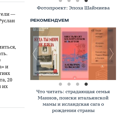
Фотопроект: Эпоха Шаймиева
тели —
Руслан
миться,
ть.
е
а» и
тиях
а, 20
ы их
Что читать: страдающая семья
Маннов, поиски итальянской
мамы и исландская сага о
рождении страны