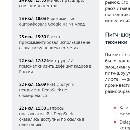
Минюст расширил
24 июл, 17:33
рынок. Его
список иноагентов
рассчитыва
поставщико
Еврокомиссия
23 июл, 18:03
инвестиций
оштрафовала Google на $1 млрд
Питч-шоу
Росстат
23 июл, 15:30
техники
прокомментировал использование
слова «изменение» в отчетах
Питчинг ст
Минтруд: ИИ
было полно
22 июл, 17:32
поможет снизить дефицит кадров в
эмоциями у
России
питч-шоу у
лифте» — з
РКН: доступ к
22 июл, 15:09
проинвести
нейросети DeepSeek не
разнообраз
блокировался
Kale
Запросы
22 июл, 11:50
жизн
пользователей к DeepSeek
оказались доступны по ссылке в
Dele
поисковике
кото