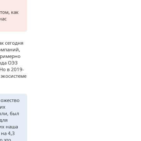
том, как
нас
ак сегодня
компаний,
примерно
ода ОЭЗ
Но в 2019-
 экосистеме
ножество
 их
ыли, был
 для
них наша
на 4,3
о это