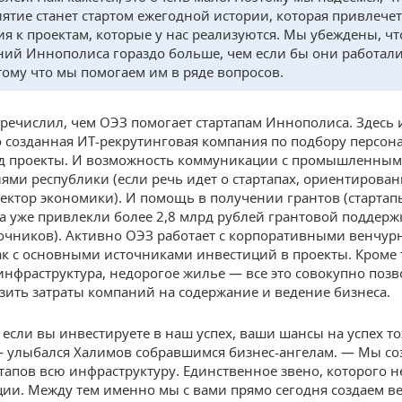
ятие станет стартом ежегодной истории, которая привлече
я к проектам, которые у нас реализуются. Мы убеждены, ч
ний Иннополиса гораздо больше, чем если бы они работал
тому что мы помогаем им в ряде вопросов.
речислил, чем ОЭЗ помогает стартапам Иннополиса. Здесь 
 созданная ИТ-рекрутинговая компания по подбору персона
од проекты. И возможность коммуникации с промышленны
ями республики (если речь идет о стартапах, ориентирова
ектор экономики). И помощь в получении грантов (стартап
 уже привлекли более 2,8 млрд рублей грантовой поддерж
очников). Активно ОЭЗ работает с корпоративными венчу
к с основными источниками инвестиций в проекты. Кроме 
инфраструктура, недорогое жилье — все это совокупно позв
зить затраты компаний на содержание и ведение бизнеса.
 если вы инвестируете в наш успех, ваши шансы на успех т
— улыбался Халимов собравшимся бизнес-ангелам. — Мы со
тапов всю инфраструктуру. Единственное звено, которого не
ии. Между тем именно мы с вами прямо сегодня создаем 