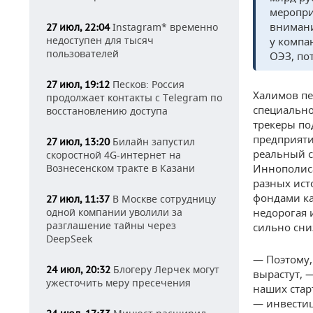
меропри
внимани
Instagram* временно
27 июл, 22:04
недоступен для тысяч
у компа
пользователей
ОЭЗ, по
Песков: Россия
27 июл, 19:12
Халимов пе
продолжает контакты с Telegram по
специально
восстановлению доступа
трекеры п
предприяти
Билайн запустил
27 июл, 13:20
реальный с
скоростной 4G-интернет на
Вознесенском тракте в Казани
Иннополиса
разных ист
фондами ка
В Москве сотрудницу
27 июл, 11:37
одной компании уволили за
недорогая 
разглашение тайны через
сильно сни
DeepSeek
— Поэтому,
Блогеру Лерчек могут
24 июл, 20:32
вырастут, 
ужесточить меру пресечения
наших стар
— инвестиц