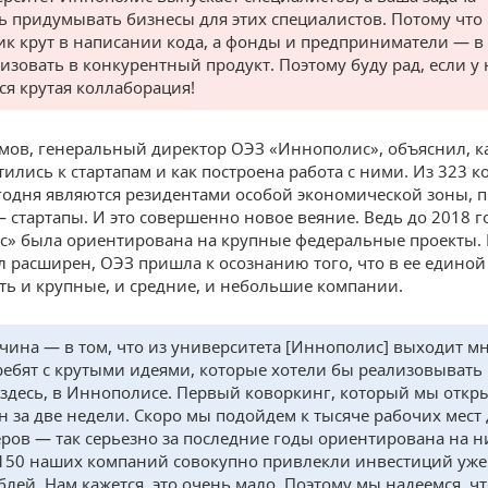
ь придумывать бизнесы для этих специалистов. Потому что
к крут в написании кода, а фонды и предприниматели — в 
лизовать в конкурентный продукт. Поэтому буду рад, если у 
ся крутая коллаборация!
мов, генеральный директор ОЭЗ «Иннополис», объяснил, к
тились к стартапам и как построена работа с ними. Из 323 
годня являются резидентами особой экономической зоны, 
 стартапы. И это совершенно новое веяние. Ведь до 2018 г
» была ориентирована на крупные федеральные проекты. 
л расширен, ОЭЗ пришла к осознанию того, что в ее единой
ь и крупные, и средние, и небольшие компании.
чина — в том, что из университета [Иннополис] выходит м
ребят с крутыми идеями, которые хотели бы реализовывать
здесь, в Иннополисе. Первый коворкинг, который мы откр
н за две недели. Скоро мы подойдем к тысяче рабочих мест
еров — так серьезно за последние годы ориентирована на 
 150 наших компаний совокупно привлекли инвестиций уже 
блей. Нам кажется, это очень мало. Поэтому мы надеемся, чт