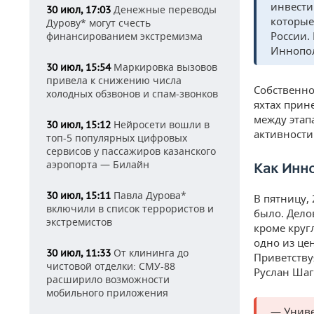
инвести
Денежные переводы
30 июл, 17:03
которые
Дурову* могут счесть
России.
финансированием экстремизма
Иннопол
Маркировка вызовов
30 июл, 15:54
привела к снижению числа
Собственно
холодных обзвонов и спам-звонков
яхтах прин
между этап
Нейросети вошли в
30 июл, 15:12
активности
топ-5 популярных цифровых
сервисов у пассажиров казанского
аэропорта — Билайн
Как Инн
Павла Дурова*
30 июл, 15:11
В пятницу,
включили в список террористов и
было. Дело
экстремистов
кроме круг
одно из це
От клининга до
30 июл, 11:33
Приветству
чистовой отделки: СМУ-88
Руслан Шаг
расширило возможности
мобильного приложения
— Униве