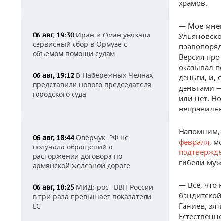
храмов.
— Мое мнен
Иран и Оман увязали
06 авг, 19:30
Ульяновско
сервисный сбор в Ормузе с
правопоряд
объемом помощи судам
Версия про 
оказывал п
В Набережных Челнах
06 авг, 19:12
деньги, и, 
представили нового председателя
деньгами —
городского суда
или нет. Но
неправиль
Напомним, 
Оверчук: РФ не
06 авг, 18:44
февраля
, м
получала обращений о
подтвержд
расторжении договора по
гибели муж
армянской железной дороге
— Все, что 
МИД: рост ВВП России
06 авг, 18:25
бандитской
в три раза превышает показатели
Ганиев, зят
ЕС
Естественно