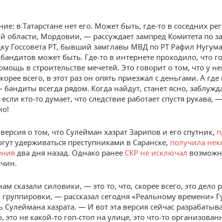
ие: в Татарстане нет его. Может быть, где-то в соседних р
й области, Мордовии, — рассуждает зампред Комитета по з
ку Госсовета РТ, бывший замглавы МВД по РТ Рафил Нугум
бандитов может быть. Где-то в интернете проходило, что го
омощь в строительстве мечетей. Это говорит о том, что у н
скорее всего, в этот раз он опять приезжал с деньгами. А где
 бандиты всегда рядом. Когда найдут, станет ясно, заблуж
 если кто-то думает, что следствие работает спустя рукава, —
но!
версия о том, что Сулейман хазрат Зарипов и его спутник,
п
огут удерживаться преступниками в Саранске,
получила нек
ения
два дня назад. Однако ранее
СКР не исключал
возможн
чин.
нам сказали силовики, — это то, что, скорее всего, это дело 
 группировки, — рассказал сегодня «Реальному времени» Г
ь Сулеймана хазрата. — И вот эта версия сейчас разрабатыва
, это не какой-то гоп-стоп на улице, это что-то организован