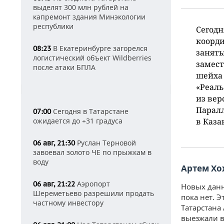
выделят 300 млн рублей на
капремонт здания Минэкологии
республики
Сегодн
коорди
В Екатеринбурге загорелся
08:23
заняты
логистический объект Wildberries
замест
после атаки БПЛА
шейха 
«Реаль
из вер
Паралл
Сегодня в Татарстане
07:00
ожидается до +31 градуса
в Каза
Руслан Терновой
06 авг, 21:30
завоевал золото ЧЕ по прыжкам в
воду
Артем Хо
Аэропорт
06 авг, 21:22
Новых данн
Шереметьево разрешили продать
пока нет. 
частному инвестору
Татарстана
выезжали в