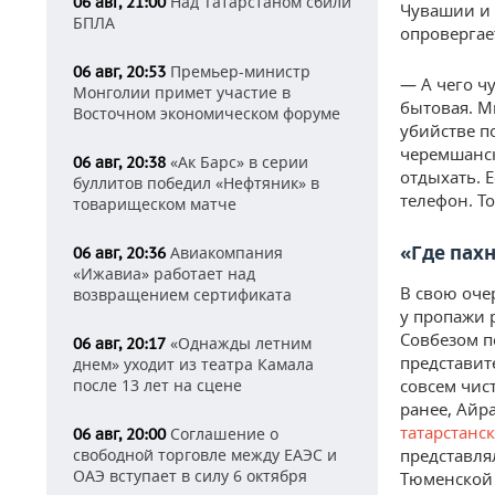
Над Татарстаном сбили
06 авг, 21:00
Чувашии и 
БПЛА
опровергае
Премьер-министр
06 авг, 20:53
— А чего ч
Монголии примет участие в
бытовая. М
Восточном экономическом форуме
убийстве п
черемшанск
«Ак Барс» в серии
06 авг, 20:38
отдыхать. Е
буллитов победил «Нефтяник» в
телефон. Т
товарищеском матче
«Где пах
Авиакомпания
06 авг, 20:36
«Ижавиа» работает над
В свою оче
возвращением сертификата
у пропажи 
Совбезом п
«Однажды летним
06 авг, 20:17
представит
днем» уходит из театра Камала
после 13 лет на сцене
совсем чис
ранее, Айр
татарстанс
Соглашение о
06 авг, 20:00
свободной торговле между ЕАЭС и
представля
ОАЭ вступает в силу 6 октября
Тюменской 