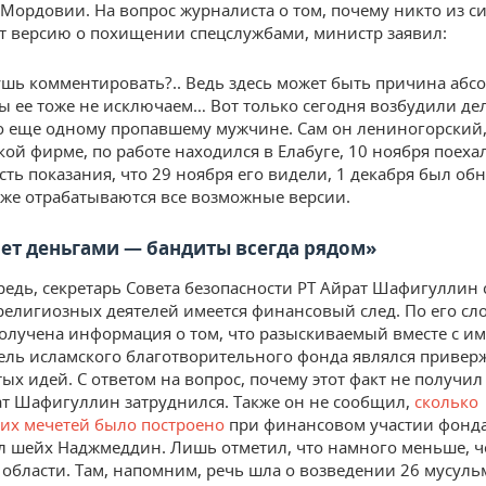
Мордовии. На вопрос журналиста о том, почему никто из с
т версию о похищении спецслужбами, министр заявил:
ушь комментировать?.. Ведь здесь может быть причина абс
ы ее тоже не исключаем… Вот только сегодня возбудили де
о еще одному пропавшему мужчине. Сам он лениногорский,
ой фирме, по работе находился в Елабуге, 10 ноября поеха
сть показания, что 29 ноября его видели, 1 декабря был об
оже отрабатываются все возможные версии.
нет деньгами — бандиты всегда рядом»
редь, секретарь Совета безопасности РТ Айрат Шафигуллин с
религиозных деятелей имеется финансовый след. По его сл
олучена информация о том, что разыскиваемый вместе с и
ель исламского благотворительного фонда являлся привер
тых идей. С ответом на вопрос, почему этот факт не получил
ат Шафигуллин затруднился. Также он не сообщил,
сколько
ких мечетей было построено
при финансовом участии фонда
л шейх Наджмеддин. Лишь отметил, что намного меньше, ч
области. Там, напомним, речь шла о возведении 26 мусуль