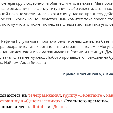
лонтеры круглосуточно, чтобы, если что, выехать. Мы прос
в зале ожидания. По фонду ситуация слабо изменилась, и ко
ний пока не увеличилось, хотя счет у нас по-прежнему де
вое есть, конечно, но Следственный комитет пока просил эт
, потому что это может помешать следствию, все-таки уголо
Рафила Нугуманова, пропажа религиозных деятелей бьет 
правоохранительных органов, но и страны в целом. «Могут
о наших деятелей ислама зажимают в России и не ищут. Ду
у такая слава не нужна… Любого пропавшего гражданина б
. Найдем, Алла бирса...»
Ирина Плотникова, Лин
сывайтесь на
телеграм-канал
,
группу «ВКонтакте»
,
кан
страницу в «Одноклассниках»
«Реального времени».
евные видео на
Rutube
и
«Дзене»
.