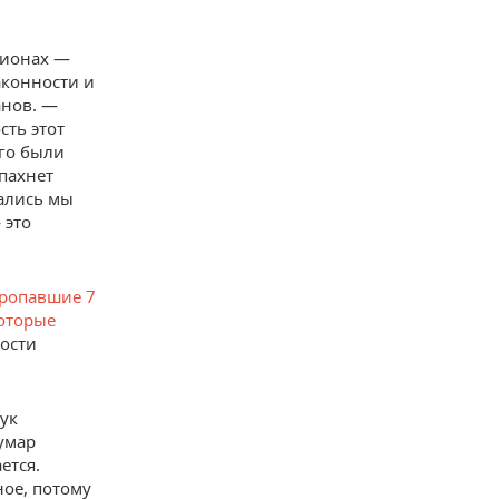
егионах —
аконности и
анов. —
сть этот
его были
 пахнет
дались мы
 это
ропавшие 7
оторые
ости
рук
умар
ется.
ное, потому