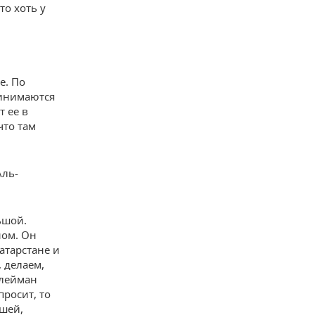
то хоть у
е. По
ринимаются
т ее в
что там
Аль-
ьшой.
ном. Он
Татарстане и
, делаем,
улейман
просит, то
ашей,