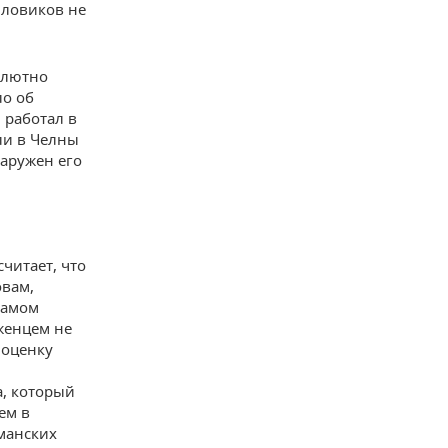
иловиков не
олютно
ло об
 работал в
ли в Челны
наружен его
читает, что
овам,
мамом
женцем не
 оценку
, который
ем в
манских