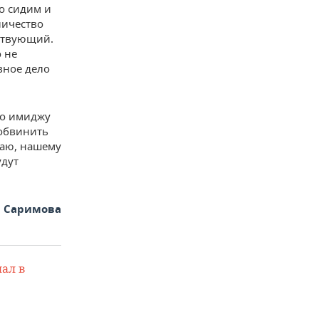
то сидим и
личество
йствующий.
о не
вное дело
по имиджу
 обвинить
маю, нашему
удут
а Саримова
ал в