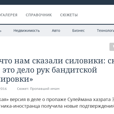
ГАЛЕРЕЯ
СПРАВОЧНИК
СЮЖЕТЫ
ь
Недвижимость
Авто
Бизнес
Технолог
 что нам сказали силовики: с
, это дело рук бандитской
пировки»
.2016
Сюжет:
Пропавший имам
кая» версия в деле о пропаже Сулеймана хазрата
утника-иностранца получила новые подтверждени