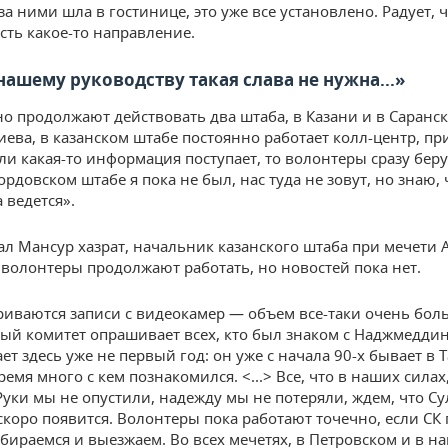
за ними шла в гостинице, это уже все установлено. Радует, ч
сть какое-то направление.
нашему руководству такая слава не нужна...
»
о продолжают действовать два штаба, в Казани и в Саранск
иева, в казанском штабе постоянно работает колл-центр, п
ли какая-то информация поступает, то волонтеры сразу беру
ордовском штабе я пока не был, нас туда не зовут, но знаю, 
 ведется».
зал Мансур хазрат, начальник казанского штаба при мечети 
,
волонтеры продолжают работать, но новостей пока нет.
иваются записи с видеокамер — объем все-таки очень бол
ый комитет опрашивает всех, кто был знаком с Наджмедди
ет здесь уже не первый год: он уже с начала 90-х бывает в 
время много с кем познакомился. <...> Все, что в наших силах
Руки мы не опустили, надежду мы не потеряли, ждем, что С
скоро появится. Волонтеры пока работают точечно, если СК 
обираемся и выезжаем. Во всех мечетях, в Петровском и в н