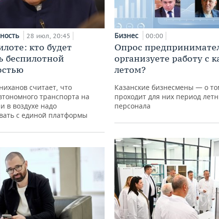
ность
Бизнес
28 июл, 20:45
00:00
илоте: кто будет
Опрос предпринимател
ь беспилотной
организуете работу с 
остью
летом?
иханов считает, что
Казанские бизнесмены — о том
втономного транспорта на
проходит для них период летн
 и в воздухе надо
персонала
вать с единой платформы