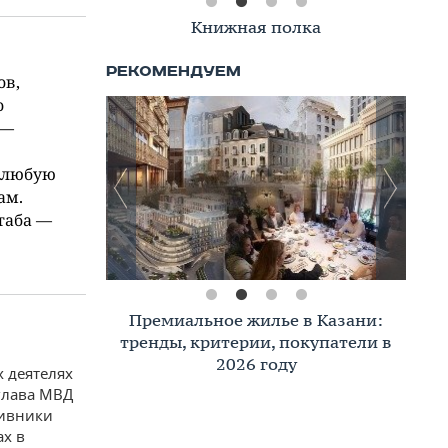
Книжная полка
ов,
о
 —
 любую
ам.
таба —
Премиальное жилье в Казани:
тренды, критерии, покупатели в
2026 году
 деятелях
глава МВД
тивники
ах в