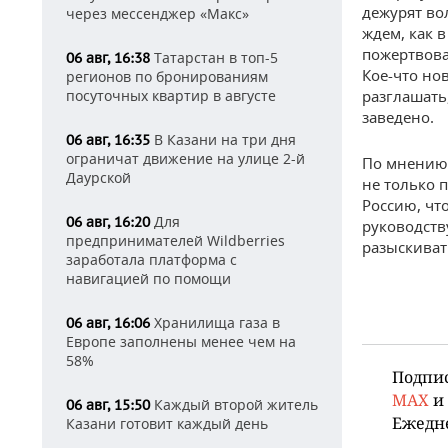
дежурят во
через мессенджер «Макс»
ждем, как 
пожертвова
Татарстан в топ-5
06 авг, 16:38
Кое-что но
регионов по бронированиям
посуточных квартир в августе
разглашать
заведено.
В Казани на три дня
06 авг, 16:35
ограничат движение на улице 2-й
По мнению 
Даурской
не только 
Россию, чт
Для
06 авг, 16:20
руководств
предпринимателей Wildberries
разыскивать
заработала платформа с
навигацией по помощи
Хранилища газа в
06 авг, 16:06
Европе заполнены менее чем на
58%
Подпи
MAX
и
Каждый второй житель
06 авг, 15:50
Ежедн
Казани готовит каждый день