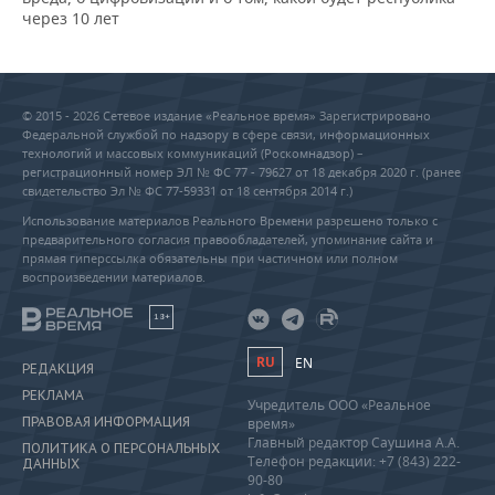
через 10 лет
© 2015 - 2026 Сетевое издание «Реальное время» Зарегистрировано
Федеральной службой по надзору в сфере связи, информационных
технологий и массовых коммуникаций (Роскомнадзор) –
регистрационный номер ЭЛ № ФС 77 - 79627 от 18 декабря 2020 г. (ранее
свидетельство Эл № ФС 77-59331 от 18 сентября 2014 г.)
Использование материалов Реального Времени разрешено только с
предварительного согласия правообладателей, упоминание сайта и
прямая гиперссылка обязательны при частичном или полном
воспроизведении материалов.
18+
RU
EN
РЕДАКЦИЯ
РЕКЛАМА
Учредитель ООО «Реальное
ПРАВОВАЯ ИНФОРМАЦИЯ
время»
Главный редактор Саушина А.А.
ПОЛИТИКА О ПЕРСОНАЛЬНЫХ
Телефон редакции: +7 (843) 222-
ДАННЫХ
90-80