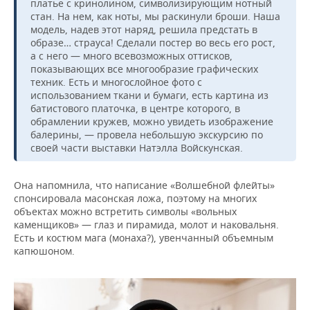
платье с кринолином, символизирующим нотный
стан. На нем, как ноты, мы раскинули броши. Наша
модель, надев этот наряд, решила предстать в
образе… страуса! Сделали постер во весь его рост,
а с него — много всевозможных оттисков,
показывающих все многообразие графических
техник. Есть и многослойное фото с
использованием ткани и бумаги, есть картина из
батистового платочка, в центре которого, в
обрамлении кружев, можно увидеть изображение
балерины, — провела небольшую экскурсию по
своей части выставки Натэлла Войскунская.
Она напомнила, что написание «Волшебной флейты»
спонсировала масонская ложа, поэтому на многих
объектах можно встретить символы «вольных
каменщиков» — глаз и пирамида, молот и наковальня.
Есть и костюм мага (монаха?), увенчанный объемным
капюшоном.