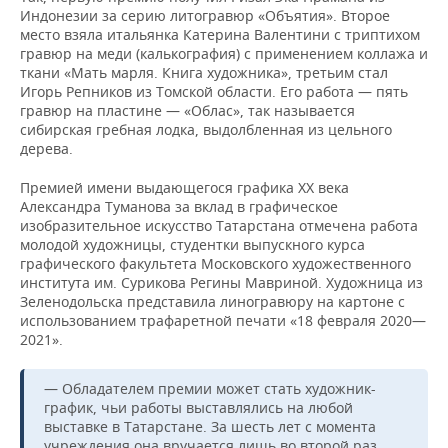
Индонезии за серию литогравюр «Объятия». Второе
место взяла итальянка Катерина Валентини с триптихом
гравюр на меди (калькография) с применением коллажа и
ткани «Мать марля. Книга художника», третьим стал
Игорь Репников из Томской области. Его работа — пять
гравюр на пластине — «Облас», так называется
сибирская гребная лодка, выдолбленная из цельного
дерева.
Премией имени выдающегося графика XX века
Александра Туманова за вклад в графическое
изобразительное искусство Татарстана отмечена работа
молодой художницы, студентки выпускного курса
графического факультета Московского художественного
института им. Сурикова Регины Мавриной. Художница из
Зеленодольска представила линогравюру на картоне с
использованием трафаретной печати «18 февраля 2020—
2021».
— Обладателем премии может стать художник-
график, чьи работы выставлялись на любой
выставке в Татарстане. За шесть лет с момента
учреждения она вручается лишь во второй раз,