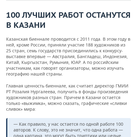
ВОДНЫЕ ВИДЫ СПОРТА
ОБРАЗОВАНИЕ
100 ЛУЧШИХ РАБОТ ОСТАНУТСЯ
ХОККЕЙ С МЯЧОМ
ПРОИСШЕСТВИЯ
В КАЗАНИ
Казанская биеннале проводится с 2011 года. В этом году в
ней, кроме России, приняли участие 188 художников из
25 стран, семь государств присоединились к конкурсу-
выставке впервые — Австралия, Бангладеш, Индонезия,
Китай, Кыргызстан, Румыния, ЮАР. А по российским
участникам, как говорят организаторы, можно изучать
географию нашей страны.
Главная ценность биеннале, как считает директор ГМИИ
РТ Розалия Нургалеева, получить в фонды произведения
художников разных стран. Причем в Казани остается
только «выжимка», можно сказать, графические «сливки
сливок» мира:
— Как правило, у нас остается по одной работе 100
авторов. К слову, это не значит, что одна работа —
одна картина, это могут быть триптихи или целые