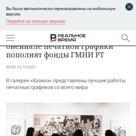
Вы были автоматически перенаправлены на мобильную
версию.
Перейти на полную версию
РЕГИОНЫ
ОБЩЕСТВО
«Сливки сливок» Казанской
БАШКОРТОСТАН
НОВОСТИ
биеннале печатной графики
ТАТАРСТАН
АНАЛИТИКА
пополнят фонды ГМИИ РТ
УДМУРТИЯ
НОВОСТИ АНАЛИТИКИ
ЭКОНОМИКА
00:00, 02.10.2021
ДЕКЛАРАЦИИ О ДОХОДАХ
НОВОСТИ ЭКОНОМИКИ
ПРОМЫШЛЕННОСТЬ
В галерее «Хазинэ» представлены лучшие работы
печатных графиков со всего мира
КОРОЛИ ГОСЗАКАЗА ПФО
ФИНАНСЫ
НОВОСТИ
НЕДВИЖИМОСТЬ
ПРОМЫШЛЕННОСТИ
ВУЗЫ ТАТАРСТАНА
БАНКИ
НОВОСТИ НЕДВИЖИМОСТИ
АВТО
АГРОПРОМ
КОМУ ПРИНАДЛЕЖАТ
БЮДЖЕТ
НОВОСТИ АВТО
БИЗНЕС
ТОРГОВЫЕ ЦЕНТРЫ
МАШИНОСТРОЕНИЕ
ТАТАРСТАНА
ИНВЕСТИЦИИ
НОВОСТИ БИЗНЕСА
ТЕХНОЛОГИИ