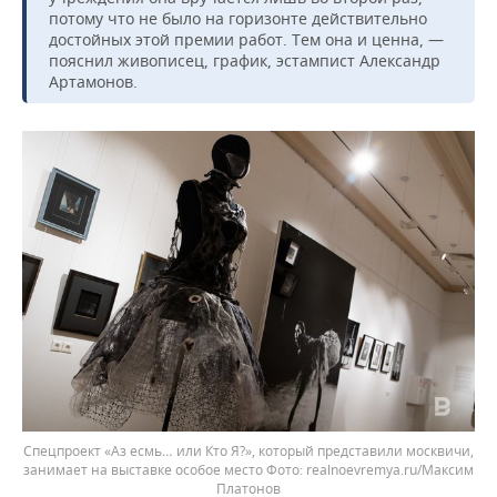
потому что не было на горизонте действительно
достойных этой премии работ. Тем она и ценна, —
пояснил живописец, график, эстампист Александр
Артамонов.
Спецпроект «Аз есмь… или Кто Я?», который представили москвичи,
занимает на выставке особое место
realnoevremya.ru/Максим
Платонов