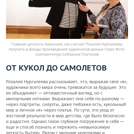
Главная ценность биеннале, как считает Розалия Нургалеева,
получить в фонды произведения художников разных стран
realnoevremya.ru/Максим Платонов
ОТ КУКОЛ ДО САМОЛЕТОВ
Розалия Нургалеева рассказывает, что, выражая свое «я»,
художники всего мира очень тревожатся за будущее. Это
их объединяет — оптимистичный взгляд, но с
минорными нотками. Выражают они себя по-разному —
через портреты, силуэты, даже пейзажи есть, кукольный
мир и личное «я» через платья. По сути, это уход от
жестокой реальности в мир детства, где было безопасно
и радостно. Однако такое глубокое погружение в себя —
еще и способ познать и пережить «невыносимую
легкость бытия». Рядом с милыми «куколками и