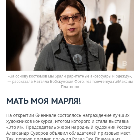
«За основу костюмов мы брали раритетные аксессуары и одежду»,
— рассказала Натэлла Войскунская
realnoevremya.ru/Максим
Платонов
МАТЬ МОЯ МАРЛЯ!
На открытии биеннале состоялось награждение лучших
художников конкурса, итогом которого и стала выставка
«Это я!». Председатель жюри народный художник России
Александр Суворов объявил обладателей призовых мест.
Так, первую премию получил Ризал Эка Прамана из