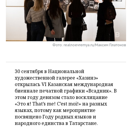
НЕФТЕХИМИЯ
РОЗНИЧНАЯ ТОРГОВЛЯ
НОВОСТИ ТЕХНОЛОГИЙ
МЕРОПРИЯТИЯ
НЕФТЬ
ТРАНСПОРТ
IT
НОВОСТИ МЕРОПРИЯТИЙ
СПОРТ
ОПК
УСЛУГИ
МЕДИА
ВЫЕЗДНАЯ РЕДАКЦИЯ
НОВОСТИ СПОРТА
ОБЩЕСТВО
ЭНЕРГЕТИКА
Фото: realnoevremya.ru/Максим Платонов
ТЕЛЕКОММУНИКАЦИИ
БИЗНЕС-БРАНЧИ
ФУТБОЛ
НОВОСТИ ОБЩЕСТВА
ФОТОГАЛЕРЕЯ
ONLINE-КОНФЕРЕНЦИИ
ХОККЕЙ
ВЛАСТЬ
СЮЖЕТЫ
30 сентября в Национальной
художественной галерее «Хазинэ»
ОТКРЫТАЯ ЛЕКЦИЯ
БАСКЕТБОЛ
ИНФРАСТРУКТУРА
СПРАВОЧНИК
открылась VI Казанская международная
биеннале печатной графики «Всадник». В
ВОЛЕЙБОЛ
ИСТОРИЯ
СПИСОК ПЕРСОН
ПОЛНАЯ ВЕРСИЯ
этом году девизом стало восклицание
«Это я! That’s me! C’est moi!» на разных
КИБЕРСПОРТ
КУЛЬТУРА
СПИСОК КОМПАНИЙ
языках, потому как мероприятие
посвящено Году родных языков и
ФИГУРНОЕ КАТАНИЕ
МЕДИЦИНА
народного единства в Татарстане.