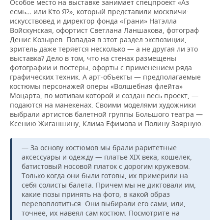
Особое место на выставке занимает спецпроект «Аз
есмь… или Кто Я?», который представили москвичи:
искусствовед и директор фонда «Грани» Натэлла
Войскунская, офортист Светлана Ланшакова, фотограф
Денис Козырев. Попадая в этот раздел экспозиции,
зритель даже теряется несколько — а не другая ли это
выставка? Дело в том, что на стенах размещены
фотографии и постеры, офорты с применением ряда
графических техник. А арт-объекты — предполагаемые
костюмы персонажей оперы «Волшебная флейта»
Моцарта, по мотивам которой и создан весь проект, —
подаются на манекенах. Своими моделями художники
выбрали артистов балетной группы Большого театра —
Ксению Жиганшину, Клима Ефимова и Полину Заярную.
— За основу костюмов мы брали раритетные
аксессуары и одежду — платье XIX века, кошелек,
батистовый носовой платок с дорогим кружевом.
Только когда они были готовы, их примерили на
себя солисты балета. Причем мы не диктовали им,
какие позы принять на фото, в какой образ
перевоплотиться. Они выбирали его сами, или,
точнее, их навеял сам костюм. Посмотрите на