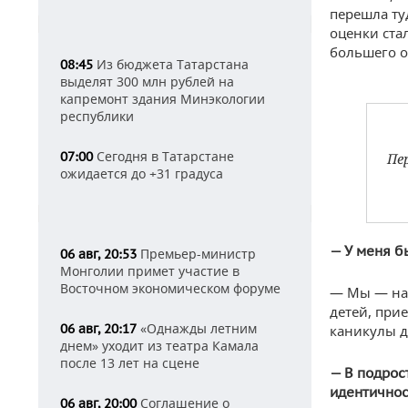
перешла туд
оценки ста
большего о
Из бюджета Татарстана
08:45
выделят 300 млн рублей на
капремонт здания Минэкологии
республики
Сегодня в Татарстане
07:00
Пе
ожидается до +31 градуса
— У меня б
Премьер-министр
06 авг, 20:53
Монголии примет участие в
Восточном экономическом форуме
— Мы — на 
детей, прие
«Однажды летним
06 авг, 20:17
каникулы д
днем» уходит из театра Камала
после 13 лет на сцене
— В подрос
идентичнос
Соглашение о
06 авг, 20:00