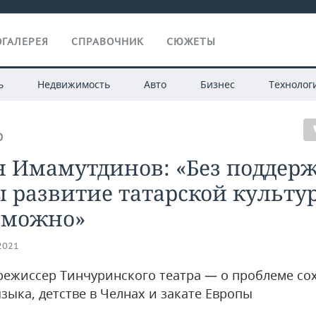
ГАЛЕРЕЯ
СПРАВОЧНИК
СЮЖЕТЫ
ь
Недвижимость
Авто
Бизнес
Технолог
О
н Имамутдинов: «Без поддер
 развитие татарской культу
зможно»
.2021
режиссер Тинчуринского театра — о проблеме со
зыка, детстве в Челнах и закате Европы