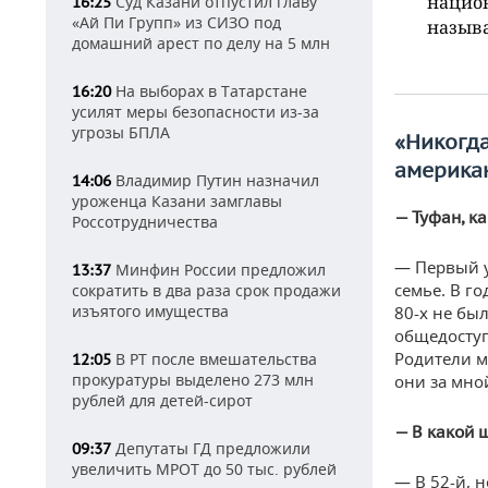
национ
Суд Казани отпустил главу
16:25
«Ай Пи Групп» из СИЗО под
называ
домашний арест по делу на 5 млн
На выборах в Татарстане
16:20
усилят меры безопасности из-за
угрозы БПЛА
«Никогда
америка
Владимир Путин назначил
14:06
уроженца Казани замглавы
— Туфан, к
Россотрудничества
— Первый у
Минфин России предложил
13:37
семье. В го
сократить в два раза срок продажи
изъятого имущества
80-х не бы
общедоступ
Родители м
В РТ после вмешательства
12:05
прокуратуры выделено 273 млн
они за мно
рублей для детей-сирот
— В какой 
Депутаты ГД предложили
09:37
увеличить МРОТ до 50 тыс. рублей
— В 52-й, 