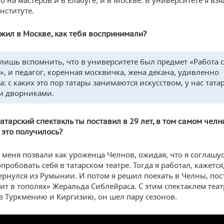
 на мастеров и в Елабуге, и в Москве. В университете я взял
нституте.
 жил в Москве, как тебя воспринимали?
лишь вспомнить, что в университете был предмет «Работа с
», и педагог, коренная москвичка, жена декана, удивленно
: с каких это пор татары занимаются искусством, у нас тата
и дворниками.
атарский спектакль ты поставил в 29 лет, в том самом чел
 это получилось?
 меня позвали как уроженца Челнов, ожидая, что я соглашу
пробовать себя в татарском театре. Тогда я работал, кажется,
ернулся из Румынии. И потом я решил поехать в Челны, пос
ит в тополях» Жеральда Сиблейраса. С этим спектаклем теат
в Туркмению и Киргизию, он шел пару сезонов.