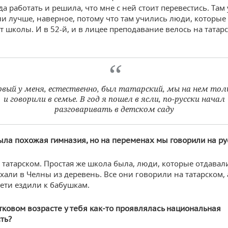
а работать и решила, что мне с ней стоит перевестись. Там 
ли лучше, наверное, потому что там учились люди, которые
т школы. И в 52-й, и в лицее преподавание велось на татар
рвый у меня, естественно, был татарский, мы на нем тол
и говорили в семье. В год я пошел в ясли, по-русски начал
разговаривать в детском саду
ыла похожая гимназия, но на переменах мы говорили на ру
татарском. Простая же школа была, люди, которые отдавал
хали в Челны из деревень. Все они говорили на татарском, 
ети ездили к бабушкам.
тковом возрасте у тебя как-то проявлялась национальная
ть?