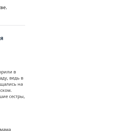
ве.
ся
орили в
аду, ведь в
бщались на
ском.
шие сестры,
 мама