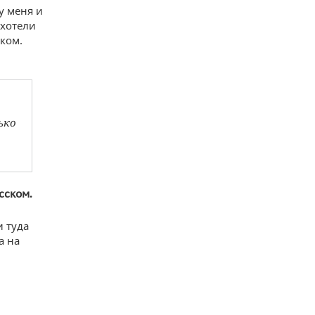
у меня и
 хотели
ском.
ько
сском.
и туда
а на