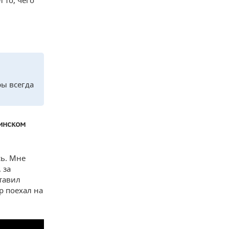
 то, чего
ры всегда
нинском
сь. Мне
 за
тавил
р поехал на