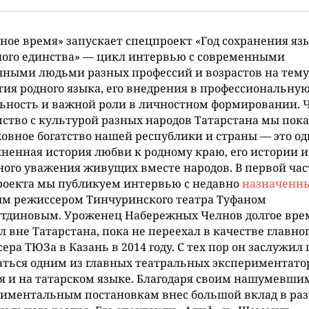
ное время» запускает спецпроект «Год сохранения яз
ного единства» — цикл интервью с современными
ными людьми разных профессий и возрастов на тему
ия родного языка, его внедрения в профессиональну
ьность и важной роли в личностном формировании. 
ство с культурой разных народов Татарстана мы пок
ховное богатство нашей республики и страны — это од
ненная история любви к родному краю, его истории и
ого уважения живущих вместе народов. В первой час
роекта мы публикуем интервью с недавно
назначенн
ым режиссером Тинчуринского театра Туфаном
тдиновым. Уроженец Набережных Челнов долгое вре
л вне Татарстана, пока не переехал в качестве главно
ера ТЮЗа в Казань в 2014 году. С тех пор он заслужил
ться одним из главных театральных экспериментато
я и на татарском языке. Благодаря своим нашумевши
риментальным постановкам внес большой вклад в ра