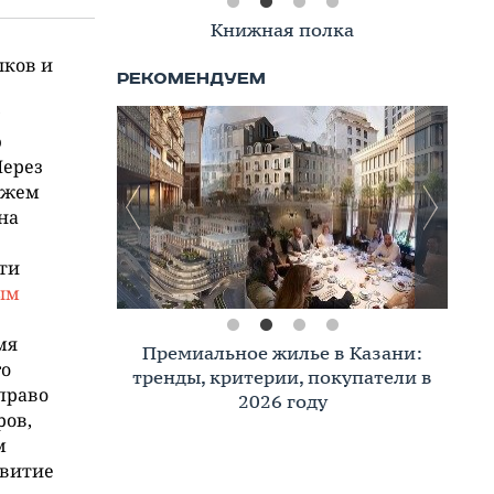
Книжная полка
ыков и
ю
Через
ажем
на
ти
ым
мя
Премиальное жилье в Казани:
го
тренды, критерии, покупатели в
 право
2026 году
ров,
м
звитие