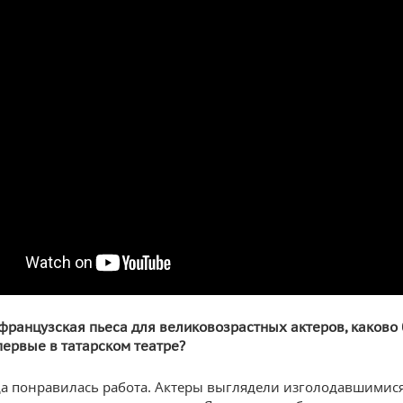
 французская пьеса для великовозрастных актеров, каково
первые в татарском театре?
а понравилась работа. Актеры выглядели изголодавшимися