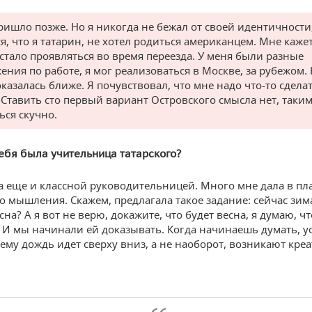
ришло позже. Но я никогда не бежал от своей идентичности
я, что я татарин, не хотел родиться американцем. Мне кажет
стало проявляться во время переезда. У меня были разные
ения по работе, я мог реализоваться в Москве, за рубежом.
казалась ближе. Я почувствовал, что мне надо что-то сдела
 Ставить сто первый вариант Островского смысла нет, таки
ься скучно.
тебя была учительница татарского?
 еще и классной руководительницей. Много мне дала в пл
о мышления. Скажем, предлагала такое задание: сейчас зим
на? А я вот не верю, докажите, что будет весна, я думаю, ч
. И мы начинали ей доказывать. Когда начинаешь думать, у
чему дождь идет сверху вниз, а не наоборот, возникают кре