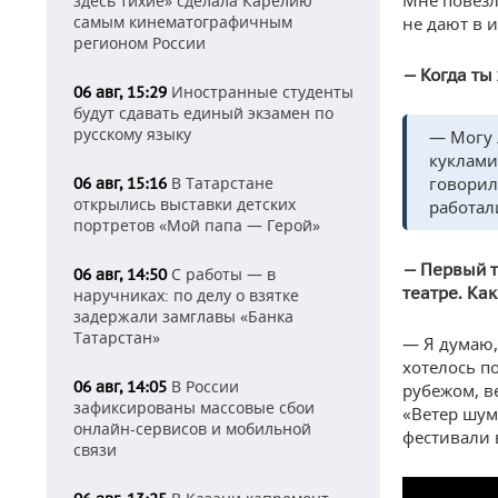
Мне повезло
здесь тихие» сделала Карелию
самым кинематографичным
не дают в и
регионом России
— Когда ты
Иностранные студенты
06 авг, 15:29
будут сдавать единый экзамен по
русскому языку
— Могу 
куклами
В Татарстане
говорила
06 авг, 15:16
открылись выставки детских
работал
портретов «Мой папа — Герой»
— Первый т
С работы — в
06 авг, 14:50
театре.
Как
наручниках: по делу о взятке
задержали замглавы «Банка
Татарстан»
— Я думаю,
хотелось по
В России
06 авг, 14:05
рубежом, в
зафиксированы массовые сбои
«Ветер шум
онлайн-сервисов и мобильной
фестивали 
связи