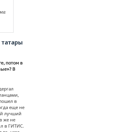
ама
р татары
е, потом в
вые»? В
дергал
 танцами,
 пошел в
огда еще не
мый лучший
в же не
ил в ГИТИС.