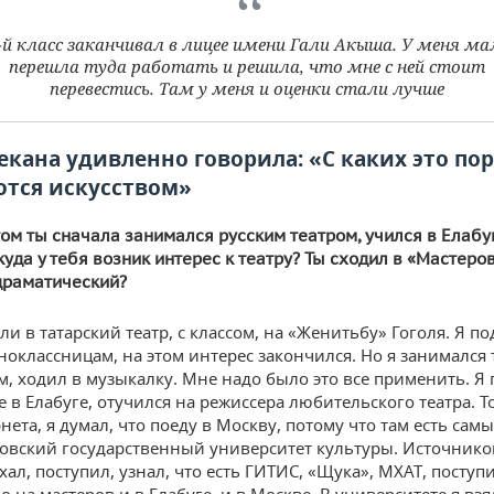
-й класс заканчивал в лицее имени Гали Акыша. У меня м
перешла туда работать и решила, что мне с ней стоит
перевестись. Там у меня и оценки стали лучше
екана удивленно говорила: «С каких это по
тся искусством»
том ты сначала занимался русским театром, учился в Елабуг
куда у тебя возник интерес к театру? Ты сходил в «Мастеро
драматический?
и в татарский театр, с классом, на «Женитьбу» Гоголя. Я по
ноклассницам, на этом интерес закончился. Но я занимался
м, ходил в музыкалку. Мне надо было это все применить. Я
 в Елабуге, отучился на режиссера любительского театра. Т
нета, я думал, что поеду в Москву, потому что там есть са
овский государственный университет культуры. Источнико
ал, поступил, узнал, что есть ГИТИС, «Щука», МХАТ, поступ