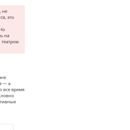
, не
ся, это
 Но
ть на
м театром
ане
а — а
то все время
словно
ативные