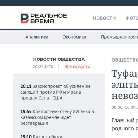
НОВОСТИ
ФОТО
Аналитика
Экономика
Промышленност
НОВОСТИ ОБЩЕСТВА
ОБЩЕСТВ
Все новости
20:26 МСК
Туфа
элиты
Законопроект об усилении
20:11
санкций против РФ и Ирана
нево
прошел Сенат США
00:00, 10.09
Крепостную стену XVI века в
19:55
Казанском кремле ждет
Главный 
реставрация
родного я
Бизнес обяжут
19:10