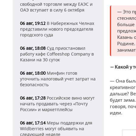
свободной торговле между ЕАЭС и
ОАЭ вступает в силу 6 октября
— Это п
стеснялс
В Набережных Челнах
06 авг, 19:12
больше 
представили нового председателя
предлож
городского суда
Казань о
Родине.
Суд приостановил
06 авг, 18:08
занимат
работу кафе Coffeeshop Company в
Казани на 30 суток
— Какой у 
Минфин готов
06 авг, 18:00
уточнить налоговый учет затрат на
— Она была
безопасность
креативног
дальше? Вес
Российское вино могут
06 авг, 17:28
будет зима
начать продавать через «Почту
говоря, по
России» и маркетплейсы
идеи.
Меры поддержки для
06 авг, 17:14
Wildberries могут объявить на
следующей неделе