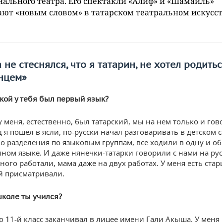
ального театра. Его спектакли «Алиф» и «Шамаиль»
ют «новым словом» в татарском театральном искусст
 не стеснялся, что я татарин, не хотел родить
нцем»
акой у тебя был первый язык?
 меня, естественно, был татарский, мы на нем только и гов
д я пошел в ясли, по-русски начал разговаривать в детском с
ло разделения по языковым группам, все ходили в одну и о
ном языке. И даже нянечки-татарки говорили с нами на рус
ного работали, мама даже на двух работах. У меня есть стар
й присматривали.
школе ты учился?
но 11-й класс заканчивал в лицее имени Гали Акыша. У меня