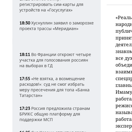
регистрировать сим-карты для
устройств на «Госуслугах»
«Реаль
Хуснуллин заявил о заморозке
18:30
народ
проекта трассы «Меридиан»
публич
принят
деятел
знаком
Во Франции откроют четыре
18:11
все ду
участка для голосования россиян
объеди
на выборах в ГД
взаимн
спецп
«Не взятка, а возмещение
17:55
расходов!»: суд не смог избрать
главн
меру пресечения для топа «Банка
Имаму
Татарстан»
работа
режисс
Россия предложила странам
17:23
называ
БРИКС общую платформу для
работа
поддержки МСП
экспе