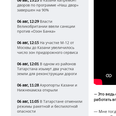
В Казани капремонт
06 авг, 13:25
дворов по программе «Наш двор»
завершен на 90%
Власти
06 авг, 12:29
Великобритании ввели санкции
против «Озон Банка»
На участке М-12 от
06 авг, 12:15
Москвы до Казани увеличилось
число зон придорожного сервиса
В одном из районов
06 авг, 12:01
Татарстана изымут два участка
земли для реконструкции дороги
Аэропорты Казани и
06 авг, 11:28
Нижнекамска открыли
— Это ведь
работать в
В Татарстане отменили
06 авг, 11:05
режимы ракетной и беспилотной
опасности
— Мне тогд