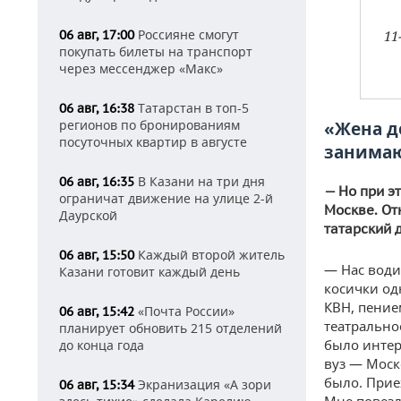
Россияне смогут
06 авг, 17:00
11
покупать билеты на транспорт
через мессенджер «Макс»
Татарстан в топ-5
06 авг, 16:38
регионов по бронированиям
«Жена д
посуточных квартир в августе
занимаю
В Казани на три дня
06 авг, 16:35
— Но при э
ограничат движение на улице 2-й
Москве. От
Даурской
татарский 
Каждый второй житель
06 авг, 15:50
— Нас водил
Казани готовит каждый день
косички од
КВН, пение
«Почта России»
06 авг, 15:42
театральное
планирует обновить 215 отделений
было интер
до конца года
вуз — Моск
было. Приех
Экранизация «А зори
06 авг, 15:34