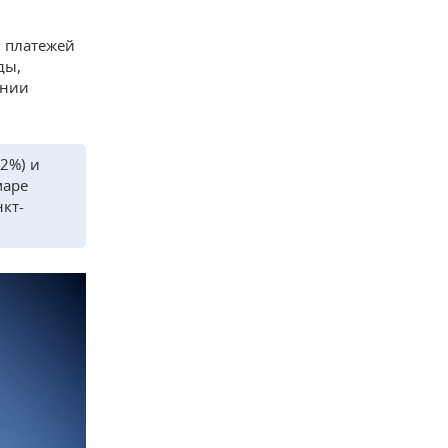
и платежей
ды,
ании
,2%) и
маре
нкт-