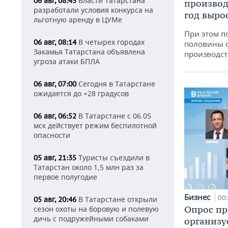
Власти Татарстана
06 авг, 08:45
производ
разработали условия конкурса на
год вырос
льготную аренду в ЦУМе
При этом п
В четырех городах
06 авг, 08:14
половины 
Закамья Татарстана объявлена
производст
угроза атаки БПЛА
Сегодня в Татарстане
06 авг, 07:00
ожидается до +28 градусов
В Татарстане с 06.05
06 авг, 06:52
мск действует режим беспилотной
опасности
Туристы съездили в
05 авг, 21:35
Татарстан около 1,5 млн раз за
первое полугодие
Бизнес
00
В Татарстане открыли
05 авг, 20:46
Опрос пр
сезон охоты на боровую и полевую
дичь с подружейными собаками
организу