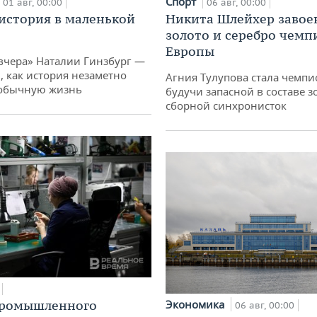
Спорт
01 авг, 00:00
06 авг, 00:00
история в маленькой
Никита Шлейхер завое
золото и серебро чемп
Европы
вчера» Наталии Гинзбург —
, как история незаметно
Агния Тулупова стала чемпи
 обычную жизнь
будучи запасной в составе з
сборной синхронисток
Экономика
промышленного
06 авг, 00:00