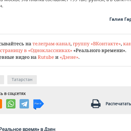
ч.
Галия Г
сывайтесь на
телеграм-канал
,
группу «ВКонтакте»
,
кан
страницу в «Одноклассниках»
«Реального времени».
евные видео на
Rutube
и
«Дзене»
.
Татарстан
ь в соцсетях
Распечатать
Реальное время» в Дзен