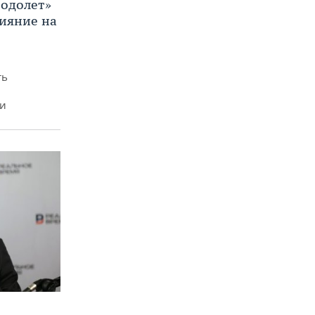
Водолет»
лияние на
ть
ми