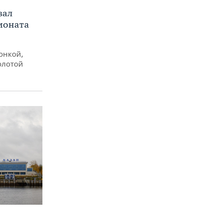
вал
ионата
онкой,
олотой