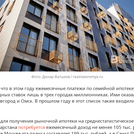
Динар Фатыхов / realnoevremya.ru
 что в этом году ежемесячные платежи по семейной ипотек
ных ставок лишь в трех городах-миллионниках. Ими оказа
город и Омск. В прошлом году в этот список также входили
для получения рыночной ипотеки на среднестатистическое
тарстана
потребуется
ежемесячный доход не менее 105 тыс. 
в Москве эта планка составляет 199 тыс. рублей, а в Санкт-