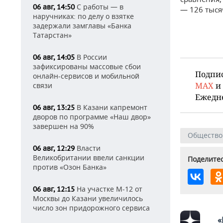
С работы — в
06 авг, 14:50
— 126 тыся
наручниках: по делу о взятке
задержали замглавы «Банка
Татарстан»
В России
06 авг, 14:05
зафиксированы массовые сбои
Подпи
онлайн-сервисов и мобильной
MAX
и
связи
Ежедн
В Казани капремонт
06 авг, 13:25
дворов по программе «Наш двор»
завершен на 90%
Общество
Власти
06 авг, 12:29
Великобритании ввели санкции
Поделитес
против «Озон Банка»
На участке М-12 от
06 авг, 12:15
Москвы до Казани увеличилось
число зон придорожного сервиса
«