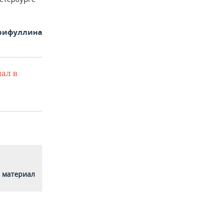
арифуллина
ал в
 материал