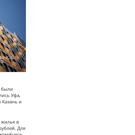
е были
лись Уфа,
 Казань и
 жилье в
рублей. Для
Петербурге