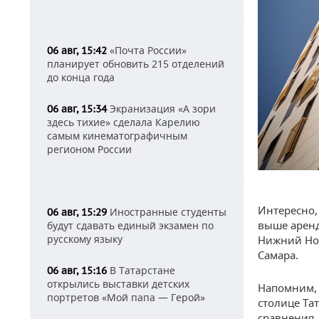
«Почта России»
06 авг, 15:42
планирует обновить 215 отделений
до конца года
Экранизация «А зори
06 авг, 15:34
здесь тихие» сделала Карелию
самым кинематографичным
регионом России
Интересно,
Иностранные студенты
06 авг, 15:29
выше аренд
будут сдавать единый экзамен по
русскому языку
Нижний Нов
Самара.
В Татарстане
06 авг, 15:16
открылись выставки детских
Напомним, 
портретов «Мой папа — Герой»
столице Та
сравнения, 