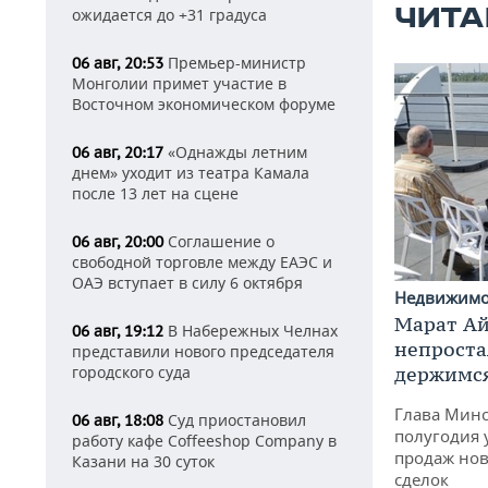
ЧИТА
ожидается до +31 градуса
Премьер-министр
06 авг, 20:53
Монголии примет участие в
Восточном экономическом форуме
«Однажды летним
06 авг, 20:17
днем» уходит из театра Камала
после 13 лет на сцене
Соглашение о
06 авг, 20:00
свободной торговле между ЕАЭС и
ОАЭ вступает в силу 6 октября
Недвижим
Марат Ай
В Набережных Челнах
06 авг, 19:12
непроста
представили нового председателя
городского суда
держимся
Глава Минс
Суд приостановил
06 авг, 18:08
полугодия 
работу кафе Coffeeshop Company в
продаж нов
Казани на 30 суток
сделок