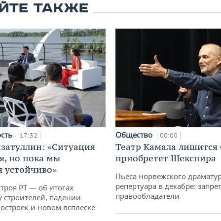
ЙТЕ ТАКЖЕ
ость
Общество
17:32
00:00
затуллин: «Ситуация
Театр Камала лишится 
я, но пока мы
приобретет Шекспира
 устойчиво»
Пьеса норвежского драматур
репертуара в декабре: запре
троя РТ — об итогах
правообладатели
у строителей, падении
остроек и новом всплеске