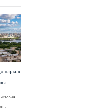
до парков
ная
 история
арты