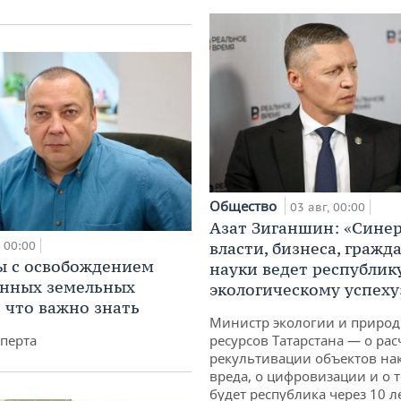
Общество
03 авг, 00:00
Азат Зиганшин: «Сине
00:00
власти, бизнеса, гражд
 с освобождением
науки ведет республик
анных земельных
экологическому успеху
: что важно знать
Министр экологии и приро
перта
ресурсов Татарстана — о рас
рекультивации объектов на
вреда, о цифровизации и о т
будет республика через 10 л