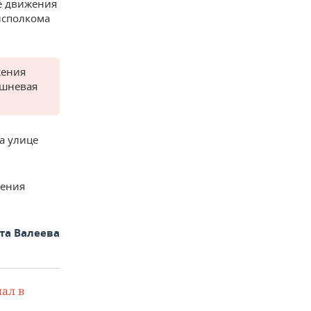
е движения
исполкома
жения
ишневая
а улице
жения
та Валеева
ал в