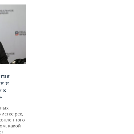
ргия
ан и
у к
»
дных
чистке рек,
копленного
ом, какой
ет