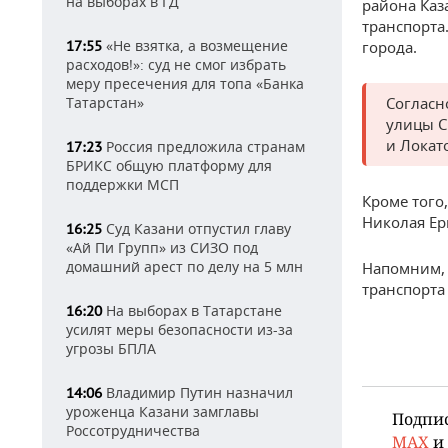
на выборах в ГД
района Каз
транспорта
«Не взятка, а возмещение
17:55
города.
расходов!»: суд не смог избрать
меру пресечения для топа «Банка
Татарстан»
Согласн
улицы С
и Локат
Россия предложила странам
17:23
БРИКС общую платформу для
поддержки МСП
Кроме того
Николая Ер
Суд Казани отпустил главу
16:25
«Ай Пи Групп» из СИЗО под
домашний арест по делу на 5 млн
Напомним, 
транспорта
На выборах в Татарстане
16:20
усилят меры безопасности из-за
угрозы БПЛА
Владимир Путин назначил
14:06
уроженца Казани замглавы
Подпи
Россотрудничества
MAX
и