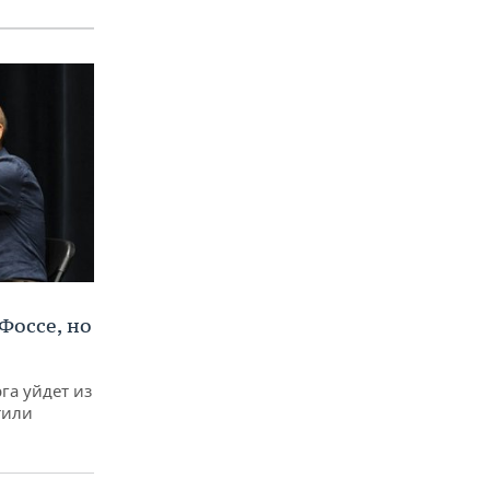
Фоссе, но
га уйдет из
тили