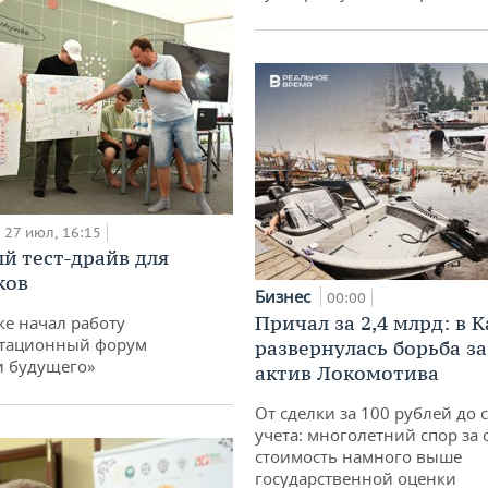
27 июл, 16:15
й тест-драйв для
ков
Бизнес
00:00
Причал за 2,4 млрд: в 
ке начал работу
тационный форум
развернулась борьба з
и будущего»
актив Локомотива
От сделки за 100 рублей до 
учета: многолетний спор за 
стоимость намного выше
государственной оценки