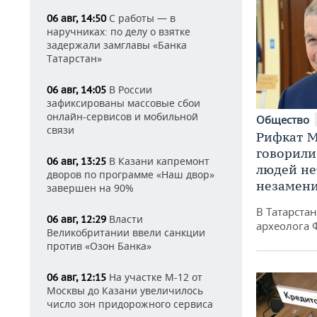
С работы — в
06 авг, 14:50
наручниках: по делу о взятке
задержали замглавы «Банка
Татарстан»
В России
06 авг, 14:05
зафиксированы массовые сбои
онлайн-сервисов и мобильной
Общество
связи
Рифкат М
говорили
В Казани капремонт
06 авг, 13:25
людей нет
дворов по программе «Наш двор»
незамен
завершен на 90%
В Татарста
Власти
06 авг, 12:29
археолога 
Великобритании ввели санкции
против «Озон Банка»
На участке М-12 от
06 авг, 12:15
Москвы до Казани увеличилось
число зон придорожного сервиса