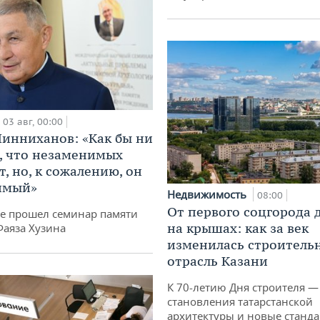
03 авг, 00:00
инниханов: «Как бы ни
, что незаменимых
, но, к сожалению, он
имый»
Недвижимость
08:00
От первого соцгорода 
не прошел семинар памяти
на крышах: как за век
Фаяза Хузина
изменилась строитель
отрасль Казани
К 70-летию Дня строителя —
становления татарстанской
архитектуры и новые станд