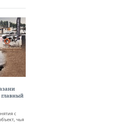
Казани
а главный
снятия с
объект, чья