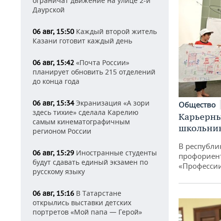
ограничат движение на улице 2-й
Даурской
Каждый второй житель
06 авг, 15:50
Казани готовит каждый день
«Почта России»
06 авг, 15:42
планирует обновить 215 отделений
до конца года
Экранизация «А зори
06 авг, 15:34
Общество
здесь тихие» сделала Карелию
Карьерны
самым кинематографичным
школьни
регионом России
В республи
Иностранные студенты
06 авг, 15:29
профориен
будут сдавать единый экзамен по
«Професси
русскому языку
В Татарстане
06 авг, 15:16
открылись выставки детских
портретов «Мой папа — Герой»