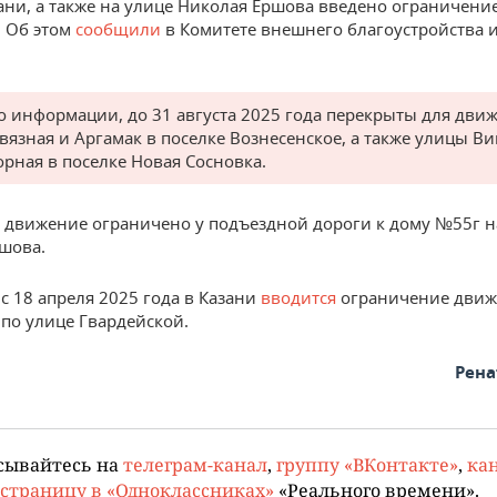
ани, а также на улице Николая Ершова введено ограничени
. Об этом
сообщили
в Комитете внешнего благоустройства 
о информации, до 31 августа 2025 года перекрыты для дви
вязная и Аргамак в поселке Вознесенское, а также улицы В
орная в поселке Новая Сосновка.
, движение ограничено у подъездной дороги к дому №55г н
шова.
с 18 апреля 2025 года в Казани
вводится
ограничение дви
 по улице Гвардейской.
Рена
сывайтесь на
телеграм-канал
,
группу «ВКонтакте»
,
кан
страницу в «Одноклассниках»
«Реального времени».