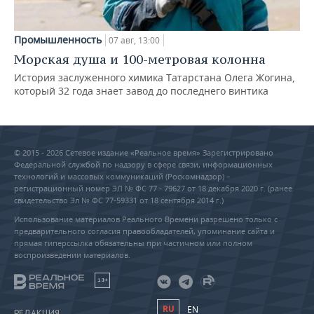
Промышленность
07 авг, 13:00
Морская душа и 100-метровая колонна
История заслуженного химика Татарстана Олега Жогина,
который 32 года знает завод до последнего винтика
© 2015 - 2026 Сетевое издание «Реальное время» Зарегистрировано
Федеральной службой по надзору в сфере связи, информационных
технологий и массовых коммуникаций (Роскомнадзор) –
регистрационный номер ЭЛ № ФС 77 - 79627 от 18 декабря 2020 г. (ранее
свидетельство Эл № ФС 77-59331 от 18 сентября 2014 г.)
Использование материалов Реального Времени разрешено только с
предварительного согласия правообладателей, упоминание сайта и
прямая гиперссылка обязательны при частичном или полном
воспроизведении материалов.
18+
RU
EN
РЕДАКЦИЯ