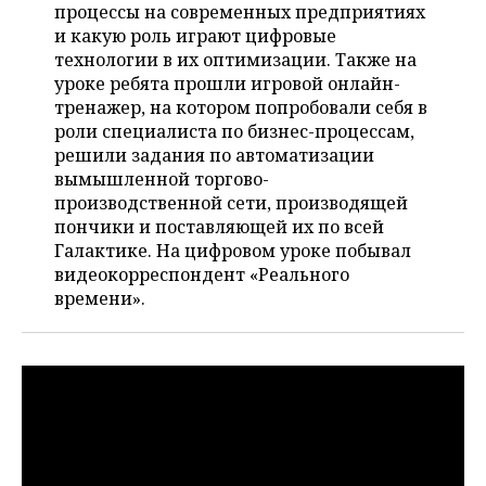
НЕФТЕХИМИЯ
процессы на современных предприятиях
и какую роль играют цифровые
РОЗНИЧНАЯ ТОРГОВЛЯ
НОВОСТИ ТЕХНОЛОГИЙ
МЕРОПРИЯТИЯ
НЕФТЬ
технологии в их оптимизации. Также на
уроке ребята прошли игровой онлайн-
ТРАНСПОРТ
IT
НОВОСТИ МЕРОПРИЯТИЙ
СПОРТ
ОПК
тренажер, на котором попробовали себя в
роли специалиста по бизнес-процессам,
УСЛУГИ
МЕДИА
ВЫЕЗДНАЯ РЕДАКЦИЯ
НОВОСТИ СПОРТА
ОБЩЕСТВО
решили задания по автоматизации
ЭНЕРГЕТИКА
вымышленной торгово-
ТЕЛЕКОММУНИКАЦИИ
БИЗНЕС-БРАНЧИ
ФУТБОЛ
НОВОСТИ ОБЩЕСТВА
ФОТОГАЛЕРЕЯ
производственной сети, производящей
пончики и поставляющей их по всей
ONLINE-КОНФЕРЕНЦИИ
ХОККЕЙ
ВЛАСТЬ
СЮЖЕТЫ
Галактике. На цифровом уроке побывал
видеокорреспондент «Реального
ОТКРЫТАЯ ЛЕКЦИЯ
БАСКЕТБОЛ
ИНФРАСТРУКТУРА
СПРАВОЧНИК
времени».
ВОЛЕЙБОЛ
ИСТОРИЯ
СПИСОК ПЕРСОН
ПОЛНАЯ ВЕРСИЯ
КИБЕРСПОРТ
КУЛЬТУРА
СПИСОК КОМПАНИЙ
ФИГУРНОЕ КАТАНИЕ
МЕДИЦИНА