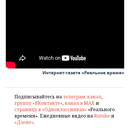
ВОДНЫЕ ВИДЫ СПОРТА
ОБРАЗОВАНИЕ
ХОККЕЙ С МЯЧОМ
ПРОИСШЕСТВИЯ
Интернет-газета «Реальное время»
Подписывайтесь на
телеграм-канал
,
группу «ВКонтакте»
,
канал в MAX
и
страницу в «Одноклассниках»
«Реального
времени». Ежедневные видео на
Rutube
и
«Дзене»
.