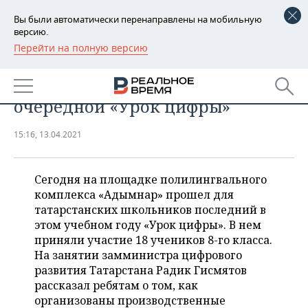
Вы были автоматически перенаправлены на мобильную
версию.
Перейти на полную версию
РЕГИОНЫ
Как устроено цифровое
БАШКОРТОСТАН
НОВОСТИ
производство? В Казани прошел
очередной «Урок цифры»
ТАТАРСТАН
АНАЛИТИКА
15:16, 13.04.2021
УДМУРТИЯ
НОВОСТИ АНАЛИТИКИ
ЭКОНОМИКА
ДЕКЛАРАЦИИ О ДОХОДАХ
НОВОСТИ ЭКОНОМИКИ
ПРОМЫШЛЕННОСТЬ
Сегодня на площадке полилингвального
комплекса «Адымнар» прошел для
КОРОЛИ ГОСЗАКАЗА ПФО
ФИНАНСЫ
НОВОСТИ
НЕДВИЖИМОСТЬ
татарстанских школьников последний в
ПРОМЫШЛЕННОСТИ
этом учебном году «Урок цифры». В нем
ВУЗЫ ТАТАРСТАНА
БАНКИ
НОВОСТИ НЕДВИЖИМОСТИ
АВТО
приняли участие 18 учеников 8-го класса.
АГРОПРОМ
На занятии замминистра цифрового
развития Татарстана Радик Гисмятов
КОМУ ПРИНАДЛЕЖАТ
БЮДЖЕТ
НОВОСТИ АВТО
БИЗНЕС
ТОРГОВЫЕ ЦЕНТРЫ
МАШИНОСТРОЕНИЕ
рассказал ребятам о том, как
ТАТАРСТАНА
организованы производственные
ИНВЕСТИЦИИ
НОВОСТИ БИЗНЕСА
ТЕХНОЛОГИИ