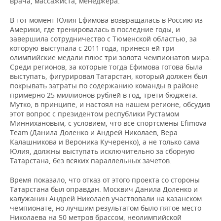
врача, массажиста, менеджера.
В тот момент Юлия Ефимова возвращалась в Россию из
Америки, где тренировалась в последние годы, и
завершила сотрудничество с Тюменской областью, за
которую выступала с 2011 года, принеся ей три
олимпийские медали плюс три золота чемпионатов мира.
Среди регионов, за которые тогда Ефимова готова была
выступать, фигурировал Татарстан, который должен был
покрывать затраты по содержанию команды в районе
примерно 25 миллионов рублей в год, трети бюджета.
Мутко, в принципе, и настоял на нашем регионе, обсудив
этот вопрос с президентом республики Рустамом
Миннихановым, с условием, что все спортсмены Efimova
Team (Данила Доленко и Андрей Николаев, Вера
Калашникова и Вероника Кучеренко), а не только сама
Юлия, должны выступать исключительно за сборную
Татарстана, без всяких параллельных зачетов.
Время показало, что отказ от этого проекта со стороны
Татарстана был оправдан. Москвич Данила Доленко и
калужанин Андрей Николаев участвовали на казанском
чемпионате, но лучшим результатом было пятое место
Николаева на 50 метров брассом, неолимпийской