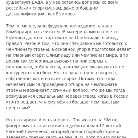
существует ВАДА, а у нее остались вопросы ко всем
российским спортсменам, даже отбывшим
дисквалификацию, как Ефимова.
Тем не менее,одно федеральное издание начало
бомбардировать читателей материалами о том, что
Ефимова должна стартовать на Олимпиаде, в обход
правил. Резон в том, что она специально не готовится к
чемпионату страны, а основной упор в подготовке делает
на главный старт: Олимпиаду или чемпионат мира, в то
время как соперницы выходят на пик формы к
чемпионату, отбираются, а потом уже оказываются не
конкурентоспособны. Но это одна сторона вопроса,
собственно, как и во всех спорах. Потому что тогда
исчезает смысл проведения отбора на чемпионате
страны и возникает логичный вопрос, что же мы тогда
возмущаемся социальным неравенством, когда в России
кто-то решает, что ему можно больше, чем простым
смертным?
Но это лирика. А есть и факты. Только что на ЧМ по
фигурному катанию отлично дебютировал 17-летний
Евгений Семененко, который помог сборной страны
завоевать третью квоту на ЧМ-2022. Хотя по его поводу