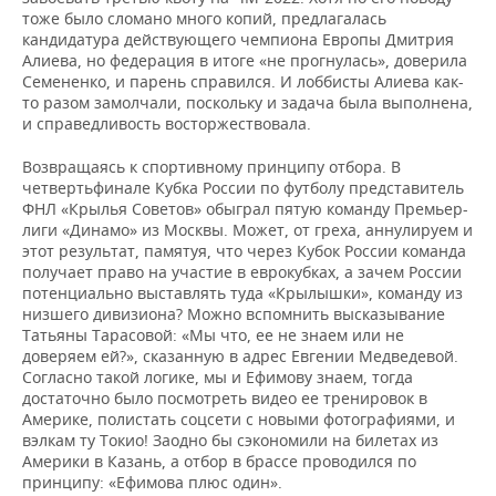
тоже было сломано много копий, предлагалась
кандидатура действующего чемпиона Европы Дмитрия
Алиева, но федерация в итоге «не прогнулась», доверила
Семененко, и парень справился. И лоббисты Алиева как-
то разом замолчали, поскольку и задача была выполнена,
и справедливость восторжествовала.
Возвращаясь к спортивному принципу отбора. В
четвертьфинале Кубка России по футболу представитель
ФНЛ «Крылья Советов» обыграл пятую команду Премьер-
лиги «Динамо» из Москвы. Может, от греха, аннулируем и
этот результат, памятуя, что через Кубок России команда
получает право на участие в еврокубках, а зачем России
потенциально выставлять туда «Крылышки», команду из
низшего дивизиона? Можно вспомнить высказывание
Татьяны Тарасовой: «Мы что, ее не знаем или не
доверяем ей?», сказанную в адрес Евгении Медведевой.
Согласно такой логике, мы и Ефимову знаем, тогда
достаточно было посмотреть видео ее тренировок в
Америке, полистать соцсети с новыми фотографиями, и
вэлкам ту Токио! Заодно бы сэкономили на билетах из
Америки в Казань, а отбор в брассе проводился по
принципу: «Ефимова плюс один».