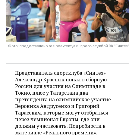
НЕФТЕХИМИЯ
РОЗНИЧНАЯ ТОРГОВЛЯ
НОВОСТИ ТЕХНОЛОГИЙ
МЕРОПРИЯТИЯ
НЕФТЬ
ТРАНСПОРТ
IT
НОВОСТИ МЕРОПРИЯТИЙ
СПОРТ
ОПК
УСЛУГИ
МЕДИА
ВЫЕЗДНАЯ РЕДАКЦИЯ
НОВОСТИ СПОРТА
ОБЩЕСТВО
ЭНЕРГЕТИКА
Фото: предоставлено realnoevremya.ru пресс-службой ВК "Синтез"
ТЕЛЕКОММУНИКАЦИИ
БИЗНЕС-БРАНЧИ
ФУТБОЛ
НОВОСТИ ОБЩЕСТВА
ФОТОГАЛЕРЕЯ
ONLINE-КОНФЕРЕНЦИИ
ХОККЕЙ
ВЛАСТЬ
СЮЖЕТЫ
Представитель спортклуба «Синтез»
Александр Красных попал в сборную
ОТКРЫТАЯ ЛЕКЦИЯ
БАСКЕТБОЛ
ИНФРАСТРУКТУРА
СПРАВОЧНИК
России для участия на Олимпиаде в
Токио, плюс у Татарстана два
ВОЛЕЙБОЛ
ИСТОРИЯ
СПИСОК ПЕРСОН
ПОЛНАЯ ВЕРСИЯ
претендента на олимпийское участие —
Вероника Андрусенко и Григорий
КИБЕРСПОРТ
КУЛЬТУРА
СПИСОК КОМПАНИЙ
Тарасевич, которые могут отобраться
через чемпионат Европы, где они
ФИГУРНОЕ КАТАНИЕ
МЕДИЦИНА
должны участвовать. Подробности в
материале «Реального времени».