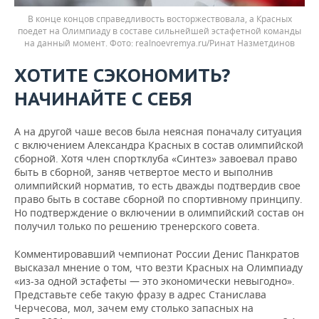
В конце концов справедливость восторжествовала, а Красных
поедет на Олимпиаду в составе сильнейшей эстафетной команды
на данный момент.
realnoevremya.ru/Ринат Назметдинов
ХОТИТЕ СЭКОНОМИТЬ?
НАЧИНАЙТЕ С СЕБЯ
А на другой чаше весов была неясная поначалу ситуация
с включением Александра Красных в состав олимпийской
сборной. Хотя член спортклуба «Синтез» завоевал право
быть в сборной, заняв четвертое место и выполнив
олимпийский норматив, то есть дважды подтвердив свое
право быть в составе сборной по спортивному принципу.
Но подтверждение о включении в олимпийский состав он
получил только по решению тренерского совета.
Комментировавший чемпионат России Денис Панкратов
высказал мнение о том, что везти Красных на Олимпиаду
«из-за одной эстафеты — это экономически невыгодно».
Представьте себе такую фразу в адрес Станислава
Черчесова, мол, зачем ему столько запасных на