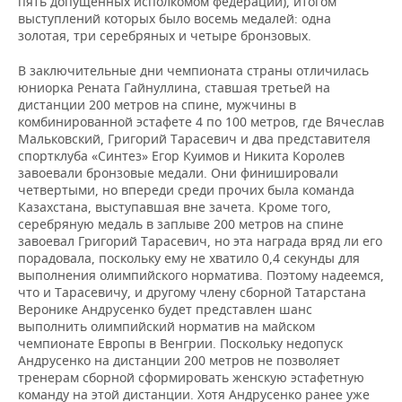
пять допущенных исполкомом федерации), итогом
выступлений которых было восемь медалей: одна
золотая, три серебряных и четыре бронзовых.
В заключительные дни чемпионата страны отличилась
юниорка Рената Гайнуллина, ставшая третьей на
дистанции 200 метров на спине, мужчины в
комбинированной эстафете 4 по 100 метров, где Вячеслав
Мальковский, Григорий Тарасевич и два представителя
спортклуба «Синтез» Егор Куимов и Никита Королев
завоевали бронзовые медали. Они финишировали
четвертыми, но впереди среди прочих была команда
Казахстана, выступавшая вне зачета. Кроме того,
серебряную медаль в заплыве 200 метров на спине
завоевал Григорий Тарасевич, но эта награда вряд ли его
порадовала, поскольку ему не хватило 0,4 секунды для
выполнения олимпийского норматива. Поэтому надеемся,
что и Тарасевичу, и другому члену сборной Татарстана
Веронике Андрусенко будет представлен шанс
выполнить олимпийский норматив на майском
чемпионате Европы в Венгрии. Поскольку недопуск
Андрусенко на дистанции 200 метров не позволяет
тренерам сборной сформировать женскую эстафетную
команду на этой дистанции. Хотя Андрусенко ранее уже