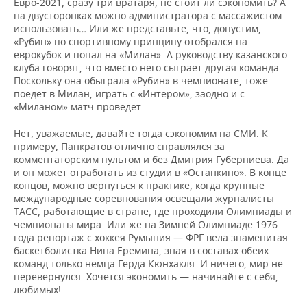
Евро-2021, сразу три вратаря, не стоит ли сэкономить? А
на двусторонках можно администратора с массажистом
использовать… Или же представьте, что, допустим,
«Рубин» по спортивному принципу отобрался на
еврокубок и попал на «Милан». А руководству казанского
клуба говорят, что вместо него сыграет другая команда.
Поскольку она обыграла «Рубин» в чемпионате, тоже
поедет в Милан, играть с «Интером», заодно и с
«Миланом» матч проведет.
Нет, уважаемые, давайте тогда сэкономим на СМИ. К
примеру, Панкратов отлично справлялся за
комментаторским пультом и без Дмитрия Губерниева. Да
и он может отработать из студии в «Останкино». В конце
концов, можно вернуться к практике, когда крупные
международные соревнования освещали журналисты
ТАСС, работающие в стране, где проходили Олимпиады и
чемпионаты мира. Или же на Зимней Олимпиаде 1976
года репортаж с хоккея Румыния — ФРГ вела знаменитая
баскетболистка Нина Еремина, зная в составах обеих
команд только немца Герда Кюнхакля. И ничего, мир не
перевернулся. Хочется экономить — начинайте с себя,
любимых!