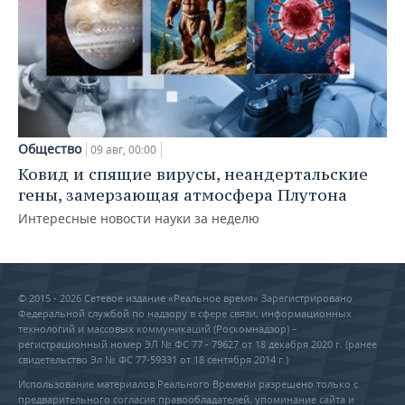
Общество
09 авг, 00:00
Ковид и спящие вирусы, неандертальские
гены, замерзающая атмосфера Плутона
Интересные новости науки за неделю
© 2015 - 2026 Сетевое издание «Реальное время» Зарегистрировано
Федеральной службой по надзору в сфере связи, информационных
технологий и массовых коммуникаций (Роскомнадзор) –
регистрационный номер ЭЛ № ФС 77 - 79627 от 18 декабря 2020 г. (ранее
свидетельство Эл № ФС 77-59331 от 18 сентября 2014 г.)
Использование материалов Реального Времени разрешено только с
предварительного согласия правообладателей, упоминание сайта и