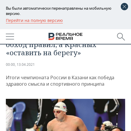
Вы были автоматически перенаправлены на мобильную
версию.
Перейти на полную версию
РЕГИОНЫ
СПОРТ
Ефимову предлагали взять в
БАШКОРТОСТАН
НОВОСТИ
обход правил, а Красных
ТАТАРСТАН
АНАЛИТИКА
«оставить на берегу»
УДМУРТИЯ
НОВОСТИ АНАЛИТИКИ
ЭКОНОМИКА
00:00, 13.04.2021
ДЕКЛАРАЦИИ О ДОХОДАХ
НОВОСТИ ЭКОНОМИКИ
ПРОМЫШЛЕННОСТЬ
Итоги чемпионата России в Казани как победа
здравого смысла и спортивного принципа
КОРОЛИ ГОСЗАКАЗА ПФО
ФИНАНСЫ
НОВОСТИ
НЕДВИЖИМОСТЬ
ПРОМЫШЛЕННОСТИ
ВУЗЫ ТАТАРСТАНА
БАНКИ
НОВОСТИ НЕДВИЖИМОСТИ
АВТО
АГРОПРОМ
КОМУ ПРИНАДЛЕЖАТ
БЮДЖЕТ
НОВОСТИ АВТО
БИЗНЕС
ТОРГОВЫЕ ЦЕНТРЫ
МАШИНОСТРОЕНИЕ
ТАТАРСТАНА
ИНВЕСТИЦИИ
НОВОСТИ БИЗНЕСА
ТЕХНОЛОГИИ