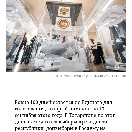
НЕФТЕХИМИЯ
РОЗНИЧНАЯ ТОРГОВЛЯ
НОВОСТИ ТЕХНОЛОГИЙ
МЕРОПРИЯТИЯ
НЕФТЬ
ТРАНСПОРТ
IT
НОВОСТИ МЕРОПРИЯТИЙ
СПОРТ
ОПК
УСЛУГИ
МЕДИА
ВЫЕЗДНАЯ РЕДАКЦИЯ
НОВОСТИ СПОРТА
ОБЩЕСТВО
ЭНЕРГЕТИКА
ТЕЛЕКОММУНИКАЦИИ
БИЗНЕС-БРАНЧИ
ФУТБОЛ
НОВОСТИ ОБЩЕСТВА
ФОТОГАЛЕРЕЯ
ONLINE-КОНФЕРЕНЦИИ
ХОККЕЙ
ВЛАСТЬ
СЮЖЕТЫ
Фото: realnoevremya.ru/Максим Платонов
ОТКРЫТАЯ ЛЕКЦИЯ
БАСКЕТБОЛ
ИНФРАСТРУКТУРА
СПРАВОЧНИК
ВОЛЕЙБОЛ
ИСТОРИЯ
СПИСОК ПЕРСОН
ПОЛНАЯ ВЕРСИЯ
Ровно 100 дней остается до Единого дня
КИБЕРСПОРТ
КУЛЬТУРА
СПИСОК КОМПАНИЙ
голосования, который намечен на 13
сентября этого года. В Татарстане на этот
ФИГУРНОЕ КАТАНИЕ
МЕДИЦИНА
день намечаются выборы президента
республики, допвыборы в Госдуму на