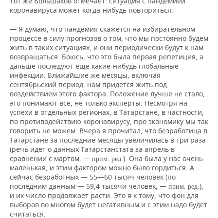
Тот же Большаков отмечает: ситуация с пандемией
коронавируса может когда-нибудь повториться.
— Я думаю, что пандемия скажется на избирательном
процессе в силу прогнозов о том, что мы постоянно будем
жить в таких ситуациях, и они периодически будут к нам
возвращаться. Боюсь, что это была первая репетиция, а
дальше последуют еще какие-нибудь глобальные
инфекции. Ближайшие же месяцы, включая
сентябрьский период, нам придется жить под
воздействием этого фактора. Положение лучше не стало,
это понимают все, не только эксперты. Несмотря на
успехи в отдельных регионах, в Татарстане, в частности,
по противодействию коронавирусу, про экономику мы так
говорить не можем. Вчера я прочитал, что безработица в
Татарстане за последние месяцы увеличилась в три раза
(речь идет о данных Татарстанстата за апрель в
сравнении с мартом, —
). Она была у нас очень
прим.
ред.
маленькая, и этим фактором можно было гордиться. А
сейчас безработных — 55—60 тысяч человек (по
последним данным — 59,4 тысячи человек, —
),
прим.
ред.
и их число продолжает расти. Это я к тому, что фон для
выборов во многом будет негативным и с этим надо будет
считаться.