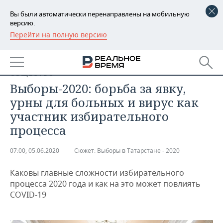
Вы были автоматически перенаправлены на мобильную
версию.
Перейти на полную версию
РЕГИОНЫ
БАШКОРТОСТАН
НОВОСТИ
ОБЩЕСТВО
ТАТАРСТАН
АНАЛИТИКА
Выборы-2020: борьба за явку,
урны для больных и вирус как
УДМУРТИЯ
НОВОСТИ АНАЛИТИКИ
ЭКОНОМИКА
участник избирательного
процесса
ДЕКЛАРАЦИИ О ДОХОДАХ
НОВОСТИ ЭКОНОМИКИ
ПРОМЫШЛЕННОСТЬ
КОРОЛИ ГОСЗАКАЗА ПФО
ФИНАНСЫ
НОВОСТИ
НЕДВИЖИМОСТЬ
07:00, 05.06.2020
Сюжет:
Выборы в Татарстане - 2020
ПРОМЫШЛЕННОСТИ
Каковы главные сложности избирательного
ВУЗЫ ТАТАРСТАНА
БАНКИ
НОВОСТИ НЕДВИЖИМОСТИ
АВТО
АГРОПРОМ
процесса 2020 года и как на это может повлиять
COVID-19
КОМУ ПРИНАДЛЕЖАТ
БЮДЖЕТ
НОВОСТИ АВТО
БИЗНЕС
ТОРГОВЫЕ ЦЕНТРЫ
МАШИНОСТРОЕНИЕ
ТАТАРСТАНА
ИНВЕСТИЦИИ
НОВОСТИ БИЗНЕСА
ТЕХНОЛОГИИ