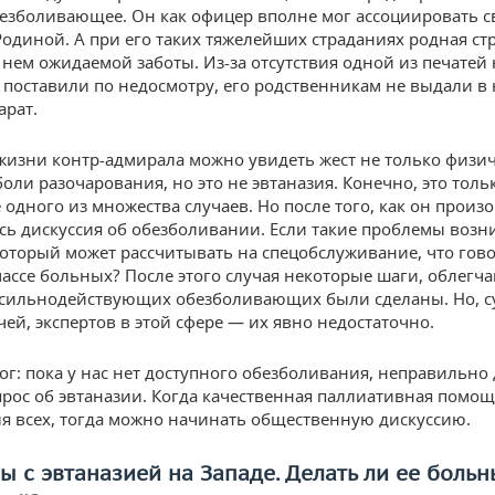
езболивающее. Он как офицер вполне мог ассоциировать 
 Родиной. А при его таких тяжелейших страданиях родная ст
 нем ожидаемой заботы. Из-за отсутствия одной из печатей 
 поставили по недосмотру, его родственникам не выдали в
арат.
 жизни контр-адмирала можно увидеть жест не только физич
оли разочарования, но это не эвтаназия. Конечно, это толь
 одного из множества случаев. Но после того, как он произ
сь дискуссия об обезболивании. Если такие проблемы возн
который может рассчитывать на спецобслуживание, что гов
ассе больных? После этого случая некоторые шаги, облег
сильнодействующих обезболивающих были сделаны. Но, с
чей, экспертов в этой сфере — их явно недостаточно.
ог: пока у нас нет доступного обезболивания, неправильно
прос об эвтаназии. Когда качественная паллиативная помощ
ля всех, тогда можно начинать общественную дискуссию.
 с эвтаназией на Западе. Делать ли ее боль