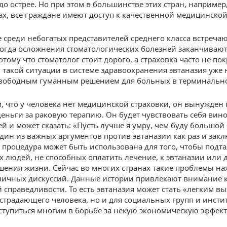
до острее. Но при этом в большинстве этих стран, например,
х, все граждане имеют доступ к качественной медицинско
 среди небогатых представителей среднего класса встречаю
когда осложнения стоматологических болезней заканчивают
тому что стоматолог стоит дорого, а страховка часто не по
и такой ситуации в системе здравоохранения эвтаназия уже 
вободным гуманным решением для больных в терминально
, что у человека нет медицинской страховки, он вынужден 
еньги за раковую терапию. Он будет чувствовать себя вин
ей и может сказать: «Пусть лучше я умру, чем буду большой
дин из важных аргументов против эвтаназии как раз и закл
та процедура может быть использована для того, чтобы подт
 людей, не способных оплатить лечение, к эвтаназии или 
шения жизни. Сейчас во многих странах такие проблемы на
личных дискуссий. Данные истории привлекают внимание к
 справедливости. То есть эвтаназия может стать «легким в
 страдающего человека, но и для социальных групп и инсти
ступиться многим в борьбе за некую экономическую эффект