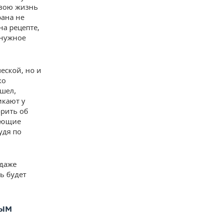
свою жизнь
рана не
на рецепте,
 нужное
еской, но и
ко
ошел,
икают у
орить об
чающие
удя по
 даже
ь будет
ным