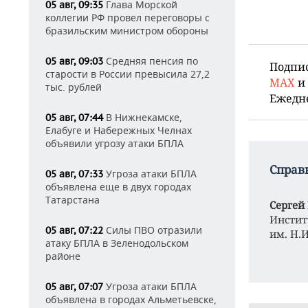
Глава Морской
05 авг, 09:35
коллегии РФ провел переговоры с
бразильским министром обороны
Средняя пенсия по
05 авг, 09:03
Подпи
старости в России превысила 27,2
MAX
и
тыс. рублей
Ежедн
В Нижнекамске,
05 авг, 07:44
Елабуге и Набережных Челнах
объявили угрозу атаки БПЛА
Справ
Угроза атаки БПЛА
05 авг, 07:33
объявлена еще в двух городах
Татарстана
Сергей
Инстит
Силы ПВО отразили
05 авг, 07:22
им. Н.И
атаку БПЛА в Зеленодольском
районе
Угроза атаки БПЛА
05 авг, 07:07
объявлена в городах Альметьевске,