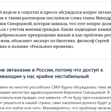
й неделе в соцсетях и прессе обсуждался вопрос эвтан
м к таким разговорам послужили слова главы Минзд
ки Скворцовой, которая заявила, что этот вопрос дол
ся с учетом мнения граждан. Какие подводные камни
добровольное прекращение жизни и как проблема ре
ежом, объясняет эксперт по биоэтике, философ Сергей
ко в колонке «Реального времени».
в эвтаназии в России, потому что доступ к
ивающим у нас крайне нестабильный
авно во многих российских СМИ бурно обсуждалась тема эв
ловами министра здравоохранения Вероники Скворцовой. В
сомольская правда» она заявила: «Я не буду прогнозировать
ет решаться в нашей стране, само население должно будет 
 на это пойти или нет». Маловероятно, что проблему эвтана