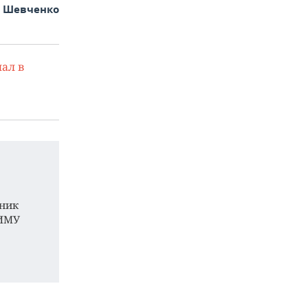
й Шевченко
ал в
дник
НИМУ