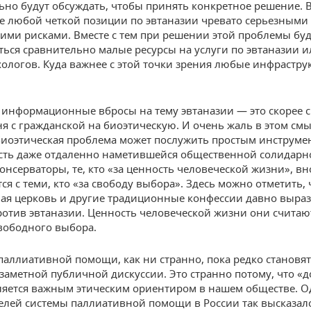
ьно будут обсуждать, чтобы принять конкретное решение. 
е любой четкой позиции по эвтаназии чревато серьезными
ими рисками. Вместе с тем при решении этой проблемы буд
ться сравнительно малые ресурсы на услуги по эвтаназии и
хологов. Куда важнее с этой точки зрения любые инфрастр
информационные вбросы на тему эвтаназии — это скорее 
ня с гражданской на биоэтическую. И очень жаль в этом смы
биоэтическая проблема может послужить простым инструме
усть даже отдаленно наметившейся общественной солидарн
онсерваторы, те, кто «за ценность человеческой жизни», в
я с теми, кто «за свободу выбора». Здесь можно отметить, 
ая церковь и другие традиционные конфессии давно выра
отив эвтаназии. Ценность человеческой жизни они счита
вободного выбора.
аллиативной помощи, как ни странно, пока редко становят
заметной публичной дискуссии. Это странно потому, что «
ляется важным этическим ориентиром в нашем обществе. О
елей системы паллиативной помощи в России так высказалс