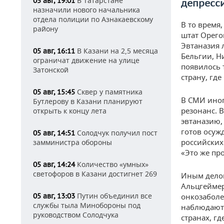
В Татарстане
05 авг, 19:01
депресс
назначили нового начальника
отдела полиции по Азнакаевскому
В то время
району
штат Орего
Эвтаназия 
В Казани на 2,5 месяца
05 авг, 16:11
Бельгии, Н
ограничат движение на улице
появилось 
Затонской
страну, где
Сквер у памятника
05 авг, 15:45
В СМИ иног
Бутлерову в Казани планируют
резонанс. 
открыть к концу лета
эвтаназию,
готов осуж
Солодчук получил пост
05 авг, 14:51
российских
замминистра обороны
«Это же пр
Количество «умных»
05 авг, 14:24
светофоров в Казани достигнет 269
Иным делом
Альцгеймер
Путин объединил все
05 авг, 13:03
онкозаболе
службы тыла Минобороны под
наблюдают 
руководством Солодчука
странах, г