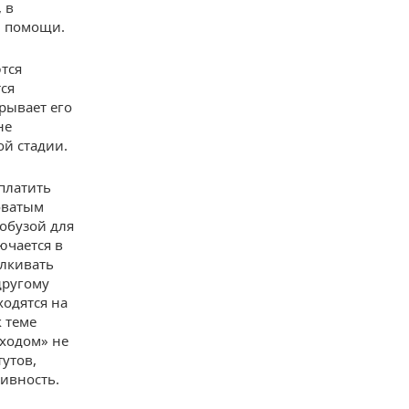
 в
й помощи.
тся
ся
крывает его
не
й стадии.
платить
оватым
 обузой для
ючается в
алкивать
другому
ходятся на
 теме
ыходом» не
тутов,
ивность.