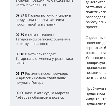
включат праздничную подсветку в
действител
честь юбилея РТРС
отстаивани
политическ
В Казани включили сирены
09:57
распределя
воздушной тревоги, жителей
работу пси
просят пройти в укрытия
проекты.
В пяти соседних с
09:39
Отдельные 
Татарстаном регионах объявили
повестки д
ракетную опасность
серьезная 
раскола, п
В четырех городах
09:18
Условные к
Татарстана отменена угроза атаки
поляризуютс
БПЛА
православн
позицию пр
Россияне после премьеры
09:17
ценности с
«Одиссеи» Нолана стали чаще
покупать Гомера
Проблемы п
Казанского судью Марселя
09:00
предметом 
Гафарова объявили в розыск
смерть» яв
представит