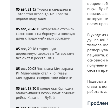
вовремя об
и судьбу с
Туристы съездили в
05 авг, 21:35
проявила о
Татарстан около 1,5 млн раз за
первое полугодие
которую не
время преп
В Татарстане открыли
05 авг, 20:46
сезон охоты на боровую и полевую
В уходе из
дичь с подружейными собаками
душевной б
толкование
Старинную
05 авг, 20:26
развернула
деревянную церковь в Татарстане
пациента, 
включат в реестр ОКН
основной м
получение 
Экс-глава Минздрава
05 авг, 20:02
словам вра
РТ Миннуллин стал и. о. главы
Минздрава Запорожской области
Подводя ит
ставить во
В конце октября одна
05 авг, 19:30
работать д
авиакомпания возобновит прямые
рейсы Казань — Дубай
Проблемы