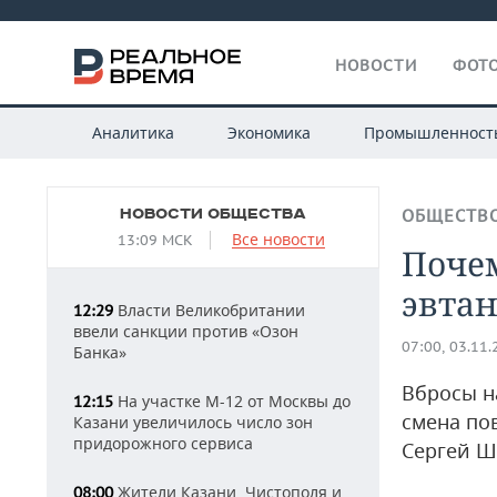
НОВОСТИ
ФОТО
Аналитика
Экономика
Промышленност
НОВОСТИ ОБЩЕСТВА
ОБЩЕСТВ
Все новости
13:09 МСК
Почем
эвта
Власти Великобритании
12:29
ввели санкции против «Озон
07:00, 03.11
Банка»
Вбросы н
На участке М-12 от Москвы до
12:15
смена по
Казани увеличилось число зон
придорожного сервиса
Сергей Ш
Жители Казани, Чистополя и
08:00