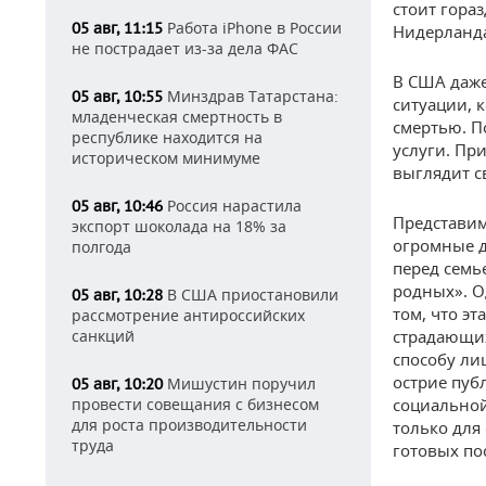
стоит гораз
Работа iPhone в России
05 авг, 11:15
Нидерланда
не пострадает из-за дела ФАС
В США даже
Минздрав Татарстана:
05 авг, 10:55
ситуации, 
младенческая смертность в
смертью. По
республике находится на
услуги. Пр
историческом минимуме
выглядит с
Россия нарастила
05 авг, 10:46
Представим
экспорт шоколада на 18% за
огромные д
полгода
перед семь
родных». О
В США приостановили
05 авг, 10:28
том, что э
рассмотрение антироссийских
санкций
страдающих
способу ли
острие пуб
Мишустин поручил
05 авг, 10:20
провести совещания с бизнесом
социальной
для роста производительности
только для
труда
готовых по