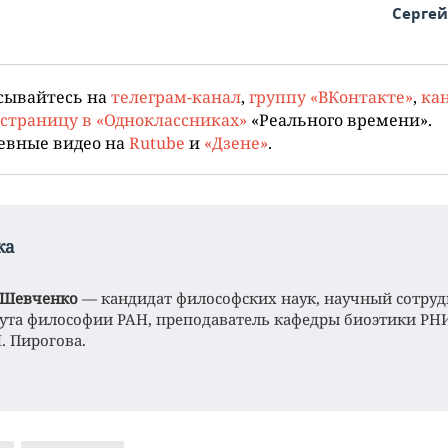
Серге
сывайтесь на
телеграм-канал
,
группу «ВКонтакте»
,
кан
страницу в «Одноклассниках»
«Реального времени».
евные видео на
Rutube
и
«Дзене»
.
ка
 Шевченко
— кандидат философских наук, научный сотру
ута философии РАН, преподаватель кафедры биоэтики Р
. Пирогова.