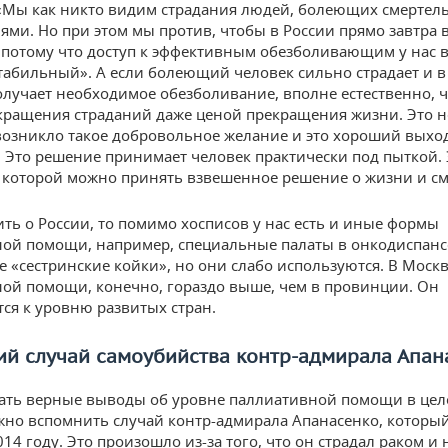
«Мы как никто видим страдания людей, болеющих смерте
ями. Но при этом мы против, чтобы в России прямо завтра
 потому что доступ к эффективным обезболивающим у нас в
табильный». А если болеющий человек сильно страдает и 
олучает необходимое обезболивание, вполне естественно, ч
кращения страданий даже ценой прекращения жизни. Это н
 возникло такое добровольное желание и это хороший выхо
 Это решение принимает человек практически под пыткой. 
в которой можно принять взвешенное решение о жизни и см
ить о России, то помимо хосписов у нас есть и иные формы
ой помощи, например, специальные палаты в онкодиспансе
 «сестринские койки», но они слабо используются. В Моск
ой помощи, конечно, гораздо выше, чем в провинции. Он
ся к уровню развитых стран.
й случай самоубийства контр-адмирала Апан
ать верные выводы об уровне паллиативной помощи в цел
жно вспомнить случай контр-адмирала Апанасенко, которы
014 году. Это произошло из-за того, что он страдал раком и