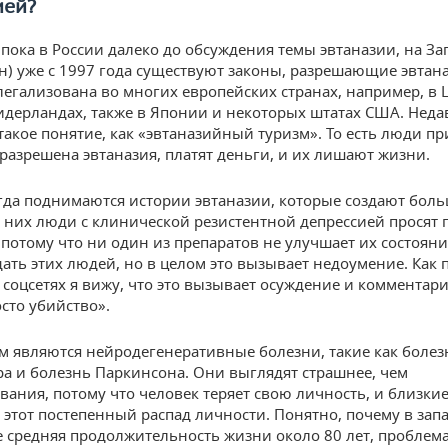
ией?
, пока в России далеко до обсуждения темы эвтаназии, на За
н) уже с 1997 года существуют законы, разрешающие эвтан
легализована во многих европейских странах, например, в
идерландах, также в Японии и некоторых штатах США. Неда
такое понятие, как «эвтаназийный туризм». То есть люди п
 разрешена эвтаназия, платят деньги, и их лишают жизни.
да поднимаются истории эвтаназии, которые создают бол
В них люди с клинической резистентной депрессией просят 
 потому что ни один из препаратов не улучшает их состояни
дать этих людей, но в целом это вызывает недоумение. Как 
 соцсетях я вижу, что это вызывает осуждение и комментари
осто убийство».
 являются нейродегенеративные болезни, такие как болез
а и болезнь Паркинсона. Они выглядят страшнее, чем
вания, потому что человек теряет свою личность, и близки
этот постепенный распад личности. Понятно, почему в зап
де средняя продолжительность жизни около 80 лет, проблем