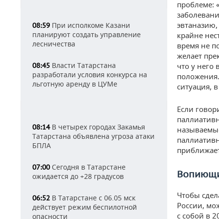
проблеме: 
заболевани
эвтаназию,
При исполкоме Казани
08:59
планируют создать управление
крайне нес
лесничества
время не п
желает пре
Власти Татарстана
08:45
что у него
разработали условия конкурса на
положения.
льготную аренду в ЦУМе
ситуация, 
Если говор
паллиативн
В четырех городах Закамья
08:14
называемые
Татарстана объявлена угроза атаки
паллиативн
БПЛА
приближает
Сегодня в Татарстане
07:00
Вопиющи
ожидается до +28 градусов
Чтобы сдел
В Татарстане с 06.05 мск
06:52
России, мо
действует режим беспилотной
с собой в 2
опасности