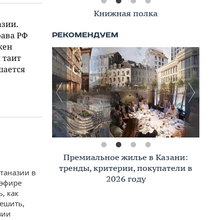
Книжная полка
азии.
рава РФ
жен
 таит
шается
Премиальное жилье в Казани:
тренды, критерии, покупатели в
таназии в
2026 году
 эфире
, как
решить,
зии