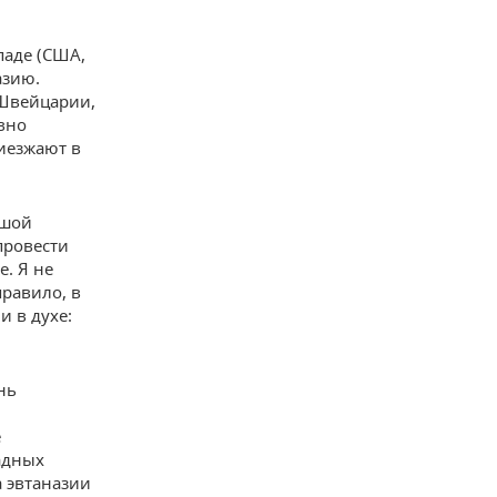
паде (США,
азию.
 Швейцарии,
вно
риезжают в
ьшой
провести
е. Я не
правило, в
и в духе:
нь
е
адных
а эвтаназии