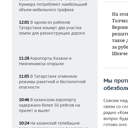
Кукмора потребляют наибольший
объем мобильного трафика
На это
Толчко
В одном из районов
12:01
Верони
Татарстана изымут два участка
земли для реконструкции дороги
решать
такое 
за руб
Шевчен
Аэропорты Казани и
11:28
Нижнекамска открыли
В Татарстане отменили
11:05
Мы проти
режимы ракетной и беспилотной
опасности
обезбол
В казанском аэропорту
10:46
Совсем нед
задержано более 50 рейсов на
связи со с
прилет и вылет
радио «Ком
вопрос буд
На казанской телебашне
10:24
готово оно