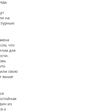
Ведь
ут
ли на
уктурные
смена
сле, что
нтом для
ости.
новь
что
зили свою
ют выше
ся
достойная
дин из
я о