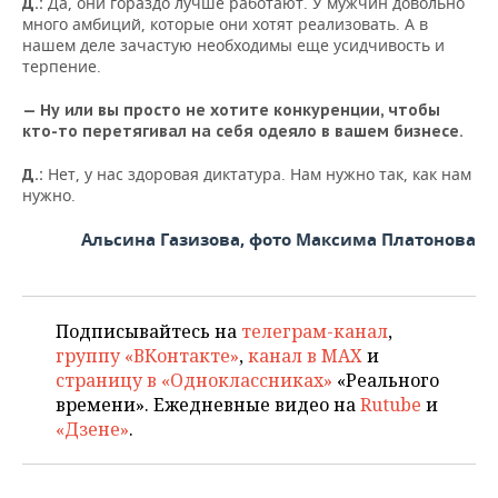
Да, они гораздо лучше работают. У мужчин довольно
Д.:
много амбиций, которые они хотят реализовать. А в
нашем деле зачастую необходимы еще усидчивость и
терпение.
— Ну или вы просто не хотите конкуренции, чтобы
кто-то перетягивал на себя одеяло в вашем бизнесе.
Нет, у нас здоровая диктатура. Нам нужно так, как нам
Д.:
нужно.
Альсина Газизова, фото Максима Платонова
Подписывайтесь на
телеграм-канал
,
группу «ВКонтакте»
,
канал в MAX
и
страницу в «Одноклассниках»
«Реального
времени». Ежедневные видео на
Rutube
и
«Дзене»
.