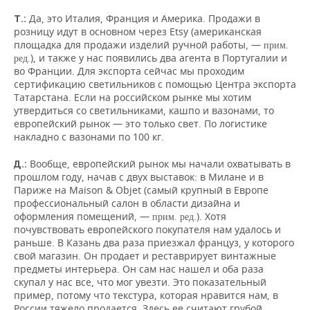
Да, это Италия, Франция и Америка. Продажи в
Т.:
розницу идут в основном через Etsy (американская
площадка для продажи изделий ручной работы, —
прим.
), и также у нас появились два агента в Португалии и
ред.
во Франции. Для экспорта сейчас мы проходим
сертификацию светильников с помощью Центра экспорта
Татарстана. Если на российском рынке мы хотим
утвердиться со светильниками, кашпо и вазонами, то
европейский рынок — это только свет. По логистике
накладно с вазонами по 100 кг.
Вообще, европейский рынок мы начали охватывать в
Д.:
прошлом году, начав с двух выставок: в Милане и в
Париже на Maison & Objet (самый крупный в Европе
профессиональный салон в области дизайна и
оформления помещений, —
). Хотя
прим. ред.
почувствовать европейского покупателя нам удалось и
раньше. В Казань два раза приезжал француз, у которого
свой магазин. Он продает и реставрирует винтажные
предметы интерьера. Он сам нас нашел и оба раза
скупал у нас все, что мог увезти. Это показательный
пример, потому что текстура, которая нравится нам, в
России тяжело продается. Здесь ее считают грубой,