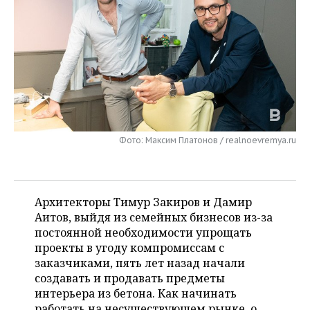
НЕФТЕХИМИЯ
РОЗНИЧНАЯ ТОРГОВЛЯ
НОВОСТИ ТЕХНОЛОГИЙ
МЕРОПРИЯТИЯ
НЕФТЬ
ТРАНСПОРТ
IT
НОВОСТИ МЕРОПРИЯТИЙ
СПОРТ
ОПК
УСЛУГИ
МЕДИА
ВЫЕЗДНАЯ РЕДАКЦИЯ
НОВОСТИ СПОРТА
ОБЩЕСТВО
ЭНЕРГЕТИКА
ТЕЛЕКОММУНИКАЦИИ
БИЗНЕС-БРАНЧИ
ФУТБОЛ
НОВОСТИ ОБЩЕСТВА
ФОТОГАЛЕРЕЯ
Фото: Максим Платонов / realnoevremya.ru
ONLINE-КОНФЕРЕНЦИИ
ХОККЕЙ
ВЛАСТЬ
СЮЖЕТЫ
ОТКРЫТАЯ ЛЕКЦИЯ
БАСКЕТБОЛ
ИНФРАСТРУКТУРА
СПРАВОЧНИК
Архитекторы Тимур Закиров и Дамир
ВОЛЕЙБОЛ
ИСТОРИЯ
СПИСОК ПЕРСОН
Аитов, выйдя из семейных бизнесов из-за
ПОЛНАЯ ВЕРСИЯ
постоянной необходимости упрощать
проекты в угоду компромиссам с
КИБЕРСПОРТ
КУЛЬТУРА
СПИСОК КОМПАНИЙ
заказчиками, пять лет назад начали
создавать и продавать предметы
ФИГУРНОЕ КАТАНИЕ
МЕДИЦИНА
интерьера из бетона. Как начинать
работать на несуществующем рынке, о