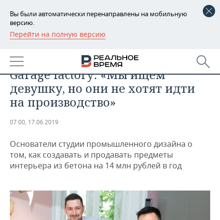
Вы были автоматически перенаправлены на мобильную
версию.
Перейти на полную версию
РЕГИОНЫ
БИЗНЕС
Дамир Аитов и Тимур Закиров,
БАШКОРТОСТАН
НОВОСТИ
Garage factory: «Мы ищем
ТАТАРСТАН
АНАЛИТИКА
девушку, но они не хотят идти
на производство»
УДМУРТИЯ
НОВОСТИ АНАЛИТИКИ
ЭКОНОМИКА
07:00, 17.06.2019
ДЕКЛАРАЦИИ О ДОХОДАХ
НОВОСТИ ЭКОНОМИКИ
ПРОМЫШЛЕННОСТЬ
Основатели студии промышленного дизайна о
КОРОЛИ ГОСЗАКАЗА ПФО
ФИНАНСЫ
НОВОСТИ
НЕДВИЖИМОСТЬ
том, как создавать и продавать предметы
ПРОМЫШЛЕННОСТИ
интерьера из бетона на 14 млн рублей в год
ВУЗЫ ТАТАРСТАНА
БАНКИ
НОВОСТИ НЕДВИЖИМОСТИ
АВТО
АГРОПРОМ
КОМУ ПРИНАДЛЕЖАТ
БЮДЖЕТ
НОВОСТИ АВТО
БИЗНЕС
ТОРГОВЫЕ ЦЕНТРЫ
МАШИНОСТРОЕНИЕ
ТАТАРСТАНА
ИНВЕСТИЦИИ
НОВОСТИ БИЗНЕСА
ТЕХНОЛОГИИ