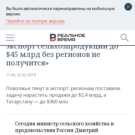
Вы были автоматически перенаправлены на мобильную
версию.
Перейти на полную версию
РЕГИОНЫ
ПРОМЫШЛЕННОСТЬ
Дмитрий Патрушев: «Поднять
БАШКОРТОСТАН
НОВОСТИ
экспорт сельхозпродукции до
ТАТАРСТАН
АНАЛИТИКА
$45 млрд без регионов не
получится»
УДМУРТИЯ
НОВОСТИ АНАЛИТИКИ
ЭКОНОМИКА
17:40, 22.02.2019
ДЕКЛАРАЦИИ О ДОХОДАХ
НОВОСТИ ЭКОНОМИКИ
ПРОМЫШЛЕННОСТЬ
Поволжье тянут в экспорт: регионам поставили
КОРОЛИ ГОСЗАКАЗА ПФО
ФИНАНСЫ
НОВОСТИ
НЕДВИЖИМОСТЬ
задачу нарастить продажи до $2,4 млрд, а
ПРОМЫШЛЕННОСТИ
Татарстану — до $360 млн
ВУЗЫ ТАТАРСТАНА
БАНКИ
НОВОСТИ НЕДВИЖИМОСТИ
АВТО
АГРОПРОМ
КОМУ ПРИНАДЛЕЖАТ
БЮДЖЕТ
НОВОСТИ АВТО
БИЗНЕС
ТОРГОВЫЕ ЦЕНТРЫ
МАШИНОСТРОЕНИЕ
Сегодня министр сельского хозяйства и
ТАТАРСТАНА
продовольствия России Дмитрий
ИНВЕСТИЦИИ
НОВОСТИ БИЗНЕСА
ТЕХНОЛОГИИ