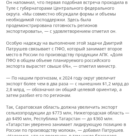
Он напомнил, что первая подобная встреча проходила в
Туле с губернаторами Центрального федерального
округа. «Мы совместно обсуждали формы и объемы
необходимой господдержки. Здесь была
продемонстрирована готовность регионов
экспортировать», — с удовлетворением отметил он.
Особую надежду на выполнение этой задачи Дмитрий
Патрушев связывает с ПФО, который занимает второе
место в России по производству продукции АПК. «Доля
ПФО в общем объеме планируемого российского
экспорта вырастет свыше 6%», — отметил министр.
— По нашим прогнозам, к 2024 году округ увеличит
экспорт более чем в два раза — с нынешних $1,2 млрд до
2,8 млрд, — обозначил он общий целевой ориентир, а
затем разбил его по регионам.
Так, Саратовская область должна увеличить экспорт
сельхозпродукции до $773 млн, Нижегородская область —
до $490 млн, Республика Татарстан — до $360 млн.
«Татарстан уверенно занимает лидирующую позицию в
России по производству молока», — добавил Патрушев.
«Надеемся, что со временем, в том числе благодаря