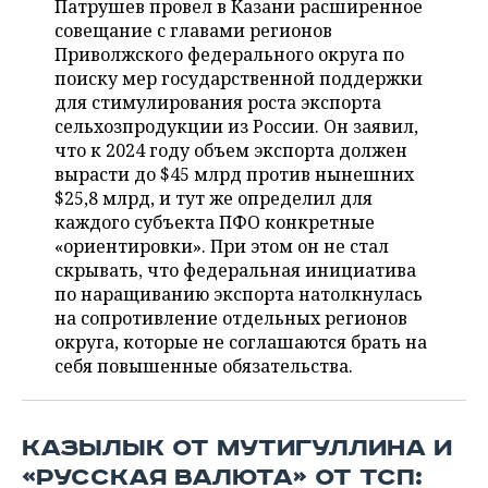
Патрушев провел в Казани расширенное
НЕФТЕХИМИЯ
совещание с главами регионов
РОЗНИЧНАЯ ТОРГОВЛЯ
НОВОСТИ ТЕХНОЛОГИЙ
МЕРОПРИЯТИЯ
Приволжского федерального округа по
НЕФТЬ
поиску мер государственной поддержки
ТРАНСПОРТ
IT
НОВОСТИ МЕРОПРИЯТИЙ
СПОРТ
для стимулирования роста экспорта
ОПК
сельхозпродукции из России. Он заявил,
УСЛУГИ
МЕДИА
ВЫЕЗДНАЯ РЕДАКЦИЯ
НОВОСТИ СПОРТА
ОБЩЕСТВО
что к 2024 году объем экспорта должен
ЭНЕРГЕТИКА
вырасти до $45 млрд против нынешних
ТЕЛЕКОММУНИКАЦИИ
БИЗНЕС-БРАНЧИ
ФУТБОЛ
НОВОСТИ ОБЩЕСТВА
ФОТОГАЛЕРЕЯ
$25,8 млрд, и тут же определил для
каждого субъекта ПФО конкретные
ONLINE-КОНФЕРЕНЦИИ
ХОККЕЙ
ВЛАСТЬ
СЮЖЕТЫ
«ориентировки». При этом он не стал
скрывать, что федеральная инициатива
ОТКРЫТАЯ ЛЕКЦИЯ
БАСКЕТБОЛ
ИНФРАСТРУКТУРА
СПРАВОЧНИК
по наращиванию экспорта натолкнулась
на сопротивление отдельных регионов
ВОЛЕЙБОЛ
ИСТОРИЯ
СПИСОК ПЕРСОН
округа, которые не соглашаются брать на
ПОЛНАЯ ВЕРСИЯ
себя повышенные обязательства.
КИБЕРСПОРТ
КУЛЬТУРА
СПИСОК КОМПАНИЙ
ФИГУРНОЕ КАТАНИЕ
МЕДИЦИНА
КАЗЫЛЫК ОТ МУТИГУЛЛИНА И
«РУССКАЯ ВАЛЮТА» ОТ ТСП: