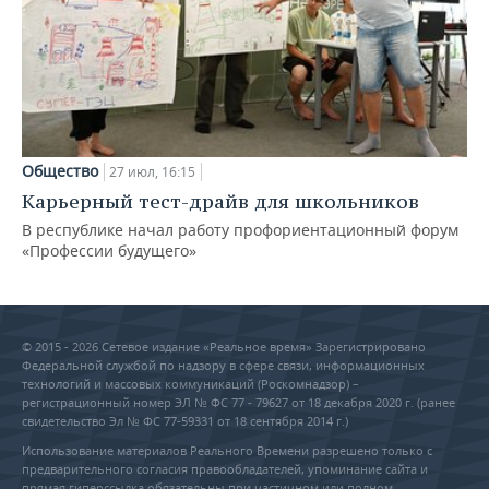
Общество
27 июл, 16:15
Карьерный тест-драйв для школьников
В республике начал работу профориентационный форум
«Профессии будущего»
© 2015 - 2026 Сетевое издание «Реальное время» Зарегистрировано
Федеральной службой по надзору в сфере связи, информационных
технологий и массовых коммуникаций (Роскомнадзор) –
регистрационный номер ЭЛ № ФС 77 - 79627 от 18 декабря 2020 г. (ранее
свидетельство Эл № ФС 77-59331 от 18 сентября 2014 г.)
Использование материалов Реального Времени разрешено только с
предварительного согласия правообладателей, упоминание сайта и
прямая гиперссылка обязательны при частичном или полном