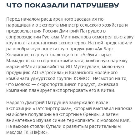
ВОДНЫЕ ВИДЫ СПОРТА
ОБРАЗОВАНИЕ
ЧТО ПОКАЗАЛИ ПАТРУШЕВУ
ХОККЕЙ С МЯЧОМ
ПРОИСШЕСТВИЯ
Перед началом расширенного заседания по
наращиванию экспорта министр сельского хозяйства и
продовольствия России Дмитрий Патрушев в
сопровождении Рустама Минниханова осмотрел выставку
крупных татарстанских экспортеров. На ней представили
разнообразную аппетитную продукцию «Ак Барс
Холдинга», сырную коллекцию от «Азбуки сыра»
Мамадышского сырного комбината, колбасную нарезку
марки «РМ» агрохозяйства ИП Мутигуллин, молочную
продукцию АО «Агросила» и Казанского молочного
комбината удмуртской группы КОМОС. Несмотря на то,
что молоко — скоропортящийся продукт, ижевская
компания планирует экспортировать его в Китай.
Надолго Дмитрий Патрушев задержался возле
экспозиции «Татспиртпрома», который выставил напоказ
наиболее популярные экспортные бренды, а затем
внимательно изучал синие термопакеты с молоком КМК.
На выходе стояли бутыли с разлитым растительным
маслом ГК «Нэфис».