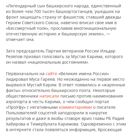
«Легендарный сын башкирского народа, единственный
из более чем 700 тысяч башкортостанцев, ушедших на
фронт защищать страну от фашистов, ставший дважды
Героем Советского Союза, навечно вписал свое имя в
«Бессмертный полк», прославив многонациональную
отечественную историю и башкирскую землю», —
отмечает она.
Зато председатель Партии ветеранов России Ильдар
Резяпов призвал голосовать за Мустая Карима, которого
он назвал «национальным достоянием».
Первоначально на
сайте
«Великие имена России»
лидировал Муса Гареев. Но неожиданно на первое место
вырвался Мустай Карим. В ответ появились и «жаренные
факты» относительно башкирского поэта. Некоторые
общественники
написали
письмо против наименования
аэропорта в честь Карима, о чем сообщил портал
«ПроУфу» с негативными
комментариями
о писателе.
Пользователей соцсетей заподозрили в накрутке
результатов и даже в якобы сговоре врио главы РБ Радия
Хабирова и Тимербулата Каримова. Одновременно с этим
в интернете стала появляться информация, бросающая