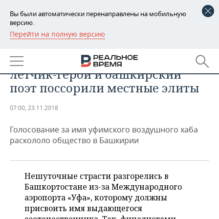
Вы были автоматически перенаправлены на мобильную
версию.
Перейти на полную версию
РЕГИОНЫ
ТЕХНОЛОГИИ
Аэропорт преткновения: как
БАШКОРТОСТАН
НОВОСТИ
летчик-герой и башкирский
ТАТАРСТАН
АНАЛИТИКА
поэт поссорили местные элиты
УДМУРТИЯ
НОВОСТИ АНАЛИТИКИ
ЭКОНОМИКА
07:00, 23.11.2018
ДЕКЛАРАЦИИ О ДОХОДАХ
НОВОСТИ ЭКОНОМИКИ
ПРОМЫШЛЕННОСТЬ
Голосование за имя уфимского воздушного хаба
раскололо общество в Башкирии
КОРОЛИ ГОСЗАКАЗА ПФО
ФИНАНСЫ
НОВОСТИ
НЕДВИЖИМОСТЬ
ПРОМЫШЛЕННОСТИ
ВУЗЫ ТАТАРСТАНА
БАНКИ
НОВОСТИ НЕДВИЖИМОСТИ
АВТО
Нешуточные страсти разгорелись в
АГРОПРОМ
Башкортостане из-за Международного
КОМУ ПРИНАДЛЕЖАТ
БЮДЖЕТ
НОВОСТИ АВТО
БИЗНЕС
аэропорта «Уфа», которому должны
ТОРГОВЫЕ ЦЕНТРЫ
МАШИНОСТРОЕНИЕ
ТАТАРСТАНА
присвоить имя выдающегося
ИНВЕСТИЦИИ
НОВОСТИ БИЗНЕСА
ТЕХНОЛОГИИ