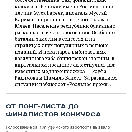
соотечественника. Так, финалистами
НЕФТЕХИМИЯ
конкурса «Великие имена России» стали
РОЗНИЧНАЯ ТОРГОВЛЯ
НОВОСТИ ТЕХНОЛОГИЙ
МЕРОПРИЯТИЯ
летчик Муса Гареев, писатель Мустай
НЕФТЬ
Карим и национальный герой Салават
ТРАНСПОРТ
IT
НОВОСТИ МЕРОПРИЯТИЙ
СПОРТ
Юлаев. Население республики буквально
ОПК
раскололось из-за голосования. Особенно
УСЛУГИ
МЕДИА
ВЫЕЗДНАЯ РЕДАКЦИЯ
НОВОСТИ СПОРТА
ОБЩЕСТВО
баталии заметны в соцсетях и на
ЭНЕРГЕТИКА
страницах двух популярных в регионе
ТЕЛЕКОММУНИКАЦИИ
БИЗНЕС-БРАНЧИ
ФУТБОЛ
НОВОСТИ ОБЩЕСТВА
изданий. И пока народ выбирает имя
ФОТОГАЛЕРЕЯ
воздушного хаба башкирской столицы, в
виртуальном поединке схлестнулись два
ONLINE-КОНФЕРЕНЦИИ
ХОККЕЙ
ВЛАСТЬ
СЮЖЕТЫ
известных медиаменеджера — Рауфа
Рахимова и Шамиль Валеев. За развитием
ОТКРЫТАЯ ЛЕКЦИЯ
БАСКЕТБОЛ
ИНФРАСТРУКТУРА
СПРАВОЧНИК
ситуации наблюдает «Реальное время».
ВОЛЕЙБОЛ
ИСТОРИЯ
СПИСОК ПЕРСОН
ПОЛНАЯ ВЕРСИЯ
ОТ ЛОНГ-ЛИСТА ДО
КИБЕРСПОРТ
КУЛЬТУРА
СПИСОК КОМПАНИЙ
ФИНАЛИСТОВ КОНКУРСА
ФИГУРНОЕ КАТАНИЕ
МЕДИЦИНА
Голосование за имя уфимского аэропорта вызвало