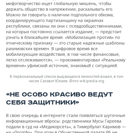
мифотворчество ищет глобальную мишень, чтобы
держать общество в напряжении, раскалывать его.
Можно ли говорить о наличии подпольного обкома,
координирующего партизанщину на окраинах
республики, связаны ли они с псевдообщественниками,
на которых постоянно ссылается издание, — предстоит
узнать в ближайшее время. «Мобилизация против» по
этническому признаку — это старые надежные шаблоны
рахимовских времен. В цифровое время все
мобилизующие воздействия, в том числе финансовые,
легко отслеживаются», — прокомментировал «Реальному
времени» уфимский источник, знакомый с ситуацией.
В первоначальный список выдающихся личностей вошел, в том
числе Салават Юлаев. Фото wikipedia.org
«НЕ ОСОБО КРАСИВО ВЕДУТ
СЕБЯ ЗАЩИТНИКИ»
В свою очередь в интернете стали появляться шуточные
информационные вбросы: родственники Мусы Гареева
подали в суд на «Медикорсеть», а Тимербулат Каримов —
на «ПроУфу». При этом в Общественной палате РБ не