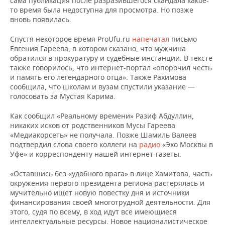
сама публикация после разразившегося скандала какое-
то время была недоступна для просмотра. Но позже
вновь появилась.
Спустя некоторое время ProUfu.ru
напечатал
письмо
Евгения Гареева, в котором сказано, что мужчина
обратился в прокуратуру и судебные инстанции. В тексте
также говорилось, что интернет-портал «опорочил честь
и память его легендарного отца». Также Рахимова
сообщила, что школам и вузам спустили указание —
голосовать за Мустая Карима.
Как сообщил «Реальному времени» Разиф Абдуллин,
никаких исков от родственников Мусы Гареева
«Медиакорсеть» не получала. Позже Шамиль Валеев
подтвердил слова своего коллеги на
радио
«Эхо Москвы в
Уфе» и корреспонденту нашей интернет-газеты.
«Оставшись без «удобного врага» в лице Хамитова, часть
окружения первого президента региона растерялась и
мучительно ищет новую повестку дня и источники
финансирования своей многотрудной деятельности. Для
этого, судя по всему, в ход идут все имеющиеся
интеллектуальные ресурсы. Новое националистическое