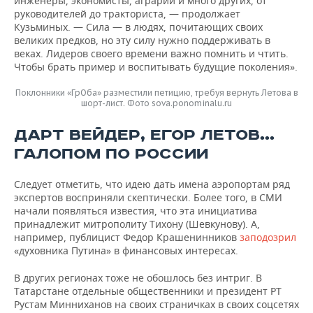
инженеры, экономисты, аграрии и много других, от
руководителей до тракториста, — продолжает
Кузьминых. — Сила — в людях, почитающих своих
великих предков, но эту силу нужно поддерживать в
веках. Лидеров своего времени важно помнить и чтить.
Чтобы брать пример и воспитывать будущие поколения».
Поклонники «ГрОба» разместили петицию, требуя вернуть Летова в
шорт-лист. Фото sova.ponominalu.ru
ДАРТ ВЕЙДЕР, ЕГОР ЛЕТОВ…
ГАЛОПОМ ПО РОССИИ
Следует отметить, что идею дать имена аэропортам ряд
экспертов восприняли скептически. Более того, в СМИ
начали появляться известия, что эта инициатива
принадлежит митрополиту Тихону (Шевкунову). А,
например, публицист Федор Крашенинников
заподозрил
«духовника Путина» в финансовых интересах.
В других регионах тоже не обошлось без интриг. В
Татарстане отдельные общественники и президент РТ
Рустам Минниханов на своих страничках в своих соцсетях