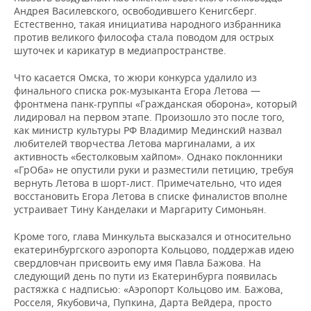
Андрея Василевского, освободившего Кенигсберг.
Естественно, такая инициатива народного избранника
против великого философа стала поводом для острых
шуточек и карикатур в медиапространстве.
Что касается Омска, то жюри конкурса удалило из
финального списка рок-музыканта Егора Летова —
фронтмена панк-группы «Гражданская оборона», который
лидировал на первом этапе. Произошло это после того,
как министр культуры РФ Владимир Мединский назвал
любителей творчества Летова маргиналами, а их
активность «бестолковым хайпом». Однако поклонники
«ГрОба» не опустили руки и разместили петицию, требуя
вернуть Летова в шорт-лист. Примечательно, что идея
восстановить Егора Летова в списке финалистов вполне
устраивает Тину Канделаки и Маргариту Симоньян.
Кроме того, глава Минкульта высказался и относительно
екатеринбургского аэропорта Кольцово, поддержав идею
свердловчан присвоить ему имя Павла Бажова. На
следующий день по пути из Екатеринбурга появилась
растяжка с надписью: «Аэропорт Кольцово им. Бажова,
Росселя, Якубовича, Пупкина, Дарта Вейдера, просто