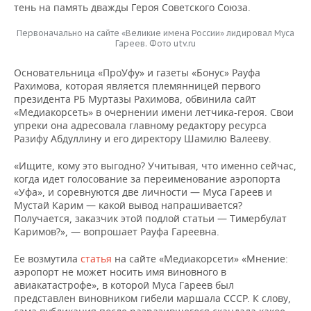
тень на память дважды Героя Советского Союза.
Первоначально на сайте «Великие имена России» лидировал Муса
Гареев. Фото utv.ru
Основательница «ПроУфу» и газеты «Бонус» Рауфа
Рахимова, которая является племянницей первого
президента РБ Муртазы Рахимова, обвинила сайт
«Медиакорсеть» в очернении имени летчика-героя. Свои
упреки она адресовала главному редактору ресурса
Разифу Абдуллину и его директору Шамилю Валееву.
«Ищите, кому это выгодно? Учитывая, что именно сейчас,
когда идет голосование за переименование аэропорта
«Уфа», и соревнуются две личности — Муса Гареев и
Мустай Карим — какой вывод напрашивается?
Получается, заказчик этой подлой статьи — Тимербулат
Каримов?», — вопрошает Рауфа Гареевна.
Ее возмутила
статья
на сайте «Медиакорсети» «Мнение:
аэропорт не может носить имя виновного в
авиакатастрофе», в которой Муса Гареев был
представлен виновником гибели маршала СССР. К слову,