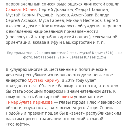
первоначальный список выдающихся личностей вошли
Салават Юлаев
, Сергей Довлатов, Федор Шаляпин,
Мустай Карим, Рудольф Нуреев, Ахмет-Заки Валиди,
Сергей Аксаков, Муса Гареев, Михаил Нестеров, Сергей
Аксаков и другие. Как и ожидалось, обсуждение перешло
к выявлению национальной принадлежности
(пресловутый татаро-башкирский вопрос), сексуальной
ориентации, вклада в Уфу и Башкортостан и т. п.
Лидерами мнений наших читателей стали Мустай Карим (32%) — на
фото, Муса Гареев (21%) и Салават Юлаев (12%)
В кулуарах многие общественные и политические
деятели республики изначально отводили негласное
лидерство
Мустаю Кариму
. В 2019 году будет
праздноваться 100-летие башкирского поэта, что могло
бы стать хорошим подарком к знаменательной дате. К
тому же часть башкирской
элиты
упоминает имя
Тимербулата Каримова
— главы города Плес Ивановской
области, внука поэта, зятя всемогущего Игоря Сечина.
Подобный презент пошел бы в «зачет» республиканским
властям при выстраивании отношений с главой
«Роснефти».