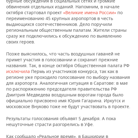
бурные обсуждения в социальных сетях и громкие
ВОДНЫЕ ВИДЫ СПОРТА
ОБРАЗОВАНИЕ
обвинения отдельных изданий. Напомним, в начале
октября стартовал проект
«Великие имена России»
по
ХОККЕЙ С МЯЧОМ
ПРОИСШЕСТВИЯ
переименованию 45 крупных аэропортов в честь
выдающихся соотечественников. Дело поручили
региональным общественным палатам. Жители страны
сразу же подключились к обсуждению по выявлению
своих героев.
Позже выяснилось, что часть воздушных гаваней не
примет участия в голосовании и сохранит прежние
названия. Так, в конце октября Общественная палата РФ
исключила
Пермь из участников конкурса, так как в
регионе уже проходило голосование по выбору названия
для аэропорта. Аналогичная ситуация в Саратове: в мае
по распоряжению председателя правительства РФ
Дмитрия Медведева воздушным воротам города было
официально присвоено имя Юрия Гагарина. Иркутск и
московское Внуково тоже не будут участвовать в проекте.
Результаты голосования объявят 5 декабря. А пока
нешуточные страсти разгорелись в Уфе.
Как сообщало «Реальное время», в Башкирии в