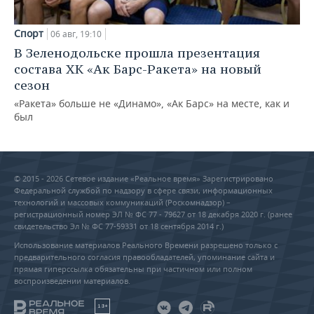
Спорт
06 авг, 19:10
В Зеленодольске прошла презентация
состава ХК «Ак Барс-Ракета» на новый
сезон
«Ракета» больше не «Динамо», «Ак Барс» на месте, как и
был
© 2015 - 2026 Сетевое издание «Реальное время» Зарегистрировано
Федеральной службой по надзору в сфере связи, информационных
технологий и массовых коммуникаций (Роскомнадзор) –
регистрационный номер ЭЛ № ФС 77 - 79627 от 18 декабря 2020 г. (ранее
свидетельство Эл № ФС 77-59331 от 18 сентября 2014 г.)
Использование материалов Реального Времени разрешено только с
предварительного согласия правообладателей, упоминание сайта и
прямая гиперссылка обязательны при частичном или полном
воспроизведении материалов.
18+