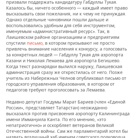
призвали поддержать кандидатуру Габдуллы Тукая.
Казалось бы, ничего особенного — каждый имеет право
высказывать свои пожелания, ни к чему не принуждая.
Однако отдельные чиновники пошли дальше и
воспользовались удобным для себя инструментом,
именуемым «административный ресурс». Так, в
Лаишевском районе организациям и предприятиям
спустили
письмо
, в котором призывают не просто
привлечь внимание населения к конкурсу, а голосовать
за конкретных людей — Габдуллу Тукая для аэропорта
Казани и Николая Лемаева для аэропорта Бегишево.
Когда текст разнарядки вылился наружу, Лаишевская
администрация сразу же открестилась от него. Позже
учитель из Набережных Челнов опубликовал письмо от
городского управления образования, в котором от
педагогов требуют проголосовать за Лемаева.
Недавно депутат Госдумы Марат Бариев (член «Единой
России», представляет Татарстан) неожиданно
высказался против присвоения аэропорту Калининграда
имени Иммануила Канта. По его мнению, «это
непатриотично» и оскорбляет ветеранов Великой
Отечественной войны. Сам же парламентарий хотел бы
назвать воздушный хаб именем советского полководца