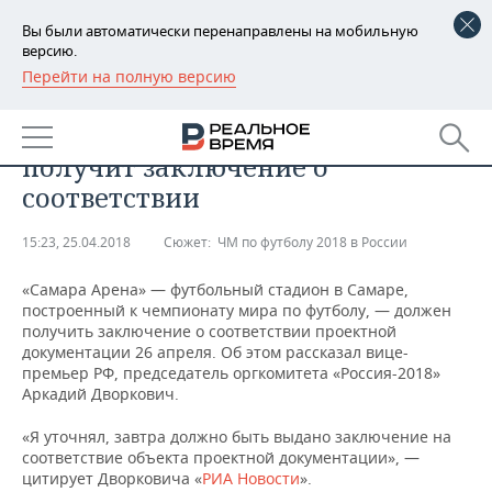
Вы были автоматически перенаправлены на мобильную
версию.
Перейти на полную версию
РЕГИОНЫ
СПОРТ
«Самара Арена» 26 апреля
БАШКОРТОСТАН
НОВОСТИ
получит заключение о
ТАТАРСТАН
АНАЛИТИКА
соответствии
УДМУРТИЯ
НОВОСТИ АНАЛИТИКИ
ЭКОНОМИКА
15:23, 25.04.2018
Сюжет:
ЧМ по футболу 2018 в России
ДЕКЛАРАЦИИ О ДОХОДАХ
НОВОСТИ ЭКОНОМИКИ
ПРОМЫШЛЕННОСТЬ
«Самара Арена» — футбольный стадион в Самаре,
построенный к чемпионату мира по футболу, — должен
КОРОЛИ ГОСЗАКАЗА ПФО
ФИНАНСЫ
НОВОСТИ
НЕДВИЖИМОСТЬ
получить заключение о соответствии проектной
ПРОМЫШЛЕННОСТИ
документации 26 апреля. Об этом рассказал вице-
премьер РФ, председатель оргкомитета «Россия-2018»
ВУЗЫ ТАТАРСТАНА
БАНКИ
НОВОСТИ НЕДВИЖИМОСТИ
АВТО
Аркадий Дворкович.
АГРОПРОМ
КОМУ ПРИНАДЛЕЖАТ
БЮДЖЕТ
НОВОСТИ АВТО
БИЗНЕС
«Я уточнял, завтра должно быть выдано заключение на
ТОРГОВЫЕ ЦЕНТРЫ
МАШИНОСТРОЕНИЕ
соответствие объекта проектной документации», —
ТАТАРСТАНА
цитирует Дворковича «
РИА Новости
».
ИНВЕСТИЦИИ
НОВОСТИ БИЗНЕСА
ТЕХНОЛОГИИ