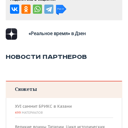
ВОДНЫЕ ВИДЫ СПОРТА
ОБРАЗОВАНИЕ
ХОККЕЙ С МЯЧОМ
ПРОИСШЕСТВИЯ
«Реальное время» в Дзен
НОВОСТИ ПАРТНЕРОВ
Сюжеты
XVI саммит БРИКС в Казани
499
МАТЕРИАЛОВ
Великие воины Татарии. Цикл исторических