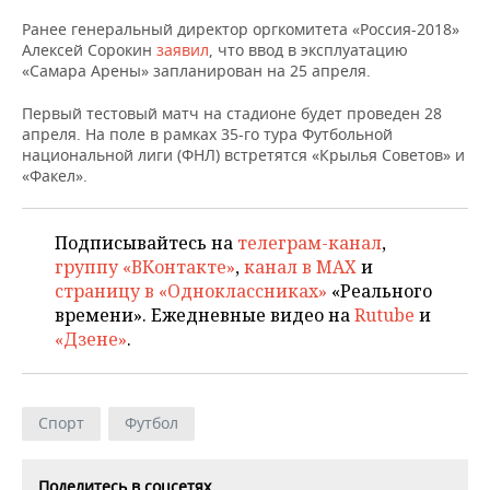
НЕФТЕХИМИЯ
Ранее генеральный директор оргкомитета «Россия-2018»
РОЗНИЧНАЯ ТОРГОВЛЯ
НОВОСТИ ТЕХНОЛОГИЙ
МЕРОПРИЯТИЯ
Алексей Сорокин
заявил
, что ввод в эксплуатацию
НЕФТЬ
«Самара Арены» запланирован на 25 апреля.
ТРАНСПОРТ
IT
НОВОСТИ МЕРОПРИЯТИЙ
СПОРТ
ОПК
Первый тестовый матч на стадионе будет проведен 28
апреля. На поле в рамках 35-го тура Футбольной
УСЛУГИ
МЕДИА
ВЫЕЗДНАЯ РЕДАКЦИЯ
НОВОСТИ СПОРТА
ОБЩЕСТВО
национальной лиги (ФНЛ) встретятся «Крылья Советов» и
ЭНЕРГЕТИКА
«Факел».
ТЕЛЕКОММУНИКАЦИИ
БИЗНЕС-БРАНЧИ
ФУТБОЛ
НОВОСТИ ОБЩЕСТВА
ФОТОГАЛЕРЕЯ
ONLINE-КОНФЕРЕНЦИИ
ХОККЕЙ
ВЛАСТЬ
Подписывайтесь на
телеграм-канал
,
СЮЖЕТЫ
группу «ВКонтакте»
,
канал в MAX
и
страницу в «Одноклассниках»
«Реального
ОТКРЫТАЯ ЛЕКЦИЯ
БАСКЕТБОЛ
ИНФРАСТРУКТУРА
СПРАВОЧНИК
времени». Ежедневные видео на
Rutube
и
«Дзене»
.
ВОЛЕЙБОЛ
ИСТОРИЯ
СПИСОК ПЕРСОН
ПОЛНАЯ ВЕРСИЯ
КИБЕРСПОРТ
КУЛЬТУРА
СПИСОК КОМПАНИЙ
Спорт
Футбол
ФИГУРНОЕ КАТАНИЕ
МЕДИЦИНА
Поделитесь в соцсетях