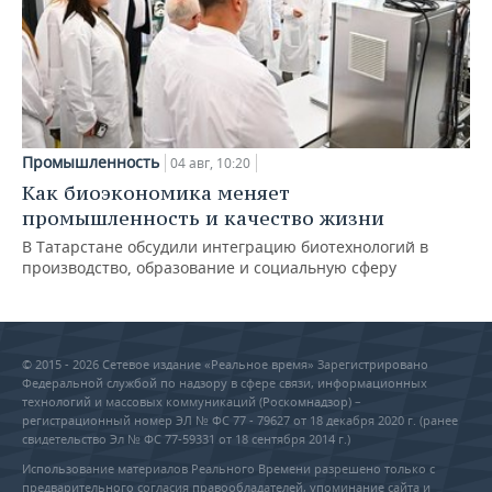
Промышленность
04 авг, 10:20
Как биоэкономика меняет
промышленность и качество жизни
В Татарстане обсудили интеграцию биотехнологий в
производство, образование и социальную сферу
© 2015 - 2026 Сетевое издание «Реальное время» Зарегистрировано
Федеральной службой по надзору в сфере связи, информационных
технологий и массовых коммуникаций (Роскомнадзор) –
регистрационный номер ЭЛ № ФС 77 - 79627 от 18 декабря 2020 г. (ранее
свидетельство Эл № ФС 77-59331 от 18 сентября 2014 г.)
Использование материалов Реального Времени разрешено только с
предварительного согласия правообладателей, упоминание сайта и