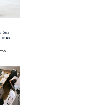
е без
яник»
итов