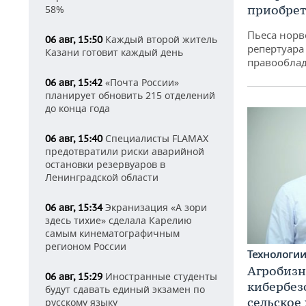
приобрет
58%
Пьеса норв
Каждый второй житель
06 авг, 15:50
репертуара
Казани готовит каждый день
правообла
«Почта России»
06 авг, 15:42
планирует обновить 215 отделений
до конца года
Специалисты FLAMAX
06 авг, 15:40
предотвратили риски аварийной
остановки резервуаров в
Ленинградской области
Экранизация «А зори
06 авг, 15:34
здесь тихие» сделала Карелию
самым кинематографичным
регионом России
Технологи
Агробизн
Иностранные студенты
06 авг, 15:29
кибербез
будут сдавать единый экзамен по
сельское
русскому языку