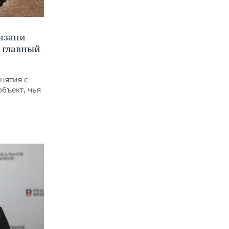
Казани
а главный
снятия с
объект, чья