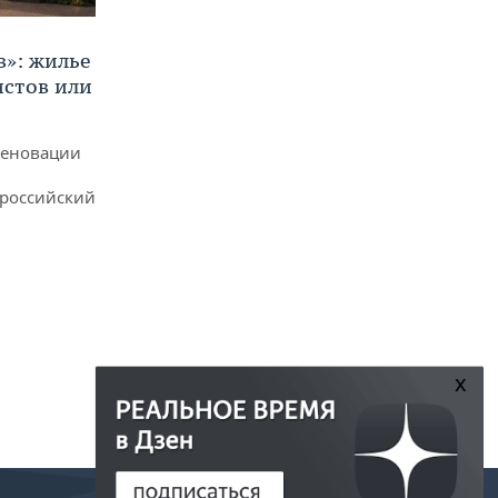
в»: жилье
истов или
реновации
ероссийский
x