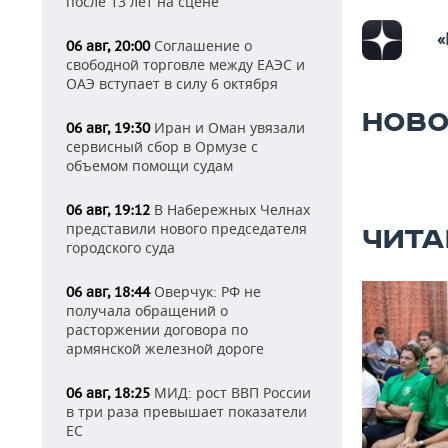
после 13 лет на сцене
«
Соглашение о
06 авг, 20:00
свободной торговле между ЕАЭС и
ОАЭ вступает в силу 6 октября
НОВО
Иран и Оман увязали
06 авг, 19:30
сервисный сбор в Ормузе с
объемом помощи судам
В Набережных Челнах
06 авг, 19:12
представили нового председателя
ЧИТА
городского суда
Оверчук: РФ не
06 авг, 18:44
получала обращений о
расторжении договора по
армянской железной дороге
МИД: рост ВВП России
06 авг, 18:25
в три раза превышает показатели
ЕС