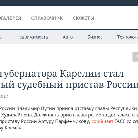
ГАЛЕРЕЯ
СПРАВОЧНИК
СЮЖЕТЫ
ь
Недвижимость
Авто
Бизнес
Технолог
губернатора Карелии стал
ный судебный пристав Росси
.2017
России Владимир Путин принял отставку главы Республики
 Худилайнена. Должность врио главы региона досталась г
приставу России Артуру Парфенчикову,
сообщает
ТАСС со с
бу Кремля.