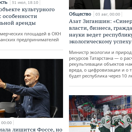
ость
31 июл, 18:10
 объекте культурного
Общество
03 авг, 00:00
: особенности
Азат Зиганшин: «Сине
льной аренды
власти, бизнеса, гражд
ммерческих площадей в ОКН
науки ведет республик
занских предпринимателей
экологическому успеху
Министр экологии и приро
ресурсов Татарстана — о рас
рекультивации объектов на
вреда, о цифровизации и о т
будет республика через 10 л
00:00
мала лишится Фоссе, но