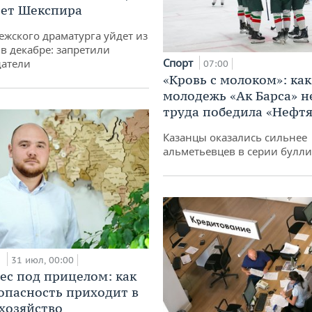
ет Шекспира
ежского драматурга уйдет из
 в декабре: запретили
Спорт
датели
07:00
«Кровь с молоком»: как
молодежь «Ак Барса» н
труда победила «Нефт
Казанцы оказались сильнее
альметьевцев в серии булл
и
31 июл, 00:00
ес под прицелом: как
опасность приходит в
 хозяйство