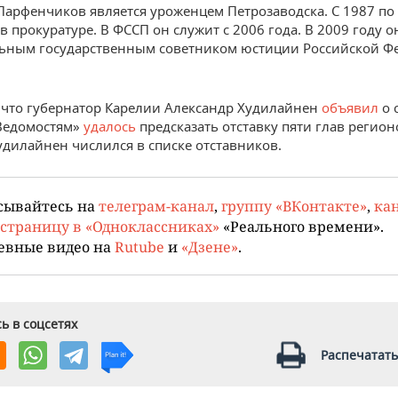
Парфенчиков является уроженцем Петрозаводска. С 1987 по
в прокуратуре. В ФССП он служит с 2006 года. В 2009 году о
ьным государственным советником юстиции Российской Ф
что губернатор Карелии Александр Худилайнен
объявил
о 
«Ведомостям»
удалось
предсказать отставку пяти глав регион
удилайнен числился в списке отставников.
сывайтесь на
телеграм-канал
,
группу «ВКонтакте»
,
кан
страницу в «Одноклассниках»
«Реального времени».
евные видео на
Rutube
и
«Дзене»
.
ь в соцсетях
Распечатать