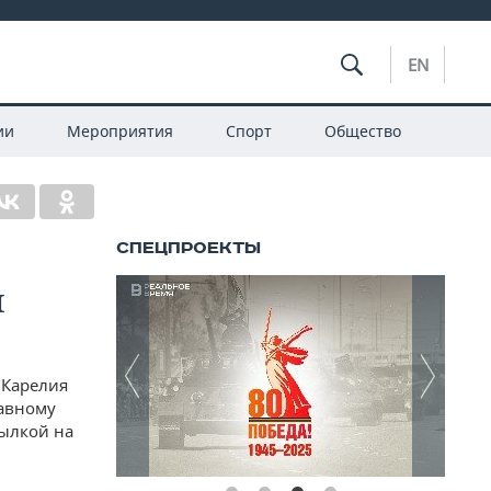
EN
ии
Мероприятия
Спорт
Общество
и
 Карелия
лавному
сылкой на