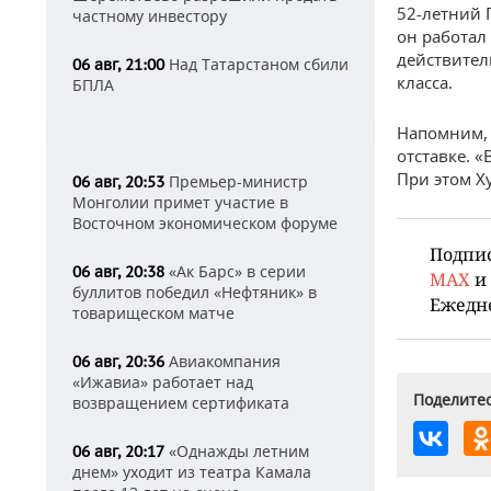
52-летний 
частному инвестору
он работал 
действител
Над Татарстаном сбили
06 авг, 21:00
класса.
БПЛА
Напомним, 
отставке. 
При этом Х
Премьер-министр
06 авг, 20:53
Монголии примет участие в
Восточном экономическом форуме
Подпи
«Ак Барс» в серии
06 авг, 20:38
MAX
и
буллитов победил «Нефтяник» в
Ежедн
товарищеском матче
Авиакомпания
06 авг, 20:36
«Ижавиа» работает над
Поделитес
возвращением сертификата
«Однажды летним
06 авг, 20:17
днем» уходит из театра Камала