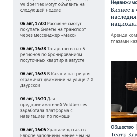
Недвижим
Wildberries могут объявить на
Бизнес в
следующей неделе
наследия
национа
Россияне смогут
06 авг, 17:00
покупать билеты на транспорт
Аренда ко
через мессенджер «Макс»
глазами ка
Татарстан в топ-5
06 авг, 16:38
регионов по бронированиям
посуточных квартир в августе
В Казани на три дня
06 авг, 16:35
ограничат движение на улице 2-й
Даурской
Для
06 авг, 16:20
предпринимателей Wildberries
заработала платформа с
навигацией по помощи
Общество
Хранилища газа в
06 авг, 16:06
Театр Ка
Европе заполнены менее чем на