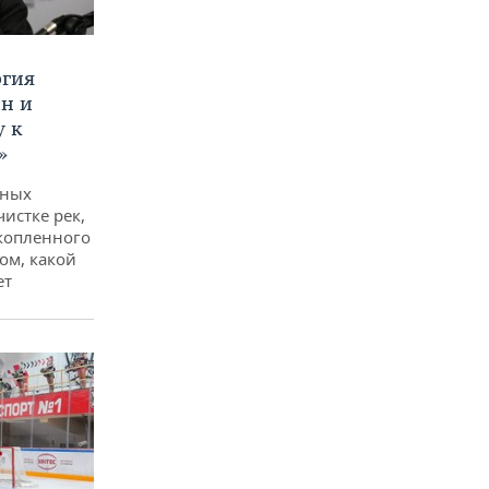
ргия
ан и
у к
»
дных
чистке рек,
копленного
ом, какой
ет