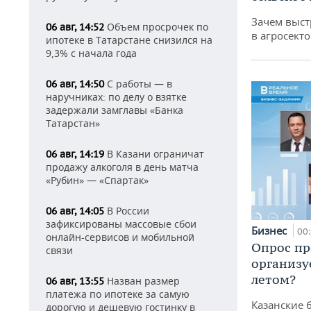
Зачем выст
Объем просрочек по
06 авг, 14:52
в агросекто
ипотеке в Татарстане снизился на
9,3% с начала года
С работы — в
06 авг, 14:50
наручниках: по делу о взятке
задержали замглавы «Банка
Татарстан»
В Казани ограничат
06 авг, 14:19
продажу алкоголя в день матча
«Рубин» — «Спартак»
В России
06 авг, 14:05
зафиксированы массовые сбои
Бизнес
00
онлайн-сервисов и мобильной
Опрос пр
связи
организу
летом?
Назван размер
06 авг, 13:55
платежа по ипотеке за самую
Казанские 
дорогую и дешевую гостинку в