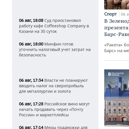
Спорт
06 а
В Зелено
Суд приостановил
06 авг, 18:08
работу кафе Coffeeshop Company в
презента
Казани на 30 суток
Барс-Рак
Минфин готов
06 авг, 18:00
«Ракета» б
уточнить налоговый учет затрат на
Барс» на ме
безопасность
Власти не планируют
06 авг, 17:34
вводить налог на сверхприбыль
для металлургии и золота
Российское вино могут
06 авг, 17:28
начать продавать через «Почту
России» и маркетплейсы
Меры поддержки для
06 авг, 17:14