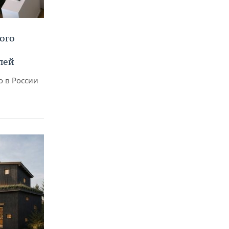
ого
лей
о в России