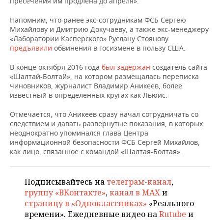
пресечения им продлена до апреля».
НЕФТЕХИМИЯ
РОЗНИЧНАЯ ТОРГОВЛЯ
НОВОСТИ ТЕХНОЛОГИЙ
МЕРОПРИЯТИЯ
Напомним, что ранее экс-сотрудникам ФСБ Сергею
НЕФТЬ
Михайлову и Дмитрию Докучаеву, а также экс-менеджеру
«Лаборатории Касперского» Руслану Стоянову
ТРАНСПОРТ
IT
НОВОСТИ МЕРОПРИЯТИЙ
СПОРТ
предъявили
ОПК
обвинения в госизмене в пользу США.
УСЛУГИ
МЕДИА
ВЫЕЗДНАЯ РЕДАКЦИЯ
НОВОСТИ СПОРТА
ОБЩЕСТВО
В конце октября 2016 года
был задержан
создатель сайта
ЭНЕРГЕТИКА
«Шалтай-Болтай», на котором размещалась переписка
чиновников, журналист Владимир Аникеев, более
ТЕЛЕКОММУНИКАЦИИ
БИЗНЕС-БРАНЧИ
ФУТБОЛ
НОВОСТИ ОБЩЕСТВА
ФОТОГАЛЕРЕЯ
известный в определенных кругах как Льюис.
ONLINE-КОНФЕРЕНЦИИ
ХОККЕЙ
ВЛАСТЬ
СЮЖЕТЫ
Отмечается, что Аникеев сразу начал сотрудничать со
следствием и давать развернутые показания, в которых
ОТКРЫТАЯ ЛЕКЦИЯ
БАСКЕТБОЛ
ИНФРАСТРУКТУРА
СПРАВОЧНИК
неоднократно упоминался глава Центра
информационной безопасности ФСБ Сергей Михайлов,
как лицо, связанное с командой «Шалтая-Болтая».
ВОЛЕЙБОЛ
ИСТОРИЯ
СПИСОК ПЕРСОН
ПОЛНАЯ ВЕРСИЯ
КИБЕРСПОРТ
КУЛЬТУРА
СПИСОК КОМПАНИЙ
Подписывайтесь на
телеграм-канал
,
группу «ВКонтакте»
,
канал в MAX
и
ФИГУРНОЕ КАТАНИЕ
МЕДИЦИНА
страницу в «Одноклассниках»
«Реального
времени». Ежедневные видео на
Rutube
и