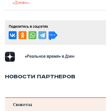
ВОДНЫЕ ВИДЫ СПОРТА
ОБРАЗОВАНИЕ
«Дзене»
.
ХОККЕЙ С МЯЧОМ
ПРОИСШЕСТВИЯ
Поделитесь в соцсетях
«Реальное время» в Дзен
НОВОСТИ ПАРТНЕРОВ
Сюжеты