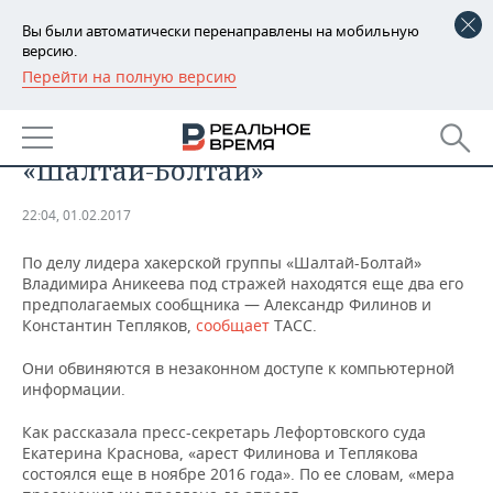
Вы были автоматически перенаправлены на мобильную
версию.
Перейти на полную версию
РЕГИОНЫ
СМИ узнали об аресте еще двух
БАШКОРТОСТАН
НОВОСТИ
хакеров по делу лидера группы
«Шалтай-Болтай»
ТАТАРСТАН
АНАЛИТИКА
22:04, 01.02.2017
УДМУРТИЯ
НОВОСТИ АНАЛИТИКИ
ЭКОНОМИКА
По делу лидера хакерской группы «Шалтай-Болтай»
ДЕКЛАРАЦИИ О ДОХОДАХ
НОВОСТИ ЭКОНОМИКИ
ПРОМЫШЛЕННОСТЬ
Владимира Аникеева под стражей находятся еще два его
предполагаемых сообщника — Александр Филинов и
Константин Тепляков,
сообщает
ТАСС.
КОРОЛИ ГОСЗАКАЗА ПФО
ФИНАНСЫ
НОВОСТИ
НЕДВИЖИМОСТЬ
ПРОМЫШЛЕННОСТИ
Они обвиняются в незаконном доступе к компьютерной
ВУЗЫ ТАТАРСТАНА
БАНКИ
НОВОСТИ НЕДВИЖИМОСТИ
АВТО
информации.
АГРОПРОМ
Как рассказала пресс-секретарь Лефортовского суда
КОМУ ПРИНАДЛЕЖАТ
БЮДЖЕТ
НОВОСТИ АВТО
БИЗНЕС
ТОРГОВЫЕ ЦЕНТРЫ
МАШИНОСТРОЕНИЕ
Екатерина Краснова, «арест Филинова и Теплякова
ТАТАРСТАНА
состоялся еще в ноябре 2016 года». По ее словам, «мера
ИНВЕСТИЦИИ
НОВОСТИ БИЗНЕСА
ТЕХНОЛОГИИ