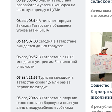
Власти Татарстана
06 авг, 08:45
сельское
разработали условия конкурса на
льготную аренду в ЦУМе
Зачем выст
в агросекто
В четырех городах
06 авг, 08:14
Закамья Татарстана объявлена
угроза атаки БПЛА
Сегодня в Татарстане
06 авг, 07:00
ожидается до +28 градусов
В Татарстане с 06.05
06 авг, 06:52
мск действует режим беспилотной
опасности
Туристы съездили в
05 авг, 21:35
Татарстан около 1,5 млн раз за
Общество
первое полугодие
Карьерны
школьни
В Татарстане открыли
05 авг, 20:46
сезон охоты на боровую и полевую
В республи
дичь с подружейными собаками
профориен