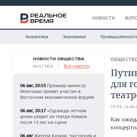
НОВОСТИ
ФОТО
Аналитика
Экономика
Промышленност
НОВОСТИ ОБЩЕСТВА
ОБЩЕСТВ
Все новости
06:17 МСК
Пути
для г
Премьер-министр
06 авг, 20:53
Монголии примет участие в
теат
Восточном экономическом форуме
18:18, 16.06
«Однажды летним
06 авг, 20:17
днем» уходит из театра Камала
Как ожид
после 13 лет на сцене
концертн
Жители Казани, Чистополя и
06 авг