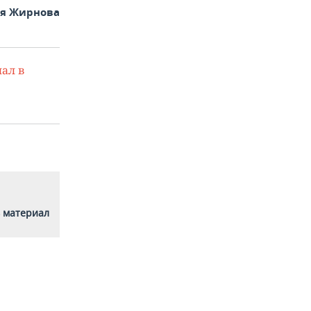
ья Жирнова
ал в
 материал