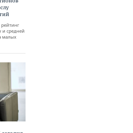
егионов
ислу
тий
 рейтинг
у и средней
а малых