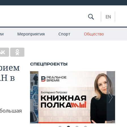
EN
ии
Мероприятия
Спорт
Общество
рием
АН в
ебольшая