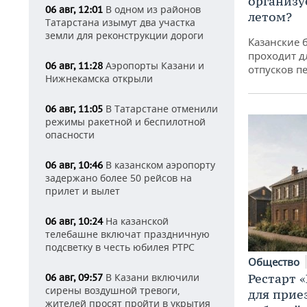
организу
В одном из районов
06 авг, 12:01
летом?
Татарстана изымут два участка
земли для реконструкции дороги
Казанские 
проходит д
Аэропорты Казани и
06 авг, 11:28
отпусков п
Нижнекамска открыли
В Татарстане отменили
06 авг, 11:05
режимы ракетной и беспилотной
опасности
В казанском аэропорту
06 авг, 10:46
задержано более 50 рейсов на
прилет и вылет
На казанской
06 авг, 10:24
телебашне включат праздничную
подсветку в честь юбилея РТРС
Общество
Рестарт 
В Казани включили
06 авг, 09:57
сирены воздушной тревоги,
для прие
жителей просят пройти в укрытия