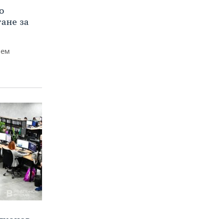
о
тане за
чем