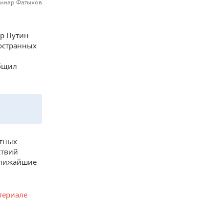
Динар Фатыхов
ир Путин
ностранных
общил
стных
ствий
ближайшие
териале