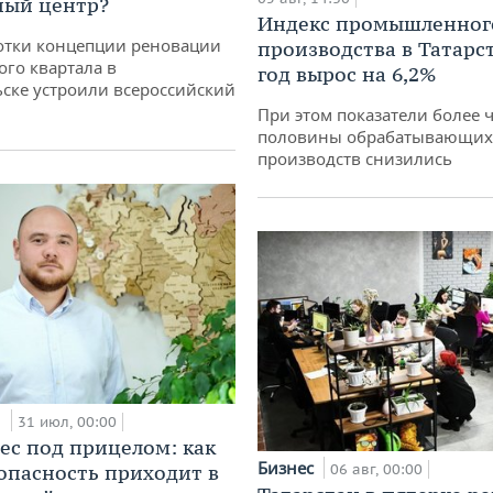
ный центр?
Индекс промышленног
отки концепции реновации
производства в Татарс
ого квартала в
год вырос на 6,2%
ске устроили всероссийский
При этом показатели более 
половины обрабатывающих
производств снизились
и
31 июл, 00:00
ес под прицелом: как
Бизнес
опасность приходит в
06 авг, 00:00