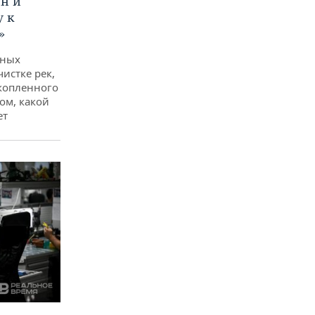
ан и
у к
»
дных
чистке рек,
копленного
ом, какой
ет