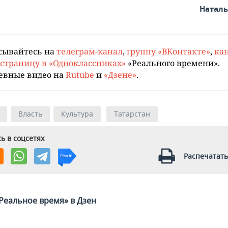
Натал
сывайтесь на
телеграм-канал
,
группу «ВКонтакте»
,
кан
страницу в «Одноклассниках»
«Реального времени».
евные видео на
Rutube
и
«Дзене»
.
Власть
Культура
Татарстан
ь в соцсетях
Распечатать
Реальное время» в Дзен