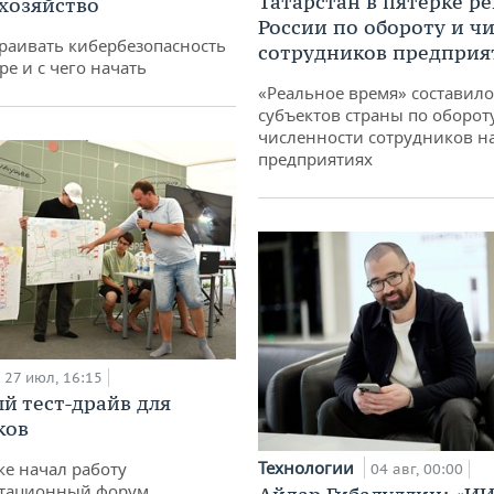
Татарстан в пятерке р
 хозяйство
России по обороту и ч
раивать кибербезопасность
сотрудников предприя
ре и с чего начать
«Реальное время» составило
субъектов страны по оборот
численности сотрудников н
предприятиях
27 июл, 16:15
й тест-драйв для
ков
Технологии
ке начал работу
04 авг, 00:00
тационный форум