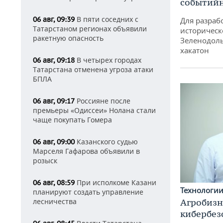
событий
В пяти соседних с
06 авг, 09:39
Для разраб
Татарстаном регионах объявили
историческ
ракетную опасность
Зеленодоль
хакатон
В четырех городах
06 авг, 09:18
Татарстана отменена угроза атаки
БПЛА
Россияне после
06 авг, 09:17
премьеры «Одиссеи» Нолана стали
чаще покупать Гомера
Казанского судью
06 авг, 09:00
Марселя Гафарова объявили в
розыск
При исполкоме Казани
06 авг, 08:59
Технологи
планируют создать управление
Агробизн
лесничества
кибербез