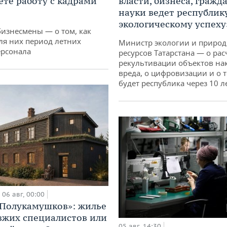
ете работу с кадрами
власти, бизнеса, гражд
науки ведет республик
экологическому успеху
бизнесмены — о том, как
ля них период летних
Министр экологии и приро
ерсонала
ресурсов Татарстана — о рас
рекультивации объектов на
вреда, о цифровизации и о т
будет республика через 10 л
06 авг, 00:00
«Полукамушков»: жилье
зжих специалистов или
05 авг, 14:30