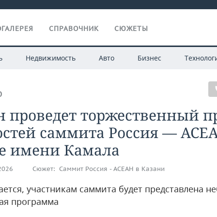
ГАЛЕРЕЯ
СПРАВОЧНИК
СЮЖЕТЫ
ь
Недвижимость
Авто
Бизнес
Технолог
О
н проведет торжественный п
остей саммита Россия — АСЕ
ре имени Камала
.2026
Сюжет:
Саммит Россия - АСЕАН в Казани
ается, участникам саммита будет представлена н
ая программа