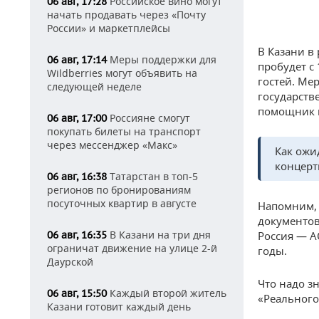
Российское вино могут
06 авг, 17:28
начать продавать через «Почту
России» и маркетплейсы
В Казани в
Меры поддержки для
06 авг, 17:14
пробудет с
Wildberries могут объявить на
гостей. Ме
следующей неделе
государств
помощник п
Россияне смогут
06 авг, 17:00
покупать билеты на транспорт
через мессенджер «Макс»
Как ожи
концерт
Татарстан в топ-5
06 авг, 16:38
регионов по бронированиям
посуточных квартир в августе
Напомним, 
документов
В Казани на три дня
Россия — А
06 авг, 16:35
ограничат движение на улице 2-й
годы.
Даурской
Что надо з
Каждый второй житель
06 авг, 15:50
«Реального
Казани готовит каждый день