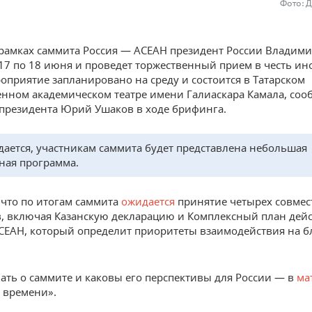
Фото: 
 рамках саммита Россия — АСЕАН президент России Владим
 17 по 18 июня и проведет торжественный прием в честь и
роприятие запланировано на среду и состоится в Татарском
енном академическом театре имени Галиаскара Камала, со
резидента Юрий Ушаков в ходе брифинга.
дается, участникам саммита будет представлена небольшая
ная программа.
что по итогам саммита
ожидается
принятие четырех совме
, включая Казанскую декларацию и Комплексный план дей
СЕАН, который определит приоритеты взаимодействия на 
нать о саммите и каковы его перспективы для России — в
ма
 времени».