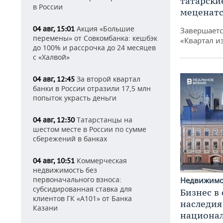
татарски
в России
меценатс
Акция «Большие
04 авг, 15:01
Завершаетс
перемены» от Совкомбанка: кешбэк
«Квартал и
до 100% и рассрочка до 24 месяцев
с «Халвой»
За второй квартал
04 авг, 12:45
банки в России отразили 17,5 млн
попыток украсть деньги
Татарстанцы на
04 авг, 12:30
шестом месте в России по сумме
сбережений в банках
Коммерческая
04 авг, 10:51
недвижимость без
первоначального взноса:
Недвижим
субсидированная ставка для
Бизнес в
клиентов ГК «А101» от Банка
наследия
Казани
национа