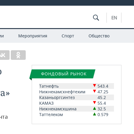
EN
ии
Мероприятия
Спорт
Общество
о
ФОНДОВЫЙ РЫНОК
Татнефть
543.4
а»
Нижнекамскнефтехим
47.25
Казаньоргсинтез
45.2
КАМАЗ
55.4
Нижнекамскшина
32.5
Таттелеком
0.579
нта