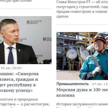
 «Игра престолов»
Глава Минстроя РТ — об ито
полугодия у строителей, па
продаж новостроек и новом 
сделок
03 авг, 00:00
аншин: «Синергия
изнеса, граждан и
Промышленность
дет республику к
07 авг, 13
Морская душа и 100-м
ескому успеху»
колонна
кологии и природных
тарстана — о расчистке рек,
История заслуженного хими