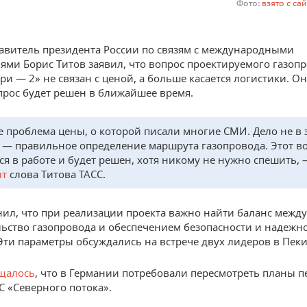
Фото:
взято с сай
авитель президента России по связям с международными
ями Борис Титов заявил, что вопрос проектируемого газоп
ри — 2» не связан с ценой, а больше касается логистики. Он
опрос будет решен в ближайшее время.
е проблема цены, о которой писали многие СМИ. Дело не в 
 — правильное определение маршрута газопровода. Этот в
ся в работе и будет решен, хотя никому не нужно спешить,
ит
слова Титова ТАСС.
нил, что при реализации проекта важно найти баланс между
льство газопровода и обеспечением безопасности и надежно
Эти параметры обсуждались на встрече двух лидеров в Пеки
щалось
, что в Германии потребовали пересмотреть планы 
С «Северного потока».