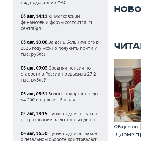
под подозрение ФАС
НОВО
XI Московский
05 авг, 14:11
финансовый форум состоится 21
сентября
За день больничного в
05 авг, 10:08
ЧИТА
2026 году можно получить почти 7
тыс. рублей
Средняя пенсия по
05 авг, 09:03
старости в России превысила 27,2
тыс. рублей
Золото подорожало до
05 авг, 08:51
$4 200 впервые с 6 июля
Путин подписал закон
04 авг, 18:15
о страховании электронных денег
Общество
Путин подписал закон
04 авг, 16:50
В Доме п
о легальном обороте криптовалют