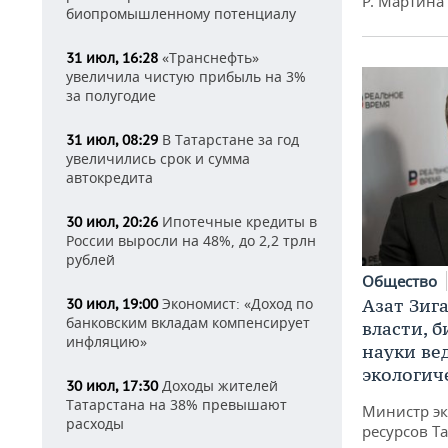
Р. Мартина
биопромышленному потенциалу
«Транснефть»
31 июл, 16:28
увеличила чистую прибыль на 3%
за полугодие
В Татарстане за год
31 июл, 08:29
увеличились срок и сумма
автокредита
Ипотечные кредиты в
30 июл, 20:26
России выросли на 48%, до 2,2 трлн
рублей
Общество
Экономист: «Доход по
Азат Зиг
30 июл, 19:00
банковским вкладам компенсирует
власти, б
инфляцию»
науки ве
экологич
Доходы жителей
30 июл, 17:30
Татарстана на 38% превышают
Министр э
расходы
ресурсов Та