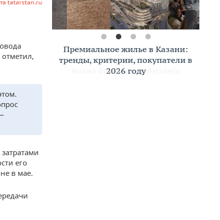
та tatarstan.ru
ровода
Премиальное жилье в Казани:
 отметил,
тренды, критерии, покупатели в
2026 году
этом.
опрос
 —
 затратами
сти его
не в мае.
передачи