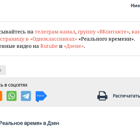
Ник
сывайтесь на
телеграм-канал
,
группу «ВКонтакте»
,
кан
страницу в «Одноклассниках»
«Реального времени».
евные видео на
Rutube
и
«Дзене»
.
а
ь в соцсетях
Распечатать
Реальное время» в Дзен