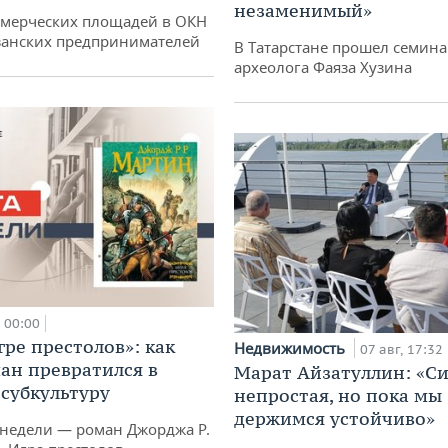
незаменимый»
ммерческих площадей в ОКН
занских предпринимателей
В Татарстане прошел семина
археолога Фаяза Хузина
00:00
гре престолов»: как
Недвижимость
07 авг, 17:32
ан превратился в
Марат Айзатуллин: «С
субкультуру
непростая, но пока мы
держимся устойчиво»
 недели — роман Джорджа Р.