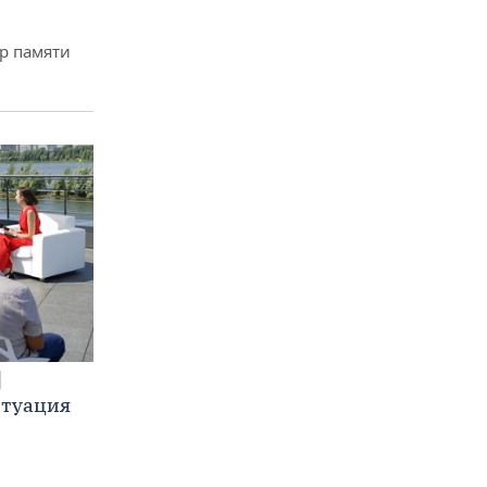
р памяти
итуация