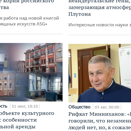
е корни российского
неандертальские гены,
тва
замерзающая атмосфе
Плутона
я работа над новой книгой
зящных искусств ASG»
Интересные новости науки 
ость
31 июл, 18:10
Общество
03 авг, 00:00
 объекте культурного
Рифкат Минниханов: «
: особенности
говорили, что незаме
льной аренды
людей нет, но, к сожал