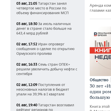
Татарстан занял
03 авг, 21:05
Аренда ко
четвертое место в России по
глазами ка
объему финансирования МСП
За июль наличных
03 авг, 18:30
денег в стране стало больше на
643,4 млрд рублей
Иран опроверг
02 авг, 17:52
сообщения о сделке по открытию
Ормузского пролива
Семь стран ОПЕК+
02 авг, 16:33
решили увеличить добычу нефти с
сентября
Общество
Поступления от
02 авг, 12:09
30 лет «И
неосновных налогов в бюджет
один ром
упали на 39,9% в I квартале
большую 
Татарстан возглавил
01 авг, 19:40
Книга этой
рейтинг регионов по