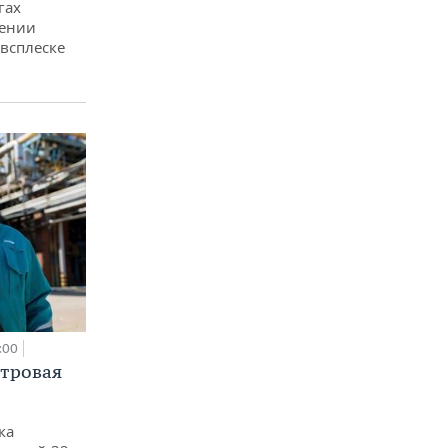
гах
дении
всплеске
:00
етровая
ка