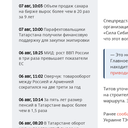
Объем продаж сахара
07 авг, 10:03
на бирже вырос более чем в 20 раз
за 9 лет
Спецпредст
организаци
Парафехтовальщики
07 авг, 10:00
«Сила Сиби
Татарстана получили финансовую
что этот в
поддержку для закупки экипировки
МИД: рост ВВП России
06 авг, 18:25
— Это н
в три раза превышает показатели
Главное
ЕС
находит
привод
Оверчук: товарооборот
06 авг, 11:02
между Россией и Арменией
сократился на две трети за год
Титов уточ
на строите
За пять лет размер
06 авг, 10:14
маршрута. 
пенсий в Татарстане вырос более
чем в 1,5 раза
Ранее
сооб
Украине ТЭ
В Татарстане оборот
06 авг, 08:20