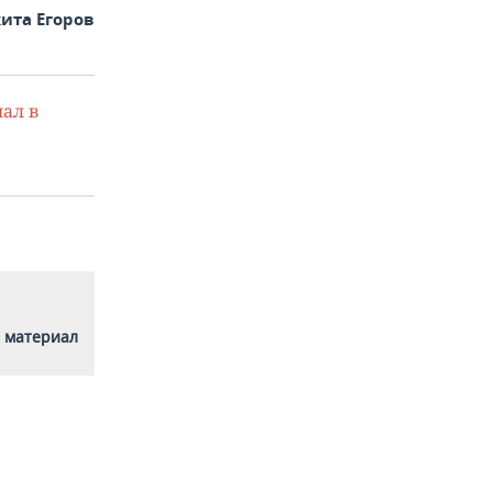
ита Егоров
ал в
 материал