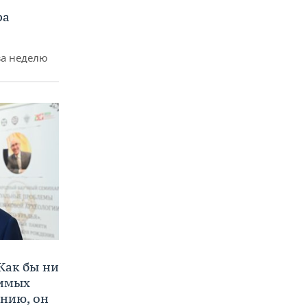
ра
за неделю
Как бы ни
нимых
ению, он