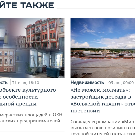
ЙТЕ ТАКЖЕ
ость
Недвижимость
31 июл, 18:10
05 авг, 00:00
 объекте культурного
«Не можем молчать»:
: особенности
застройщик детсада в
льной аренды
«Волжской гавани» отв
претензии
ммерческих площадей в ОКН
занских предпринимателей
Совладелец компании «Мир 
высказал свою позицию в сп
группой жителей в казанско