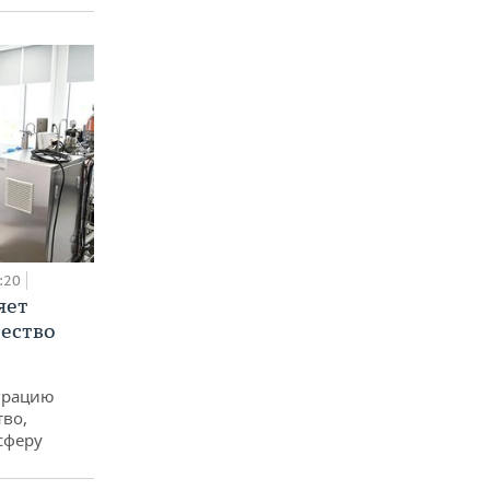
:20
яет
ество
еграцию
тво,
сферу