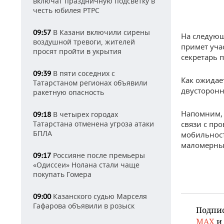
включат праздничную подсветку в
честь юбилея РТРС
В Казани включили сирены
09:57
На следующ
воздушной тревоги, жителей
примет уча
просят пройти в укрытия
секретарь 
В пяти соседних с
09:39
Как ожидае
Татарстаном регионах объявили
двусторонн
ракетную опасность
Напомним, 
В четырех городах
09:18
связи с пр
Татарстана отменена угроза атаки
БПЛА
мобильност
маломерны
Россияне после премьеры
09:17
«Одиссеи» Нолана стали чаще
покупать Гомера
Казанского судью Марселя
09:00
Гафарова объявили в розыск
Подпи
MAX
и