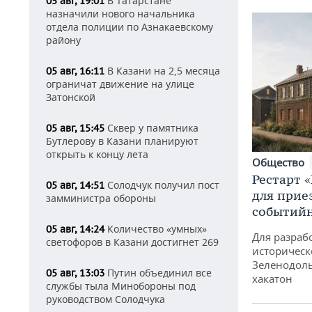
В Татарстане
05 авг, 19:01
назначили нового начальника
отдела полиции по Азнакаевскому
району
В Казани на 2,5 месяца
05 авг, 16:11
ограничат движение на улице
Затонской
Сквер у памятника
05 авг, 15:45
Бутлерову в Казани планируют
открыть к концу лета
Общество
Рестарт 
Солодчук получил пост
05 авг, 14:51
для прие
замминистра обороны
событий
Количество «умных»
05 авг, 14:24
Для разраб
светофоров в Казани достигнет 269
историческ
Зеленодоль
Путин объединил все
05 авг, 13:03
хакатон
службы тыла Минобороны под
руководством Солодчука