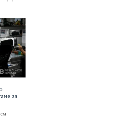
о
тане за
чем