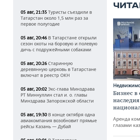
ЧИТА
Туристы съездили в
05 авг, 21:35
Татарстан около 1,5 млн раз за
первое полугодие
В Татарстане открыли
05 авг, 20:46
сезон охоты на боровую и полевую
дичь с подружейными собаками
Старинную
05 авг, 20:26
деревянную церковь в Татарстане
включат в реестр ОКН
Недвижим
Экс-глава Минздрава
05 авг, 20:02
Бизнес в
РТ Миннуллин стал и. о. главы
наследия
Минздрава Запорожской области
национа
В конце октября одна
05 авг, 19:30
Аренда ко
авиакомпания возобновит прямые
глазами ка
рейсы Казань — Дубай