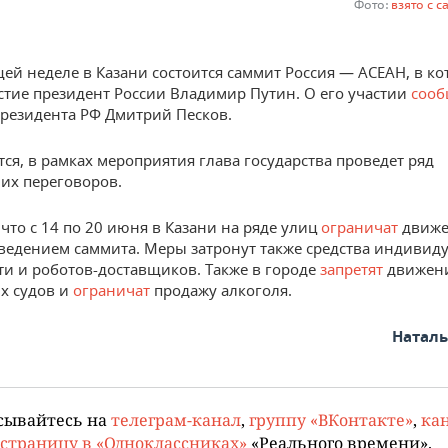
Фото:
взято с с
ей неделе в Казани состоится саммит Россия — АСЕАН, в к
стие президент России Владимир Путин. О его участии
соо
президента РФ Дмитрий Песков.
тся, в рамках мероприятия глава государства проведет ряд
их переговоров.
что с 14 по 20 июня в Казани на ряде улиц
ограничат
движе
оведением саммита. Меры затронут также средства индивид
и и роботов-доставщиков. Также в городе
запретят
движен
х судов и
ограничат
продажу алкоголя.
Натал
сывайтесь на
телеграм-канал
,
группу «ВКонтакте»
,
кан
страницу в «Одноклассниках»
«Реального времени».