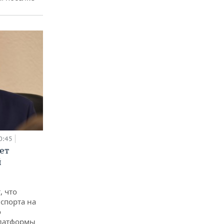
0:45
ет
й
, что
спорта на
о
платформы