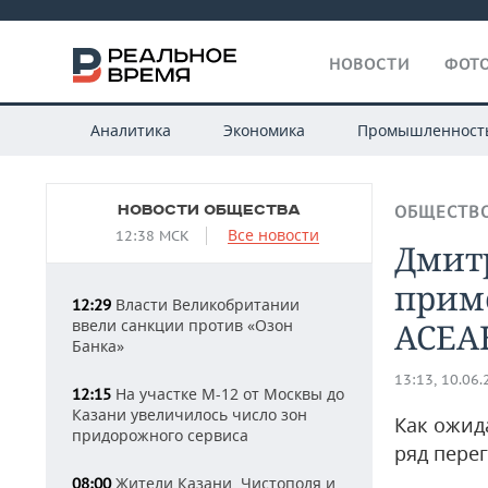
НОВОСТИ
ФОТО
Аналитика
Экономика
Промышленност
НОВОСТИ ОБЩЕСТВА
ОБЩЕСТВ
Все новости
12:38 МСК
Дмит
приме
Власти Великобритании
12:29
ввели санкции против «Озон
АСЕА
Банка»
13:13, 10.06
На участке М-12 от Москвы до
12:15
Казани увеличилось число зон
Как ожид
придорожного сервиса
ряд пере
Жители Казани, Чистополя и
08:00