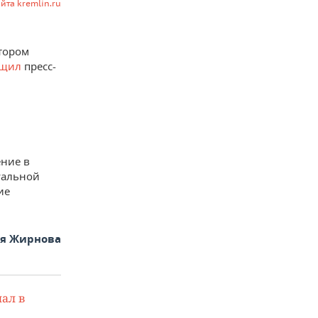
айта kremlin.ru
отором
бщил
пресс-
ние в
уальной
ие
ья Жирнова
ал в