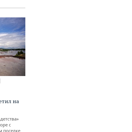
етил на
детства»
оре с
м поселке