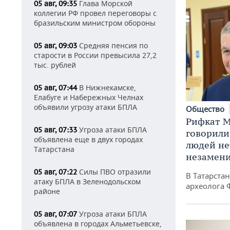
Глава Морской
05 авг, 09:35
коллегии РФ провел переговоры с
бразильским министром обороны
Средняя пенсия по
05 авг, 09:03
старости в России превысила 27,2
тыс. рублей
В Нижнекамске,
05 авг, 07:44
Елабуге и Набережных Челнах
объявили угрозу атаки БПЛА
Общество
Рифкат М
Угроза атаки БПЛА
05 авг, 07:33
говорили
объявлена еще в двух городах
людей нет
Татарстана
незамен
Силы ПВО отразили
05 авг, 07:22
В Татарста
атаку БПЛА в Зеленодольском
археолога 
районе
Угроза атаки БПЛА
05 авг, 07:07
объявлена в городах Альметьевске,