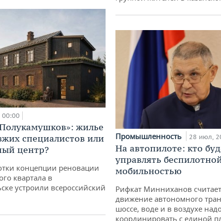
00:00
«Полукамушков»: жилье
Промышленность
зжих специалистов или
28 июл, 2
На автопилоте: кто буд
ный центр?
управлять беспилотно
отки концепции реновации
мобильностью
ого квартала в
ске устроили всероссийский
Рифкат Минниханов считает
движение автономного тран
шоссе, воде и в воздухе над
координировать с единой 