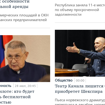
: особенности
Республика заняла 11-е мест
льной аренды
по объему просроченной
задолженности
ммерческих площадей в ОКН
занских предпринимателей
Общество
00:00
нность
Театр Камала лишится 
28 июл, 20:45
илоте: кто будет
приобретет Шекспира
ь беспилотной
Пьеса норвежского драматур
остью
репертуара в декабре: запре