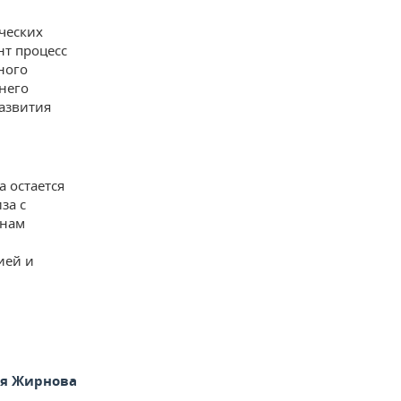
ческих
нт процесс
ного
него
азвития
а остается
за с
анам
ией и
ья Жирнова