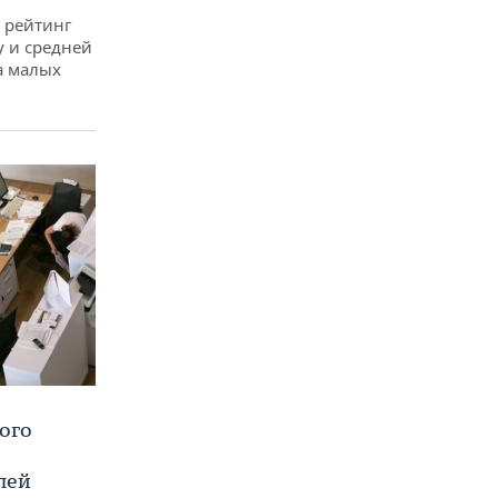
 рейтинг
у и средней
а малых
ого
лей