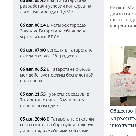
Власти Татарстана
06 авг, 08:45
разработали условия конкурса на
Рифкат Мин
льготную аренду в ЦУМе
движение а
шоссе, воде
В четырех городах
06 авг, 08:14
координир
Закамья Татарстана объявлена
угроза атаки БПЛА
Сегодня в Татарстане
06 авг, 07:00
ожидается до +28 градусов
В Татарстане с 06.05
06 авг, 06:52
мск действует режим беспилотной
опасности
Туристы съездили в
05 авг, 21:35
Татарстан около 1,5 млн раз за
первое полугодие
Общество
Карьерны
В Татарстане открыли
05 авг, 20:46
школьни
сезон охоты на боровую и полевую
дичь с подружейными собаками