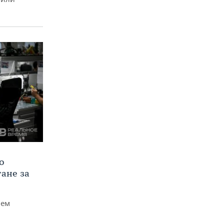
о
тане за
чем