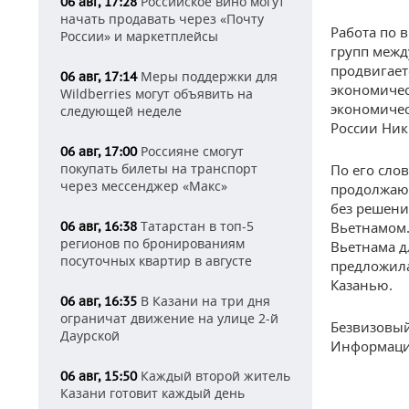
Российское вино могут
06 авг, 17:28
начать продавать через «Почту
Работа по 
России» и маркетплейсы
групп межд
продвигает
Меры поддержки для
06 авг, 17:14
экономичес
Wildberries могут объявить на
экономичес
следующей неделе
России Ник
Россияне смогут
06 авг, 17:00
покупать билеты на транспорт
По его сло
через мессенджер «Макс»
продолжают
без решени
Татарстан в топ-5
Вьетнамом.
06 авг, 16:38
регионов по бронированиям
Вьетнама д
посуточных квартир в августе
предложил
Казанью.
В Казани на три дня
06 авг, 16:35
ограничат движение на улице 2-й
Безвизовый
Даурской
Информацию
Каждый второй житель
06 авг, 15:50
Казани готовит каждый день