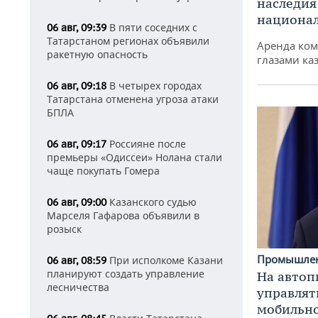
наследия
национа
В пяти соседних с
06 авг, 09:39
Татарстаном регионах объявили
Аренда ко
ракетную опасность
глазами ка
В четырех городах
06 авг, 09:18
Татарстана отменена угроза атаки
БПЛА
Россияне после
06 авг, 09:17
премьеры «Одиссеи» Нолана стали
чаще покупать Гомера
Казанского судью
06 авг, 09:00
Марселя Гафарова объявили в
розыск
Промышле
При исполкоме Казани
06 авг, 08:59
планируют создать управление
На автоп
лесничества
управлят
мобильн