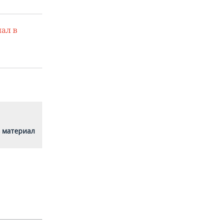
ал в
 материал