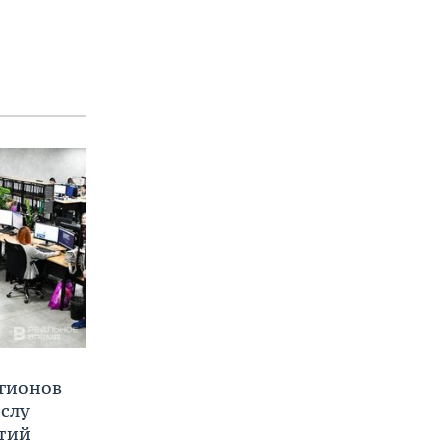
егионов
ислу
тий