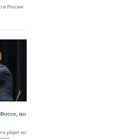
о в России
Фоссе, но
га уйдет из
тили