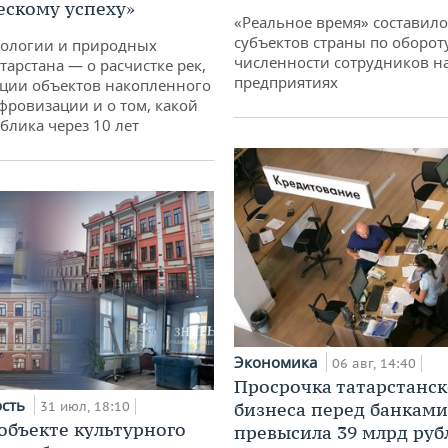
ескому успеху»
«Реальное время» составило
субъектов страны по оборот
кологии и природных
численности сотрудников н
тарстана — о расчистке рек,
предприятиях
ции объектов накопленного
ифровизации и о том, какой
блика через 10 лет
Экономика
06 авг, 14:40
Просрочка татарстанск
ость
31 июл, 18:10
бизнеса перед банками
 объекте культурного
превысила 39 млрд руб