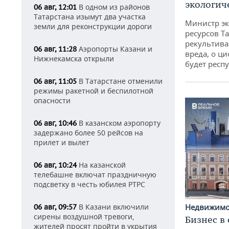
экологич
В одном из районов
06 авг, 12:01
Татарстана изымут два участка
Министр э
земли для реконструкции дороги
ресурсов Та
рекультива
Аэропорты Казани и
06 авг, 11:28
вреда, о ц
Нижнекамска открыли
будет респу
В Татарстане отменили
06 авг, 11:05
режимы ракетной и беспилотной
опасности
В казанском аэропорту
06 авг, 10:46
задержано более 50 рейсов на
прилет и вылет
На казанской
06 авг, 10:24
телебашне включат праздничную
подсветку в честь юбилея РТРС
В Казани включили
Недвижим
06 авг, 09:57
сирены воздушной тревоги,
Бизнес в
жителей просят пройти в укрытия