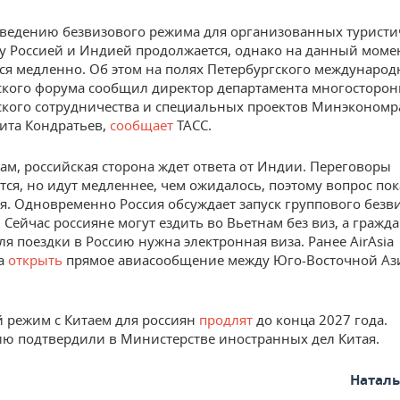
введению безвизового режима для организованных туристи
у Россией и Индией продолжается, однако на данный моме
ся медленно. Об этом на полях Петербургского международ
кого форума сообщил директор департамента многосторон
кого сотрудничества и специальных проектов Минэкономр
ита Кондратьев,
сообщает
ТАСС.
вам, российская сторона ждет ответа от Индии. Переговоры
ся, но идут медленнее, чем ожидалось, поэтому вопрос пок
я. Одновременно Россия обсуждает запуск группового безви
 Сейчас россияне могут ездить во Вьетнам без виз, а гражд
ля поездки в Россию нужна электронная виза. Ранее AirAsia
а
открыть
прямое авиасообщение между Юго-Восточной Аз
 режим с Китаем для россиян
продлят
до конца 2027 года.
 подтвердили в Министерстве иностранных дел Китая.
Натал