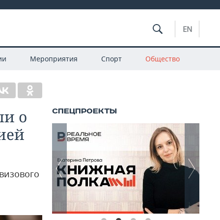
EN
ии
Мероприятия
Спорт
Общество
ли о
дией
звизового