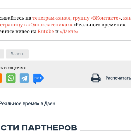
сывайтесь на
телеграм-канал
,
группу «ВКонтакте»
,
кан
страницу в «Одноклассниках»
«Реального времени».
евные видео на
Rutube
и
«Дзене»
.
Власть
ь в соцсетях
Распечатать
Реальное время» в Дзен
СТИ ПАРТНЕРОВ