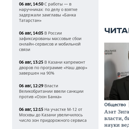
С работы — в
06 авг, 14:50
наручниках: по делу о взятке
задержали замглавы «Банка
Татарстан»
ЧИТА
В России
06 авг, 14:05
зафиксированы массовые сбои
онлайн-сервисов и мобильной
связи
В Казани капремонт
06 авг, 13:25
дворов по программе «Наш двор»
завершен на 90%
Власти
06 авг, 12:29
Великобритании ввели санкции
против «Озон Банка»
Общество
На участке М-12 от
06 авг, 12:15
Азат Зиг
Москвы до Казани увеличилось
власти, б
число зон придорожного сервиса
науки ве