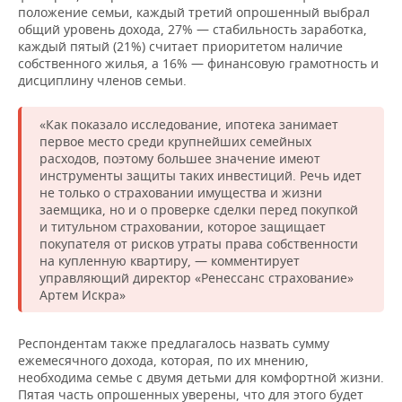
ВОДНЫЕ ВИДЫ СПОРТА
ОБРАЗОВАНИЕ
положение семьи, каждый третий опрошенный выбрал
общий уровень дохода, 27% — стабильность заработка,
ХОККЕЙ С МЯЧОМ
ПРОИСШЕСТВИЯ
каждый пятый (21%) считает приоритетом наличие
собственного жилья, а 16% — финансовую грамотность и
дисциплину членов семьи.
«Как показало исследование, ипотека занимает
первое место среди крупнейших семейных
расходов, поэтому большее значение имеют
инструменты защиты таких инвестиций. Речь идет
не только о страховании имущества и жизни
заемщика, но и о проверке сделки перед покупкой
и титульном страховании, которое защищает
покупателя от рисков утраты права собственности
на купленную квартиру, — комментирует
управляющий директор «Ренессанс страхование»
Артем Искра»
Респондентам также предлагалось назвать сумму
ежемесячного дохода, которая, по их мнению,
необходима семье с двумя детьми для комфортной жизни.
Пятая часть опрошенных уверены, что для этого будет