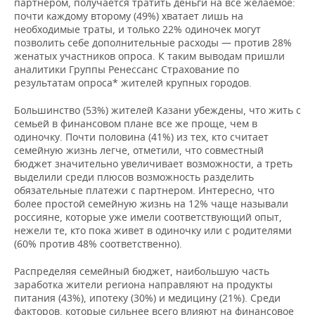
партнером, получается тратить деньги на все желаемое:
НЕФТЕХИМИЯ
почти каждому второму (49%) хватает лишь на
РОЗНИЧНАЯ ТОРГОВЛЯ
НОВОСТИ ТЕХНОЛОГИЙ
МЕРОПРИЯТИЯ
необходимые траты, и только 22% одиночек могут
НЕФТЬ
позволить себе дополнительные расходы — против 28%
женатых участников опроса. К таким выводам пришли
ТРАНСПОРТ
IT
НОВОСТИ МЕРОПРИЯТИЙ
СПОРТ
ОПК
аналитики Группы Ренессанс Страхование по
результатам опроса* жителей крупных городов.
УСЛУГИ
МЕДИА
ВЫЕЗДНАЯ РЕДАКЦИЯ
НОВОСТИ СПОРТА
ОБЩЕСТВО
ЭНЕРГЕТИКА
Большинство (53%) жителей Казани убеждены, что жить с
ТЕЛЕКОММУНИКАЦИИ
БИЗНЕС-БРАНЧИ
ФУТБОЛ
НОВОСТИ ОБЩЕСТВА
ФОТОГАЛЕРЕЯ
семьей в финансовом плане все же проще, чем в
одиночку. Почти половина (41%) из тех, кто считает
семейную жизнь легче, отметили, что совместный
ONLINE-КОНФЕРЕНЦИИ
ХОККЕЙ
ВЛАСТЬ
СЮЖЕТЫ
бюджет значительно увеличивает возможности, а треть
выделили среди плюсов возможность разделить
ОТКРЫТАЯ ЛЕКЦИЯ
БАСКЕТБОЛ
ИНФРАСТРУКТУРА
СПРАВОЧНИК
обязательные платежи с партнером. Интересно, что
более простой семейную жизнь на 12% чаще называли
россияне, которые уже имели соответствующий опыт,
ВОЛЕЙБОЛ
ИСТОРИЯ
СПИСОК ПЕРСОН
ПОЛНАЯ ВЕРСИЯ
нежели те, кто пока живет в одиночку или с родителями
(60% против 48% соответственно).
КИБЕРСПОРТ
КУЛЬТУРА
СПИСОК КОМПАНИЙ
Распределяя семейный бюджет, наибольшую часть
заработка жители региона направляют на продукты
ФИГУРНОЕ КАТАНИЕ
МЕДИЦИНА
питания (43%), ипотеку (30%) и медицину (21%). Среди
факторов, которые сильнее всего влияют на финансовое