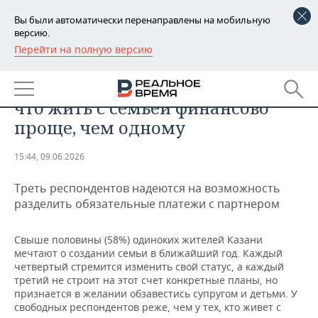
Вы были автоматически перенаправлены на мобильную
версию.
Перейти на полную версию
РЕГИОНЫ
ОБЩЕСТВО
Половина казанцев убеждены,
БАШКОРТОСТАН
НОВОСТИ
что жить с семьей финансово
ТАТАРСТАН
АНАЛИТИКА
проще, чем одному
УДМУРТИЯ
НОВОСТИ АНАЛИТИКИ
ЭКОНОМИКА
15:44, 09.06.2026
ДЕКЛАРАЦИИ О ДОХОДАХ
НОВОСТИ ЭКОНОМИКИ
ПРОМЫШЛЕННОСТЬ
Треть респондентов надеются на возможность
разделить обязательные платежи с партнером
КОРОЛИ ГОСЗАКАЗА ПФО
ФИНАНСЫ
НОВОСТИ
НЕДВИЖИМОСТЬ
ПРОМЫШЛЕННОСТИ
Свыше половины (58%) одиноких жителей Казани
ВУЗЫ ТАТАРСТАНА
БАНКИ
НОВОСТИ НЕДВИЖИМОСТИ
АВТО
мечтают о создании семьи в ближайший год. Каждый
АГРОПРОМ
четвертый стремится изменить свой статус, а каждый
КОМУ ПРИНАДЛЕЖАТ
БЮДЖЕТ
НОВОСТИ АВТО
БИЗНЕС
третий не строит на этот счет конкретные планы, но
ТОРГОВЫЕ ЦЕНТРЫ
МАШИНОСТРОЕНИЕ
признается в желании обзавестись супругом и детьми. У
ТАТАРСТАНА
свободных респондентов реже, чем у тех, кто живет с
ИНВЕСТИЦИИ
НОВОСТИ БИЗНЕСА
ТЕХНОЛОГИИ