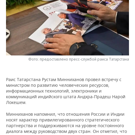
НЕФТЕХИМИЯ
РОЗНИЧНАЯ ТОРГОВЛЯ
НОВОСТИ ТЕХНОЛОГИЙ
МЕРОПРИЯТИЯ
НЕФТЬ
ТРАНСПОРТ
IT
НОВОСТИ МЕРОПРИЯТИЙ
СПОРТ
ОПК
УСЛУГИ
МЕДИА
ВЫЕЗДНАЯ РЕДАКЦИЯ
НОВОСТИ СПОРТА
ОБЩЕСТВО
ЭНЕРГЕТИКА
ТЕЛЕКОММУНИКАЦИИ
БИЗНЕС-БРАНЧИ
ФУТБОЛ
НОВОСТИ ОБЩЕСТВА
ФОТОГАЛЕРЕЯ
Фото: предоставлено пресс-службой раиса Татарстана
ONLINE-КОНФЕРЕНЦИИ
ХОККЕЙ
ВЛАСТЬ
СЮЖЕТЫ
Раис Татарстана Рустам Минниханов провел встречу с
ОТКРЫТАЯ ЛЕКЦИЯ
БАСКЕТБОЛ
ИНФРАСТРУКТУРА
СПРАВОЧНИК
министром по развитию человеческих ресурсов,
информационных технологий, электроники и
ВОЛЕЙБОЛ
ИСТОРИЯ
СПИСОК ПЕРСОН
ПОЛНАЯ ВЕРСИЯ
коммуникаций индийского штата Андхра-Прадеш Нарой
Локешем.
КИБЕРСПОРТ
КУЛЬТУРА
СПИСОК КОМПАНИЙ
Минниханов напомнил, что отношения России и Индии
носят характер привилегированного стратегического
ФИГУРНОЕ КАТАНИЕ
МЕДИЦИНА
партнерства и поддерживаются на уровне постоянного
диалога между руководством двух стран. Он отметил, что