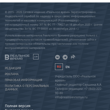
© 2015 - 2026 Сетевое издание «Реальное время» Зарегистрировано
Федеральной службой по надзору в сфере связи, информационных
технологий и массовых коммуникаций (Роскомнадзор) –
регистрационный номер ЭЛ № ФС 77 - 79627 от 18 декабря 2020 г. (ранее
свидетельство Эл № ФС 77-59331 от 18 сентября 2014 г.)
Использование материалов Реального Времени разрешено только с
предварительного согласия правообладателей, упоминание сайта и
прямая гиперссылка обязательны при частичном или полном
воспроизведении материалов.
18+
RU
EN
РЕДАКЦИЯ
РЕКЛАМА
Учредитель ООО «Реальное
ПРАВОВАЯ ИНФОРМАЦИЯ
время»
Главный редактор Саушина А.А.
ПОЛИТИКА О ПЕРСОНАЛЬНЫХ
Телефон редакции: +7 (843) 222-
ДАННЫХ
90-80
info@realnoevremya.ru
Полная версия