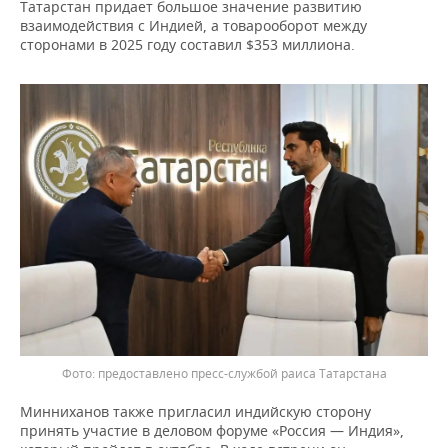
ВОДНЫЕ ВИДЫ СПОРТА
ОБРАЗОВАНИЕ
Татарстан придает большое значение развитию
взаимодействия с Индией, а товарооборот между
сторонами в 2025 году составил $353 миллиона.
ХОККЕЙ С МЯЧОМ
ПРОИСШЕСТВИЯ
предоставлено пресс-службой раиса Татарстана
Минниханов также пригласил индийскую сторону
принять участие в деловом форуме «Россия — Индия»,