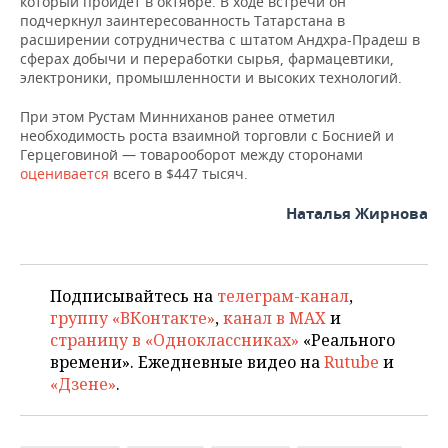
который пройдет в октябре. В ходе встречи он
подчеркнул заинтересованность Татарстана в
расширении сотрудничества с штатом Андхра-Прадеш в
сферах добычи и переработки сырья, фармацевтики,
электроники, промышленности и высоких технологий.
При этом Рустам Минниханов ранее отметил
необходимость роста взаимной торговли с Боснией и
Герцеговиной — товарооборот между сторонами
оценивается
всего в $447 тысяч.
Наталья Жирнова
Подписывайтесь на
телеграм-канал
,
группу «ВКонтакте»
,
канал в MAX
и
страницу в «Одноклассниках»
«Реального
времени». Ежедневные видео на
Rutube
и
«Дзене»
.