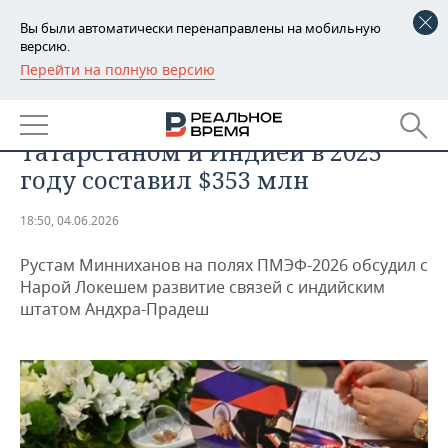
Вы были автоматически перенаправлены на мобильную
версию.
Перейти на полную версию
РЕГИОНЫ
ОБЩЕСТВО
Товарооборот между
БАШКОРТОСТАН
НОВОСТИ
Татарстаном и Индией в 2025
ТАТАРСТАН
АНАЛИТИКА
году составил $353 млн
УДМУРТИЯ
НОВОСТИ АНАЛИТИКИ
ЭКОНОМИКА
18:50, 04.06.2026
ДЕКЛАРАЦИИ О ДОХОДАХ
НОВОСТИ ЭКОНОМИКИ
ПРОМЫШЛЕННОСТЬ
Рустам Минниханов на полях ПМЭФ-2026 обсудил с
Нарой Локешем развитие связей с индийским
КОРОЛИ ГОСЗАКАЗА ПФО
ФИНАНСЫ
НОВОСТИ
НЕДВИЖИМОСТЬ
штатом Андхра-Прадеш
ПРОМЫШЛЕННОСТИ
ВУЗЫ ТАТАРСТАНА
БАНКИ
НОВОСТИ НЕДВИЖИМОСТИ
АВТО
АГРОПРОМ
КОМУ ПРИНАДЛЕЖАТ
БЮДЖЕТ
НОВОСТИ АВТО
БИЗНЕС
ТОРГОВЫЕ ЦЕНТРЫ
МАШИНОСТРОЕНИЕ
ТАТАРСТАНА
ИНВЕСТИЦИИ
НОВОСТИ БИЗНЕСА
ТЕХНОЛОГИИ