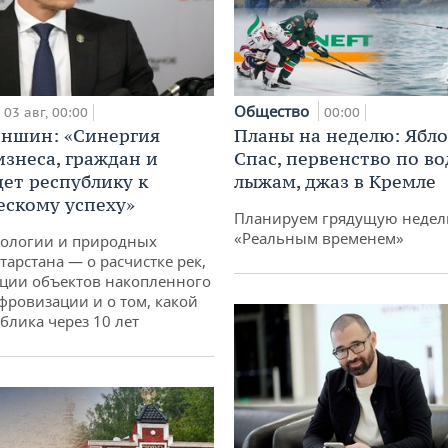
Общество
03 авг, 00:00
00:00
аншин: «Синергия
Планы на неделю: Ябл
изнеса, граждан и
Спас, первенство по в
дет республику к
лыжам, джаз в Кремле
ескому успеху»
Планируем грядущую неделю
«Реальным временем»
кологии и природных
тарстана — о расчистке рек,
ции объектов накопленного
ифровизации и о том, какой
блика через 10 лет