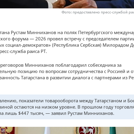
Фото: предоставлено пресс-службой ра
стана Рустам Минниханов на полях Петербургского междун
кого форума — 2026 провел встречу с председателем парти
х социал-демократов» (Республика Сербская) Милорадом Д
ресс-служба раиса РТ.
ереговоров Минниханов поблагодарил собеседника за
ельную позицию по вопросам сотрудничества с Россией и 
ванность Татарстана в развитии диалога с партнерами из Р
алению, показатели товарооборота между Татарстаном и Бо
виной остаются на низком уровне. В прошлом году торговл
ла лишь $447 тысяч, — заявил Рустам Минниханов.