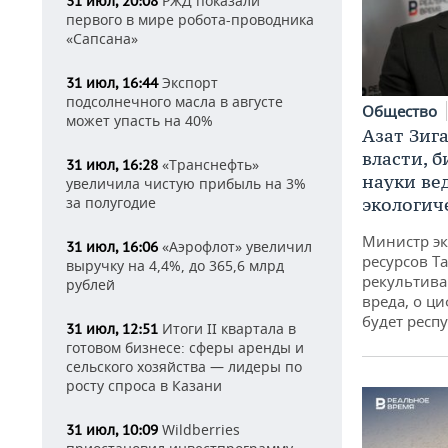
РЖД показали
31 июл, 20:08
первого в мире робота-проводника
«Сапсана»
Экспорт
31 июл, 16:44
подсолнечного масла в августе
Общество
может упасть на 40%
Азат Зиг
власти, б
«Транснефть»
31 июл, 16:28
науки ве
увеличила чистую прибыль на 3%
за полугодие
экологич
Министр э
«Аэрофлот» увеличил
31 июл, 16:06
ресурсов Та
выручку на 4,4%, до 365,6 млрд
рекультива
рублей
вреда, о ц
будет респу
Итоги II квартала в
31 июл, 12:51
готовом бизнесе: сферы аренды и
сельского хозяйства — лидеры по
росту спроса в Казани
Wildberries
31 июл, 10:09