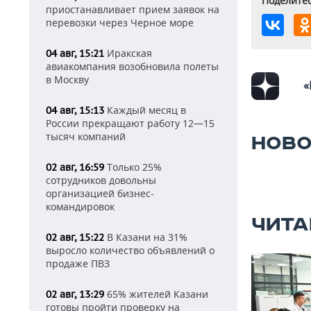
Поделитес
приостанавливает прием заявок на
перевозки через Черное море
Иракская
04 авг, 15:21
авиакомпания возобновила полеты
в Москву
«
Каждый месяц в
04 авг, 15:13
России прекращают работу 12—15
тысяч компаний
НОВО
Только 25%
02 авг, 16:59
сотрудников довольны
организацией бизнес-
командировок
ЧИТА
В Казани на 31%
02 авг, 15:22
выросло количество объявлений о
продаже ПВЗ
65% жителей Казани
02 авг, 13:29
готовы пройти проверку на