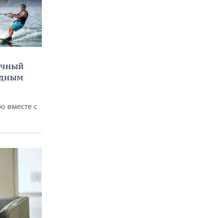
очный
одным
 вместе с