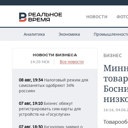
НОВОСТИ
ФОТО
Аналитика
Экономика
Промышленност
НОВОСТИ БИЗНЕСА
БИЗНЕС
Все новости
14:20 МСК
Минн
товар
Налоговый режим для
08 авг, 19:34
самозанятых одобряют 34%
Босни
россиян
низк
Бизнес обяжут
07 авг, 19:10
регистрировать сим-карты для
16:16, 04.06
устройств на «Госуслугах»
Товарооб
Хуснуллин заявил о
07 авг, 18:30