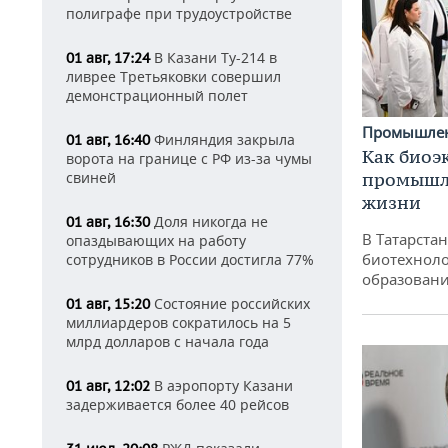
полиграфе при трудоустройстве
В Казани Ту-214 в
01 авг, 17:24
ливрее Третьяковки совершил
демонстрационный полет
Промышле
Финляндия закрыла
01 авг, 16:40
Как биоэ
ворота на границе с РФ из-за чумы
промышле
свиней
жизни
Доля никогда не
01 авг, 16:30
В Татарста
опаздывающих на работу
биотехноло
сотрудников в России достигла 77%
образовани
Состояние российских
01 авг, 15:20
миллиардеров сократилось на 5
млрд долларов с начала года
В аэропорту Казани
01 авг, 12:02
задерживается более 40 рейсов