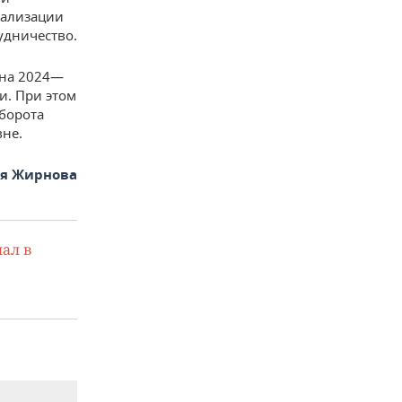
еализации
удничество.
 на 2024—
и. При этом
оборота
вне.
ья Жирнова
ал в