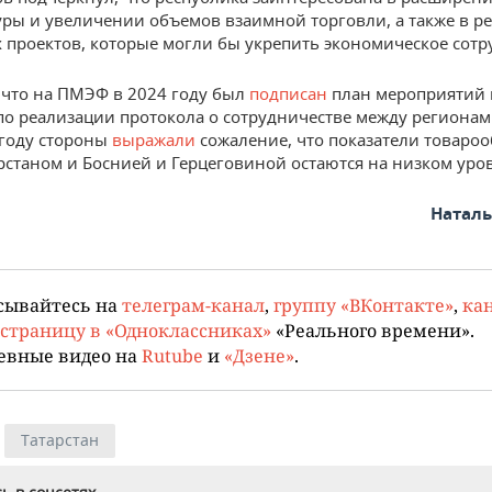
ры и увеличении объемов взаимной торговли, а также в р
 проектов, которые могли бы укрепить экономическое сотр
что на ПМЭФ в 2024 году был
подписан
план мероприятий
по реализации протокола о сотрудничестве между регионам
 году стороны
выражали
сожаление, что показатели товаро
рстаном и Боснией и Герцеговиной остаются на низком уро
Натал
сывайтесь на
телеграм-канал
,
группу «ВКонтакте»
,
кан
страницу в «Одноклассниках»
«Реального времени».
евные видео на
Rutube
и
«Дзене»
.
Татарстан