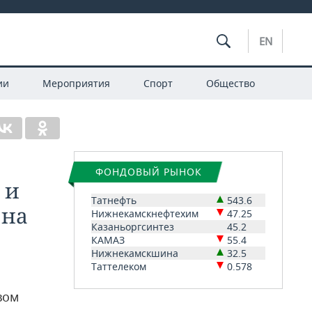
EN
ии
Мероприятия
Спорт
Общество
ФОНДОВЫЙ РЫНОК
 и
Татнефть
543.6
 на
Нижнекамскнефтехим
47.25
Казаньоргсинтез
45.2
КАМАЗ
55.4
Нижнекамскшина
32.5
Таттелеком
0.578
вом