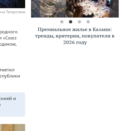
иса Татарстана
Премиальное жилье в Казани:
ародного
тренды, критерии, покупатели в
и «Союз
2026 году
одиком,
отметил
еспублики
снией и
я