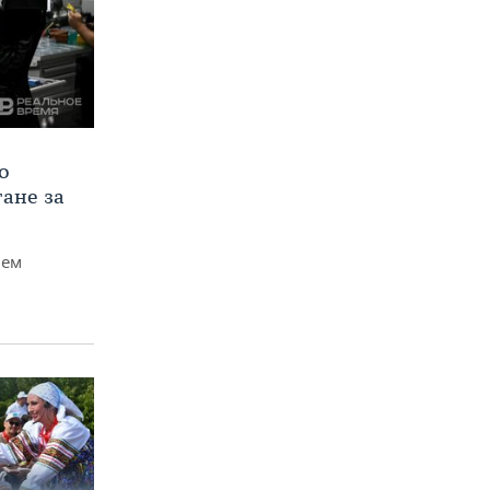
о
тане за
чем