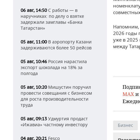
номенклату
С работы — в
06 авг, 14:50
совместных
наручниках: по делу о взятке
задержали замглавы «Банка
Напомним, 
Татарстан»
2026 годы 
уже в 2025
В аэропорту Казани
05 авг, 11:00
между Тата
задерживаются более 50 рейсов
Россия нарастила
05 авг, 10:46
экспорт шоколада на 18% за
полгода
Подпи
Мишустин поручил
05 авг, 10:20
провести совещания с бизнесом
MAX
и
для роста производительности
Ежедн
труда
Удмуртия продаст
05 авг, 09:13
«Ижавиа» частному инвестору
Бизнес
Fesco
04 авг, 20:21