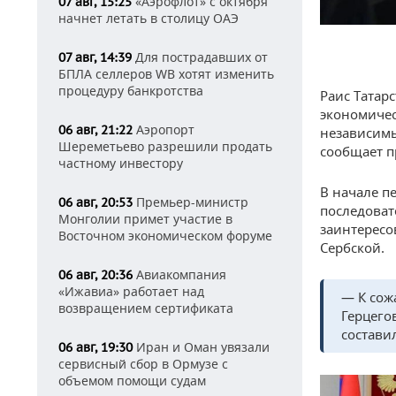
«Аэрофлот» с октября
07 авг, 15:25
начнет летать в столицу ОАЭ
Для пострадавших от
07 авг, 14:39
БПЛА селлеров WB хотят изменить
процедуру банкротства
Раис Татар
экономичес
Аэропорт
06 авг, 21:22
независимы
Шереметьево разрешили продать
сообщает п
частному инвестору
В начале п
Премьер-министр
06 авг, 20:53
последоват
Монголии примет участие в
заинтересо
Восточном экономическом форуме
Сербской.
Авиакомпания
06 авг, 20:36
«Ижавиа» работает над
— К сож
возвращением сертификата
Герцего
состави
Иран и Оман увязали
06 авг, 19:30
сервисный сбор в Ормузе с
объемом помощи судам