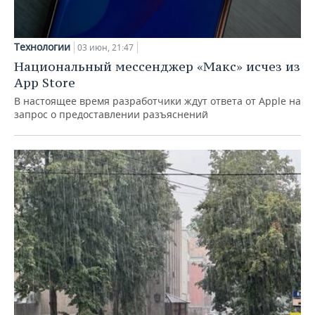
ВОДНЫЕ ВИДЫ СПОРТА
ОБРАЗОВАНИЕ
ХОККЕЙ С МЯЧОМ
ПРОИСШЕСТВИЯ
Технологии
03 июн, 21:47
Национальный мессенджер «Макс» исчез из
App Store
В настоящее время разработчики ждут ответа от Apple на
запрос о предоставлении разъяснений