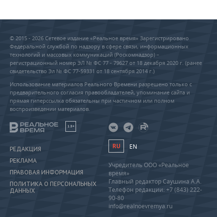
© 2015 - 2026 Сетевое издание «Реальное время» Зарегистрировано
Федеральной службой по надзору в сфере связи, информационных
технологий и массовых коммуникаций (Роскомнадзор) –
регистрационный номер ЭЛ № ФС 77 - 79627 от 18 декабря 2020 г. (ранее
свидетельство Эл № ФС 77-59331 от 18 сентября 2014 г.)
Использование материалов Реального Времени разрешено только с
предварительного согласия правообладателей, упоминание сайта и
прямая гиперссылка обязательны при частичном или полном
воспроизведении материалов.
18+
RU
EN
РЕДАКЦИЯ
РЕКЛАМА
Учредитель ООО «Реальное
ПРАВОВАЯ ИНФОРМАЦИЯ
время»
Главный редактор Саушина А.А.
ПОЛИТИКА О ПЕРСОНАЛЬНЫХ
Телефон редакции: +7 (843) 222-
ДАННЫХ
90-80
info@realnoevremya.ru