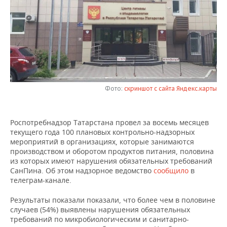
НЕФТЕХИМИЯ
РОЗНИЧНАЯ ТОРГОВЛЯ
НОВОСТИ ТЕХНОЛОГИЙ
МЕРОПРИЯТИЯ
НЕФТЬ
ТРАНСПОРТ
IT
НОВОСТИ МЕРОПРИЯТИЙ
СПОРТ
ОПК
УСЛУГИ
МЕДИА
ВЫЕЗДНАЯ РЕДАКЦИЯ
НОВОСТИ СПОРТА
ОБЩЕСТВО
ЭНЕРГЕТИКА
ТЕЛЕКОММУНИКАЦИИ
БИЗНЕС-БРАНЧИ
ФУТБОЛ
НОВОСТИ ОБЩЕСТВА
ФОТОГАЛЕРЕЯ
Фото:
скриншот с сайта Яндекс.карты
ONLINE-КОНФЕРЕНЦИИ
ХОККЕЙ
ВЛАСТЬ
СЮЖЕТЫ
Роспотребнадзор Татарстана провел за восемь месяцев
текущего года 100 плановых контрольно-надзорных
ОТКРЫТАЯ ЛЕКЦИЯ
БАСКЕТБОЛ
ИНФРАСТРУКТУРА
СПРАВОЧНИК
мероприятий в организациях, которые занимаются
производством и оборотом продуктов питания, половина
ВОЛЕЙБОЛ
ИСТОРИЯ
СПИСОК ПЕРСОН
ПОЛНАЯ ВЕРСИЯ
из которых имеют нарушения обязательных требований
СанПина. Об этом надзорное ведомство
сообщило
в
телеграм-канале.
КИБЕРСПОРТ
КУЛЬТУРА
СПИСОК КОМПАНИЙ
Результаты показали показали, что более чем в половине
ФИГУРНОЕ КАТАНИЕ
МЕДИЦИНА
случаев (54%) выявлены нарушения обязательных
требований по микробиологическим и санитарно-