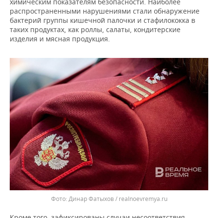
ВОДНЫЕ ВИДЫ СПОРТА
ОБРАЗОВАНИЕ
химическим показателям безопасности. Наиболее
распространенными нарушениями стали обнаружение
бактерий группы кишечной палочки и стафилококка в
ХОККЕЙ С МЯЧОМ
ПРОИСШЕСТВИЯ
таких продуктах, как роллы, салаты, кондитерские
изделия и мясная продукция.
Динар Фатыхов / realnoevremya.ru
Кроме того, зафиксированы случаи несоответствия