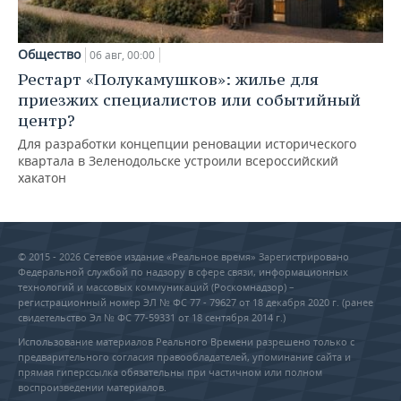
Общество
06 авг, 00:00
Рестарт «Полукамушков»: жилье для
приезжих специалистов или событийный
центр?
Для разработки концепции реновации исторического
квартала в Зеленодольске устроили всероссийский
хакатон
© 2015 - 2026 Сетевое издание «Реальное время» Зарегистрировано
Федеральной службой по надзору в сфере связи, информационных
технологий и массовых коммуникаций (Роскомнадзор) –
регистрационный номер ЭЛ № ФС 77 - 79627 от 18 декабря 2020 г. (ранее
свидетельство Эл № ФС 77-59331 от 18 сентября 2014 г.)
Использование материалов Реального Времени разрешено только с
предварительного согласия правообладателей, упоминание сайта и
прямая гиперссылка обязательны при частичном или полном
воспроизведении материалов.