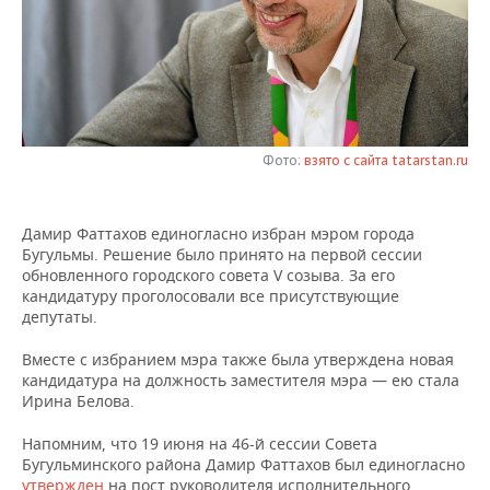
НЕФТЕХИМИЯ
РОЗНИЧНАЯ ТОРГОВЛЯ
НОВОСТИ ТЕХНОЛОГИЙ
МЕРОПРИЯТИЯ
НЕФТЬ
ТРАНСПОРТ
IT
НОВОСТИ МЕРОПРИЯТИЙ
СПОРТ
ОПК
УСЛУГИ
МЕДИА
ВЫЕЗДНАЯ РЕДАКЦИЯ
НОВОСТИ СПОРТА
ОБЩЕСТВО
ЭНЕРГЕТИКА
Фото:
взято с сайта tatarstan.ru
ТЕЛЕКОММУНИКАЦИИ
БИЗНЕС-БРАНЧИ
ФУТБОЛ
НОВОСТИ ОБЩЕСТВА
ФОТОГАЛЕРЕЯ
Дамир Фаттахов единогласно избран мэром города
ONLINE-КОНФЕРЕНЦИИ
ХОККЕЙ
ВЛАСТЬ
СЮЖЕТЫ
Бугульмы. Решение было принято на первой сессии
обновленного городского совета V созыва. За его
ОТКРЫТАЯ ЛЕКЦИЯ
БАСКЕТБОЛ
ИНФРАСТРУКТУРА
СПРАВОЧНИК
кандидатуру проголосовали все присутствующие
депутаты.
ВОЛЕЙБОЛ
ИСТОРИЯ
СПИСОК ПЕРСОН
ПОЛНАЯ ВЕРСИЯ
Вместе с избранием мэра также была утверждена новая
кандидатура на должность заместителя мэра — ею стала
КИБЕРСПОРТ
КУЛЬТУРА
СПИСОК КОМПАНИЙ
Ирина Белова.
ФИГУРНОЕ КАТАНИЕ
МЕДИЦИНА
Напомним, что 19 июня на 46-й сессии Совета
Бугульминского района Дамир Фаттахов был единогласно
утвержден
на пост руководителя исполнительного