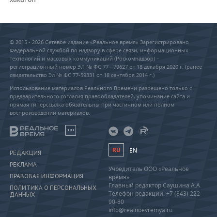
© 2015 - 2026 Сетевое издание «Реальное время» Зарегистрировано
Федеральной службой по надзору в сфере связи, информационных
технологий и массовых коммуникаций (Роскомнадзор) –
регистрационный номер ЭЛ № ФС 77 - 79627 от 18 декабря 2020 г. (ранее
свидетельство Эл № ФС 77-59331 от 18 сентября 2014 г.)
Использование материалов Реального Времени разрешено только с
предварительного согласия правообладателей, упоминание сайта и
прямая гиперссылка обязательны при частичном или полном
воспроизведении материалов.
18+
RU
EN
РЕДАКЦИЯ
РЕКЛАМА
Учредитель ООО «Реальное
ПРАВОВАЯ ИНФОРМАЦИЯ
время»
Главный редактор Саушина А.А.
ПОЛИТИКА О ПЕРСОНАЛЬНЫХ
Телефон редакции: +7 (843) 222-
ДАННЫХ
90-80
info@realnoevremya.ru