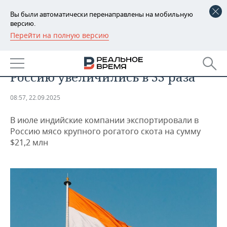
Вы были автоматически перенаправлены на мобильную
версию.
Перейти на полную версию
РЕГИОНЫ
ПРОМЫШЛЕННОСТЬ
Поставки говядины из Индии в
БАШКОРТОСТАН
НОВОСТИ
Россию увеличились в 33 раза
ТАТАРСТАН
АНАЛИТИКА
08:57, 22.09.2025
УДМУРТИЯ
НОВОСТИ АНАЛИТИКИ
ЭКОНОМИКА
В июле индийские компании экспортировали в
ДЕКЛАРАЦИИ О ДОХОДАХ
НОВОСТИ ЭКОНОМИКИ
ПРОМЫШЛЕННОСТЬ
Россию мясо крупного рогатого скота на сумму
$21,2 млн
КОРОЛИ ГОСЗАКАЗА ПФО
ФИНАНСЫ
НОВОСТИ
НЕДВИЖИМОСТЬ
ПРОМЫШЛЕННОСТИ
ВУЗЫ ТАТАРСТАНА
БАНКИ
НОВОСТИ НЕДВИЖИМОСТИ
АВТО
АГРОПРОМ
КОМУ ПРИНАДЛЕЖАТ
БЮДЖЕТ
НОВОСТИ АВТО
БИЗНЕС
ТОРГОВЫЕ ЦЕНТРЫ
МАШИНОСТРОЕНИЕ
ТАТАРСТАНА
ИНВЕСТИЦИИ
НОВОСТИ БИЗНЕСА
ТЕХНОЛОГИИ