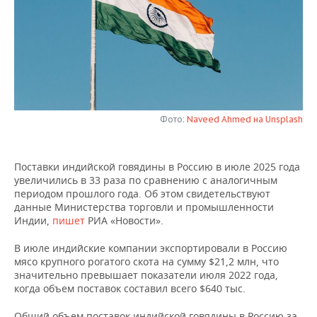
НЕФТЕХИМИЯ
РОЗНИЧНАЯ ТОРГОВЛЯ
НОВОСТИ ТЕХНОЛОГИЙ
МЕРОПРИЯТИЯ
НЕФТЬ
ТРАНСПОРТ
IT
НОВОСТИ МЕРОПРИЯТИЙ
СПОРТ
ОПК
УСЛУГИ
МЕДИА
ВЫЕЗДНАЯ РЕДАКЦИЯ
НОВОСТИ СПОРТА
ОБЩЕСТВО
ЭНЕРГЕТИКА
Фото:
Naveed Ahmed на Unsplash
ТЕЛЕКОММУНИКАЦИИ
БИЗНЕС-БРАНЧИ
ФУТБОЛ
НОВОСТИ ОБЩЕСТВА
ФОТОГАЛЕРЕЯ
ONLINE-КОНФЕРЕНЦИИ
ХОККЕЙ
ВЛАСТЬ
СЮЖЕТЫ
Поставки индийской говядины в Россию в июле 2025 года
увеличились в 33 раза по сравнению с аналогичным
ОТКРЫТАЯ ЛЕКЦИЯ
БАСКЕТБОЛ
ИНФРАСТРУКТУРА
СПРАВОЧНИК
периодом прошлого года. Об этом свидетельствуют
данные Министерства торговли и промышленности
Индии,
пишет
РИА «Новости».
ВОЛЕЙБОЛ
ИСТОРИЯ
СПИСОК ПЕРСОН
ПОЛНАЯ ВЕРСИЯ
В июле индийские компании экспортировали в Россию
КИБЕРСПОРТ
КУЛЬТУРА
СПИСОК КОМПАНИЙ
мясо крупного рогатого скота на сумму $21,2 млн, что
значительно превышает показатели июля 2022 года,
ФИГУРНОЕ КАТАНИЕ
МЕДИЦИНА
когда объем поставок составил всего $640 тыс.
Общий объем поставок индийской говядины в Россию за