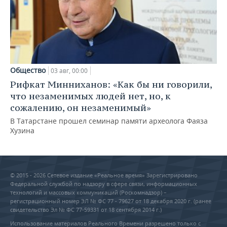
Общество
03 авг, 00:00
Рифкат Минниханов: «Как бы ни говорили,
что незаменимых людей нет, но, к
сожалению, он незаменимый»
В Татарстане прошел семинар памяти археолога Фаяза
Хузина
© 2015 - 2026 Сетевое издание «Реальное время» Зарегистрировано
Федеральной службой по надзору в сфере связи, информационных
технологий и массовых коммуникаций (Роскомнадзор) –
регистрационный номер ЭЛ № ФС 77 - 79627 от 18 декабря 2020 г. (ранее
свидетельство Эл № ФС 77-59331 от 18 сентября 2014 г.)
Использование материалов Реального Времени разрешено только с