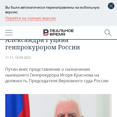
Вы были автоматически перенаправлены на мобильную
версию.
Перейти на полную версию
РЕГИОНЫ
ОБЩЕСТВО
Путин предложил назначить
БАШКОРТОСТАН
НОВОСТИ
Александра Гуцана
ТАТАРСТАН
АНАЛИТИКА
генпрокурором России
УДМУРТИЯ
НОВОСТИ АНАЛИТИКИ
ЭКОНОМИКА
11:11, 18.09.2025
ДЕКЛАРАЦИИ О ДОХОДАХ
НОВОСТИ ЭКОНОМИКИ
ПРОМЫШЛЕННОСТЬ
Путин внес представление о назначении
нынешнего Генпрокурора Игоря Краснова на
КОРОЛИ ГОСЗАКАЗА ПФО
ФИНАНСЫ
НОВОСТИ
НЕДВИЖИМОСТЬ
должность Председателя Верховного суда России
ПРОМЫШЛЕННОСТИ
ВУЗЫ ТАТАРСТАНА
БАНКИ
НОВОСТИ НЕДВИЖИМОСТИ
АВТО
АГРОПРОМ
КОМУ ПРИНАДЛЕЖАТ
БЮДЖЕТ
НОВОСТИ АВТО
БИЗНЕС
ТОРГОВЫЕ ЦЕНТРЫ
МАШИНОСТРОЕНИЕ
ТАТАРСТАНА
ИНВЕСТИЦИИ
НОВОСТИ БИЗНЕСА
ТЕХНОЛОГИИ