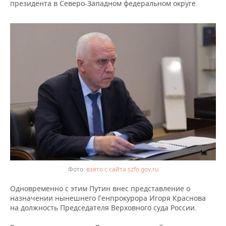
ВОДНЫЕ ВИДЫ СПОРТА
ОБРАЗОВАНИЕ
президента в Северо-Западном федеральном округе.
ХОККЕЙ С МЯЧОМ
ПРОИСШЕСТВИЯ
взято с сайта szfo.gov.ru
Одновременно с этим Путин внес представление о
назначении нынешнего Генпрокурора Игоря Краснова
на должность Председателя Верховного суда России.