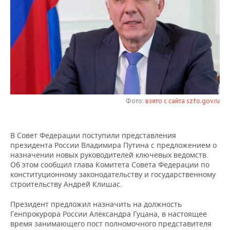
НЕФТЕХИМИЯ
РОЗНИЧНАЯ ТОРГОВЛЯ
НОВОСТИ ТЕХНОЛОГИЙ
МЕРОПРИЯТИЯ
НЕФТЬ
ТРАНСПОРТ
IT
НОВОСТИ МЕРОПРИЯТИЙ
СПОРТ
ОПК
УСЛУГИ
МЕДИА
ВЫЕЗДНАЯ РЕДАКЦИЯ
НОВОСТИ СПОРТА
ОБЩЕСТВО
ЭНЕРГЕТИКА
ТЕЛЕКОММУНИКАЦИИ
БИЗНЕС-БРАНЧИ
ФУТБОЛ
НОВОСТИ ОБЩЕСТВА
ФОТОГАЛЕРЕЯ
Фото:
взято с сайта szfo.gov.ru
ONLINE-КОНФЕРЕНЦИИ
ХОККЕЙ
ВЛАСТЬ
СЮЖЕТЫ
В Совет Федерации поступили представления
ОТКРЫТАЯ ЛЕКЦИЯ
БАСКЕТБОЛ
ИНФРАСТРУКТУРА
СПРАВОЧНИК
президента России Владимира Путина с предложением о
назначении новых руководителей ключевых ведомств.
ВОЛЕЙБОЛ
ИСТОРИЯ
СПИСОК ПЕРСОН
ПОЛНАЯ ВЕРСИЯ
Об этом сообщил глава Комитета Совета Федерации по
конституционному законодательству и государственному
КИБЕРСПОРТ
КУЛЬТУРА
СПИСОК КОМПАНИЙ
строительству Андрей Клишас.
Президент предложил назначить на должность
ФИГУРНОЕ КАТАНИЕ
МЕДИЦИНА
Генпрокурора России Александра Гуцана, в настоящее
время занимающего пост полномочного представителя