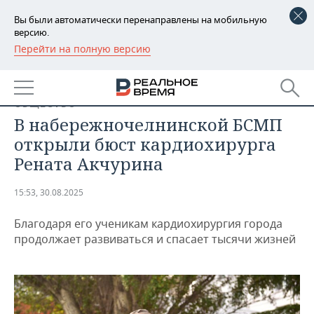
Вы были автоматически перенаправлены на мобильную
версию.
Перейти на полную версию
РЕГИОНЫ
БАШКОРТОСТАН
НОВОСТИ
ОБЩЕСТВО
ТАТАРСТАН
АНАЛИТИКА
В набережночелнинской БСМП
открыли бюст кардиохирурга
УДМУРТИЯ
НОВОСТИ АНАЛИТИКИ
ЭКОНОМИКА
Рената Акчурина
ДЕКЛАРАЦИИ О ДОХОДАХ
НОВОСТИ ЭКОНОМИКИ
ПРОМЫШЛЕННОСТЬ
15:53, 30.08.2025
КОРОЛИ ГОСЗАКАЗА ПФО
ФИНАНСЫ
НОВОСТИ
НЕДВИЖИМОСТЬ
ПРОМЫШЛЕННОСТИ
Благодаря его ученикам кардиохирургия города
продолжает развиваться и спасает тысячи жизней
ВУЗЫ ТАТАРСТАНА
БАНКИ
НОВОСТИ НЕДВИЖИМОСТИ
АВТО
АГРОПРОМ
КОМУ ПРИНАДЛЕЖАТ
БЮДЖЕТ
НОВОСТИ АВТО
БИЗНЕС
ТОРГОВЫЕ ЦЕНТРЫ
МАШИНОСТРОЕНИЕ
ТАТАРСТАНА
ИНВЕСТИЦИИ
НОВОСТИ БИЗНЕСА
ТЕХНОЛОГИИ