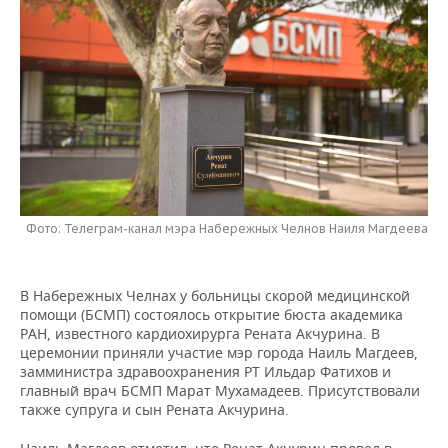
НЕФТЕХИМИЯ
РОЗНИЧНАЯ ТОРГОВЛЯ
НОВОСТИ ТЕХНОЛОГИЙ
МЕРОПРИЯТИЯ
НЕФТЬ
ТРАНСПОРТ
IT
НОВОСТИ МЕРОПРИЯТИЙ
СПОРТ
ОПК
УСЛУГИ
МЕДИА
ВЫЕЗДНАЯ РЕДАКЦИЯ
НОВОСТИ СПОРТА
ОБЩЕСТВО
ЭНЕРГЕТИКА
ТЕЛЕКОММУНИКАЦИИ
БИЗНЕС-БРАНЧИ
ФУТБОЛ
НОВОСТИ ОБЩЕСТВА
ФОТОГАЛЕРЕЯ
ONLINE-КОНФЕРЕНЦИИ
ХОККЕЙ
ВЛАСТЬ
СЮЖЕТЫ
Фото: Телеграм-канал мэра Набережных Челнов Наиля Магдеева
ОТКРЫТАЯ ЛЕКЦИЯ
БАСКЕТБОЛ
ИНФРАСТРУКТУРА
СПРАВОЧНИК
В Набережных Челнах у больницы скорой медицинской
ВОЛЕЙБОЛ
ИСТОРИЯ
СПИСОК ПЕРСОН
ПОЛНАЯ ВЕРСИЯ
помощи (БСМП) состоялось открытие бюста академика
РАН, известного кардиохирурга Рената Акчурина. В
церемонии приняли участие мэр города Наиль Магдеев,
КИБЕРСПОРТ
КУЛЬТУРА
СПИСОК КОМПАНИЙ
замминистра здравоохранения РТ Ильдар Фатихов и
главный врач БСМП Марат Мухамадеев. Присутствовали
ФИГУРНОЕ КАТАНИЕ
МЕДИЦИНА
также супруга и сын Рената Акчурина.