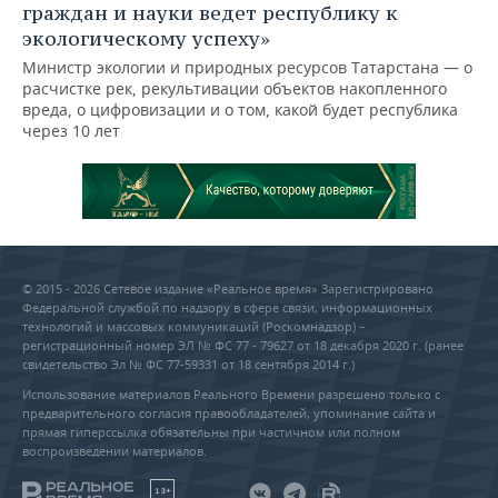
граждан и науки ведет республику к
экологическому успеху»
Министр экологии и природных ресурсов Татарстана — о
расчистке рек, рекультивации объектов накопленного
вреда, о цифровизации и о том, какой будет республика
через 10 лет
© 2015 - 2026 Сетевое издание «Реальное время» Зарегистрировано
Федеральной службой по надзору в сфере связи, информационных
технологий и массовых коммуникаций (Роскомнадзор) –
регистрационный номер ЭЛ № ФС 77 - 79627 от 18 декабря 2020 г. (ранее
свидетельство Эл № ФС 77-59331 от 18 сентября 2014 г.)
Использование материалов Реального Времени разрешено только с
предварительного согласия правообладателей, упоминание сайта и
прямая гиперссылка обязательны при частичном или полном
воспроизведении материалов.
18+