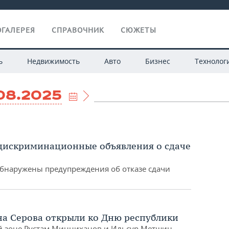
ГАЛЕРЕЯ
СПРАВОЧНИК
СЮЖЕТЫ
ь
Недвижимость
Авто
Бизнес
Технолог
08.2025
 дискриминационные объявления о сдаче
обнаружены предупреждения об отказе сдачи
на Серова открыли ко Дню республики
й зоне Рустам Минниханов и Ильсур Метшин