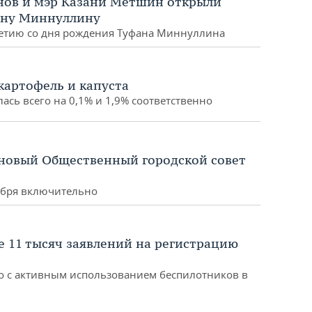
нов и мэр Казани Метшин открыли
ану Миннуллину
летию со дня рождения Туфана Миннуллина
картофель и капуста
ась всего на 0,1% и 1,9% соответственно
 новый Общественный городской совет
ября включительно
е 11 тысяч заявлений на регистрацию
но с активным использованием беспилотников в