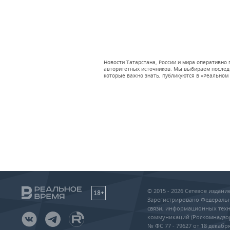
Новости Татарстана, России и мира оперативно
авторитетных источников. Мы выбираем последни
которые важно знать, публикуются в «Реальном 
© 2015 - 2026 Сетевое издан
18+
Зарегистрировано Федеральн
связи, информационных техн
коммуникаций (Роскомнадзо
№ ФС 77 - 79627 от 18 декабря