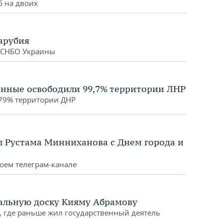
 на двоих
арубия
ы СНБО Украины
енные освободили 99,7% территории ЛНР
 79% территории ДНР
 Рустама Минниханова с Днем города и
оем телеграм-канале
альную доску Кияму Абрамову
, где раньше жил государственный деятель