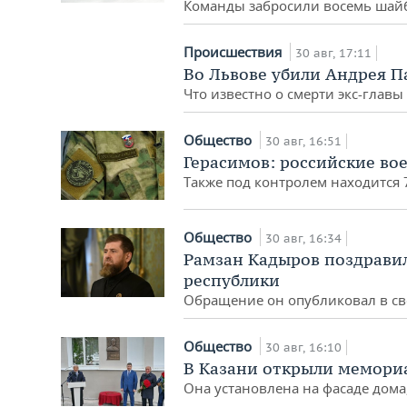
Команды забросили восемь шайб
Происшествия
30 авг, 17:11
Во Львове убили Андрея П
Что известно о смерти экс-глав
Общество
30 авг, 16:51
Герасимов: российские во
Также под контролем находится
Общество
30 авг, 16:34
Рамзан Кадыров поздравил
республики
Обращение он опубликовал в св
Общество
30 авг, 16:10
В Казани открыли мемори
Она установлена на фасаде дома