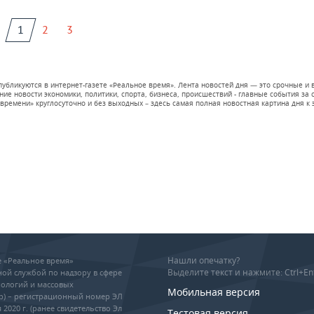
1
2
3
 публикуются в интернет-газете «Реальное время». Лента новостей дня — это срочные
е новости экономики, политики, спорта, бизнеса, происшествий - главные события за се
времени» круглосуточно и без выходных – здесь самая полная новостная картина дня к э
Нашли опечатку?
ие «Реальное время»
Выделите текст и нажмите: Ctrl+En
ой службой по надзору в сфере
ологий и массовых
Мобильная версия
р) – регистрационный номер ЭЛ
 2020 г. (ранее свидетельство Эл
Тестовая версия