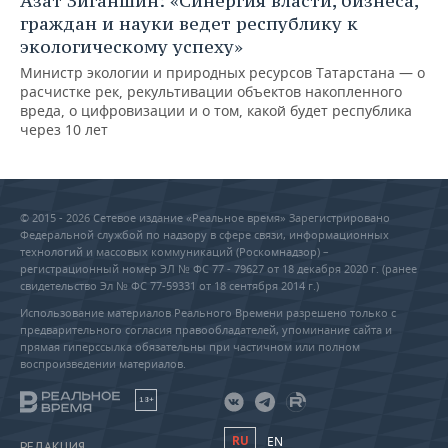
Азат Зиганшин: «Синергия власти, бизнеса,
граждан и науки ведет республику к
экологическому успеху»
Министр экологии и природных ресурсов Татарстана — о
расчистке рек, рекультивации объектов накопленного
вреда, о цифровизации и о том, какой будет республика
через 10 лет
© 2015 - 2026 Сетевое издание «Реальное время» Зарегистрировано
Федеральной службой по надзору в сфере связи, информационных
технологий и массовых коммуникаций (Роскомнадзор) –
регистрационный номер ЭЛ № ФС 77 - 79627 от 18 декабря 2020 г. (ранее
свидетельство Эл № ФС 77-59331 от 18 сентября 2014 г.)
Использование материалов Реального Времени разрешено только с
предварительного согласия правообладателей, упоминание сайта и
прямая гиперссылка обязательны при частичном или полном
воспроизведении материалов.
18+
RU
EN
РЕДАКЦИЯ