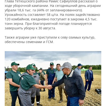
ВОДНЫЕ ВИДЫ СПОРТА
ОБРАЗОВАНИЕ
Глава Тетюшского района Рамис Сафиуллов рассказал о
ходе уборочной кампании. На сегодняшний день аграрии
убрали 18,6 тыс. га (44% от запланированного).
ХОККЕЙ С МЯЧОМ
ПРОИСШЕСТВИЯ
Урожайность составляет 58 ц/га. На полях задействовано
120 комбайнов, ежедневно поступает в закрома 4,5 тыс.
тонн зерна. При благоприятной погоде планируется
завершить уборку к 30 августа.
Также аграрии уже приступили к севу озимых культур,
обеспечены семенами и ГСМ.