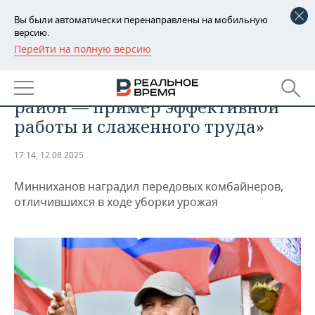
Вы были автоматически перенаправлены на мобильную
версию.
Перейти на полную версию
РЕГИОНЫ
ОБЩЕСТВО
Минниханов: «Тетюшский
БАШКОРТОСТАН
НОВОСТИ
район — пример эффективной
ТАТАРСТАН
АНАЛИТИКА
работы и слаженного труда»
УДМУРТИЯ
НОВОСТИ АНАЛИТИКИ
ЭКОНОМИКА
17:14, 12.08.2025
ДЕКЛАРАЦИИ О ДОХОДАХ
НОВОСТИ ЭКОНОМИКИ
ПРОМЫШЛЕННОСТЬ
Минниханов наградил передовых комбайнеров,
отличившихся в ходе уборки урожая
КОРОЛИ ГОСЗАКАЗА ПФО
ФИНАНСЫ
НОВОСТИ
НЕДВИЖИМОСТЬ
ПРОМЫШЛЕННОСТИ
ВУЗЫ ТАТАРСТАНА
БАНКИ
НОВОСТИ НЕДВИЖИМОСТИ
АВТО
АГРОПРОМ
КОМУ ПРИНАДЛЕЖАТ
БЮДЖЕТ
НОВОСТИ АВТО
БИЗНЕС
ТОРГОВЫЕ ЦЕНТРЫ
МАШИНОСТРОЕНИЕ
ТАТАРСТАНА
ИНВЕСТИЦИИ
НОВОСТИ БИЗНЕСА
ТЕХНОЛОГИИ