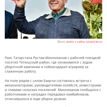
НЕФТЕХИМИЯ
РОЗНИЧНАЯ ТОРГОВЛЯ
НОВОСТИ ТЕХНОЛОГИЙ
МЕРОПРИЯТИЯ
НЕФТЬ
ТРАНСПОРТ
IT
НОВОСТИ МЕРОПРИЯТИЙ
СПОРТ
ОПК
УСЛУГИ
МЕДИА
ВЫЕЗДНАЯ РЕДАКЦИЯ
НОВОСТИ СПОРТА
ОБЩЕСТВО
ЭНЕРГЕТИКА
ТЕЛЕКОММУНИКАЦИИ
БИЗНЕС-БРАНЧИ
ФУТБОЛ
НОВОСТИ ОБЩЕСТВА
ФОТОГАЛЕРЕЯ
Фото:
взято с сайта tatarstan.ru
ONLINE-КОНФЕРЕНЦИИ
ХОККЕЙ
ВЛАСТЬ
СЮЖЕТЫ
Раис Татарстана Рустам Минниханов с рабочей поездкой
посетил Тетюшский район, где ознакомился с ходом
ОТКРЫТАЯ ЛЕКЦИЯ
БАСКЕТБОЛ
ИНФРАСТРУКТУРА
СПРАВОЧНИК
уборочной кампании и поблагодарил аграриев за
слаженную работу.
ВОЛЕЙБОЛ
ИСТОРИЯ
СПИСОК ПЕРСОН
ПОЛНАЯ ВЕРСИЯ
На поле рядом с селом Бакрчи состоялась встреча с
механизаторами, руководителями хозяйств, инвесторами
КИБЕРСПОРТ
КУЛЬТУРА
СПИСОК КОМПАНИЙ
и главами сельских поселений. Минниханов пообщался с
работниками и наградил передовых комбайнеров,
ФИГУРНОЕ КАТАНИЕ
МЕДИЦИНА
отличившихся в ходе уборки урожая.