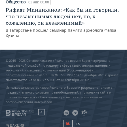
Общество
03 авг, 00:00
Рифкат Минниханов: «Как бы ни говорили,
что незаменимых людей нет, но, к
сожалению, он незаменимый»
В Татарстане прошел семинар памяти археолога Фаяза
Хузина
© 2015 - 2026 Сетевое издание «Реальное время» Зарегистрировано
Федеральной службой по надзору в сфере связи, информационных
технологий и массовых коммуникаций (Роскомнадзор) –
регистрационный номер ЭЛ № ФС 77 - 79627 от 18 декабря 2020 г. (ранее
свидетельство Эл № ФС 77-59331 от 18 сентября 2014 г.)
Использование материалов Реального Времени разрешено только с
предварительного согласия правообладателей, упоминание сайта и
прямая гиперссылка обязательны при частичном или полном
воспроизведении материалов.
18+
RU
EN
РЕДАКЦИЯ