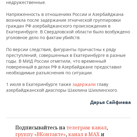
ВОДНЫЕ ВИДЫ СПОРТА
ОБРАЗОВАНИЕ
недружественные.
Напряженность в отношениях России и Азербайджана
ХОККЕЙ С МЯЧОМ
ПРОИСШЕСТВИЯ
возникла после задержания этнической группировки
граждан РФ азербайджанского происхождения в
Екатеринбурге. В Свердловской области было возбуждено
уголовное дело по фактам убийств.
По версии следствия, фигуранты причастны к ряду
преступлений, совершенных в Екатеринбурге в разные
годы. В МИД России отметили, что временный
поверенный в делах РФ в Азербайджане предоставил
необходимые разъяснения по ситуации.
1 июля в Екатеринбурге также
задержали
главу
азербайджанской диаспоры Шахлина Шихлинского.
Дарья Сайфиева
Подписывайтесь на
телеграм-канал
,
группу «ВКонтакте»
,
канал в MAX
и