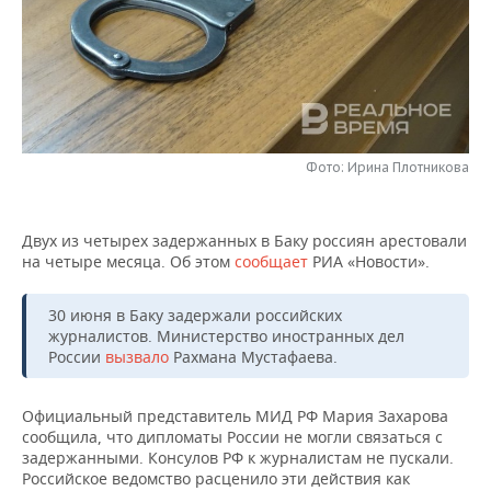
НЕФТЕХИМИЯ
РОЗНИЧНАЯ ТОРГОВЛЯ
НОВОСТИ ТЕХНОЛОГИЙ
МЕРОПРИЯТИЯ
НЕФТЬ
ТРАНСПОРТ
IT
НОВОСТИ МЕРОПРИЯТИЙ
СПОРТ
ОПК
УСЛУГИ
МЕДИА
ВЫЕЗДНАЯ РЕДАКЦИЯ
НОВОСТИ СПОРТА
ОБЩЕСТВО
ЭНЕРГЕТИКА
Фото: Ирина Плотникова
ТЕЛЕКОММУНИКАЦИИ
БИЗНЕС-БРАНЧИ
ФУТБОЛ
НОВОСТИ ОБЩЕСТВА
ФОТОГАЛЕРЕЯ
Двух из четырех задержанных в Баку россиян арестовали
ONLINE-КОНФЕРЕНЦИИ
ХОККЕЙ
ВЛАСТЬ
СЮЖЕТЫ
на четыре месяца. Об этом
сообщает
РИА «Новости».
ОТКРЫТАЯ ЛЕКЦИЯ
БАСКЕТБОЛ
ИНФРАСТРУКТУРА
СПРАВОЧНИК
30 июня в Баку задержали российских
журналистов. Министерство иностранных дел
ВОЛЕЙБОЛ
ИСТОРИЯ
СПИСОК ПЕРСОН
ПОЛНАЯ ВЕРСИЯ
России
вызвало
Рахмана Мустафаева.
КИБЕРСПОРТ
КУЛЬТУРА
СПИСОК КОМПАНИЙ
Официальный представитель МИД РФ Мария Захарова
сообщила, что дипломаты России не могли связаться с
ФИГУРНОЕ КАТАНИЕ
МЕДИЦИНА
задержанными. Консулов РФ к журналистам не пускали.
Российское ведомство расценило эти действия как