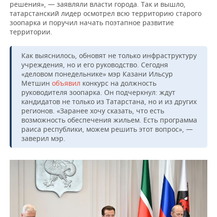
ВОДНЫЕ ВИДЫ СПОРТА
ОБРАЗОВАНИЕ
решения», — заявляли власти города. Так и вышло,
татарстанский лидер осмотрел всю территорию старого
зоопарка и поручил начать поэтапное развитие
ХОККЕЙ С МЯЧОМ
ПРОИСШЕСТВИЯ
территории.
Как выяснилось, обновят не только инфраструктуру
учреждения, но и его руководство. Сегодня
«деловом понедельнике» мэр Казани Ильсур
Метшин
объявил
конкурс на должность
руководителя зоопарка. Он подчеркнул: ждут
кандидатов не только из Татарстана, но и из других
регионов. «Заранее хочу сказать, что есть
возможность обеспечения жильем. Есть программа
раиса республики, можем решить этот вопрос», —
заверил мэр.