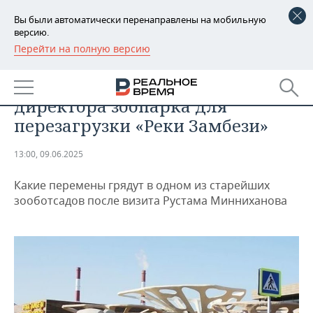
Вы были автоматически перенаправлены на мобильную
версию.
Перейти на полную версию
РЕГИОНЫ
ОБЩЕСТВО
В Казани ищут нового
БАШКОРТОСТАН
НОВОСТИ
директора зоопарка для
ТАТАРСТАН
АНАЛИТИКА
перезагрузки «Реки Замбези»
УДМУРТИЯ
НОВОСТИ АНАЛИТИКИ
ЭКОНОМИКА
13:00, 09.06.2025
ДЕКЛАРАЦИИ О ДОХОДАХ
НОВОСТИ ЭКОНОМИКИ
ПРОМЫШЛЕННОСТЬ
Какие перемены грядут в одном из старейших
зооботсадов после визита Рустама Минниханова
КОРОЛИ ГОСЗАКАЗА ПФО
ФИНАНСЫ
НОВОСТИ
НЕДВИЖИМОСТЬ
ПРОМЫШЛЕННОСТИ
ВУЗЫ ТАТАРСТАНА
БАНКИ
НОВОСТИ НЕДВИЖИМОСТИ
АВТО
АГРОПРОМ
КОМУ ПРИНАДЛЕЖАТ
БЮДЖЕТ
НОВОСТИ АВТО
БИЗНЕС
ТОРГОВЫЕ ЦЕНТРЫ
МАШИНОСТРОЕНИЕ
ТАТАРСТАНА
ИНВЕСТИЦИИ
НОВОСТИ БИЗНЕСА
ТЕХНОЛОГИИ