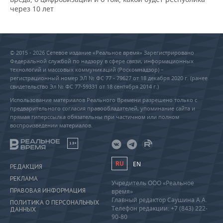
через 10 лет
© 2015 - 2026 Сетевое издание «Реальное время» Зарегистрировано
Федеральной службой по надзору в сфере связи, информационных
технологий и массовых коммуникаций (Роскомнадзор) –
регистрационный номер ЭЛ № ФС 77 - 79627 от 18 декабря 2020 г. (ранее
свидетельство Эл № ФС 77-59331 от 18 сентября 2014 г.)
Использование материалов Реального Времени разрешено только с
предварительного согласия правообладателей, упоминание сайта и
прямая гиперссылка обязательны при частичном или полном
воспроизведении материалов.
18+
RU
EN
РЕДАКЦИЯ
РЕКЛАМА
Учредитель ООО «Реальное
ПРАВОВАЯ ИНФОРМАЦИЯ
время»
Главный редактор Саушина А.А.
ПОЛИТИКА О ПЕРСОНАЛЬНЫХ
Телефон редакции: +7 (843) 222-
ДАННЫХ
90-80