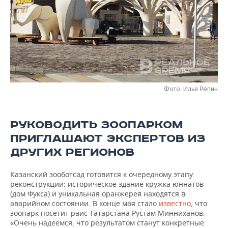
НЕФТЕХИМИЯ
РОЗНИЧНАЯ ТОРГОВЛЯ
НОВОСТИ ТЕХНОЛОГИЙ
МЕРОПРИЯТИЯ
НЕФТЬ
ТРАНСПОРТ
IT
НОВОСТИ МЕРОПРИЯТИЙ
СПОРТ
ОПК
УСЛУГИ
МЕДИА
ВЫЕЗДНАЯ РЕДАКЦИЯ
НОВОСТИ СПОРТА
ОБЩЕСТВО
ЭНЕРГЕТИКА
ТЕЛЕКОММУНИКАЦИИ
БИЗНЕС-БРАНЧИ
ФУТБОЛ
НОВОСТИ ОБЩЕСТВА
ФОТОГАЛЕРЕЯ
Фото: Илья Репин
ONLINE-КОНФЕРЕНЦИИ
ХОККЕЙ
ВЛАСТЬ
СЮЖЕТЫ
РУКОВОДИТЬ ЗООПАРКОМ
ОТКРЫТАЯ ЛЕКЦИЯ
БАСКЕТБОЛ
ИНФРАСТРУКТУРА
СПРАВОЧНИК
ПРИГЛАШАЮТ ЭКСПЕРТОВ ИЗ
ДРУГИХ РЕГИОНОВ
ВОЛЕЙБОЛ
ИСТОРИЯ
СПИСОК ПЕРСОН
ПОЛНАЯ ВЕРСИЯ
Казанский зооботсад готовится к очередному этапу
КИБЕРСПОРТ
КУЛЬТУРА
СПИСОК КОМПАНИЙ
реконструкции: историческое здание кружка юннатов
(дом Фукса) и уникальная оранжерея находятся в
аварийном состоянии. В конце мая стало
известно
, что
ФИГУРНОЕ КАТАНИЕ
МЕДИЦИНА
зоопарк посетит раис Татарстана Рустам Минниханов.
«Очень надеемся, что результатом станут конкретные