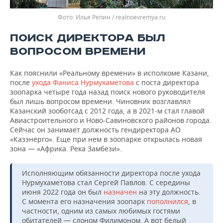
Илья Репин / realnoevremya.ru
ПОИСК ДИРЕКТОРА БЫЛ
ВОПРОСОМ ВРЕМЕНИ
Как пояснили «Реальному времени» в исполкоме Казани,
после
ухода Фаниса Нурмухаметова
с поста директора
зоопарка четыре года назад поиск нового руководителя
был лишь вопросом времени. Чиновник возглавлял
Казанский зооботсад с 2012 года, а в 2021-м стал главой
Авиастроительного и Ново-Савиновского районов города.
Сейчас он занимает должность гендиректора АО
«Казэнерго». Еще при нем в зоопарке открылась новая
зона — «Африка. Река Замбези».
Исполняющим обязанности директора после ухода
Нурмухаметова стал Сергей Павлов. С середины
июня 2022 года он был
назначен
на эту должность.
С момента его назначения зоопарк
пополнился
, в
частности, одним из самых любимых гостями
обитателей — слоном Филимоном. А вот белый