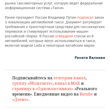
ВОДНЫЕ ВИДЫ СПОРТА
ОБРАЗОВАНИЕ
рынка таксомоторных услуг, которую ведет федеральная
информационная система «Такси».
ХОККЕЙ С МЯЧОМ
ПРОИСШЕСТВИЯ
Ранее президент России Владимир Путин
подписал
закон
о локализации автомобилей такси. Документ регулирует
требования к транспортным средствам для пассажирских
перевозок и стимулирует использование машин
российской сборки. В России
утвердили
список из 8
автомобилей, которые могут использоваться в такси,
включая модели Lada и некоторые китайские марки.
Рената Валеева
Подписывайтесь на
телеграм-канал
,
группу «ВКонтакте»
,
канал в MAX
и
страницу в «Одноклассниках»
«Реального
времени». Ежедневные видео на
Rutube
и
«Дзене»
.