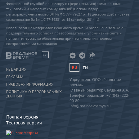
Федеральной службой по надзору в сфере связи, информационных
технологий и массовых коммуникаций (Роскомнадзор) –
регистрационный номер ЭЛ № ФС 77 - 79627 от 18 декабря 2020 г. (ранее
свидетельство Эл № ФС 77-59331 от 18 сентября 2014 г.)
Использование материалов Реального Времени разрешено только с
предварительного согласия правообладателей, упоминание сайта и
прямая гиперссылка обязательны при частичном или полном
воспроизведении материалов.
18+
RU
EN
РЕДАКЦИЯ
РЕКЛАМА
Учредитель ООО «Реальное
ПРАВОВАЯ ИНФОРМАЦИЯ
время»
Главный редактор Саушина А.А.
ПОЛИТИКА О ПЕРСОНАЛЬНЫХ
Телефон редакции: +7 (843) 222-
ДАННЫХ
90-80
info@realnoevremya.ru
Полная версия
Тестовая версия