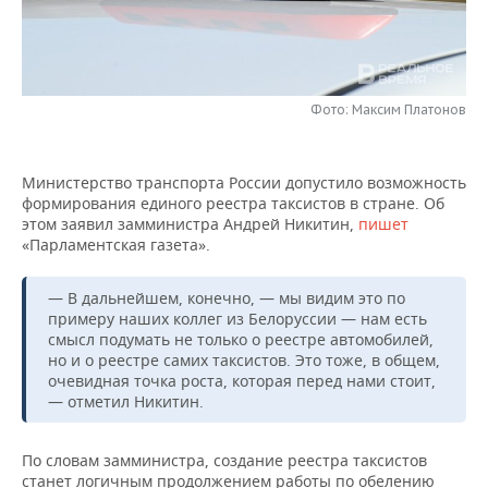
НЕФТЕХИМИЯ
РОЗНИЧНАЯ ТОРГОВЛЯ
НОВОСТИ ТЕХНОЛОГИЙ
МЕРОПРИЯТИЯ
НЕФТЬ
ТРАНСПОРТ
IT
НОВОСТИ МЕРОПРИЯТИЙ
СПОРТ
ОПК
Фото: Максим Платонов
УСЛУГИ
МЕДИА
ВЫЕЗДНАЯ РЕДАКЦИЯ
НОВОСТИ СПОРТА
ОБЩЕСТВО
ЭНЕРГЕТИКА
Министерство транспорта России допустило возможность
ТЕЛЕКОММУНИКАЦИИ
БИЗНЕС-БРАНЧИ
ФУТБОЛ
НОВОСТИ ОБЩЕСТВА
ФОТОГАЛЕРЕЯ
формирования единого реестра таксистов в стране. Об
этом заявил замминистра Андрей Никитин,
пишет
ONLINE-КОНФЕРЕНЦИИ
ХОККЕЙ
ВЛАСТЬ
СЮЖЕТЫ
«Парламентская газета».
ОТКРЫТАЯ ЛЕКЦИЯ
БАСКЕТБОЛ
ИНФРАСТРУКТУРА
СПРАВОЧНИК
— В дальнейшем, конечно, — мы видим это по
примеру наших коллег из Белоруссии — нам есть
смысл подумать не только о реестре автомобилей,
ВОЛЕЙБОЛ
ИСТОРИЯ
СПИСОК ПЕРСОН
ПОЛНАЯ ВЕРСИЯ
но и о реестре самих таксистов. Это тоже, в общем,
очевидная точка роста, которая перед нами стоит,
КИБЕРСПОРТ
КУЛЬТУРА
СПИСОК КОМПАНИЙ
— отметил Никитин.
ФИГУРНОЕ КАТАНИЕ
МЕДИЦИНА
По словам замминистра, создание реестра таксистов
станет логичным продолжением работы по обелению