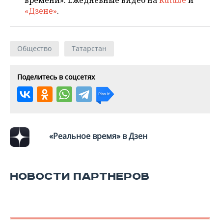
времени». Ежедневные видео на
Rutube
и
ВОДНЫЕ ВИДЫ СПОРТА
ОБРАЗОВАНИЕ
«Дзене»
.
ХОККЕЙ С МЯЧОМ
ПРОИСШЕСТВИЯ
Общество
Татарстан
Поделитесь в соцсетях
«Реальное время» в Дзен
НОВОСТИ ПАРТНЕРОВ