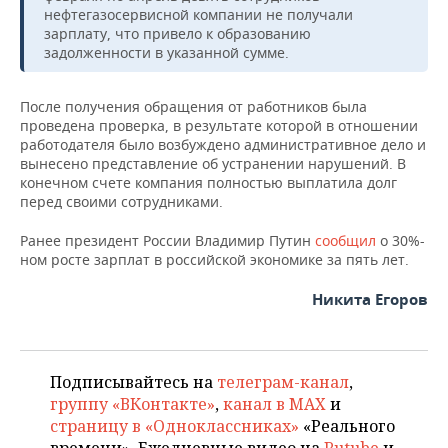
НЕФТЕХИМИЯ
нефтегазосервисной компании не получали
зарплату, что привело к образованию
РОЗНИЧНАЯ ТОРГОВЛЯ
НОВОСТИ ТЕХНОЛОГИЙ
МЕРОПРИЯТИЯ
НЕФТЬ
задолженности в указанной сумме.
ТРАНСПОРТ
IT
НОВОСТИ МЕРОПРИЯТИЙ
СПОРТ
ОПК
После получения обращения от работников была
проведена проверка, в результате которой в отношении
УСЛУГИ
МЕДИА
ВЫЕЗДНАЯ РЕДАКЦИЯ
НОВОСТИ СПОРТА
ОБЩЕСТВО
ЭНЕРГЕТИКА
работодателя было возбуждено административное дело и
вынесено представление об устранении нарушений. В
ТЕЛЕКОММУНИКАЦИИ
БИЗНЕС-БРАНЧИ
ФУТБОЛ
НОВОСТИ ОБЩЕСТВА
ФОТОГАЛЕРЕЯ
конечном счете компания полностью выплатила долг
перед своими сотрудниками.
ONLINE-КОНФЕРЕНЦИИ
ХОККЕЙ
ВЛАСТЬ
СЮЖЕТЫ
Ранее президент России Владимир Путин
сообщил
о 30%-
ном росте зарплат в российской экономике за пять лет.
ОТКРЫТАЯ ЛЕКЦИЯ
БАСКЕТБОЛ
ИНФРАСТРУКТУРА
СПРАВОЧНИК
Никита Егоров
ВОЛЕЙБОЛ
ИСТОРИЯ
СПИСОК ПЕРСОН
ПОЛНАЯ ВЕРСИЯ
КИБЕРСПОРТ
КУЛЬТУРА
СПИСОК КОМПАНИЙ
Подписывайтесь на
телеграм-канал
,
группу «ВКонтакте»
,
канал в MAX
и
ФИГУРНОЕ КАТАНИЕ
МЕДИЦИНА
страницу в «Одноклассниках»
«Реального