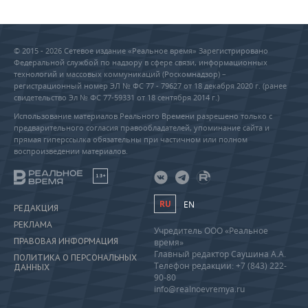
© 2015 - 2026 Сетевое издание «Реальное время» Зарегистрировано
Федеральной службой по надзору в сфере связи, информационных
технологий и массовых коммуникаций (Роскомнадзор) –
регистрационный номер ЭЛ № ФС 77 - 79627 от 18 декабря 2020 г. (ранее
свидетельство Эл № ФС 77-59331 от 18 сентября 2014 г.)
Использование материалов Реального Времени разрешено только с
предварительного согласия правообладателей, упоминание сайта и
прямая гиперссылка обязательны при частичном или полном
воспроизведении материалов.
18+
RU
EN
РЕДАКЦИЯ
РЕКЛАМА
Учредитель ООО «Реальное
ПРАВОВАЯ ИНФОРМАЦИЯ
время»
Главный редактор Саушина А.А.
ПОЛИТИКА О ПЕРСОНАЛЬНЫХ
Телефон редакции: +7 (843) 222-
ДАННЫХ
90-80
info@realnoevremya.ru