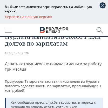
Вы были автоматически перенаправлены на мобильную
версию.
Перейти на полную версию
РЕГИОНЫ
ОБЩЕСТВО
Прокуроры обязали фирму из
БАШКОРТОСТАН
НОВОСТИ
Нурлата выплатить более 1 млн
ТАТАРСТАН
АНАЛИТИКА
долгов по зарплатам
УДМУРТИЯ
НОВОСТИ АНАЛИТИКИ
ЭКОНОМИКА
18:06, 05.06.2026
ДЕКЛАРАЦИИ О ДОХОДАХ
НОВОСТИ ЭКОНОМИКИ
ПРОМЫШЛЕННОСТЬ
Девять сотрудников не получали деньги за работу
три месяца
КОРОЛИ ГОСЗАКАЗА ПФО
ФИНАНСЫ
НОВОСТИ
НЕДВИЖИМОСТЬ
ПРОМЫШЛЕННОСТИ
Прокуроры Татарстана заставили компанию из Нурлата
ВУЗЫ ТАТАРСТАНА
БАНКИ
НОВОСТИ НЕДВИЖИМОСТИ
АВТО
погасить задолженность по зарплатам, превышающую 1
АГРОПРОМ
млн рублей.
КОМУ ПРИНАДЛЕЖАТ
БЮДЖЕТ
НОВОСТИ АВТО
БИЗНЕС
ТОРГОВЫЕ ЦЕНТРЫ
МАШИНОСТРОЕНИЕ
ТАТАРСТАНА
Как сообщила пресс-служба ведомства, в период с
ИНВЕСТИЦИИ
НОВОСТИ БИЗНЕСА
ТЕХНОЛОГИИ
февраля по апрель девять сотрудников