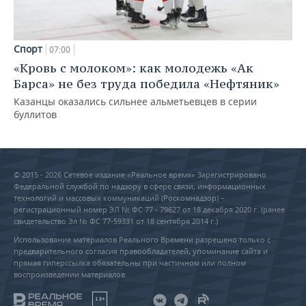
Спорт
07:00
«Кровь с молоком»: как молодежь «Ак
Барса» не без труда победила «Нефтяник»
Казанцы оказались сильнее альметьевцев в серии
буллитов
© 2015 - 2026 Сетевое издание «Реальное время» Зарегистрировано
Федеральной службой по надзору в сфере связи, информационных
технологий и массовых коммуникаций (Роскомнадзор) –
регистрационный номер ЭЛ № ФС 77 - 79627 от 18 декабря 2020 г. (ранее
свидетельство Эл № ФС 77-59331 от 18 сентября 2014 г.)
Использование материалов Реального Времени разрешено только с
предварительного согласия правообладателей, упоминание сайта и
прямая гиперссылка обязательны при частичном или полном
воспроизведении материалов.
18+