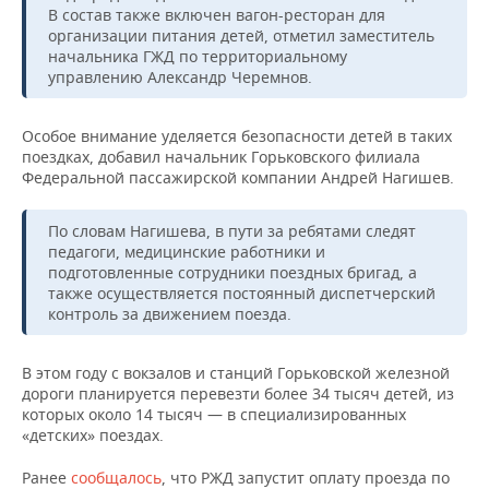
ВОДНЫЕ ВИДЫ СПОРТА
ОБРАЗОВАНИЕ
В состав также включен вагон-ресторан для
организации питания детей, отметил заместитель
ХОККЕЙ С МЯЧОМ
ПРОИСШЕСТВИЯ
начальника ГЖД по территориальному
управлению Александр Черемнов.
Особое внимание уделяется безопасности детей в таких
поездках, добавил начальник Горьковского филиала
Федеральной пассажирской компании Андрей Нагишев.
По словам Нагишева, в пути за ребятами следят
педагоги, медицинские работники и
подготовленные сотрудники поездных бригад, а
также осуществляется постоянный диспетчерский
контроль за движением поезда.
В этом году с вокзалов и станций Горьковской железной
дороги планируется перевезти более 34 тысяч детей, из
которых около 14 тысяч — в специализированных
«детских» поездах.
Ранее
сообщалось
, что РЖД запустит оплату проезда по