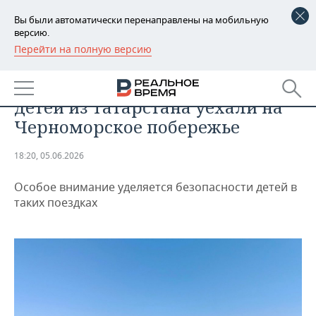
Вы были автоматически перенаправлены на мобильную
версию.
Перейти на полную версию
РЕГИОНЫ
ОБЩЕСТВО
В первые дни лета более 500
БАШКОРТОСТАН
НОВОСТИ
детей из Татарстана уехали на
ТАТАРСТАН
АНАЛИТИКА
Черноморское побережье
УДМУРТИЯ
НОВОСТИ АНАЛИТИКИ
ЭКОНОМИКА
18:20, 05.06.2026
ДЕКЛАРАЦИИ О ДОХОДАХ
НОВОСТИ ЭКОНОМИКИ
ПРОМЫШЛЕННОСТЬ
Особое внимание уделяется безопасности детей в
таких поездках
КОРОЛИ ГОСЗАКАЗА ПФО
ФИНАНСЫ
НОВОСТИ
НЕДВИЖИМОСТЬ
ПРОМЫШЛЕННОСТИ
ВУЗЫ ТАТАРСТАНА
БАНКИ
НОВОСТИ НЕДВИЖИМОСТИ
АВТО
АГРОПРОМ
КОМУ ПРИНАДЛЕЖАТ
БЮДЖЕТ
НОВОСТИ АВТО
БИЗНЕС
ТОРГОВЫЕ ЦЕНТРЫ
МАШИНОСТРОЕНИЕ
ТАТАРСТАНА
ИНВЕСТИЦИИ
НОВОСТИ БИЗНЕСА
ТЕХНОЛОГИИ