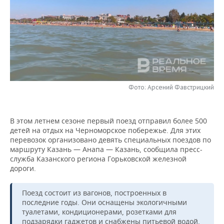
НЕФТЕХИМИЯ
РОЗНИЧНАЯ ТОРГОВЛЯ
НОВОСТИ ТЕХНОЛОГИЙ
МЕРОПРИЯТИЯ
НЕФТЬ
ТРАНСПОРТ
IT
НОВОСТИ МЕРОПРИЯТИЙ
СПОРТ
ОПК
УСЛУГИ
МЕДИА
ВЫЕЗДНАЯ РЕДАКЦИЯ
НОВОСТИ СПОРТА
ОБЩЕСТВО
ЭНЕРГЕТИКА
ТЕЛЕКОММУНИКАЦИИ
БИЗНЕС-БРАНЧИ
ФУТБОЛ
НОВОСТИ ОБЩЕСТВА
ФОТОГАЛЕРЕЯ
Фото: Арсений Фавстрицкий
ONLINE-КОНФЕРЕНЦИИ
ХОККЕЙ
ВЛАСТЬ
СЮЖЕТЫ
В этом летнем сезоне первый поезд отправил более 500
детей на отдых на Черноморское побережье. Для этих
ОТКРЫТАЯ ЛЕКЦИЯ
БАСКЕТБОЛ
ИНФРАСТРУКТУРА
СПРАВОЧНИК
перевозок организовано девять специальных поездов по
маршруту Казань — Анапа — Казань, сообщила пресс-
ВОЛЕЙБОЛ
ИСТОРИЯ
СПИСОК ПЕРСОН
ПОЛНАЯ ВЕРСИЯ
служба Казанского региона Горьковской железной
дороги.
КИБЕРСПОРТ
КУЛЬТУРА
СПИСОК КОМПАНИЙ
Поезд состоит из вагонов, построенных в
ФИГУРНОЕ КАТАНИЕ
МЕДИЦИНА
последние годы. Они оснащены экологичными
туалетами, кондиционерами, розетками для
подзарядки гаджетов и снабжены питьевой водой.