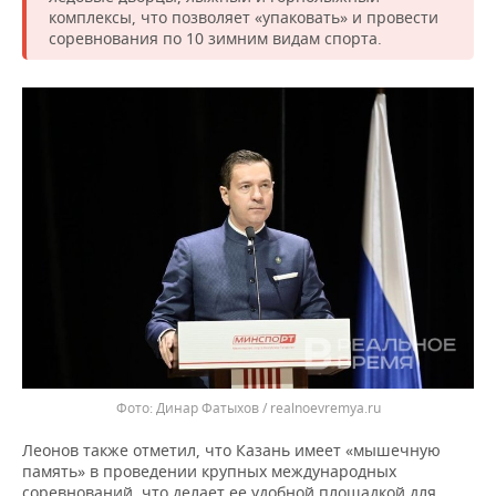
ВОДНЫЕ ВИДЫ СПОРТА
ОБРАЗОВАНИЕ
комплексы, что позволяет «упаковать» и провести
соревнования по 10 зимним видам спорта.
ХОККЕЙ С МЯЧОМ
ПРОИСШЕСТВИЯ
Динар Фатыхов / realnoevremya.ru
Леонов также отметил, что Казань имеет «мышечную
память» в проведении крупных международных
соревнований, что делает ее удобной площадкой для