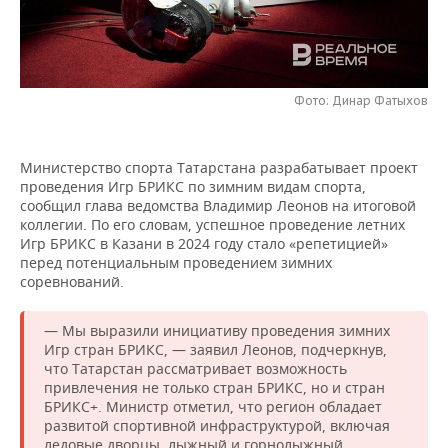
НЕФТЕХИМИЯ
РОЗНИЧНАЯ ТОРГОВЛЯ
НОВОСТИ ТЕХНОЛОГИЙ
МЕРОПРИЯТИЯ
НЕФТЬ
ТРАНСПОРТ
IT
НОВОСТИ МЕРОПРИЯТИЙ
СПОРТ
ОПК
Фото: Динар Фатыхов
УСЛУГИ
МЕДИА
ВЫЕЗДНАЯ РЕДАКЦИЯ
НОВОСТИ СПОРТА
ОБЩЕСТВО
ЭНЕРГЕТИКА
Министерство спорта Татарстана разрабатывает проект
ТЕЛЕКОММУНИКАЦИИ
БИЗНЕС-БРАНЧИ
ФУТБОЛ
НОВОСТИ ОБЩЕСТВА
ФОТОГАЛЕРЕЯ
проведения Игр БРИКС по зимним видам спорта,
сообщил глава ведомства Владимир Леонов на итоговой
ONLINE-КОНФЕРЕНЦИИ
ХОККЕЙ
ВЛАСТЬ
СЮЖЕТЫ
коллегии. По его словам, успешное проведение летних
Игр БРИКС в Казани в 2024 году стало «репетицией»
перед потенциальным проведением зимних
ОТКРЫТАЯ ЛЕКЦИЯ
БАСКЕТБОЛ
ИНФРАСТРУКТУРА
СПРАВОЧНИК
соревнований.
ВОЛЕЙБОЛ
ИСТОРИЯ
СПИСОК ПЕРСОН
ПОЛНАЯ ВЕРСИЯ
— Мы выразили инициативу проведения зимних
Игр стран БРИКС, — заявил Леонов, подчеркнув,
КИБЕРСПОРТ
КУЛЬТУРА
СПИСОК КОМПАНИЙ
что Татарстан рассматривает возможность
привлечения не только стран БРИКС, но и стран
ФИГУРНОЕ КАТАНИЕ
МЕДИЦИНА
БРИКС+. Министр отметил, что регион обладает
развитой спортивной инфраструктурой, включая
ледовые дворцы, лыжный и горнолыжный