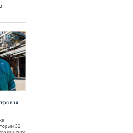
м
етровая
ка
оторый 32
его винтика