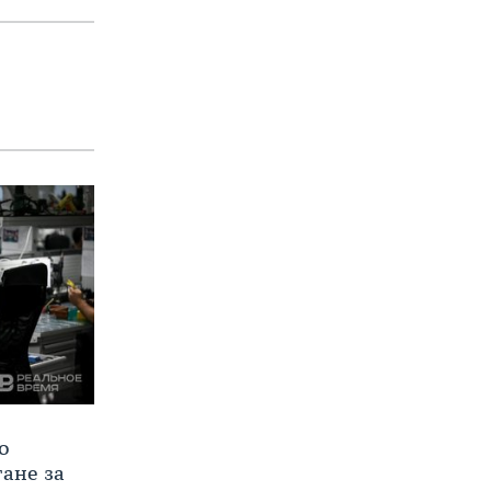
о
тане за