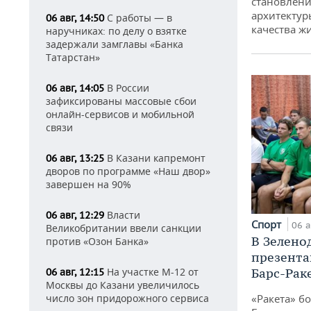
становлени
архитектур
С работы — в
06 авг, 14:50
качества ж
наручниках: по делу о взятке
задержали замглавы «Банка
Татарстан»
В России
06 авг, 14:05
зафиксированы массовые сбои
онлайн-сервисов и мобильной
связи
В Казани капремонт
06 авг, 13:25
дворов по программе «Наш двор»
завершен на 90%
Власти
06 авг, 12:29
Спорт
06 а
Великобритании ввели санкции
В Зелено
против «Озон Банка»
презента
На участке М-12 от
Барс-Рак
06 авг, 12:15
Москвы до Казани увеличилось
число зон придорожного сервиса
«Ракета» б