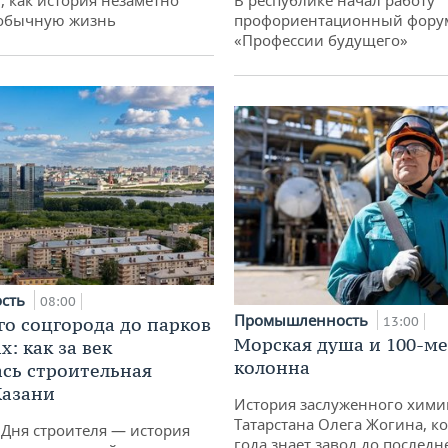
 обычную жизнь
профориентационный фору
«Профессии будущего»
ость
08:00
Промышленность
го соцгорода до парков
13:00
Морская душа и 100-м
: как за век
колонна
сь строительная
Казани
История заслуженного хими
Татарстана Олега Жогина, к
 Дня строителя — история
года знает завод до последн