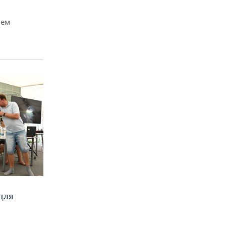
чем
для