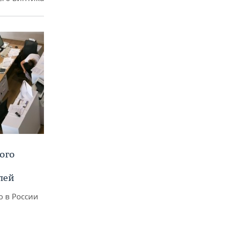
ого
лей
о в России