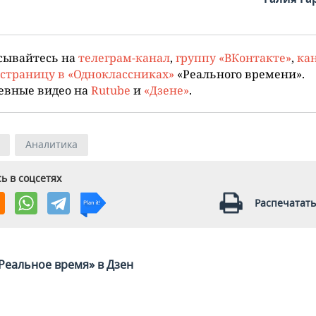
сывайтесь на
телеграм-канал
,
группу «ВКонтакте»
,
кан
страницу в «Одноклассниках»
«Реального времени».
евные видео на
Rutube
и
«Дзене»
.
Аналитика
ь в соцсетях
Распечатать
Реальное время» в Дзен