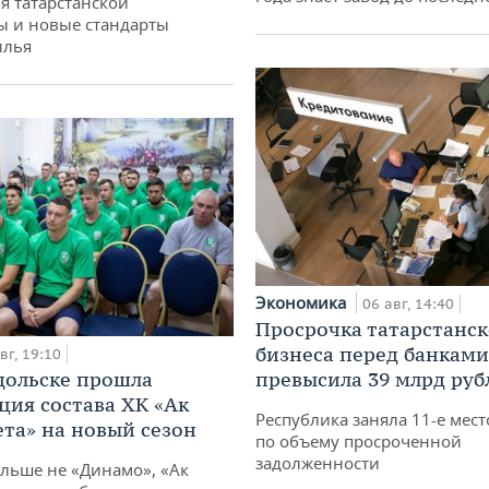
я татарстанской
ы и новые стандарты
илья
Экономика
06 авг, 14:40
Просрочка татарстанск
бизнеса перед банками
вг, 19:10
дольске прошла
превысила 39 млрд руб
ция состава ХК «Ак
Республика заняла 11-е мест
ета» на новый сезон
по объему просроченной
задолженности
ольше не «Динамо», «Ак