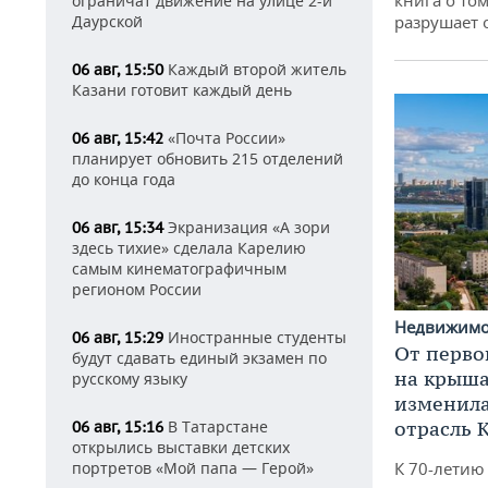
ограничат движение на улице 2-й
разрушает
Даурской
Каждый второй житель
06 авг, 15:50
Казани готовит каждый день
«Почта России»
06 авг, 15:42
планирует обновить 215 отделений
до конца года
Экранизация «А зори
06 авг, 15:34
здесь тихие» сделала Карелию
самым кинематографичным
регионом России
Недвижим
Иностранные студенты
06 авг, 15:29
От перво
будут сдавать единый экзамен по
на крышах
русскому языку
изменила
В Татарстане
отрасль 
06 авг, 15:16
открылись выставки детских
портретов «Мой папа — Герой»
К 70-летию