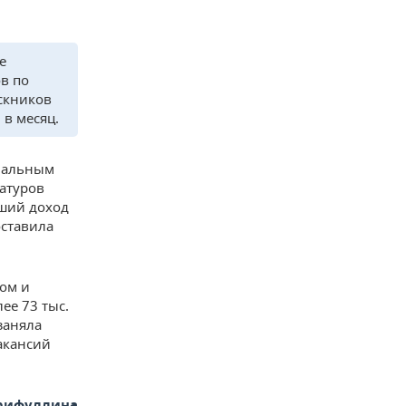
е
ов по
скников
 в месяц.
циальным
атуров
ьший доход
оставила
ком и
ее 73 тыс.
заняла
акансий
арифуллина