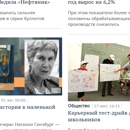
бедила «Нефтяник»
год вырос на 6,2%
азались сильнее
При этом показатели более 
ев в серии буллитов
половины обрабатывающих
производств снизились
01 авг, 00:00
Общество
история в маленькой
27 июл, 16:15
Карьерный тест-драйв 
школьников
вчера» Наталии Гинзбург —
, как история незаметно
В республике начал работу