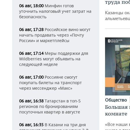
труда по
Минфин готов
06 авг, 18:00
уточнить налоговый учет затрат на
Казанцы ок
безопасность
альметьевц
Российское вино могут
06 авг, 17:28
начать продавать через «Почту
России» и маркетплейсы
Меры поддержки для
06 авг, 17:14
Wildberries могут объявить на
следующей неделе
Россияне смогут
06 авг, 17:00
покупать билеты на транспорт
через мессенджер «Макс»
Общество
Татарстан в топ-5
06 авг, 16:38
Большая 
регионов по бронированиям
посуточных квартир в августе
комнате
«Все наши 
В Казани на три дня
06 авг, 16:35
книга о том