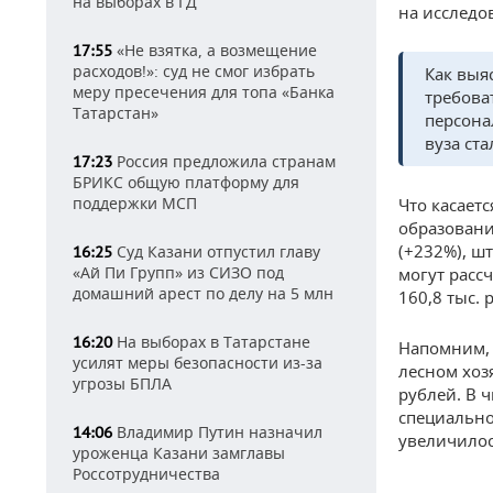
на выборах в ГД
на исследо
«Не взятка, а возмещение
17:55
расходов!»: суд не смог избрать
Как выя
меру пресечения для топа «Банка
требова
Татарстан»
персона
вуза ста
Россия предложила странам
17:23
БРИКС общую платформу для
поддержки МСП
Что касает
образовани
(+232%), ш
Суд Казани отпустил главу
16:25
«Ай Пи Групп» из СИЗО под
могут расс
домашний арест по делу на 5 млн
160,8 тыс. 
На выборах в Татарстане
16:20
Напомним, 
усилят меры безопасности из-за
лесном хоз
угрозы БПЛА
рублей. В 
специально
Владимир Путин назначил
14:06
увеличилос
уроженца Казани замглавы
Россотрудничества