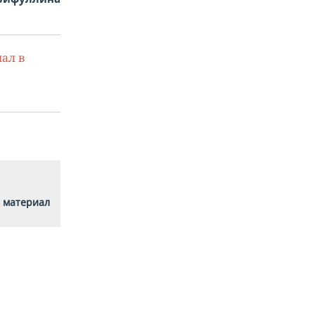
ал в
 материал