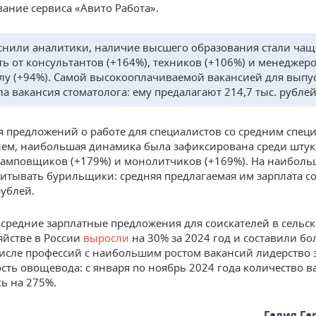
вание сервиса «Авито Работа».
снили аналитики, наличие высшего образования стали чащ
ть от консультантов (+164%), техников (+106%) и менеджер
лу (+94%). Самой высокооплачиваемой вакансией для выпу
ла вакансия стоматолога: ему предалагают 214,7 тыс. рублей
ся предложений о работе для специалистов со средним спе
ем, наибольшая динамика была зафиксирована среди штук
тамповщиков (+179%) и монолитчиков (+169%). На наибол
читывать бурильщики: средняя предлагаемая им зарплата с
рублей.
средние зарплатные предложения для соискателей в сельс
яйстве в России
выросли
на 30% за 2024 год и составили бол
числе профессий с наибольшим ростом вакансий лидерство 
сть овощевода: с января по ноябрь 2024 года количество в
ь на 275%.
Галия Г