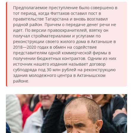
ВОДНЫЕ ВИДЫ СПОРТА
ОБРАЗОВАНИЕ
Предполагаемое преступление было совершено в
тот период, когда Фаттахов оставил пост в
ХОККЕЙ С МЯЧОМ
ПРОИСШЕСТВИЯ
правительстве Татарстана и вновь возглавил
родной район. Причем о передаче денег речи не
идет. По версии правоохранителей, взятку он
получал стройматериалами и услугами по
реконструкции своего жилого дома в Актаныше в
2018—2020 годах в обмен на содействие
представителям одной коммерческой фирмы в
получении бюджетных контрактов. Одним из них
источник нашего издания называет договор
субподряда под 30 млн рублей на реконструкцию
здания молодежного центра в Актанышском
районе.