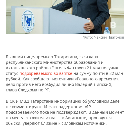
НЕФТЕХИМИЯ
РОЗНИЧНАЯ ТОРГОВЛЯ
НОВОСТИ ТЕХНОЛОГИЙ
МЕРОПРИЯТИЯ
НЕФТЬ
ТРАНСПОРТ
IT
НОВОСТИ МЕРОПРИЯТИЙ
СПОРТ
ОПК
УСЛУГИ
МЕДИА
ВЫЕЗДНАЯ РЕДАКЦИЯ
НОВОСТИ СПОРТА
ОБЩЕСТВО
Фото: Максим Платонов
ЭНЕРГЕТИКА
ТЕЛЕКОММУНИКАЦИИ
БИЗНЕС-БРАНЧИ
ФУТБОЛ
НОВОСТИ ОБЩЕСТВА
ФОТОГАЛЕРЕЯ
Бывший вице-премьер Татарстана, экс-глава
республиканского Министерства образования и
ONLINE-КОНФЕРЕНЦИИ
ХОККЕЙ
ВЛАСТЬ
СЮЖЕТЫ
Актанышского района Энгель Фаттахов 21 мая получил
статус
подозреваемого во взятке
на сумму почти в 22 млн
ОТКРЫТАЯ ЛЕКЦИЯ
БАСКЕТБОЛ
ИНФРАСТРУКТУРА
СПРАВОЧНИК
рублей. Как сообщают источники «Реального времени»,
дело против него возбудил лично Валерий Липский,
глава Следкома по РТ.
ВОЛЕЙБОЛ
ИСТОРИЯ
СПИСОК ПЕРСОН
ПОЛНАЯ ВЕРСИЯ
В СК и МВД Татарстана информацию об уголовном деле
КИБЕРСПОРТ
КУЛЬТУРА
СПИСОК КОМПАНИЙ
не комментируют. И факт задержания VIP-
подозреваемого пока не подтверждают. В данный момент
ФИГУРНОЕ КАТАНИЕ
МЕДИЦИНА
по месту его жительства — в Актаныше, проводятся
обыски, уверяют близкие к силовикам источники.