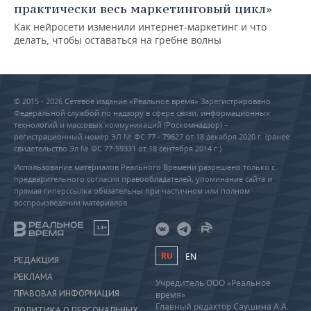
практически весь маркетинговый цикл»
Как нейросети изменили интернет-маркетинг и что
делать, чтобы оставаться на гребне волны
© 2015 - 2026 Сетевое издание «Реальное время» Зарегистрировано
Федеральной службой по надзору в сфере связи, информационных
технологий и массовых коммуникаций (Роскомнадзор) –
регистрационный номер ЭЛ № ФС 77 - 79627 от 18 декабря 2020 г. (ранее
свидетельство Эл № ФС 77-59331 от 18 сентября 2014 г.)
Использование материалов Реального Времени разрешено только с
предварительного согласия правообладателей, упоминание сайта и
прямая гиперссылка обязательны при частичном или полном
воспроизведении материалов.
18+
RU
EN
РЕДАКЦИЯ
РЕКЛАМА
Учредитель ООО «Реальное
ПРАВОВАЯ ИНФОРМАЦИЯ
время»
Главный редактор Саушина А.А.
ПОЛИТИКА О ПЕРСОНАЛЬНЫХ