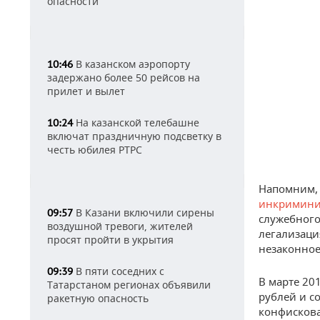
опасности
В казанском аэропорту
10:46
задержано более 50 рейсов на
прилет и вылет
На казанской телебашне
10:24
включат праздничную подсветку в
честь юбилея РТРС
Напомним, 
инкримини
В Казани включили сирены
09:57
служебного
воздушной тревоги, жителей
легализаци
просят пройти в укрытия
незаконное
В пяти соседних с
09:39
В марте 20
Татарстаном регионах объявили
рублей и с
ракетную опасность
конфискова