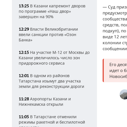
В Казани капремонт дворов
13:25
— Суд приз
по программе «Наш двор»
предусмотре
завершен на 90%
сообщества)
средств, по
Власти Великобритании
12:29
подкуп), п
ввели санкции против «Озон
виде 12 ле
Банка»
колонии ст
сообщении
На участке М-12 от Москвы до
12:15
Казани увеличилось число зон
придорожного сервиса
Его дес
идет о 
В одном из районов
12:01
Новосиб
Татарстана изымут два участка
земли для реконструкции дороги
Аэропорты Казани и
11:28
Нижнекамска открыли
В Татарстане отменили
11:05
режимы ракетной и беспилотной