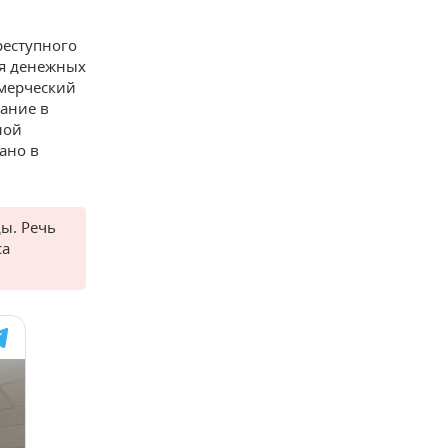
преступного
ция денежных
ммерческий
зание в
ной
ано в
ды. Речь
са