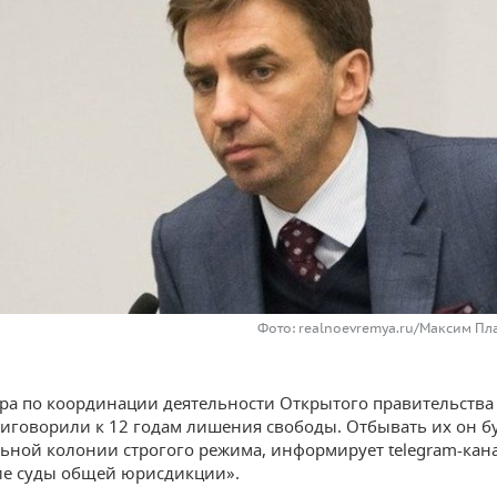
Фото: realnoevremya.ru/Максим Пл
ра по координации деятельности Открытого правительств
иговорили к 12 годам лишения свободы. Отбывать их он бу
ьной колонии строгого режима, информирует telegram-кан
ие суды общей юрисдикции».