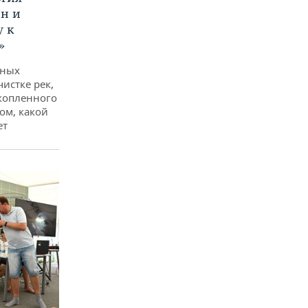
ан и
у к
»
дных
чистке рек,
копленного
ом, какой
ет