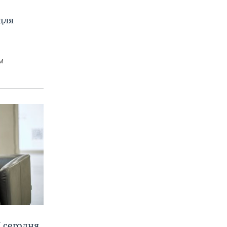
для
м
 сегодня