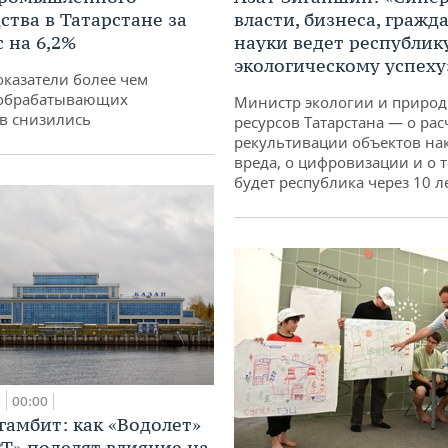
ства в Татарстане за
власти, бизнеса, гражд
 на 6,2%
науки ведет республик
экологическому успеху
оказатели более чем
обрабатывающих
Министр экологии и приро
в снизились
ресурсов Татарстана — о рас
рекультивации объектов на
вреда, о цифровизации и о т
будет республика через 10 л
а
00:00
гамбит: как «Водолет»
РТ» поделят влияние на