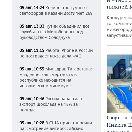
нижней 
Количество «умных»
05 авг, 14:24
светофоров в Казани достигнет 269
Конкуренци
госкомпани
Путин объединил все
05 авг, 13:03
нижегородс
службы тыла Минобороны под
запустивши
руководством Солодчука
Работа iPhone в России
05 авг, 11:15
не пострадает из-за дела ФАС
Минздрав Татарстана:
05 авг, 10:55
младенческая смертность в
республике находится на
историческом минимуме
Россия нарастила
05 авг, 10:46
экспорт шоколада на 18% за
полгода
Спорт
00:
В США приостановили
05 авг, 10:28
Никита Ш
рассмотрение антироссийских
золото и