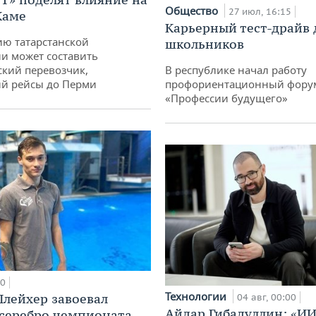
Общество
27 июл, 16:15
Каме
Карьерный тест-драйв 
ю татарстанской
школьников
и может составить
кий перевозчик,
В республике начал работу
й рейсы до Перми
профориентационный фору
«Профессии будущего»
00
Технологии
лейхер завоевал
04 авг, 00:00
Айдар Гибадуллин: «ИИ
 серебро чемпионата