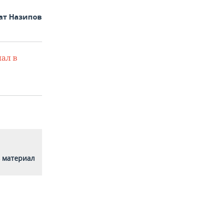
ат Назипов
ал в
 материал