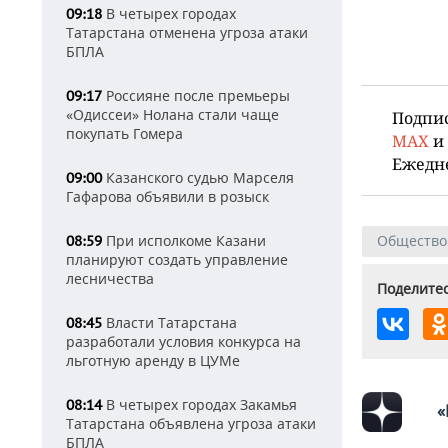
В четырех городах
09:18
Татарстана отменена угроза атаки
БПЛА
Россияне после премьеры
09:17
«Одиссеи» Нолана стали чаще
Подпи
покупать Гомера
MAX
и
Ежедн
Казанского судью Марселя
09:00
Гафарова объявили в розыск
При исполкоме Казани
Общество
08:59
планируют создать управление
лесничества
Поделитес
Власти Татарстана
08:45
разработали условия конкурса на
льготную аренду в ЦУМе
В четырех городах Закамья
08:14
«
Татарстана объявлена угроза атаки
БПЛА