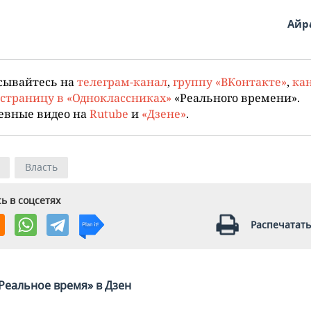
Айр
сывайтесь на
телеграм-канал
,
группу «ВКонтакте»
,
кан
страницу в «Одноклассниках»
«Реального времени».
евные видео на
Rutube
и
«Дзене»
.
Власть
ь в соцсетях
Распечатать
Реальное время» в Дзен