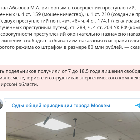
нал Абызова М.А. виновным в совершении преступлений,
нных ч. 4 ст. 159 (мошенничество), ч. 1 ст. 210 (создание 
, двух преступлений по п. «а», «б» ч. 4 ст. 174.1 (легализа
лученных преступным путем), ст. 289, ч. 4 ст. 204 УК РФ (ко
о совокупности преступлений окончательно назначено нака
т лишения свободы с отбыванием наказания в исправитель
рогого режима со штрафом в размере 80 млн рублей, — сказ
.
ять подельников получили от 7 до 18,5 года лишения свобо
бизнесмене, юристе и сотрудниках энергетического комплек
ирской области.