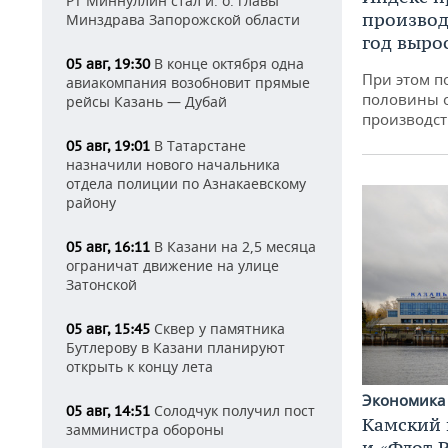
РТ Миннуллин стал и. о. главы
производ
Минздрава Запорожской области
год вырос
В конце октября одна
05 авг, 19:30
При этом п
авиакомпания возобновит прямые
половины 
рейсы Казань — Дубай
производст
В Татарстане
05 авг, 19:01
назначили нового начальника
отдела полиции по Азнакаевскому
району
В Казани на 2,5 месяца
05 авг, 16:11
ограничат движение на улице
Затонской
Сквер у памятника
05 авг, 15:45
Бутлерову в Казани планируют
открыть к концу лета
Экономик
Солодчук получил пост
05 авг, 14:51
Камский 
замминистра обороны
и «Флот 