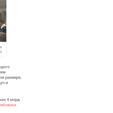
ждого
ием
ом размере,
уп и
ии 4 млрд
ребовала