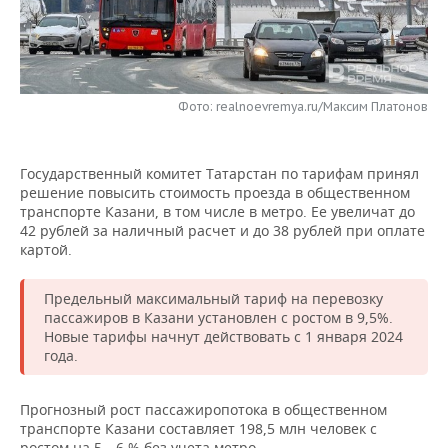
НЕФТЕХИМИЯ
РОЗНИЧНАЯ ТОРГОВЛЯ
НОВОСТИ ТЕХНОЛОГИЙ
МЕРОПРИЯТИЯ
НЕФТЬ
ТРАНСПОРТ
IT
НОВОСТИ МЕРОПРИЯТИЙ
СПОРТ
ОПК
Фото: realnoevremya.ru/Максим Платонов
УСЛУГИ
МЕДИА
ВЫЕЗДНАЯ РЕДАКЦИЯ
НОВОСТИ СПОРТА
ОБЩЕСТВО
ЭНЕРГЕТИКА
Государственный комитет Татарстан по тарифам принял
ТЕЛЕКОММУНИКАЦИИ
БИЗНЕС-БРАНЧИ
ФУТБОЛ
НОВОСТИ ОБЩЕСТВА
ФОТОГАЛЕРЕЯ
решение повысить стоимость проезда в общественном
транспорте Казани, в том числе в метро. Ее увеличат до
ONLINE-КОНФЕРЕНЦИИ
ХОККЕЙ
ВЛАСТЬ
СЮЖЕТЫ
42 рублей за наличный расчет и до 38 рублей при оплате
картой.
ОТКРЫТАЯ ЛЕКЦИЯ
БАСКЕТБОЛ
ИНФРАСТРУКТУРА
СПРАВОЧНИК
Предельный максимальный тариф на перевозку
ВОЛЕЙБОЛ
ИСТОРИЯ
СПИСОК ПЕРСОН
ПОЛНАЯ ВЕРСИЯ
пассажиров в Казани установлен с ростом в 9,5%.
Новые тарифы начнут действовать с 1 января 2024
года.
КИБЕРСПОРТ
КУЛЬТУРА
СПИСОК КОМПАНИЙ
ФИГУРНОЕ КАТАНИЕ
МЕДИЦИНА
Прогнозный рост пассажиропотока в общественном
транспорте Казани составляет 198,5 млн человек с
ростом на 5—6 % без учета метро.