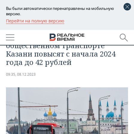
Вы были автоматически перенаправлены на мобильную
версию.
Перейти на полную версию
РЕГИОНЫ
БИЗНЕС
Стоимость проезда в
БАШКОРТОСТАН
НОВОСТИ
общественном транспорте
ТАТАРСТАН
АНАЛИТИКА
Казани повысят с начала 2024
года до 42 рублей
УДМУРТИЯ
НОВОСТИ АНАЛИТИКИ
ЭКОНОМИКА
09:35, 08.12.2023
ДЕКЛАРАЦИИ О ДОХОДАХ
НОВОСТИ ЭКОНОМИКИ
ПРОМЫШЛЕННОСТЬ
КОРОЛИ ГОСЗАКАЗА ПФО
ФИНАНСЫ
НОВОСТИ
НЕДВИЖИМОСТЬ
ПРОМЫШЛЕННОСТИ
ВУЗЫ ТАТАРСТАНА
БАНКИ
НОВОСТИ НЕДВИЖИМОСТИ
АВТО
АГРОПРОМ
КОМУ ПРИНАДЛЕЖАТ
БЮДЖЕТ
НОВОСТИ АВТО
БИЗНЕС
ТОРГОВЫЕ ЦЕНТРЫ
МАШИНОСТРОЕНИЕ
ТАТАРСТАНА
ИНВЕСТИЦИИ
НОВОСТИ БИЗНЕСА
ТЕХНОЛОГИИ