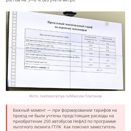
ВОДНЫЕ ВИДЫ СПОРТА
ОБРАЗОВАНИЕ
ХОККЕЙ С МЯЧОМ
ПРОИСШЕСТВИЯ
realnoevremya.ru/Максим Платонов
Важный момент — при формировании тарифов на
проезд не были учтены предстоящие расходы на
приобретение 250 автобусов НефАЗ по программе
льготного лизинга ГТЛК. Как пояснил заместитель