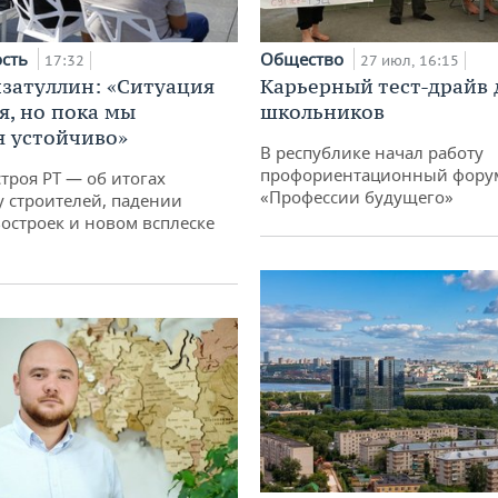
ость
Общество
17:32
27 июл, 16:15
затуллин: «Ситуация
Карьерный тест-драйв 
я, но пока мы
школьников
 устойчиво»
В республике начал работу
профориентационный фору
троя РТ — об итогах
«Профессии будущего»
у строителей, падении
остроек и новом всплеске