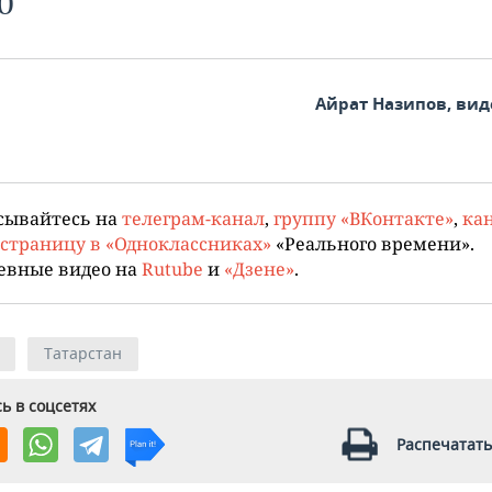
0
Айрат Назипов, вид
сывайтесь на
телеграм-канал
,
группу «ВКонтакте»
,
кан
страницу в «Одноклассниках»
«Реального времени».
евные видео на
Rutube
и
«Дзене»
.
Татарстан
ь в соцсетях
Распечатать