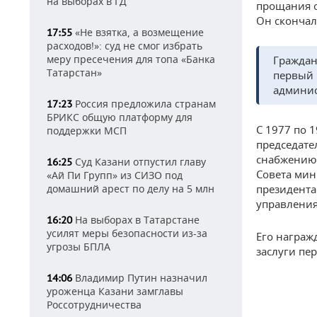
на выборах в ГД
прощания с
Он скончал
«Не взятка, а возмещение
17:55
расходов!»: суд не смог избрать
меру пресечения для топа «Банка
Граждан
Татарстан»
первый 
админис
Россия предложила странам
17:23
БРИКС общую платформу для
С 1977 по 
поддержки МСП
председате
снабжению.
Суд Казани отпустил главу
16:25
Совета мин
«Ай Пи Групп» из СИЗО под
домашний арест по делу на 5 млн
президента
управления
На выборах в Татарстане
16:20
усилят меры безопасности из-за
Его награж
угрозы БПЛА
заслуги пе
Владимир Путин назначил
14:06
уроженца Казани замглавы
Россотрудничества