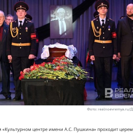
Фото: realnoevremya.ru/
м «Культурном центре имени А.С. Пушкина» проходит цере