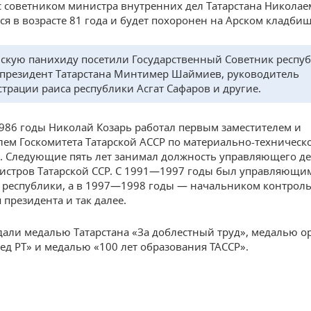
 советником министра внутренних дел Татарстана Николае
ся в возрасте 81 года и будет похоронен на Арском кладбищ
скую панихиду посетили Государственный Советник респу
президент Татарстана Минтимер Шаймиев, руководитель
трации раиса республики Асгат Сафаров и другие.
1986 годы Николай Козарь работал первым заместителем и
лем Госкомитета Татарской АССР по материально-техническ
 Следующие пять лет занимал должность управляющего д
истров Татарской ССР. С 1991—1997 годы был управляющи
 республики, а в 1997—1998 годы — начальником контрол
 президента и так далее.
дали медалью Татарстана «За доблестный труд», медалью о
ред РТ» и медалью «100 лет образования ТАССР».