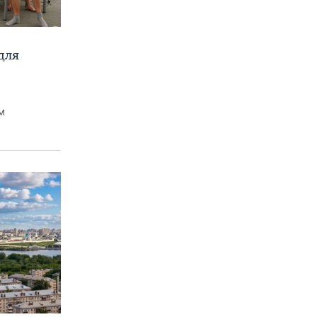
для
м