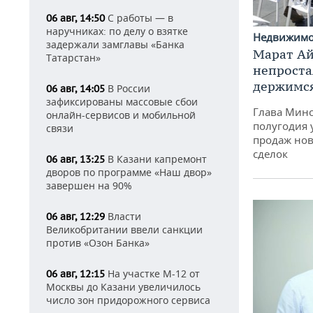
С работы — в
06 авг, 14:50
наручниках: по делу о взятке
Недвижим
задержали замглавы «Банка
Марат Ай
Татарстан»
непроста
держимся
В России
06 авг, 14:05
зафиксированы массовые сбои
Глава Минс
онлайн-сервисов и мобильной
полугодия 
связи
продаж нов
сделок
В Казани капремонт
06 авг, 13:25
дворов по программе «Наш двор»
завершен на 90%
Власти
06 авг, 12:29
Великобритании ввели санкции
против «Озон Банка»
На участке М-12 от
06 авг, 12:15
Москвы до Казани увеличилось
число зон придорожного сервиса