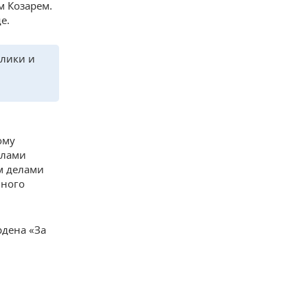
м Козарем.
е.
блики и
ому
елами
м делами
ьного
рдена «За