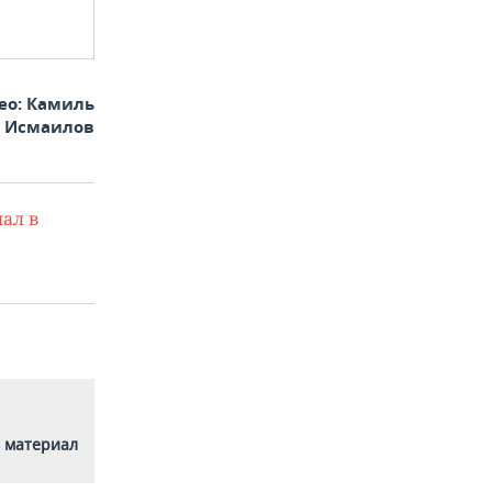
ео: Камиль
Исмаилов
ал в
 материал