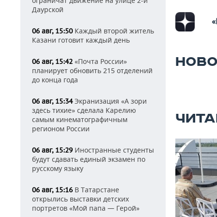
ограничат движение на улице 2-й
Даурской
«
Каждый второй житель
06 авг, 15:50
Казани готовит каждый день
НОВО
«Почта России»
06 авг, 15:42
планирует обновить 215 отделений
до конца года
Экранизация «А зори
06 авг, 15:34
здесь тихие» сделала Карелию
ЧИТА
самым кинематографичным
регионом России
Иностранные студенты
06 авг, 15:29
будут сдавать единый экзамен по
русскому языку
В Татарстане
06 авг, 15:16
открылись выставки детских
портретов «Мой папа — Герой»