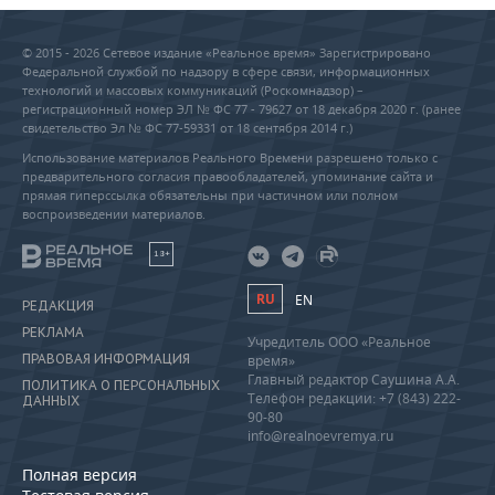
© 2015 - 2026 Сетевое издание «Реальное время» Зарегистрировано
Федеральной службой по надзору в сфере связи, информационных
технологий и массовых коммуникаций (Роскомнадзор) –
регистрационный номер ЭЛ № ФС 77 - 79627 от 18 декабря 2020 г. (ранее
свидетельство Эл № ФС 77-59331 от 18 сентября 2014 г.)
Использование материалов Реального Времени разрешено только с
предварительного согласия правообладателей, упоминание сайта и
прямая гиперссылка обязательны при частичном или полном
воспроизведении материалов.
18+
RU
EN
РЕДАКЦИЯ
РЕКЛАМА
Учредитель ООО «Реальное
ПРАВОВАЯ ИНФОРМАЦИЯ
время»
Главный редактор Саушина А.А.
ПОЛИТИКА О ПЕРСОНАЛЬНЫХ
Телефон редакции: +7 (843) 222-
ДАННЫХ
90-80
info@realnoevremya.ru
Полная версия