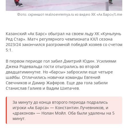
НЕФТЕХИМИЯ
РОЗНИЧНАЯ ТОРГОВЛЯ
НОВОСТИ ТЕХНОЛОГИЙ
МЕРОПРИЯТИЯ
НЕФТЬ
Фото: скриншот realnoevremya.ru из видео ХК «Ак Барс»/t.me
ТРАНСПОРТ
IT
НОВОСТИ МЕРОПРИЯТИЙ
СПОРТ
ОПК
Казанский «Ак Барс» обыграл на своем льду ХК «Куньлунь
УСЛУГИ
МЕДИА
ВЫЕЗДНАЯ РЕДАКЦИЯ
НОВОСТИ СПОРТА
ОБЩЕСТВО
Ред Стар». Матч регулярного чемпионата КХЛ сезона
ЭНЕРГЕТИКА
2023/24 закончился разгромной победой хозяев со счетом
ТЕЛЕКОММУНИКАЦИИ
БИЗНЕС-БРАНЧИ
ФУТБОЛ
НОВОСТИ ОБЩЕСТВА
5:1.
ФОТОГАЛЕРЕЯ
В первом периоде гол забил Дмитрий Юдин. Усилиями
ONLINE-КОНФЕРЕНЦИИ
ХОККЕЙ
ВЛАСТЬ
СЮЖЕТЫ
Джека Родевальда гости отыгрались во второй
двадцатиминутке. Но «барсы» забросили еще четыре
ОТКРЫТАЯ ЛЕКЦИЯ
БАСКЕТБОЛ
ИНФРАСТРУКТУРА
СПРАВОЧНИК
шайбы. Отличились новички команды Евгений
Свечников и Дамир Жафяров. Еще два гола забили
Станислав Галиев и Вадим Шипачев.
ВОЛЕЙБОЛ
ИСТОРИЯ
СПИСОК ПЕРСОН
ПОЛНАЯ ВЕРСИЯ
За минуту до конца второго периода подрались
КИБЕРСПОРТ
КУЛЬТУРА
СПИСОК КОМПАНИЙ
игроки «Ак Барса» — Константин Лучевников, и
«драконов» — Нолан Мойл. Оба были удалены на 5
ФИГУРНОЕ КАТАНИЕ
МЕДИЦИНА
минут.