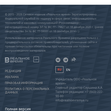
© 2015 - 2026 Сетевое издание «Реальное время» Зарегистрировано
Федеральной службой по надзору в сфере связи, информационных
технологий и массовых коммуникаций (Роскомнадзор) –
регистрационный номер ЭЛ № ФС 77 - 79627 от 18 декабря 2020 г. (ранее
свидетельство Эл № ФС 77-59331 от 18 сентября 2014 г.)
Использование материалов Реального Времени разрешено только с
предварительного согласия правообладателей, упоминание сайта и
прямая гиперссылка обязательны при частичном или полном
воспроизведении материалов.
18+
RU
EN
РЕДАКЦИЯ
РЕКЛАМА
Учредитель ООО «Реальное
ПРАВОВАЯ ИНФОРМАЦИЯ
время»
Главный редактор Саушина А.А.
ПОЛИТИКА О ПЕРСОНАЛЬНЫХ
Телефон редакции: +7 (843) 222-
ДАННЫХ
90-80
info@realnoevremya.ru
Полная версия