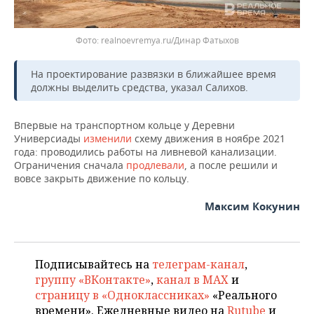
realnoevremya.ru/Динар Фатыхов
На проектирование развязки в ближайшее время
должны выделить средства, указал Салихов.
Впервые на транспортном кольце у Деревни
Универсиады
изменили
схему движения в ноябре 2021
года: проводились работы на ливневой канализации.
Ограничения сначала
продлевали
, а после решили и
вовсе закрыть движение по кольцу.
Максим Кокунин
Подписывайтесь на
телеграм-канал
,
группу «ВКонтакте»
,
канал в MAX
и
страницу в «Одноклассниках»
«Реального
времени». Ежедневные видео на
Rutube
и