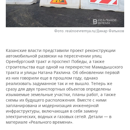
НЕФТЕХИМИЯ
РОЗНИЧНАЯ ТОРГОВЛЯ
НОВОСТИ ТЕХНОЛОГИЙ
МЕРОПРИЯТИЯ
НЕФТЬ
ТРАНСПОРТ
IT
НОВОСТИ МЕРОПРИЯТИЙ
СПОРТ
ОПК
Фото: realnoevremya.ru/Динар Фатыхов
УСЛУГИ
МЕДИА
ВЫЕЗДНАЯ РЕДАКЦИЯ
НОВОСТИ СПОРТА
ОБЩЕСТВО
ЭНЕРГЕТИКА
Казанские власти представили проект реконструкции
ТЕЛЕКОММУНИКАЦИИ
БИЗНЕС-БРАНЧИ
ФУТБОЛ
НОВОСТИ ОБЩЕСТВА
ФОТОГАЛЕРЕЯ
автомобильной развязки на пересечении улиц
Оренбургский тракт и проспект Победы, а также
ONLINE-КОНФЕРЕНЦИИ
ХОККЕЙ
ВЛАСТЬ
СЮЖЕТЫ
строительства еще одной на перекрестке Мамадышского
тракта и улицы Натана Рахлина. Об обновлении первой
ОТКРЫТАЯ ЛЕКЦИЯ
БАСКЕТБОЛ
ИНФРАСТРУКТУРА
СПРАВОЧНИК
из них говорили еще в прошлом году, однако
реализовать задуманное так и не вышло. Теперь же
сразу для двух транспортных объектов определены
ВОЛЕЙБОЛ
ИСТОРИЯ
СПИСОК ПЕРСОН
ПОЛНАЯ ВЕРСИЯ
изымаемые земельные участки, планы работ, а также
схемы их будущего расположения. Вместе с ними
КИБЕРСПОРТ
КУЛЬТУРА
СПИСОК КОМПАНИЙ
запланирована и модернизация инженерной
инфраструктуры, включающая в себя замену
электрических, водных и газовых сетей. Детали — в
ФИГУРНОЕ КАТАНИЕ
МЕДИЦИНА
материале «Реального времени».